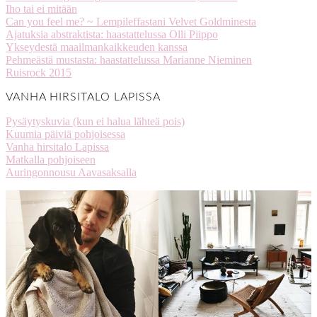
Iho tai ei mitään
Can you feel me? ~ Lempileffastani Velvet Goldminesta
Ajatuksia abstraktista: haastattelussa Olli Piippo
Ykseydestä maailmankaikkeuden kanssa
Pehmeästä mustasta: haastattelussa Marianne Nieminen
Ruisrock 2015
VANHA HIRSITALO LAPISSA
Pysäytyskuvia (kun ei halua lähteä pois)
Kuumia päiviä pohjoisessa
Vanha hirsitalo Lapissa
Matkalla pohjoiseen
Auringonnousu Aavasaksalla
stellaharasek
stellaharasek