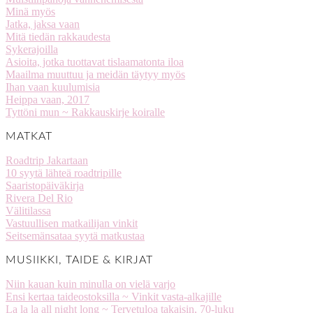
Minä myös
Jatka, jaksa vaan
Mitä tiedän rakkaudesta
Sykerajoilla
Asioita, jotka tuottavat tislaamatonta iloa
Maailma muuttuu ja meidän täytyy myös
Ihan vaan kuulumisia
Heippa vaan, 2017
Tyttöni mun ~ Rakkauskirje koiralle
MATKAT
Roadtrip Jakartaan
10 syytä lähteä roadtripille
Saaristopäiväkirja
Rivera Del Rio
Välitilassa
Vastuullisen matkailijan vinkit
Seitsemänsataa syytä matkustaa
MUSIIKKI, TAIDE & KIRJAT
Niin kauan kuin minulla on vielä varjo
Ensi kertaa taideostoksilla ~ Vinkit vasta-alkajille
La la la all night long ~ Tervetuloa takaisin, 70-luku