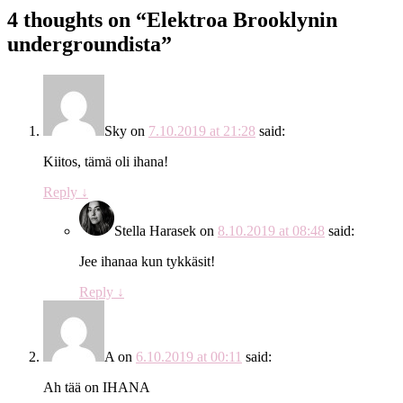
4 thoughts on “
Elektroa Brooklynin
undergroundista
”
Sky
on
7.10.2019 at 21:28
said:
Kiitos, tämä oli ihana!
Reply
↓
Stella Harasek
on
8.10.2019 at 08:48
said:
Jee ihanaa kun tykkäsit!
Reply
↓
A
on
6.10.2019 at 00:11
said:
Ah tää on IHANA