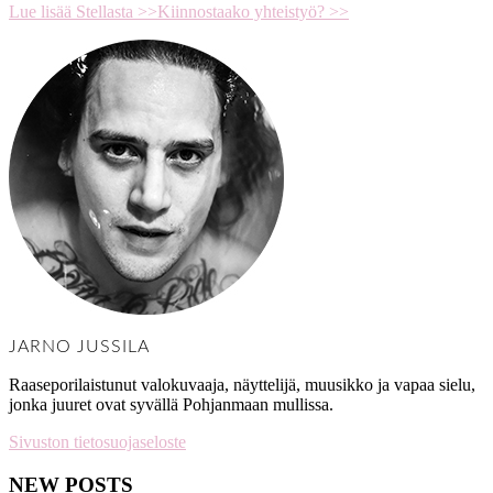
Lue lisää Stellasta >>
Kiinnostaako yhteistyö? >>
JARNO JUSSILA
Raaseporilaistunut valokuvaaja, näyttelijä, muusikko ja vapaa sielu,
jonka juuret ovat syvällä Pohjanmaan mullissa.
Sivuston tietosuojaseloste
NEW POSTS