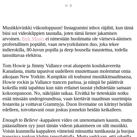
9
Musiikkivinkki viikonloppuun! Instagramini inbox räjähti, kun tämä
biisi soi videoklippien taustalla, joten tämä lienee jakamisen
arvoinen.
Bob Moses
ei nimestään huolimatta ole värisevä-ääninen
profeetallinen poptähti, vaan newyorkilainen duo, joka tekee
indierokilla, 80-luvun popilla ja deep housella maustettua, todella
tanssittavaa elektroa.
Tom Howie ja Jimmy Vallance ovat alunperin koulukavereita
Kanadasta, mutta tapasivat uudelleen muutettuaan molemmat omia
aikojaan New Yorkiin. Kumpikin oli touhunut musiikkimaailmassa,
Howie rockin ja Vallance trancen parissa, ja niinpä he päättivät
kokeilla mitä tapahtuu kun näin erilaiset taustat yhdistetään samaan
kokoonpanoon. No, näköjään taikaa. Eivätkä he tietenkään notku
enää missään undergroundissa, vaan kiertävät maailman suurimipia
festareita ja voittavat Grammyja. Duon livemaine on kiirinyt heidän
edelleen, toivottavasti osun joskus jonnekin heidän keikalleen.
Enough to Believe
-kappaleen video on unenomaisen kaunis, mutta
pääasiallinen syy juuri tämän videon jakamiseen on silti musiikki.
Voisin kuunnella kappaleen viimeistä minuuttia tuntikausia ja huojua
transsissa jonkun klubin tanssilattialla. Mutta veikkaan, että oikeilla