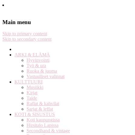
Stella Harasek & Jarno Jussila
Notes on a life
Main menu
Skip to primary content
Skip to secondary content
ARKI & ELÄMÄ
Hyvinvointi
Työ & ura
Ruoka & juoma
Vastuulliset valinnat
KULTTUURI
Musiikki
Kirjat
Taide
Raflat & kahvilat
Sarjat & leffat
KOTI & SISUSTUS
Koti kaupungissa
Hirsitalo Lapissa
Secondhand & vintage