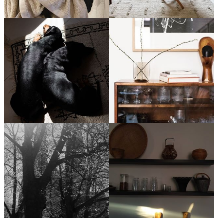
stellaharasek
stellaharasek
stellaharasek
stellaharasek