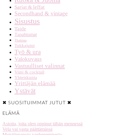
Sarjat & leffat
Secondhand & vintage
Sisustus
Taide
Tapahtumat
Thaimaa
Tukkajutut
Työ & ura
Valokuvaus
Vastuulliset valinnat
Viini & cocktail
Yhteiskunta
Yrittäjän elämää
Ystävät
✖ SUOSITUIMMAT JUTUT ✖
ELÄMÄ
Asioita, joita olen oppinut tähän mennessä
Vela vai vasta päättämässä
Muistiinpanoja vanhenemisesta