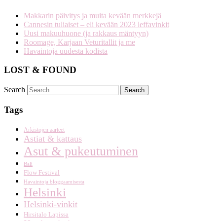
Makkarin päivitys ja muita kevään merkkejä
Cannesin tuliaiset – eli kevään 2023 leffavinkit
Uusi makuuhuone (ja rakkaus mäntyyn)
Roomage, Karjaan Veturitallit ja me
Havaintoja uudesta kodista
LOST & FOUND
Search
Tags
Arkistojen aarteet
Astiat & kattaus
Asut & pukeutuminen
Bali
Flow Festival
Havaintoja bloggaamisesta
Helsinki
Helsinki-vinkit
Hirsitalo Lapissa