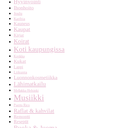
Hyvinvointi
Ihonhoito
Joulu
Karibia
Kauneus
Kaupat
Kirjat
Koirat
Koti kaupungissa
Kreikka
Kukat
Lappi
Liikunta
Luonnonkosmetiikka
Lähimatkailu
Mellakka Helsinki
Musiikki
Puerto Rico
Raflat & kahvilat
Remontti
Reseptit
Ruoka & Juoma