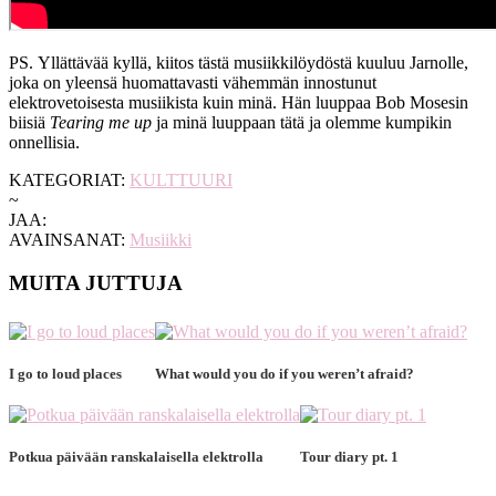
PS. Yllättävää kyllä, kiitos tästä musiikkilöydöstä kuuluu Jarnolle,
joka on yleensä huomattavasti vähemmän innostunut
elektrovetoisesta musiikista kuin minä. Hän luuppaa Bob Mosesin
biisiä
Tearing me up
ja minä luuppaan tätä ja olemme kumpikin
onnellisia.
KATEGORIAT:
KULTTUURI
~
JAA:
AVAINSANAT:
Musiikki
MUITA JUTTUJA
I go to loud places
What would you do if you weren’t afraid?
Potkua päivään ranskalaisella elektrolla
Tour diary pt. 1