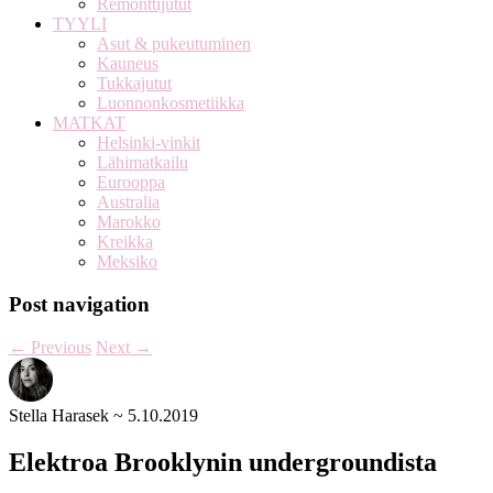
Remonttijutut
TYYLI
Asut & pukeutuminen
Kauneus
Tukkajutut
Luonnonkosmetiikka
MATKAT
Helsinki-vinkit
Lähimatkailu
Eurooppa
Australia
Marokko
Kreikka
Meksiko
Post navigation
←
Previous
Next
→
Stella Harasek
~
5.10.2019
Elektroa Brooklynin undergroundista