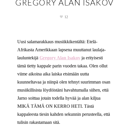
GREGORY ALAN ISAKOV
12
Uusi salamarakkaus musiikkikentältä: Etelä-
Afrikasta Amerikkaan lapsena muuttanut laulaja-
lauluntekijä
Gregory Alan Isakov
ja erityisesti
tämä tietty kappale parin vuoden takaa. Olen ollut
viime aikoina aika laiska etsimään uutta
kuunneltavaa ja niinpä olen tehnyt suurimman osan
musiikillisista löydöistäni havahtumalla siihen, että
Jarno soittaa jotain todella hyvää ja alan kiljua
MIKÄ TÄMÄ ON KERRO HETI. Tästä
kappaleesta tiesin kahden sekunnin perusteella, että
tulisin rakastamaan sitä.