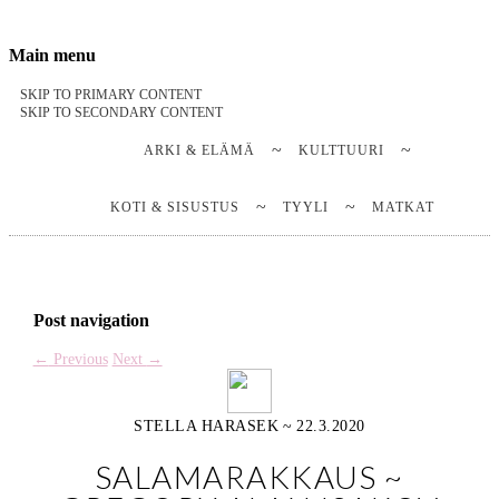
Stella Harasek & Jarno Jussila
Notes on a life
Main menu
SKIP TO PRIMARY CONTENT
SKIP TO SECONDARY CONTENT
ARKI & ELÄMÄ
KULTTUURI
KOTI & SISUSTUS
TYYLI
MATKAT
Post navigation
←
Previous
Next
→
STELLA HARASEK
~
22.3.2020
SALAMARAKKAUS ~