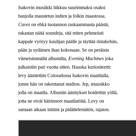
Isakovin musiikki liikkuu suurimmaksi osaksi
banjolla maustetun indien ja folkin maastossa.
Caves
on ehkä tuotannon raskaammasta päästä,
rakastan näitä soundeja, sitä miten pehmeästi
kappale vyöryy kuulijan päälle ja täyttää rintakehän,
pään ja sydämen ihan kokonaan. Se on peräisin
viimeisimmältä albumilta,
Evening Machines
joka
julkaistiin pari vuotta sitten. Hauska kuriositeetti:
levy äänitettiin Coloradossa Isakovin maatilalla,
jonne hän on rakentanut studion. Jep, muusikko
jolla on maatila. Albumin äänitykset hoidettiin yöllä,
jotta ne eivät häirinneet maatilatöitä. Levy on
samaan aikaan intiimi ja pidättelemätön, rajaton.