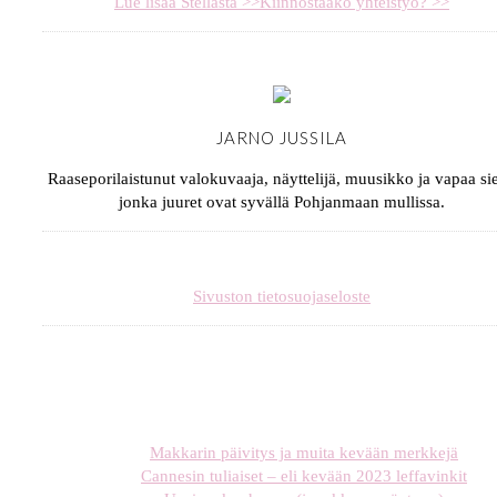
Lue lisää Stellasta >>
Kiinnostaako yhteistyö? >>
JARNO JUSSILA
Raaseporilaistunut valokuvaaja, näyttelijä, muusikko ja vapaa sie
jonka juuret ovat syvällä Pohjanmaan mullissa.
Sivuston tietosuojaseloste
Makkarin päivitys ja muita kevään merkkejä
Cannesin tuliaiset – eli kevään 2023 leffavinkit