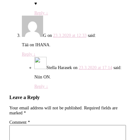
♥
Reply
↓
G
on
23.3.2020 at 12:33
said:
Tää on IHANA.
Reply
↓
Stella Harasek
on
23.3.2020 at 17:14
said:
Niin ON.
Reply
↓
Leave a Reply
Your email address will not be published.
Required fields are
marked
*
Comment
*