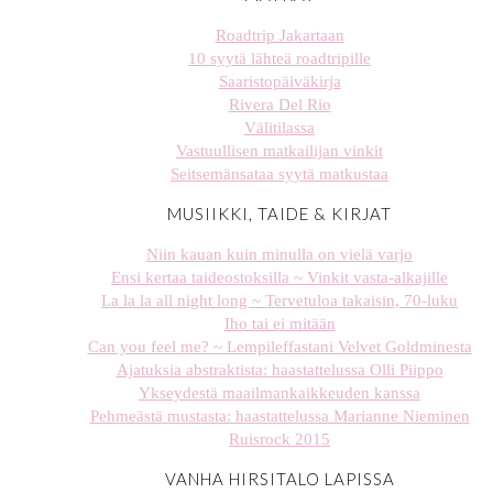
Roadtrip Jakartaan
10 syytä lähteä roadtripille
Saaristopäiväkirja
Rivera Del Rio
Välitilassa
Vastuullisen matkailijan vinkit
Seitsemänsataa syytä matkustaa
MUSIIKKI, TAIDE & KIRJAT
Niin kauan kuin minulla on vielä varjo
Ensi kertaa taideostoksilla ~ Vinkit vasta-alkajille
La la la all night long ~ Tervetuloa takaisin, 70-luku
Iho tai ei mitään
Can you feel me? ~ Lempileffastani Velvet Goldminesta
Ajatuksia abstraktista: haastattelussa Olli Piippo
Ykseydestä maailmankaikkeuden kanssa
Pehmeästä mustasta: haastattelussa Marianne Nieminen
Ruisrock 2015
VANHA HIRSITALO LAPISSA