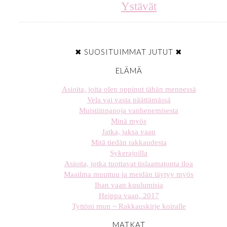
Ystävät
✖ SUOSITUIMMAT JUTUT ✖
ELÄMÄ
Asioita, joita olen oppinut tähän mennessä
Vela vai vasta päättämässä
Muistiinpanoja vanhenemisesta
Minä myös
Jatka, jaksa vaan
Mitä tiedän rakkaudesta
Sykerajoilla
Asioita, jotka tuottavat tislaamatonta iloa
Maailma muuttuu ja meidän täytyy myös
Ihan vaan kuulumisia
Heippa vaan, 2017
Tyttöni mun ~ Rakkauskirje koiralle
MATKAT