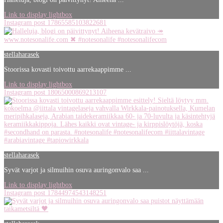
Link to display lightbox
Instagram post 17865585103822681
stellaharasek
Stoorissa kovasti toivottu aarrekaappimme ...
Link to display lightbox
Instagram post 18065000869213107
stellaharasek
Syvät varjot ja silmuihin osuva auringonvalo saa ...
Link to display lightbox
Instagram post 17844974543148251