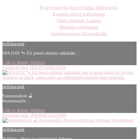
Pysäytyskuvia (kun ei halua lähteä pois)
Kuumia päiviä pohjoisessa
Vanha hirsitalo Lapissa
Matkalla pohjoiseen
Auringonnousu Aavasaksalla
stellaharasek
SPA DAY 🐾 Eli pieniä eläimiä rääkätään ...
Link to display lightbox
Instagram post 18113952610124586
stellaharasek
Sunnuntaikoti 🍒
#notesonalife ...
Link to display lightbox
Instagram post 18069640543205899
stellaharasek
Halleluja, blogi on päivittynyt! Aiheena ...