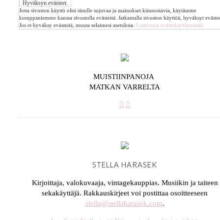
Jotta sivuston käyttö olisi sinulle sujuvaa ja mainokset kiinnostavia, käytämme
kumppaniemme kanssa sivustolla evästeitä. Jatkamalla sivuston käyttöä, hyväksyt evästee
Jos et hyväksy evästeitä, muuta selaimesi asetuksia.
Lisätietoja evästekäytännöistä.
MUISTIINPANOJA
MATKAN VARRELTA
STELLA HARASEK
Kirjoittaja, valokuvaaja, vintagekauppias. Musiikin ja taiteen
sekakäyttäjä. Rakkauskirjeet voi postittaa osoitteeseen
stella@stellaharasek.com
.