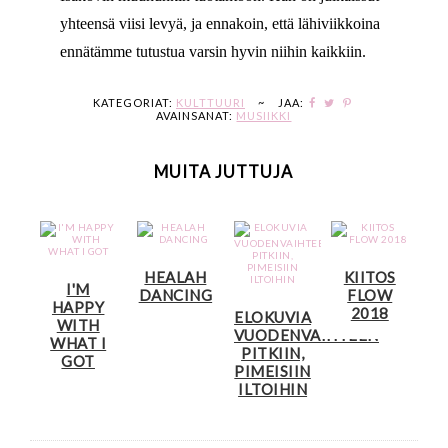
yhteensä viisi levyä, ja ennakoin, että lähiviikkoina
ennätämme tutustua varsin hyvin niihin kaikkiin.
KATEGORIAT:
KULTTUURI
~
JAA:
AVAINSANAT:
MUSIIKKI
MUITA JUTTUJA
HEALAH
KIITOS
I'M
DANCING
FLOW
HAPPY
2018
ELOKUVIA
WITH
VUODENVAIHTEEN
WHAT I
PITKIIN,
GOT
PIMEISIIN
ILTOIHIN