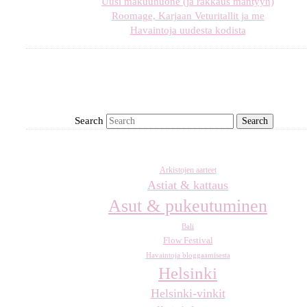
Uusi makuuhuone (ja rakkaus mäntyyn)
Roomage, Karjaan Veturitallit ja me
Havaintoja uudesta kodista
Search
Arkistojen aarteet
Astiat & kattaus
Asut & pukeutuminen
Bali
Flow Festival
Havaintoja bloggaamisesta
Helsinki
Helsinki-vinkit