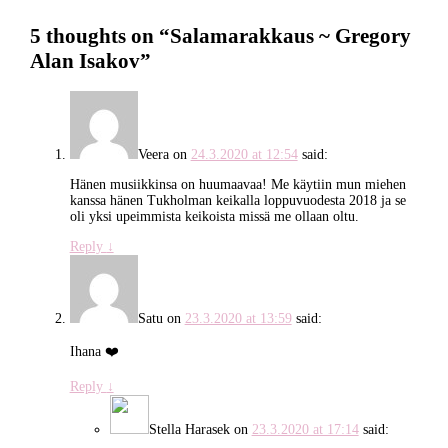
5 thoughts on “
Salamarakkaus ~ Gregory
Alan Isakov
”
Veera
on
24.3.2020 at 12:54
said:
Hänen musiikkinsa on huumaavaa! Me käytiin mun miehen
kanssa hänen Tukholman keikalla loppuvuodesta 2018 ja se
oli yksi upeimmista keikoista missä me ollaan oltu.
Reply
↓
Satu
on
23.3.2020 at 13:59
said:
Ihana ❤️
Reply
↓
Stella Harasek
on
23.3.2020 at 17:14
said: