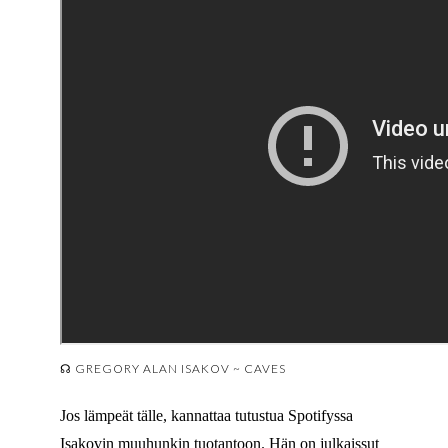
☊ GREGORY ALAN ISAKOV ~ CAVES
Jos lämpeät tälle, kannattaa tutustua Spotifyssa
Isakovin muuhunkin tuotantoon. Hän on julkaissut