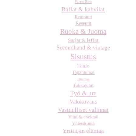
Puerto Rico
Raflat & kahvilat
Remontti
Reseptit
Ruoka & Juoma
Sarjat & leffat
Secondhand & vintage
Sisustus
Taide
Tapahtumat
Thaimaa
Tukkajutut
Työ & ura
Valokuvaus
Vastuulliset valinnat
Viini & cocktail
Yhteiskunta
Yrittäjän elämää