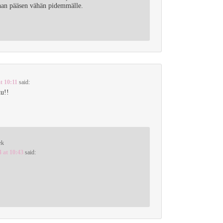
nhan pääsen vähän pidemmälle.
t 10:11
said:
u!!
ek
4 at 10:43
said: