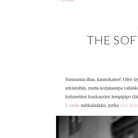
←
Previous
navigation
THE SOF
Sunnuntai-iltaa, kaunokaiset! Olen t
arkistoihin, mutta korjataanpa vahin
kuluneiden kuukausien lempipipo (tärk
Lumin
nahkalaukku, jonka
sain mar