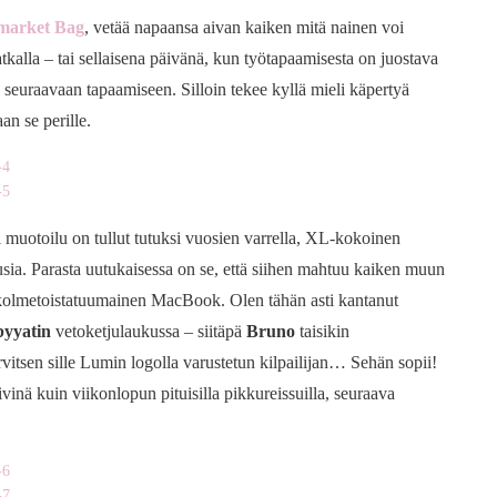
market Bag
, vetää napaansa aivan kaiken mitä nainen voi
tkalla – tai sellaisena päivänä, kun työtapaamisesta on juostava
as seuraavaan tapaamiseen. Silloin tekee kyllä mieli käpertyä
aan se perille.
 muotoilu on tullut tutuksi vuosien varrella, XL-kokoinen
sia. Parasta uutukaisessa on se, että siihen mahtuu kaiken muun
is kolmetoistatuumainen MacBook. Olen tähän asti kantanut
yyatin
vetoketjulaukussa – siitäpä
Bruno
taisikin
vitsen sille Lumin logolla varustetun kilpailijan… Sehän sopii!
ivinä kuin viikonlopun pituisilla pikkureissuilla, seuraava