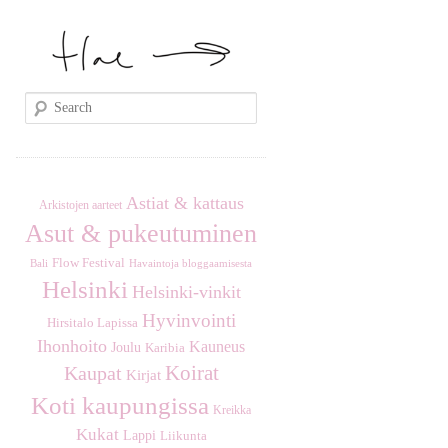
S
e
a
r
c
Astiat & kattaus
Arkistojen aarteet
h
Asut & pukeutuminen
Flow Festival
Havaintoja bloggaamisesta
Bali
Helsinki
Helsinki-vinkit
Hyvinvointi
Hirsitalo Lapissa
Ihonhoito
Kauneus
Joulu
Karibia
Koirat
Kaupat
Kirjat
Koti kaupungissa
Kreikka
Kukat
Lappi
Liikunta