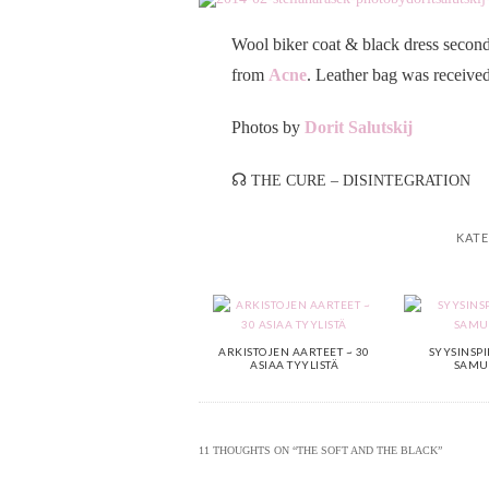
Wool biker coat & black dress secon
from
Acne
. Leather bag was received
Photos by
Dorit Salutskij
☊
THE CURE – DISINTEGRATION
KATE
ARKISTOJEN AARTEET ~ 30
SYYSINSPI
ASIAA TYYLISTÄ
SAMUJ
11 THOUGHTS ON “
THE SOFT AND THE BLACK
”