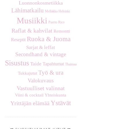
Luonnonkosmetiikka
Lähimatkailu
Mellakka Helsinki
Musiikki
Puerto Rico
Raflat & kahvilat
Remontti
Ruoka & Juoma
Reseptit
Sarjat & leffat
Secondhand & vintage
Sisustus
Taide
Tapahtumat
Thaimaa
Työ & ura
Tukkajutut
Valokuvaus
Vastuulliset valinnat
Viini & cocktail
Yhteiskunta
Ystävät
Yrittäjän elämää