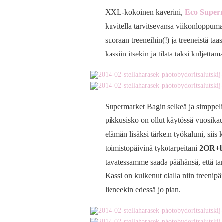
XXL-kokoinen kaverini,
Eco Super
kuvitella tarvitsevansa viikonloppuma
suoraan treeneihin(!) ja treeneistä ta
kassiin itsekin ja tilata taksi kuljettam
Supermarket Bagin selkeä ja simppeli
pikkusisko on ollut käytössä vuosikau
elämän lisäksi tärkein työkaluni, si
toimistopäivinä tykötarpeitani
2OR+b
tavatessamme saada päähänsä, että tar
Kassi on kulkenut olalla niin treenipä
lieneekin edessä jo pian.