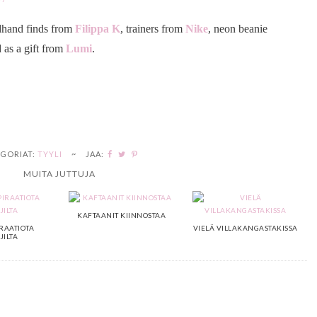
dhand finds from
Filippa K
, trainers from
Nike
, neon beanie
 as a gift from
Lumi
.
GORIAT:
TYYLI
~
JAA:
MUITA JUTTUJA
KAFTAANIT KIINNOSTAA
RAATIOTA
VIELÄ VILLAKANGASTAKISSA
ILTA