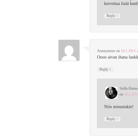
kerrottua lisää ku
↓
Reply
Anonymous
on
10.2.2014 a
Oooo aivan ihana laukk
↓
Reply
Stella Haras
on
10.2.201
Niin minustakin!
↓
Reply