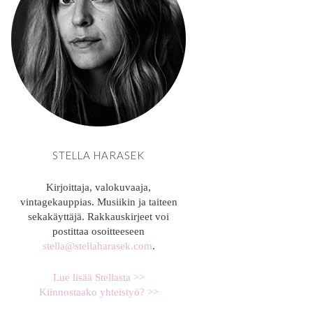
STELLA HARASEK
Kirjoittaja, valokuvaaja,
vintagekauppias. Musiikin ja taiteen
sekakäyttäjä. Rakkauskirjeet voi
postittaa osoitteeseen
stella@stellaharasek.com
.
Lue lisää Stellasta >>
Kiinnostaako yhteistyö? >>