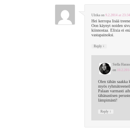
Ulrika
on
9.2.2014 at 23:3
Hei kerropa lisää treen
Oon käynyt noiden sivu
kiinnostaa. Elixia ei en
vastapainoksi.
↓
Reply
Stella Haras
on
10.2.201
Olen tähän saakka 
myös ryhmätreeneihi
Palaan varmasti ai
tähänastisen perust
lämpimästi!
↓
Reply