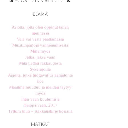
✖ SUOSITUIMMAT JUTUT ✖
ELÄMÄ
Asioita, joita olen oppinut tähän
mennessä
Vela vai vasta päättämässä
Muistiinpanoja vanhenemisesta
Minä myös
Jatka, jaksa vaan
Mitä tiedän rakkaudesta
Sykerajoilla
Asioita, jotka tuottavat tislaamatonta
iloa
Maailma muuttuu ja meidän täytyy
myös
Ihan vaan kuulumisia
Heippa vaan, 2017
Tyttöni mun ~ Rakkauskirje koiralle
MATKAT