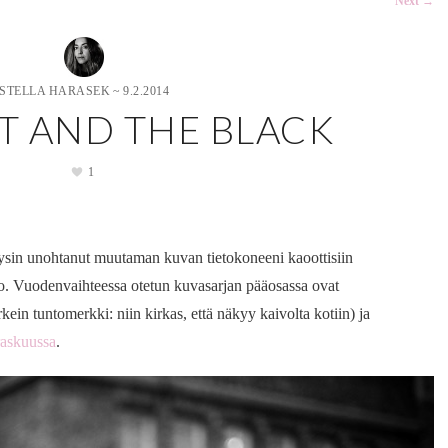
Next
→
STELLA HARASEK
~
9.2.2014
T AND THE BLACK
1
äysin unohtanut muutaman kuvan tietokoneeni kaoottisiin
ko. Vuodenvaihteessa otetun kuvasarjan pääosassa ovat
ein tuntomerkki: niin kirkas, että näkyy kaivolta kotiin) ja
raskuussa
.