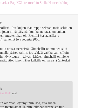
rket Bag XXL featured in Stella Harasek’s blog |
d:
nöllistä! Itse kuljen ihan reppu selässä, tosin sekin on
u, joten niinä päivinä, kun kannettavaa on eniten,
si, muuten ihan ok. Pienillä korjauksilla ja
n) palvellut jo vuodesta 2005.
uulla noista treeneistä. Uimahallit on muuten siitä
innalla pääsee salille, jos tykkää vaikka vain silloin
nkin höyrysauna = taivas! Lisäksi uimahalli on hieno
stituutio, johon lähes kaikilla on varaa :) (anteeksi
ek
4 at 19:05
said:
En ole vaan löytänyt niin isoa, että siihen
ttä treenikamat. Ja niin, eiköhän treeneistä tule