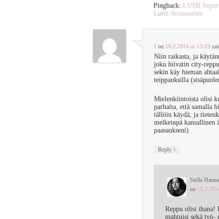
Pingback:
LUMI Superma
Lumi Accessories
I
on
10.2.2014 at 15:19
sai
Niin raikasta, ja käytän
joku hiivatin city-repp
sekin käy hieman ahtaak
teippauksilla (sisäpuole
Mielenkiintoista olisi k
parhaita, että samalla h
tällöin käydä, ja tiete
melkeinpä kansallinen in
paasaukseni)
↓
Reply
Stella Haras
on
10.2.201
Reppu olisi ihana! 
mahtuisi sekä työ- e