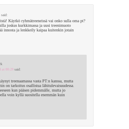
4
said:
eistä! Käytkö ryhmätreeneissä vai onko sulla oma pt?
illa joskus kurkkimassa ja uusi treenimuoto
ää innosta ja lenkkeily kaipaa kuitenkin jotain
ek
4 at 00:29
said:
käynyt treenaamassa vasta PT:n kanssa, mutta
n on tarkoitus osallistua lähitulevaisuudessa.
heeseen kun pääsen pidemmälle, mutta jo
eella voin kyllä suositella enemmän kuin