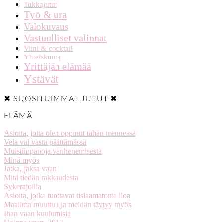
Tukkajutut
Työ & ura
Valokuvaus
Vastuulliset valinnat
Viini & cocktail
Yhteiskunta
Yrittäjän elämää
Ystävät
✖ SUOSITUIMMAT JUTUT ✖
ELÄMÄ
Asioita, joita olen oppinut tähän mennessä
Vela vai vasta päättämässä
Muistiinpanoja vanhenemisesta
Minä myös
Jatka, jaksa vaan
Mitä tiedän rakkaudesta
Sykerajoilla
Asioita, jotka tuottavat tislaamatonta iloa
Maailma muuttuu ja meidän täytyy myös
Ihan vaan kuulumisia