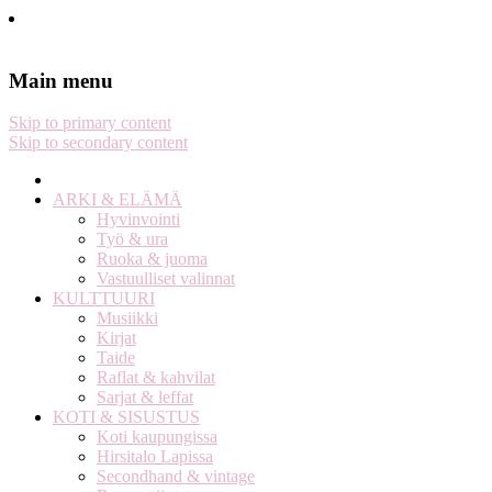
Stella Harasek & Jarno Jussila
Notes on a life
Main menu
Skip to primary content
Skip to secondary content
ARKI & ELÄMÄ
Hyvinvointi
Työ & ura
Ruoka & juoma
Vastuulliset valinnat
KULTTUURI
Musiikki
Kirjat
Taide
Raflat & kahvilat
Sarjat & leffat
KOTI & SISUSTUS
Koti kaupungissa
Hirsitalo Lapissa
Secondhand & vintage