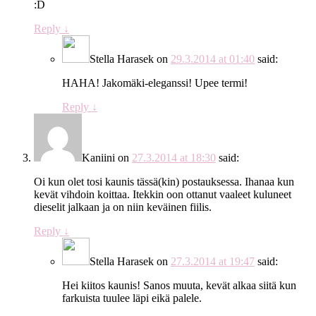
:D
Reply
↓
Stella Harasek
on
29.3.2014 at 01:40
said:
HAHA! Jakomäki-eleganssi! Upee termi!
Reply
↓
Kaniini
on
27.3.2014 at 18:30
said:
Oi kun olet tosi kaunis tässä(kin) postauksessa. Ihanaa kun
kevät vihdoin koittaa. Itekkin oon ottanut vaaleet kuluneet
dieselit jalkaan ja on niin keväinen fiilis.
Reply
↓
Stella Harasek
on
27.3.2014 at 19:47
said:
Hei kiitos kaunis! Sanos muuta, kevät alkaa siitä kun
farkuista tuulee läpi eikä palele.