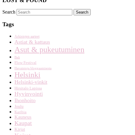
LOST & FOUND
Search
Tags
Arkistojen aarteet
Astiat & kattaus
Asut & pukeutuminen
Bali
Flow Festival
Havaintoja bloggaamisesta
Helsinki
Helsinki-vinkit
Hirsitalo Lapissa
Hyvinvointi
Ihonhoito
Joulu
Karibia
Kauneus
Kaupat
Kirjat