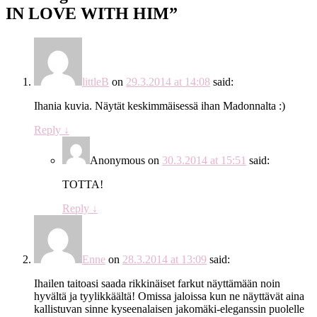
IN LOVE WITH HIM
”
littleB
on
29.3.2014 at 14:08
said:
Ihania kuvia. Näytät keskimmäisessä ihan Madonnalta :)
Reply
↓
Anonymous
on
30.3.2014 at 15:51
said:
TOTTA!
Reply
↓
Enne
on
28.3.2014 at 13:09
said:
Ihailen taitoasi saada rikkinäiset farkut näyttämään noin
hyvältä ja tyylikkäältä! Omissa jaloissa kun ne näyttävät aina
kallistuvan sinne kyseenalaisen jakomäki-eleganssin puolelle