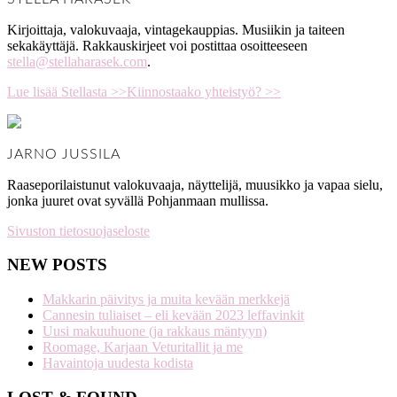
Kirjoittaja, valokuvaaja, vintagekauppias. Musiikin ja taiteen
sekakäyttäjä. Rakkauskirjeet voi postittaa osoitteeseen
stella@stellaharasek.com
.
Lue lisää Stellasta >>
Kiinnostaako yhteistyö? >>
JARNO JUSSILA
Raaseporilaistunut valokuvaaja, näyttelijä, muusikko ja vapaa sielu,
jonka juuret ovat syvällä Pohjanmaan mullissa.
Sivuston tietosuojaseloste
NEW POSTS
Makkarin päivitys ja muita kevään merkkejä
Cannesin tuliaiset – eli kevään 2023 leffavinkit
Uusi makuuhuone (ja rakkaus mäntyyn)
Roomage, Karjaan Veturitallit ja me
Havaintoja uudesta kodista