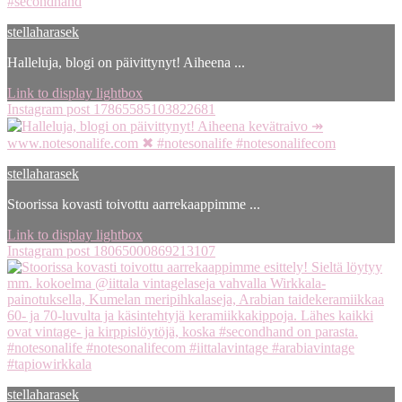
stellaharasek
Halleluja, blogi on päivittynyt! Aiheena ...
Link to display lightbox
Instagram post 17865585103822681
stellaharasek
Stoorissa kovasti toivottu aarrekaappimme ...
Link to display lightbox
Instagram post 18065000869213107
stellaharasek