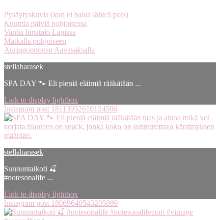
Pysäytyskuvia (kun ei halua lähteä pois)
Kuumia päiviä pohjoisessa
Vanha hirsitalo Lapissa
Matkalla pohjoiseen
Auringonnousu Aavasaksalla
stellaharasek
SPA DAY 🐾 Eli pieniä eläimiä rääkätään ...
Link to display lightbox
Instagram post 18113952610124586
stellaharasek
Sunnuntaikoti 🍒
#notesonalife ...
Link to display lightbox
Instagram post 18069640543205899