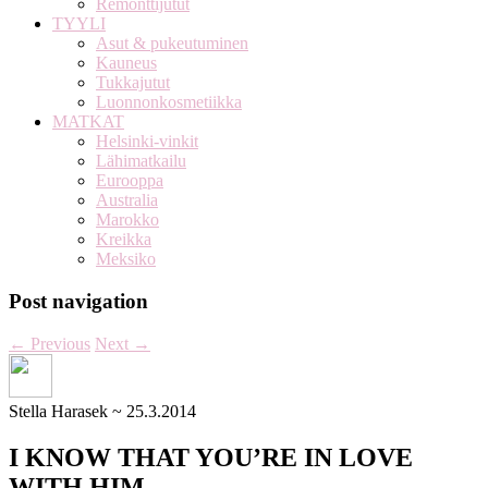
Remonttijutut
TYYLI
Asut & pukeutuminen
Kauneus
Tukkajutut
Luonnonkosmetiikka
MATKAT
Helsinki-vinkit
Lähimatkailu
Eurooppa
Australia
Marokko
Kreikka
Meksiko
Post navigation
←
Previous
Next
→
Stella Harasek
~
25.3.2014
I KNOW THAT YOU’RE IN LOVE
WITH HIM