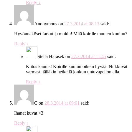
Reply
↓
Anonymous
on
27.3.2014 at 08:13
said:
Hyvönnäköset farkut ja muidu! Mitä koirille muuten kuuluu?
Reply
↓
Stella Harasek
on
27.3.2014 at 11:45
said:
Kiitos kaunis! Koirille kuuluu oikein hyvää. Nukkuvat
varmasti tälläkin hetkellä jonkun untuvapeiton alla.
Reply
↓
C
on
26.3.2014 at 09:01
said:
Ihanat kuvat <3
Reply
↓