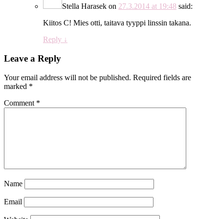
Stella Harasek
on
27.3.2014 at 19:48
said:
Kiitos C! Mies otti, taitava tyyppi linssin takana.
Reply
↓
Leave a Reply
Your email address will not be published.
Required fields are
marked
*
Comment
*
Name
Email