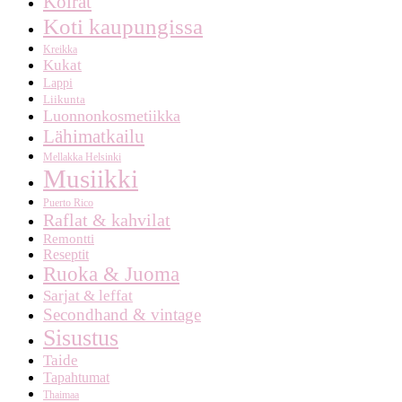
Koirat
Koti kaupungissa
Kreikka
Kukat
Lappi
Liikunta
Luonnonkosmetiikka
Lähimatkailu
Mellakka Helsinki
Musiikki
Puerto Rico
Raflat & kahvilat
Remontti
Reseptit
Ruoka & Juoma
Sarjat & leffat
Secondhand & vintage
Sisustus
Taide
Tapahtumat
Thaimaa