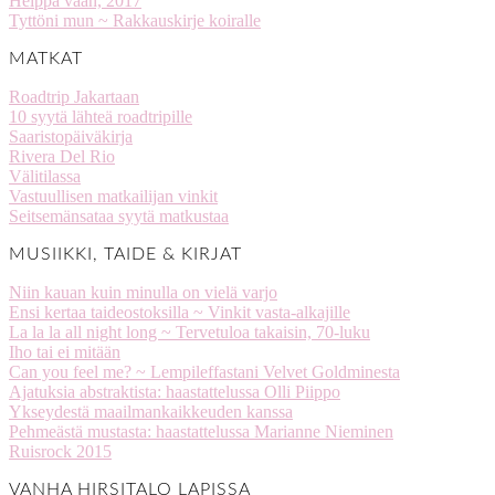
Heippa vaan, 2017
Tyttöni mun ~ Rakkauskirje koiralle
MATKAT
Roadtrip Jakartaan
10 syytä lähteä roadtripille
Saaristopäiväkirja
Rivera Del Rio
Välitilassa
Vastuullisen matkailijan vinkit
Seitsemänsataa syytä matkustaa
MUSIIKKI, TAIDE & KIRJAT
Niin kauan kuin minulla on vielä varjo
Ensi kertaa taideostoksilla ~ Vinkit vasta-alkajille
La la la all night long ~ Tervetuloa takaisin, 70-luku
Iho tai ei mitään
Can you feel me? ~ Lempileffastani Velvet Goldminesta
Ajatuksia abstraktista: haastattelussa Olli Piippo
Ykseydestä maailmankaikkeuden kanssa
Pehmeästä mustasta: haastattelussa Marianne Nieminen
Ruisrock 2015
VANHA HIRSITALO LAPISSA