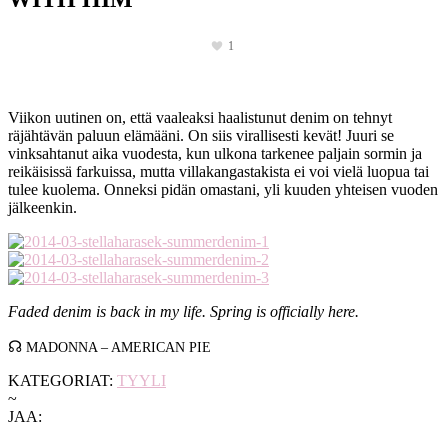
1
Viikon uutinen on, että vaaleaksi haalistunut denim on tehnyt
räjähtävän paluun elämääni. On siis virallisesti kevät! Juuri se
vinksahtanut aika vuodesta, kun ulkona tarkenee paljain sormin ja
reikäisissä farkuissa, mutta villakangastakista ei voi vielä luopua tai
tulee kuolema. Onneksi pidän omastani, yli kuuden yhteisen vuoden
jälkeenkin.
Faded denim is back in my life. Spring is officially here.
☊
MADONNA – AMERICAN PIE
KATEGORIAT:
TYYLI
~
JAA: