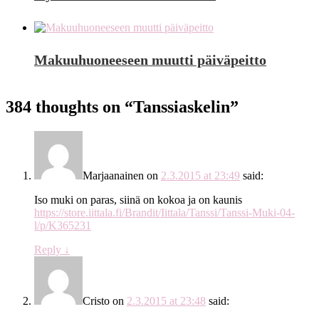
Makuuhuoneeseen muutti päiväpeitto
384 thoughts on “
Tanssiaskelin
”
Marjaanainen
on
2.3.2015 at 23:49
said:
Iso muki on paras, siinä on kokoa ja on kaunis
https://store.iittala.fi/Brandit/Iittala/Tanssi/Tanssi-Muki-04-
l/p/K365231
Reply
↓
Cristo
on
2.3.2015 at 23:48
said: