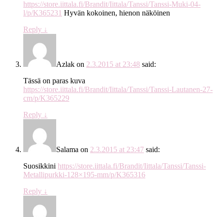
https://store.iittala.fi/Brandit/Iittala/Tanssi/Tanssi-Muki-04-
l/p/K365231
Hyvän kokoinen, hienon näköinen
Reply
↓
Azlak
on
2.3.2015 at 23:48
said:
Tässä on paras kuva
https://store.iittala.fi/Brandit/Iittala/Tanssi/Tanssi-Lautanen-27-
cm/p/K365229
Reply
↓
Salama
on
2.3.2015 at 23:47
said:
Suosikkini
https://store.iittala.fi/Brandit/Iittala/Tanssi/Tanssi-
Metallipurkki-128×195-mm/p/K365316
Reply
↓