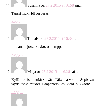
Susanna
on
27.2.2015 at 16:58
said:
Tanssi muki 4dl on paras.
Reply
↓
TuulaK
on
27.2.2015 at 16:33
said:
Lautanen, jossa kukko, on lempparini!
Reply
↓
Maija
on
27.2.2015 at 16:26
said:
Kyllä nuo isot mukit vievät tälläkertaa voiton. Sopisivat
täydellisesti muiden Haapaniemi -mukieni joukkoon!
Reply
↓