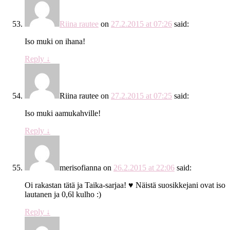
Riina rautee
on
27.2.2015 at 07:26
said:
Iso muki on ihana!
Reply
↓
Riina rautee
on
27.2.2015 at 07:25
said:
Iso muki aamukahville!
Reply
↓
merisofianna
on
26.2.2015 at 22:06
said:
Oi rakastan tätä ja Taika-sarjaa! ♥ Näistä suosikkejani ovat iso
lautanen ja 0,6l kulho :)
Reply
↓