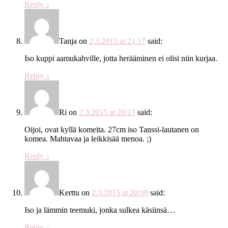
Reply
↓
Tanja
on
2.3.2015 at 21:17
said:
Iso kuppi aamukahville, jotta herääminen ei olisi niin kurjaa.
Reply
↓
Ri
on
2.3.2015 at 20:17
said:
Oijoi, ovat kyllä komeita. 27cm iso Tanssi-lautanen on
komea. Mahtavaa ja leikkisää menoa. ;)
Reply
↓
Kerttu
on
2.3.2015 at 20:09
said:
Iso ja lämmin teemuki, jonka sulkea käsiinsä…
Reply
↓