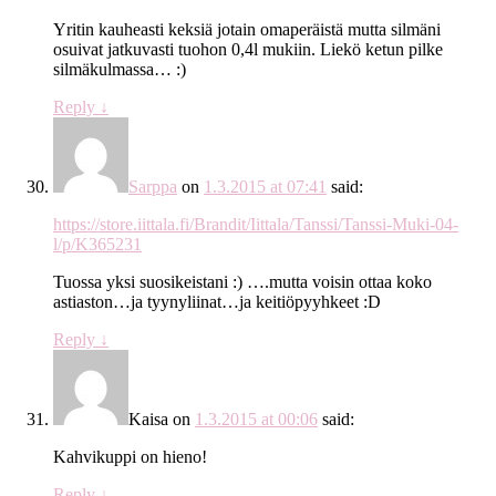
Yritin kauheasti keksiä jotain omaperäistä mutta silmäni
osuivat jatkuvasti tuohon 0,4l mukiin. Liekö ketun pilke
silmäkulmassa… :)
Reply
↓
Sarppa
on
1.3.2015 at 07:41
said:
https://store.iittala.fi/Brandit/Iittala/Tanssi/Tanssi-Muki-04-
l/p/K365231
Tuossa yksi suosikeistani :) ….mutta voisin ottaa koko
astiaston…ja tyynyliinat…ja keitiöpyyhkeet :D
Reply
↓
Kaisa
on
1.3.2015 at 00:06
said:
Kahvikuppi on hieno!
Reply
↓