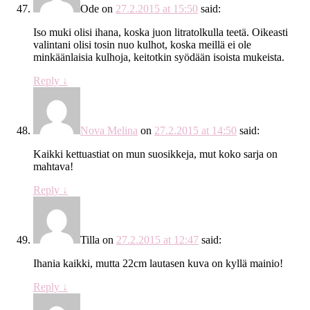
Ode
on
27.2.2015 at 15:50
said:
Iso muki olisi ihana, koska juon litratolkulla teetä. Oikeasti
valintani olisi tosin nuo kulhot, koska meillä ei ole
minkäänlaisia kulhoja, keitotkin syödään isoista mukeista.
Reply
↓
Nova Melina
on
27.2.2015 at 14:50
said:
Kaikki kettuastiat on mun suosikkeja, mut koko sarja on
mahtava!
Reply
↓
Tilla
on
27.2.2015 at 12:47
said:
Ihania kaikki, mutta 22cm lautasen kuva on kyllä mainio!
Reply
↓