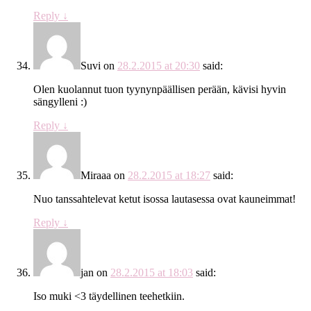
Reply
↓
Suvi
on
28.2.2015 at 20:30
said:
Olen kuolannut tuon tyynynpäällisen perään, kävisi hyvin
sängylleni :)
Reply
↓
Miraaa
on
28.2.2015 at 18:27
said:
Nuo tanssahtelevat ketut isossa lautasessa ovat kauneimmat!
Reply
↓
jan
on
28.2.2015 at 18:03
said:
Iso muki <3 täydellinen teehetkiin.