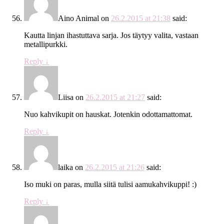
Aino Animal
on
26.2.2015 at 21:38
said:
Kautta linjan ihastuttava sarja. Jos täytyy valita, vastaan
metallipurkki.
Reply
↓
Liisa
on
26.2.2015 at 21:27
said:
Nuo kahvikupit on hauskat. Jotenkin odottamattomat.
Reply
↓
laika
on
26.2.2015 at 21:26
said:
Iso muki on paras, mulla siitä tulisi aamukahvikuppi! :)
Reply
↓