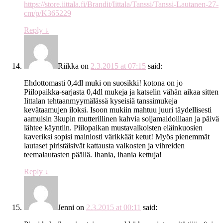
https://store.iittala.fi/Brandit/Iittala/Tanssi/Tanssi-Lautanen-27-
cm/p/K365229
Reply
↓
Riikka
on
2.3.2015 at 07:15
said:
Ehdottomasti 0,4dl muki on suosikki! kotona on jo
Piilopaikka-sarjasta 0,4dl mukeja ja katselin vähän aikaa sitten
Iittalan tehtaanmyymälässä kyseisiä tanssimukeja
kevätaamujen iloksi. Isoon mukiin mahtuu juuri täydellisesti
aamuisin 3kupin mutterillinen kahvia soijamaidoillaan ja päivä
lähtee käyntiin. Piilopaikan mustavalkoisten eläinkuosien
kaveriksi sopisi mainiosti värikkäät ketut! Myös pienemmät
lautaset piristäisivät kattausta valkosten ja vihreiden
teemalautasten päällä. Ihania, ihania kettuja!
Reply
↓
Jenni
on
2.3.2015 at 00:11
said: