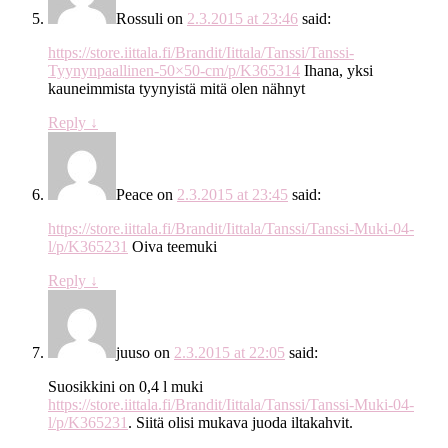
Rossuli
on
2.3.2015 at 23:46
said:
https://store.iittala.fi/Brandit/Iittala/Tanssi/Tanssi-
Tyynynpaallinen-50×50-cm/p/K365314
Ihana, yksi
kauneimmista tyynyistä mitä olen nähnyt
Reply
↓
Peace
on
2.3.2015 at 23:45
said:
https://store.iittala.fi/Brandit/Iittala/Tanssi/Tanssi-Muki-04-
l/p/K365231
Oiva teemuki
Reply
↓
juuso
on
2.3.2015 at 22:05
said:
Suosikkini on 0,4 l muki
https://store.iittala.fi/Brandit/Iittala/Tanssi/Tanssi-Muki-04-
l/p/K365231
. Siitä olisi mukava juoda iltakahvit.