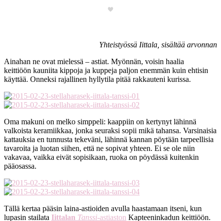
Yhteistyössä Iittala, sisältää arvonnan
Ainahan ne ovat mielessä – astiat. Myönnän, voisin haalia
keittiöön kauniita kippoja ja kuppeja paljon enemmän kuin ehtisin
käyttää. Onneksi rajallinen hyllytila pitää rakkauteni kurissa.
Oma makuni on melko simppeli: kaappiin on kertynyt lähinnä
valkoista keramiikkaa, jonka seuraksi sopii mikä tahansa. Varsinaisia
kattauksia en tunnusta tekeväni, lähinnä kannan pöytään tarpeellisia
tavaroita ja luotan siihen, että ne sopivat yhteen. Ei se ole niin
vakavaa, vaikka eivät sopisikaan, ruoka on pöydässä kuitenkin
pääosassa.
Tällä kertaa pääsin laina-astioiden avulla haastamaan itseni, kun
lupasin stailata
Iittalan
Tanssi
-astiaston
Kapteeninkadun keittiöön.