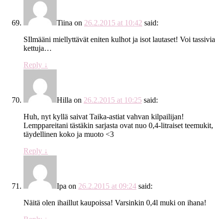
Tiina
on
26.2.2015 at 10:42
said:
SIlmääni miellyttävät eniten kulhot ja isot lautaset! Voi tassivia
kettuja…
Reply
↓
Hilla
on
26.2.2015 at 10:25
said:
Huh, nyt kyllä saivat Taika-astiat vahvan kilpailijan!
Lemppareitani tästäkin sarjasta ovat nuo 0,4-litraiset teemukit,
täydellinen koko ja muoto <3
Reply
↓
Ipa
on
26.2.2015 at 09:24
said:
Näitä olen ihaillut kaupoissa! Varsinkin 0,4l muki on ihana!