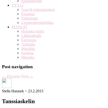
Remonttijutut
TYYLI
Asut & pukeutuminen
Kauneus
Tukkajutut
Luonnonkosmetiikka
MATKAT
Helsinki-vinkit
Lähimatkailu
Eurooppa
Australia
Marokko
Kreikka
Meksiko
Post navigation
←
Previous
Next
→
Stella Harasek
~
23.2.2015
Tanssiaskelin