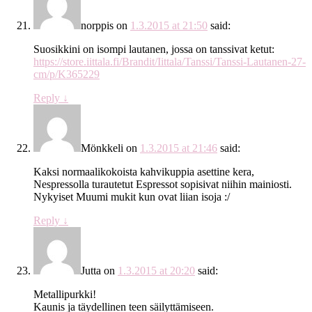
norppis
on
1.3.2015 at 21:50
said:
Suosikkini on isompi lautanen, jossa on tanssivat ketut:
https://store.iittala.fi/Brandit/Iittala/Tanssi/Tanssi-Lautanen-27-
cm/p/K365229
Reply
↓
Mönkkeli
on
1.3.2015 at 21:46
said:
Kaksi normaalikokoista kahvikuppia asettine kera,
Nespressolla turautetut Espressot sopisivat niihin mainiosti.
Nykyiset Muumi mukit kun ovat liian isoja :/
Reply
↓
Jutta
on
1.3.2015 at 20:20
said:
Metallipurkki!
Kaunis ja täydellinen teen säilyttämiseen.