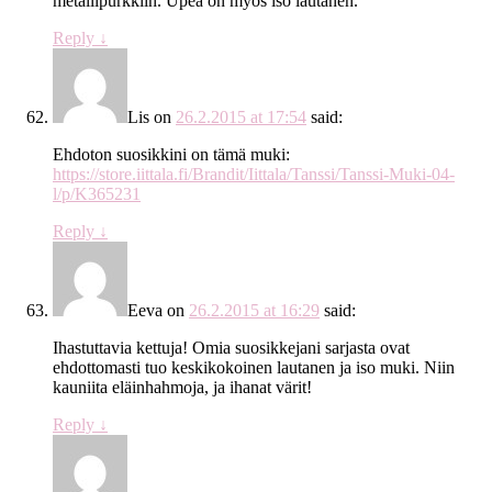
metallipurkkiin. Upea on myös iso lautanen.
Reply
↓
Lis
on
26.2.2015 at 17:54
said:
Ehdoton suosikkini on tämä muki:
https://store.iittala.fi/Brandit/Iittala/Tanssi/Tanssi-Muki-04-
l/p/K365231
Reply
↓
Eeva
on
26.2.2015 at 16:29
said:
Ihastuttavia kettuja! Omia suosikkejani sarjasta ovat
ehdottomasti tuo keskikokoinen lautanen ja iso muki. Niin
kauniita eläinhahmoja, ja ihanat värit!
Reply
↓