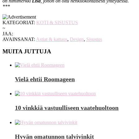
on nimimerkki
Lisa
, johon on oltu henkilökohtaisesti yhteydessä.
***
KATEGORIAT:
KOTI & SISUSTUS
~
JAA:
AVAINSANAT:
Astiat & kattaus
,
Design
,
Sisustus
MUITA JUTTUJA
Vielä ehtii Roomageen
10 vinkkiä vastuulliseen vaatehuoltoon
Hyvän omatunnon talvivinkit