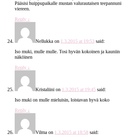
Pääsisi huippupaikalle mustan valurautaisen teepannuni
viereen.
Reply
↓
Nellukka
on
1.3.2015 at 19:53
said:
Iso muki, mulle mulle. Tosi hyvän kokoinen ja kauniin
näköinen
Reply
↓
Kristaliini
on
1.3.2015 at 19:45
said:
Iso muki on mulle mieluisin, loistavan hyvä koko
Reply
↓
Vilma
on
1.3.2015 at 18:58
said: