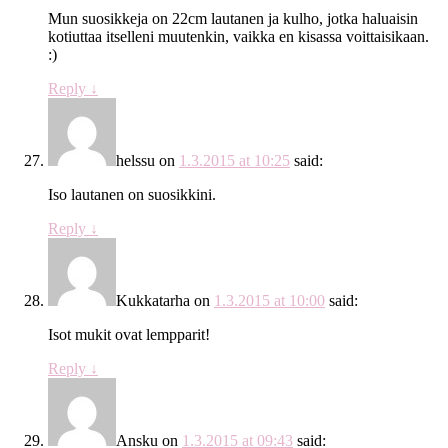
Mun suosikkeja on 22cm lautanen ja kulho, jotka haluaisin
kotiuttaa itselleni muutenkin, vaikka en kisassa voittaisikaan.
:)
Reply
↓
helssu
on
1.3.2015 at 10:25
said:
Iso lautanen on suosikkini.
Reply
↓
Kukkatarha
on
1.3.2015 at 10:00
said:
Isot mukit ovat lempparit!
Reply
↓
Ansku
on
1.3.2015 at 09:43
said: