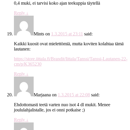
0,4 muki, ei tarvisi koko ajan teekuppia täytellä
Reply
↓
Mints
on
1.3.2015 at 23:11
said:
Kaikki kuosit ovat mielettömiä, mutta koviten kolahtaa tämä
lautanen:
https://store.iittala.fi/Brandit/Iittala/Tanssi/Tanssi-Lautanen-22-
cm/p/K365230
Reply
↓
Marjaana
on
1.3.2015 at 22:08
said:
Ehdottomasti teetä varten nuo isot 4 dl mukit. Menee
joululahjalistalle, jos ei onni potkaise ;)
Reply
↓