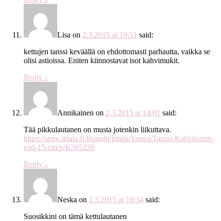
Lisa
on
2.3.2015 at 19:51
said:
kettujen tanssi keväällä on ehdottomasti parhautta, vaikka se
olisi astioissa. Eniten kiinnostavat isot kahvimukit.
Reply
↓
Annikainen
on
2.3.2015 at 14:01
said:
Tää pikkulautanen on musta jotenkin liikuttava.
https://store.iittala.fi/Brandit/Iittala/Tanssi/Tanssi-Kahvikupin-
vati-15-cm/p/K365228
Reply
↓
Neska
on
2.3.2015 at 10:34
said:
Suosikkini on tämä kettulautanen