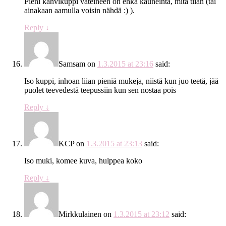
Pieni kahvikuppi vateineen on ehkä kauneinta, mitä tiiän (tai
ainakaan aamulla voisin nähdä :) ).
Reply
↓
Samsam
on
1.3.2015 at 23:16
said:
Iso kuppi, inhoan liian pieniä mukeja, niistä kun juo teetä, jää
puolet teevedestä teepussiin kun sen nostaa pois
Reply
↓
KCP
on
1.3.2015 at 23:13
said:
Iso muki, komee kuva, hulppea koko
Reply
↓
Mirkkulainen
on
1.3.2015 at 23:12
said: