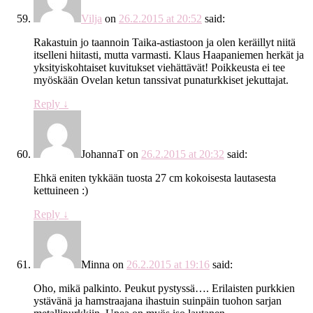
Vilja
on
26.2.2015 at 20:52
said:
Rakastuin jo taannoin Taika-astiastoon ja olen keräillyt niitä
itselleni hiitasti, mutta varmasti. Klaus Haapaniemen herkät ja
yksityiskohtaiset kuvitukset viehättävät! Poikkeusta ei tee
myöskään Ovelan ketun tanssivat punaturkkiset jekuttajat.
Reply
↓
JohannaT
on
26.2.2015 at 20:32
said:
Ehkä eniten tykkään tuosta 27 cm kokoisesta lautasesta
kettuineen :)
Reply
↓
Minna
on
26.2.2015 at 19:16
said:
Oho, mikä palkinto. Peukut pystyssä…. Erilaisten purkkien
ystävänä ja hamstraajana ihastuin suinpäin tuohon sarjan