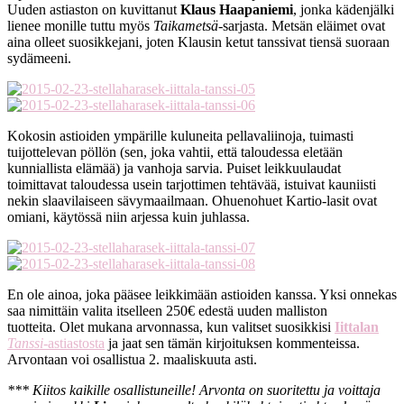
Uuden astiaston on kuvittanut
Klaus Haapaniemi
, jonka kädenjälki
lienee monille tuttu myös
Taikametsä
-sarjasta. Metsän eläimet ovat
aina olleet suosikkejani, joten Klausin ketut tanssivat tiensä suoraan
sydämeeni.
Kokosin astioiden ympärille kuluneita pellavaliinoja, tuimasti
tuijottelevan pöllön (sen, joka vahtii, että taloudessa eletään
kunniallista elämää) ja vanhoja sarvia. Puiset leikkuulaudat
toimittavat taloudessa usein tarjottimen tehtävää, istuivat kauniisti
nekin slaavilaiseen sävymaailmaan. Ohuenohuet Kartio-lasit ovat
omiani, käytössä niin arjessa kuin juhlassa.
En ole ainoa, joka pääsee leikkimään astioiden kanssa. Yksi onnekas
saa nimittäin valita itselleen 250€ edestä uuden malliston
tuotteita. Olet mukana arvonnassa, kun valitset suosikkisi
Iittalan
Tanssi
-astiastosta
ja jaat sen tämän kirjoituksen kommenteissa.
Arvontaan voi osallistua 2. maaliskuuta asti.
*** Kiitos kaikille osallistuneille! Arvonta on suoritettu ja voittaja