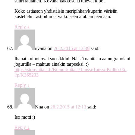
suuri lautanen. Kovana kakkosena tulevat kipot.
Koko astiaston yhdistäisin meripihkan/kuparin värisiin
kastehelmi-astioihin ja valkoiseen arabian teemaan.
Reply
↓
iivana
on
26.2.2015 at 13:39
said:
Ihanat kulhot ovat suosikkini. Näistä nauttisin aamugranolani
jogurtilla – mahtuu ainakin tarpeeksi. :)
https://store.iittala.fi/Brandit/Iittala/Tanssi/Tanssi-Kulho-06-
l/p/K365233
Reply
↓
Nna
on
26.2.2015 at 12:13
said:
Iso motti :)
Reply
↓