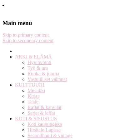
Stella Harasek & Jarno Jussila
Notes on a life
Main menu
Skip to primary content
Skip to secondary content
ARKI & ELÄMÄ
Hyvinvointi
Työ & ura
Ruoka & juoma
Vastuulliset valinnat
KULTTUURI
Musiikki
Kirjat
Taide
Raflat & kahvilat
Sarjat & leffat
KOTI & SISUSTUS
Koti kaupungissa
Hirsitalo Lapissa
Secondhand & vintage