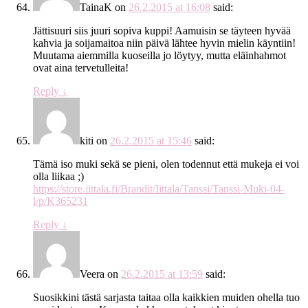
TainaK
on
26.2.2015 at 16:08
said:
Jättisuuri siis juuri sopiva kuppi! Aamuisin se täyteen hyvää
kahvia ja soijamaitoa niin päivä lähtee hyvin mielin käyntiin!
Muutama aiemmilla kuoseilla jo löytyy, mutta eläinhahmot
ovat aina tervetulleita!
Reply
↓
kiti
on
26.2.2015 at 15:46
said:
Tämä iso muki sekä se pieni, olen todennut että mukeja ei voi
olla liikaa ;)
https://store.iittala.fi/Brandit/Iittala/Tanssi/Tanssi-Muki-04-
l/p/K365231
Reply
↓
Veera
on
26.2.2015 at 13:59
said:
Suosikkini tästä sarjasta taitaa olla kaikkien muiden ohella tuo