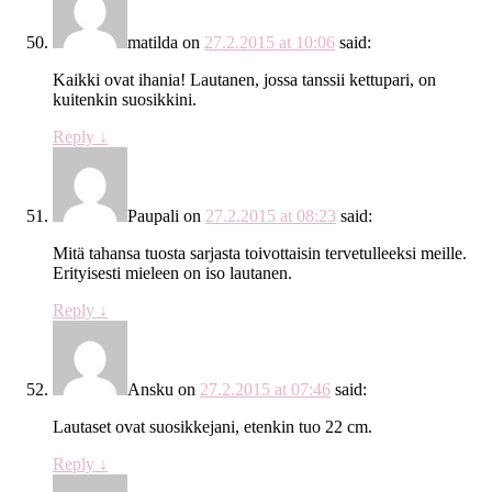
matilda
on
27.2.2015 at 10:06
said:
Kaikki ovat ihania! Lautanen, jossa tanssii kettupari, on
kuitenkin suosikkini.
Reply
↓
Paupali
on
27.2.2015 at 08:23
said:
Mitä tahansa tuosta sarjasta toivottaisin tervetulleeksi meille.
Erityisesti mieleen on iso lautanen.
Reply
↓
Ansku
on
27.2.2015 at 07:46
said:
Lautaset ovat suosikkejani, etenkin tuo 22 cm.
Reply
↓