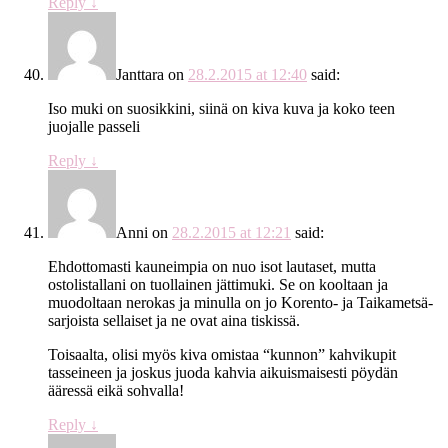
Reply
↓
Janttara
on
28.2.2015 at 12:40
said:
Iso muki on suosikkini, siinä on kiva kuva ja koko teen
juojalle passeli
Reply
↓
Anni
on
28.2.2015 at 12:21
said:
Ehdottomasti kauneimpia on nuo isot lautaset, mutta
ostolistallani on tuollainen jättimuki. Se on kooltaan ja
muodoltaan nerokas ja minulla on jo Korento- ja Taikametsä-
sarjoista sellaiset ja ne ovat aina tiskissä.
Toisaalta, olisi myös kiva omistaa “kunnon” kahvikupit
tasseineen ja joskus juoda kahvia aikuismaisesti pöydän
ääressä eikä sohvalla!
Reply
↓