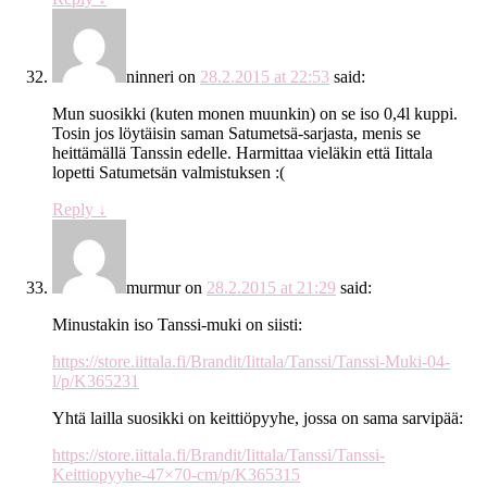
ninneri
on
28.2.2015 at 22:53
said:
Mun suosikki (kuten monen muunkin) on se iso 0,4l kuppi.
Tosin jos löytäisin saman Satumetsä-sarjasta, menis se
heittämällä Tanssin edelle. Harmittaa vieläkin että Iittala
lopetti Satumetsän valmistuksen :(
Reply
↓
murmur
on
28.2.2015 at 21:29
said:
Minustakin iso Tanssi-muki on siisti:
https://store.iittala.fi/Brandit/Iittala/Tanssi/Tanssi-Muki-04-
l/p/K365231
Yhtä lailla suosikki on keittiöpyyhe, jossa on sama sarvipää:
https://store.iittala.fi/Brandit/Iittala/Tanssi/Tanssi-
Keittiopyyhe-47×70-cm/p/K365315