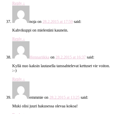
Reply
↓
noja
on
28.2.2015 at 17:59
said:
Kahvikuppi on mielestäni kaunein.
Reply
↓
Hennariikka
on
28.2.2015 at 16:37
said:
Kyllä nuo kaksin lautasella tanssahtelevat kettuset vie voiton.
:–)
Reply
↓
emmmie
on
28.2.2015 at 13:25
said:
Muki olisi juuri hakusessa olevaa kokoa!