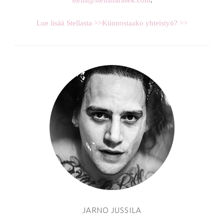
stella@stellaharasek.com
.
Lue lisää Stellasta >>
Kiinnostaako yhteistyö? >>
JARNO JUSSILA