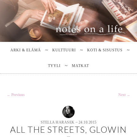
Stella Harasek & Jarno Jussila
Notes on a life
Main
SKIP
SKIP
TO
TO
menu
ARKI & ELÄMÄ
KULTTUURI
KOTI & SISUSTUS
PRIMARY
SECONDARY
CONTENT
CONTENT
TYYLI
MATKAT
Post
←
Previous
Next
→
navigation
STELLA HARASEK
~
24.10.2015
ALL THE STREETS, GLOWIN