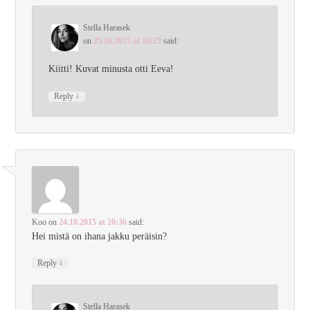
Stella Harasek
on
25.10.2015 at 16:23
said:
Kiitti! Kuvat minusta otti Eeva!
↓
Reply
Koo
on
24.10.2015 at 20:36
said:
Hei mistä on ihana jakku peräisin?
↓
Reply
Stella Harasek