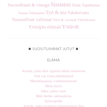
Sisustus
Secondhand & vintage
Taide
Tapahtumat
Työ & ura
Valokuvaus
Tukkajutut
Thaimaa
Vastuulliset valinnat
Viini & cocktail
Yhteiskunta
Ystävät
Yrittäjän elämää
✖ SUOSITUIMMAT JUTUT ✖
ELÄMÄ
Asioita, joita olen oppinut tähän mennessä
Vela vai vasta päättämässä
Muistiinpanoja vanhenemisesta
Minä myös
Jatka, jaksa vaan
Mitä tiedän rakkaudesta
Sykerajoilla
Asioita, jotka tuottavat tislaamatonta iloa