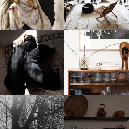
stellaharasek
stellaharasek
stellaharasek
stellaharasek