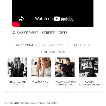
☊
KANYE WEST – STREET LIGHTS
KATEGORIAT:
ARKI & ELÄMÄ
,
TYYLI
~
JAA:
MUITA JUTTUJA
VIIKONLOPUN
KESÄKYNNET
VALOKUVAAJAN
PALASIA
VALO
KAHVITAUKO
OPISKELUVUOSILTA
5 THOUGHTS ON “
ALL THE STREETS, GLOWIN
”