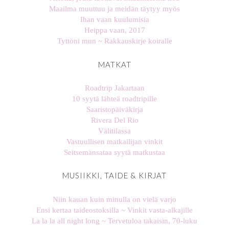
Maailma muuttuu ja meidän täytyy myös
Ihan vaan kuulumisia
Heippa vaan, 2017
Tyttöni mun ~ Rakkauskirje koiralle
MATKAT
Roadtrip Jakartaan
10 syytä lähteä roadtripille
Saaristopäiväkirja
Rivera Del Rio
Välitilassa
Vastuullisen matkailijan vinkit
Seitsemänsataa syytä matkustaa
MUSIIKKI, TAIDE & KIRJAT
Niin kauan kuin minulla on vielä varjo
Ensi kertaa taideostoksilla ~ Vinkit vasta-alkajille
La la la all night long ~ Tervetuloa takaisin, 70-luku