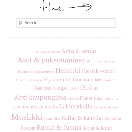
S
e
a
r
c
Astiat & kattaus
Arkistojen aarteet
h
Asut & pukeutuminen
Flow Festival
Bali
Helsinki
Helsinki-vinkit
Havaintoja bloggaamisesta
Hyvinvointi
Ihonhoito
Joulu
Hirsitalo Lapissa
Karibia
Koirat
Kaupat
Kauneus
Kirjat
Koti kaupungissa
Kukat
Lappi
Kreikka
Liikunta
Lähimatkailu
Luonnonkosmetiikka
Mellakka Helsinki
Musiikki
Raflat & kahvilat
Remontti
Puerto Rico
Ruoka & Juoma
Sarjat & leffat
Reseptit