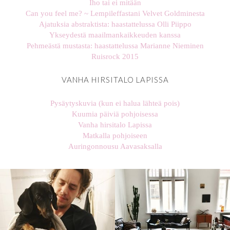
Iho tai ei mitään
Can you feel me? ~ Lempileffastani Velvet Goldminesta
Ajatuksia abstraktista: haastattelussa Olli Piippo
Ykseydestä maailmankaikkeuden kanssa
Pehmeästä mustasta: haastattelussa Marianne Nieminen
Ruisrock 2015
VANHA HIRSITALO LAPISSA
Pysäytyskuvia (kun ei halua lähteä pois)
Kuumia päiviä pohjoisessa
Vanha hirsitalo Lapissa
Matkalla pohjoiseen
Auringonnousu Aavasaksalla
stellaharasek
stellaharasek