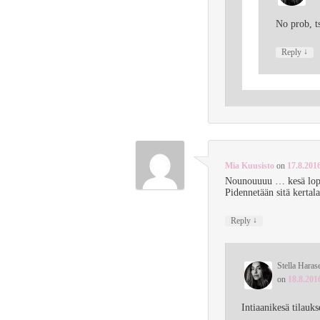
No prob, t
↓
Reply
Mia Kuusisto
on
17.8.2016
Nounouuuu … kesä lo
Pidennetään sitä kertal
↓
Reply
Stella Haras
on
18.8.201
Intiaanikesä tilauk