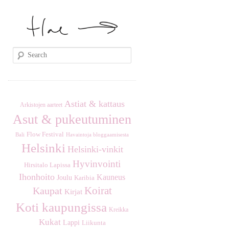
S
e
a
r
c
Astiat & kattaus
Arkistojen aarteet
h
Asut & pukeutuminen
Flow Festival
Havaintoja bloggaamisesta
Bali
Helsinki
Helsinki-vinkit
Hyvinvointi
Hirsitalo Lapissa
Ihonhoito
Kauneus
Joulu
Karibia
Koirat
Kaupat
Kirjat
Koti kaupungissa
Kreikka
Kukat
Lappi
Liikunta