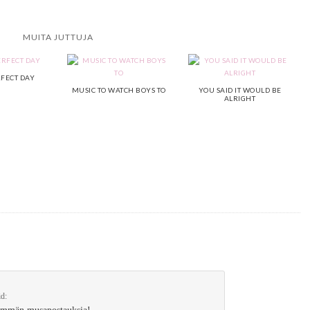
MUITA JUTTUJA
RFECT DAY
MUSIC TO WATCH BOYS TO
YOU SAID IT WOULD BE
ALRIGHT
id: