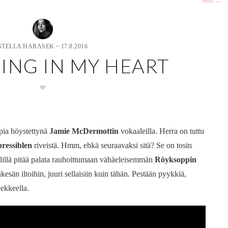
Next
→
STELLA HARASEK
~
17.8.2016
ING IN MY HEART
pia höystettynä
Jamie McDermottin
vokaaleilla. Herra on tuttu
ressiblen
riveistä. Hmm, ehkä seuraavaksi sitä? Se on tosin
älillä pitää palata rauhoittumaan vähäeleisemmän
Röyksoppin
kesän iltoihin, juuri sellaisiin kuin tähän. Pestään pyykkiä,
vekkeella.