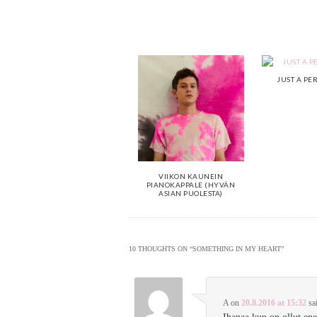
JUST A PE
VIIKON KAUNEIN
PIANOKAPPALE (HYVÄN
ASIAN PUOLESTA)
10 THOUGHTS ON “
SOMETHING IN MY HEART
”
A
on
20.8.2016 at 15:32
sa