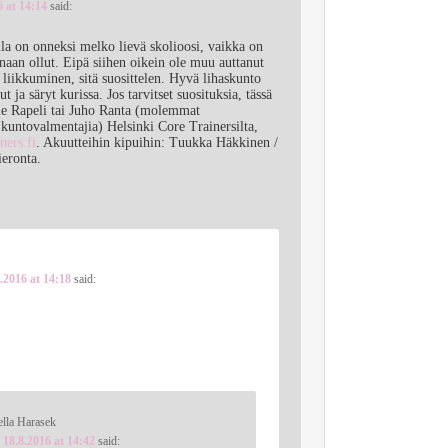
6 at 14:14
said:
a on onneksi melko lievä skolioosi, vaikka on
inaan ollut. Eipä siihen oikein ole muu auttanut
a liikkuminen, sitä suosittelen. Hyvä lihaskunto
t ja säryt kurissa. Jos tarvitset suosituksia, tässä
e Rapeli tai Juho Ranta (molemmat
a kuntovalmentajia) Helsinki Core Trainersilta,
ners.fi
. Akuutteihin kipuihin: Tuukka Häkkinen /
ieronta.
.2016 at 14:18
said:
ella Harasek
n
18.8.2016 at 14:42
said: