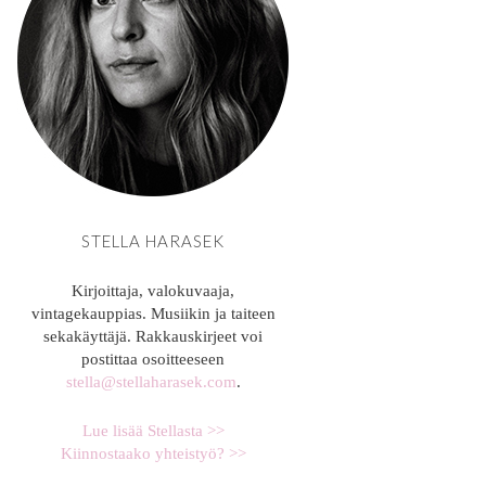
STELLA HARASEK
Kirjoittaja, valokuvaaja,
vintagekauppias. Musiikin ja taiteen
sekakäyttäjä. Rakkauskirjeet voi
postittaa osoitteeseen
stella@stellaharasek.com
.
Lue lisää Stellasta >>
Kiinnostaako yhteistyö? >>