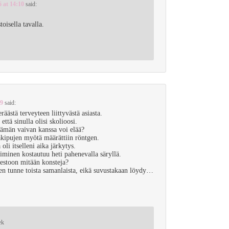
6 at 14:10
said:
oisella tavalla.
49
said:
räästä terveyteen liittyvästä asiasta.
että sinulla olisi skolioosi.
tämän vaivan kanssa voi elää?
käkipujen myötä määrättiin röntgen.
 oli itselleni aika järkytys.
iminen kostautuu heti pahenevalla säryllä.
estoon mitään konsteja?
 en tunne toista samanlaista, eikä suvustakaan löydy…
ek