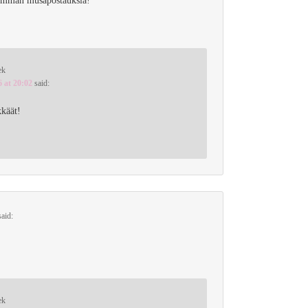
nemmän musapostauksia!
ek
6 at 20:02
said:
kkäät!
said:
ek