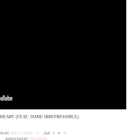
HEART (FEAT. JAMIE IRREPRESSIBLE)
RIAT:
KULTTUURI
~
JAA:
AVAINSANAT:
MUSIIKKI