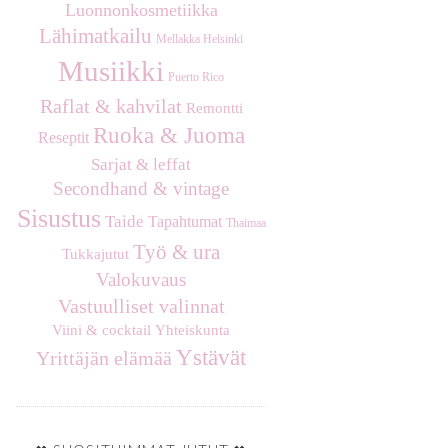
Luonnonkosmetiikka
Lähimatkailu
Mellakka Helsinki
Musiikki
Puerto Rico
Raflat & kahvilat
Remontti
Ruoka & Juoma
Reseptit
Sarjat & leffat
Secondhand & vintage
Sisustus
Taide
Tapahtumat
Thaimaa
Työ & ura
Tukkajutut
Valokuvaus
Vastuulliset valinnat
Viini & cocktail
Yhteiskunta
Ystävät
Yrittäjän elämää