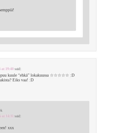
semppiä!
 at 19:40
said:
ppuu kuule “ehkä” lokakuussa ☆☆☆☆☆ :D
aakista? Eiks vaa! :D
ek
6 at 14:11
said:
seen! xxx