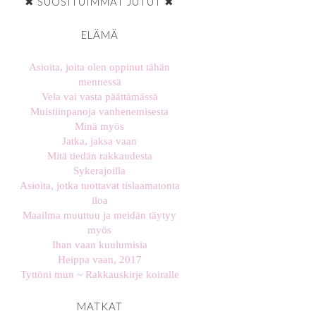
✖ SUOSITUIMMAT JUTUT ✖
ELÄMÄ
Asioita, joita olen oppinut tähän
mennessä
Vela vai vasta päättämässä
Muistiinpanoja vanhenemisesta
Minä myös
Jatka, jaksa vaan
Mitä tiedän rakkaudesta
Sykerajoilla
Asioita, jotka tuottavat tislaamatonta
iloa
Maailma muuttuu ja meidän täytyy
myös
Ihan vaan kuulumisia
Heippa vaan, 2017
Tyttöni mun ~ Rakkauskirje koiralle
MATKAT