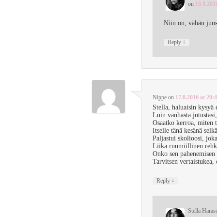
on
18.8.201
Niin on, vähän juust
↓
Reply
Nippe
on
17.8.2016 at 20:
Stella, haluaisin kysyä e
Luin vanhasta jutustasi, 
Osaatko kerroa, miten 
Itselle tänä kesänä sel
Paljastui skolioosi, joka
Liika ruumiillinen rehk
Onko sen pahenemisen 
Tarvitsen vertaistukea,
↓
Reply
Stella Haras