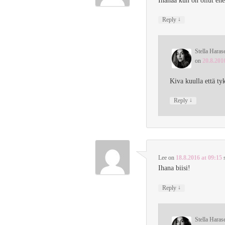
Ihanaa kun on ollut e
↓
Reply
Stella Haras
on
20.8.201
Kiva kuulla että ty
↓
Reply
Lee
on
18.8.2016 at 09:15
Ihana biisi!
↓
Reply
Stella Haras