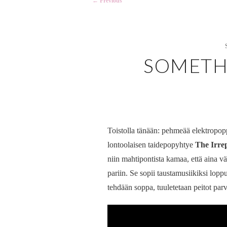
←
Previous
navigation
SOMETH
Toistolla tänään: pehmeää elektropop
lontoolaisen taidepopyhtye
The Irrep
niin mahtipontista kamaa, että aina v
pariin. Se sopii taustamusiikiksi loppu
tehdään soppa, tuuletetaan peitot par