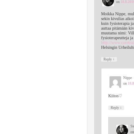
on
18.8.201
Moikka Nippe, mull
sekin kivulias aiko
kuin fysioterapia j
auttaa pitämään kivu
muutama nimi: Vill
fysioterapeutteja j
http://www.coretrai
Helsingin Urheiluh
↓
Reply
Nippe
on
18.8
Kiitos♡
↓
Reply
St
o