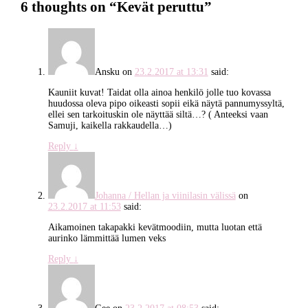
6 thoughts on “
Kevät peruttu
”
Ansku
on
23.2.2017 at 13:31
said:
Kauniit kuvat! Taidat olla ainoa henkilö jolle tuo kovassa
huudossa oleva pipo oikeasti sopii eikä näytä pannumyssyltä,
ellei sen tarkoituskin ole näyttää siltä…? ( Anteeksi vaan
Samuji, kaikella rakkaudella…)
Reply
↓
Johanna / Hellan ja viinilasin välissä
on
23.2.2017 at 11:53
said:
Aikamoinen takapakki kevätmoodiin, mutta luotan että
aurinko lämmittää lumen veks
Reply
↓