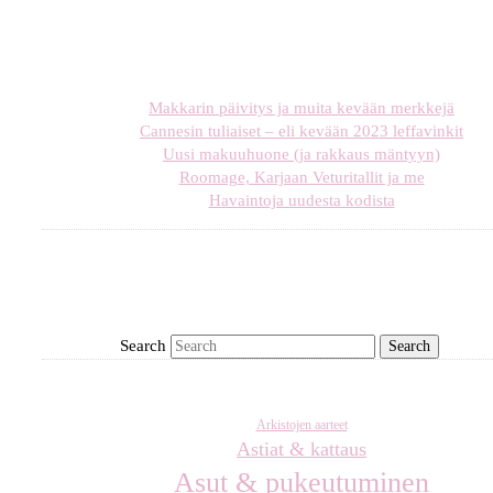
Makkarin päivitys ja muita kevään merkkejä
Cannesin tuliaiset – eli kevään 2023 leffavinkit
Uusi makuuhuone (ja rakkaus mäntyyn)
Roomage, Karjaan Veturitallit ja me
Havaintoja uudesta kodista
Search
Arkistojen aarteet
Astiat & kattaus
Asut & pukeutuminen