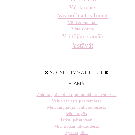
Valokuvaus
Vastuulliset valinnat
Viini & cocktail
Yhteiskunta
Yrittäjän elämää
Ystävät
✖ SUOSITUIMMAT JUTUT ✖
ELÄMÄ
Asioita, joita olen oppinut tähän mennessä
Vela vai vasta päättämässä
Muistiinpanoja vanhenemisesta
Minä myös
Jatka, jaksa vaan
Mitä tiedän rakkaudesta
Sykerajoilla