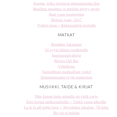
Asioita, jotka tuottavat tislaamatonta iloa
Maailma muuttuu ja meidän täytyy myös
Ihan vaan kuulumisia
Heippa vaan, 2017
Tyttöni mun ~ Rakkauskirje koiralle
MATKAT
Roadtrip Jakartaan
10 syytä lähteä roadtripille
Saaristopäiväkirja
Rivera Del Rio
Välitilassa
Vastuullisen matkailijan vinkit
Seitsemänsataa syytä matkustaa
MUSIIKKI, TAIDE & KIRJAT
Niin kauan kuin minulla on vielä varjo
Ensi kertaa taideostoksilla ~ Vinkit vasta-alkajille
La la la all night long ~ Tervetuloa takaisin, 70-luku
Iho tai ei mitään