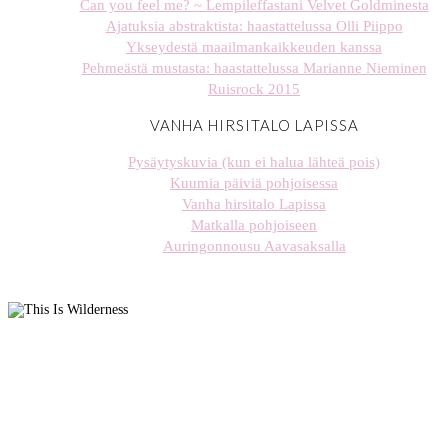
Can you feel me? ~ Lempileffastani Velvet Goldminesta
Ajatuksia abstraktista: haastattelussa Olli Piippo
Ykseydestä maailmankaikkeuden kanssa
Pehmeästä mustasta: haastattelussa Marianne Nieminen
Ruisrock 2015
VANHA HIRSITALO LAPISSA
Pysäytyskuvia (kun ei halua lähteä pois)
Kuumia päiviä pohjoisessa
Vanha hirsitalo Lapissa
Matkalla pohjoiseen
Auringonnousu Aavasaksalla
stellaharasek
stellaharasek
stellaharasek
stellaharasek
stellaharasek
stellaharasek