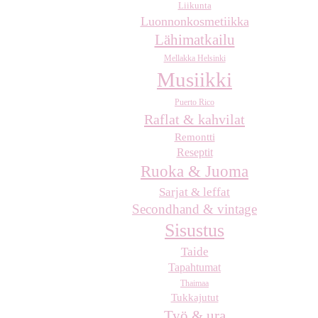
Liikunta
Luonnonkosmetiikka
Lähimatkailu
Mellakka Helsinki
Musiikki
Puerto Rico
Raflat & kahvilat
Remontti
Reseptit
Ruoka & Juoma
Sarjat & leffat
Secondhand & vintage
Sisustus
Taide
Tapahtumat
Thaimaa
Tukkajutut
Työ & ura