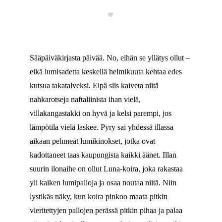
Sääpäiväkirjasta päivää. No, eihän se yllätys ollut –
eikä lumisadetta keskellä helmikuuta kehtaa edes
kutsua takatalveksi. Eipä siis kaiveta niitä
nahkarotseja naftaliinista ihan vielä,
villakangastakki on hyvä ja kelsi parempi, jos
lämpötila vielä laskee. Pyry sai yhdessä illassa
aikaan pehmeät lumikinokset, jotka ovat
kadottaneet taas kaupungista kaikki äänet. Illan
suurin ilonaihe on ollut Luna-koira, joka rakastaa
yli kaiken lumipalloja ja osaa noutaa niitä. Niin
lystikäs näky, kun koira pinkoo maata pitkin
vieritettyjen pallojen perässä pitkin pihaa ja palaa