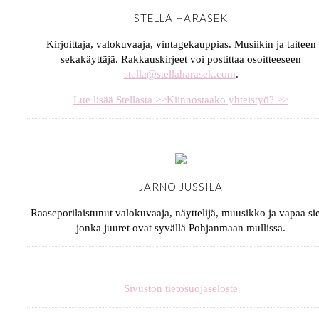
STELLA HARASEK
Kirjoittaja, valokuvaaja, vintagekauppias. Musiikin ja taiteen
sekakäyttäjä. Rakkauskirjeet voi postittaa osoitteeseen
stella@stellaharasek.com
.
Lue lisää Stellasta >>
Kiinnostaako yhteistyö? >>
JARNO JUSSILA
Raaseporilaistunut valokuvaaja, näyttelijä, muusikko ja vapaa sie
jonka juuret ovat syvällä Pohjanmaan mullissa.
Sivuston tietosuojaseloste