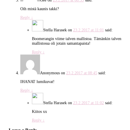
Gee
on
23.2.2017 at 08:53
said:
Oih mistä kaunis takki?
Reply
↓
Stella Harasek
on
23.2.2017 at 11:01
said:
Boomerangin viime talven mallistoa. Tämänkin talven
mallistossa oli jotain samantapaista!
Reply
↓
Anonymous
on
23.2.2017 at 08:45
said:
IHANAT lumikuvat!
Reply
↓
Stella Harasek
on
23.2.2017 at 11:02
said:
Kiitos xx
Reply
↓