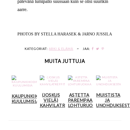
pätevänä lumipallo suussaan kuin se olisi suurikin
aarre.
PHOTOS BY STELLA HARASEK & JARNO JUSSILA
KATEGORIAT:
ARKI & ELÄMÄ
~
JAA:
MUITA JUTTUJA
(JOSKUS
ASTETTA
MUISTISTA
KAUPUNKIKODIN
VIELÄ)
PAREMPAA
JA
KUULUMISIA
KAHVILATREFFIT
LOHTURUOKAA
UNOHDUKSEST