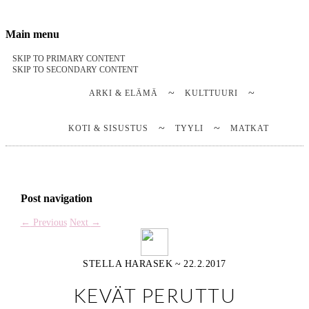
Stella Harasek & Jarno Jussila
Notes on a life
Main menu
SKIP TO PRIMARY CONTENT
SKIP TO SECONDARY CONTENT
ARKI & ELÄMÄ
KULTTUURI
KOTI & SISUSTUS
TYYLI
MATKAT
Post navigation
←
Previous
Next
→
STELLA HARASEK
~
22.2.2017
KEVÄT PERUTTU