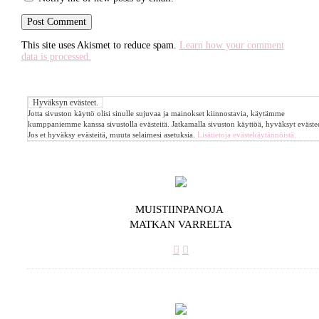
This site uses Akismet to reduce spam.
Learn how your comment
data is processed.
Jotta sivuston käyttö olisi sinulle sujuvaa ja mainokset kiinnostavia, käytämme
kumppaniemme kanssa sivustolla evästeitä. Jatkamalla sivuston käyttöä, hyväksyt evästee
Jos et hyväksy evästeitä, muuta selaimesi asetuksia.
Lisätietoja evästekäytännöistä.
MUISTIINPANOJA
MATKAN VARRELTA