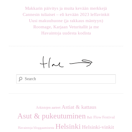
Makkarin päivitys ja muita kevään merkkejä
Cannesin tuliaiset – eli kevään 2023 leffavinkit
Uusi makuuhuone (ja rakkaus mäntyyn)
Roomage, Karjaan Veturitallit ja me
Havaintoja uudesta kodista
S
e
a
r
c
Astiat & kattaus
Arkistojen aarteet
h
Asut & pukeutuminen
Flow Festival
Bali
Helsinki
Helsinki-vinkit
Havaintoja bloggaamisesta