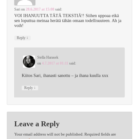
Sari
on
28.6.2017 at 15:08
said:
VOI IHANUUTTA TÄTÄ TEKSTIÄ!! Siihen uppoaa eikä
sen loputtua meinaa herätä tähän omaan todellisuuteen. Ah ja
voih!
↓
Reply
Stella Harasek
on
4.7.2017 at 01:11
said:
Kiitos Sari, ihanasti sanottu – ja ihana kuulla xxx
↓
Reply
Leave a Reply
Your email address will not be published.
Required fields are