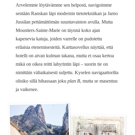
Arvelemme löytävämme sen helposti, navigoimme
sentään Ranskan läpi modernin tietotekniikan ja Jarno
Jussilan pettämättömän suuntavaiston avulla. Mutta
Moustiers-Sainte-Marie on täynnä koko ajan
kapenevia katuja, joiden varrelle on pudotettu
erilaisia etenemisesteitä. Karttasovellus näyttää, että
hotelli on aivan kulman takana, mutta ei osaa kertoa
mikä on oikea reitti labyrintin läpi – suorin tie on
nimittäin väliaikaisesti suljettu. Kyselen navigaattorilta
olisiko sillä hihassaan joku
plan B
, mutta se masentuu
ja vaikenee.