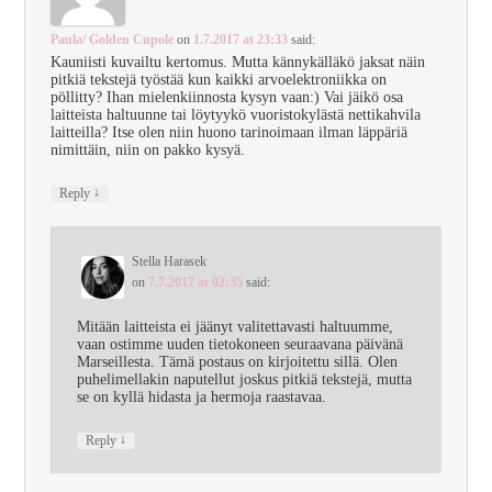
Paula/ Golden Cupole
on
1.7.2017 at 23:33
said:
Kauniisti kuvailtu kertomus. Mutta kännykälläkö jaksat näin
pitkiä tekstejä työstää kun kaikki arvoelektroniikka on
pöllitty? Ihan mielenkiinnosta kysyn vaan:) Vai jäikö osa
laitteista haltuunne tai löytyykö vuoristokylästä nettikahvila
laitteilla? Itse olen niin huono tarinoimaan ilman läppäriä
nimittäin, niin on pakko kysyä.
↓
Reply
Stella Harasek
on
7.7.2017 at 02:35
said:
Mitään laitteista ei jäänyt valitettavasti haltuumme,
vaan ostimme uuden tietokoneen seuraavana päivänä
Marseillesta. Tämä postaus on kirjoitettu sillä. Olen
puhelimellakin naputellut joskus pitkiä tekstejä, mutta
se on kyllä hidasta ja hermoja raastavaa.
↓
Reply