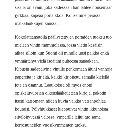
sisällä on avain, joka kädessään hän lähtee nousemaan
jyrkkää, kapeaa portaikkoa. Kolisemme perässä
matkalaukkujen kanssa.
Kokolattiamatolla päällystettyjen portaiden tuoksu tuo
mieleen vintin mummolassa, jossa vietin kesäisin
aikaa silloin kun Suomi oli minulle uusi paikka enkä
ymmärtänyt vielä isoäitini puheesta sanaakaan.
Kipusin sadepäivinä vintille penkomaan äitini vanhoja
papereita ja kirjeitä, kaikki kirjoitettu samalla kielellä
jota en osannut. Laatikoissa oli myös enoni
opiskeluvuosien oikeuslääketieteen kirjoja, pakotin
itseni katsomaan niiden kuvia vaikka vatsanpohjaa
kouraisi. Pölyhiukkaset kieppuivat vintin ikkunoista
siivilöityvässä valossa, ympärillä leijui tuo sama
kerrostuneiden vuosikymmenten tuoksu.