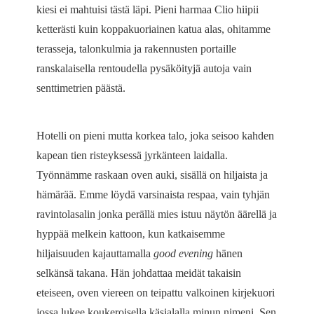
kiesi ei mahtuisi tästä läpi. Pieni harmaa Clio hiipii
ketterästi kuin koppakuoriainen katua alas, ohitamme
terasseja, talonkulmia ja rakennusten portaille
ranskalaisella rentoudella pysäköityjä autoja vain
senttimetrien päästä.
Hotelli on pieni mutta korkea talo, joka seisoo kahden
kapean tien risteyksessä jyrkänteen laidalla.
Työnnämme raskaan oven auki, sisällä on hiljaista ja
hämärää. Emme löydä varsinaista respaa, vain tyhjän
ravintolasalin jonka perällä mies istuu näytön äärellä ja
hyppää melkein kattoon, kun katkaisemme
hiljaisuuden kajauttamalla
good evening
hänen
selkänsä takana. Hän johdattaa meidät takaisin
eteiseen, oven viereen on teipattu valkoinen kirjekuori
jossa lukee koukeroisella käsialalla minun nimeni. Sen