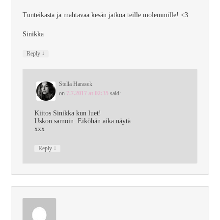
Tunteikasta ja mahtavaa kesän jatkoa teille molemmille! <3
Sinikka
↓
Reply
Stella Harasek
on
7.7.2017 at 02:35
said:
Kiitos Sinikka kun luet!
Uskon samoin. Eiköhän aika näytä.
xxx
↓
Reply