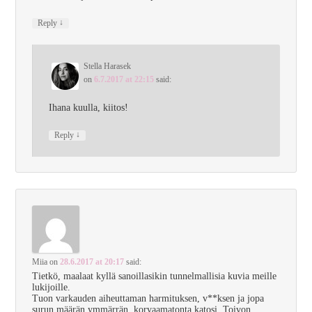
↓
Reply
Stella Harasek
on
6.7.2017 at 22:15
said:
Ihana kuulla, kiitos!
↓
Reply
Miia
on
28.6.2017 at 20:17
said:
Tietkö, maalaat kyllä sanoillasikin tunnelmallisia kuvia meille
lukijoille.
Tuon varkauden aiheuttaman harmituksen, v**ksen ja jopa
surun määrän ymmärrän, korvaamatonta katosi. Toivon