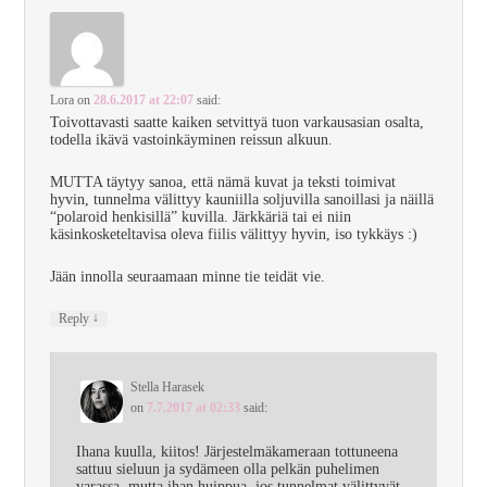
Lora
on
28.6.2017 at 22:07
said:
Toivottavasti saatte kaiken setvittyä tuon varkausasian osalta,
todella ikävä vastoinkäyminen reissun alkuun.
MUTTA täytyy sanoa, että nämä kuvat ja teksti toimivat
hyvin, tunnelma välittyy kauniilla soljuvilla sanoillasi ja näillä
“polaroid henkisillä” kuvilla. Järkkäriä tai ei niin
käsinkosketeltavisa oleva fiilis välittyy hyvin, iso tykkäys :)
Jään innolla seuraamaan minne tie teidät vie.
↓
Reply
Stella Harasek
on
7.7.2017 at 02:33
said:
Ihana kuulla, kiitos! Järjestelmäkameraan tottuneena
sattuu sieluun ja sydämeen olla pelkän puhelimen
varassa, mutta ihan huippua, jos tunnelmat välittyvät