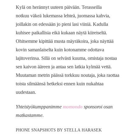
Kylä on herännyt uuteen päivään. Terasseilla
notkuu väkeä lukemassa lehteä, juomassa kahvia,
joillakin on edessään jo pieni lasi viiniä. Kadulla
kuhisee paikallisia eikä kukaan näytä kiireiseltä.
Ohitsemme kipittää musta mäyräkoira, joka näyttää
kovin samanlaiselta kuin kotonamme odottava
lajitoverinsa. Sillä on selvästi kuuma, omistaja nostaa
sen kaivon ääreen ja antaa sen latkia kylmää vettä.
Muutaman metrin päässä torkkuu noutaja, joka raottaa
toista silmäänsä hetkeksi ennen kuin nukahtaa
uudestaan.
Yhteistyökumppanimme
momondo
sponsoroi osan
matkastamme.
PHONE SNAPSHOTS BY STELLA HARASEK