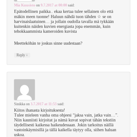
Mia Kuusisto
on
9.7.2017 at 00:00
said:
Epätodellinen paikka.. ekaa kertaa tulee sellainen olo että
mäkin meen tuonne! Haluun nähdä tuon tähden ☆ se on
harvinaislaatuinen… ja jollain oudolla tavalla mä tykkään
kuitenkin näiden kuvien energiasta jopa enemmän, kuin
tehokkaammista kameroiden kuvista
Meetteköhän te joskus sinne uudestaan?
↓
Reply
Sinikka
on
3.7.2017 at 11:53
said:
Kiitos ihanasta kirjoituksesta!
Tulee mieleen vanha oma ohjeesi “jaksa vain, jatka vain…”.
Niin kauniisti kirjoitat ja nämä kuvat sopivat tähän tekstiin
täydellisesti kaikessa haikeudessaan. Jokin tarkoitus näillä
vastoinkäymisillä ja tällä kaikella täytyy olla, siihen haluan
uskoa.