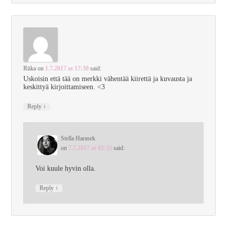
Riika
on
1.7.2017 at 17:30
said:
Uskoisin että tää on merkki vähentää kiirettä ja kuvausta ja
keskittyä kirjoittamiseen. <3
↓
Reply
Stella Harasek
on
7.7.2017 at 02:32
said:
Voi kuule hyvin olla.
↓
Reply