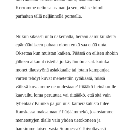
Kerromme netin salasanan ja sen, että se toimii
parhaiten tällä neljännellä portaalla.
Nukun sikeästi unta näkemättä, herään aamukuudelta
epämääräiseen pahaan oloon enkä saa enää unta.
Oksettaa kun muistan kaiken. Päässä on eilisen shokin
jälkeen alkanut risteillä jo käytännön asiat: kuinka
monet tilaustyönä asiakkaalle tai jotain kampanjaa
varten tehdyt kuvat menetettiin rytäkässä, missä
välissä kuvaamme ne uudestaan? Pitääkö heinäkuulle
kaavailtu loma peruuttaa vai riittääkö, että sitä vain
lyhentää? Kuinka paljon uusi kamerakalusto tulee
Ranskassa maksamaan? Pärjäämmekö, jos ostamme
menetettyjen tilalle vain yhden tietokoneen ja
hankimme toisen vasta Suomessa? Toivottavasti