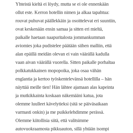
Yhteistä kieltä ei löydy, mutta se ei ole ennenkään
ollut este. Kerron hotellin nimen ja alkaa tapahtua:
rouvat puhuvat päällekkäin ja osoittelevat eri suuntiin,
ovat keskenään ensin samaa ja sitten eri mieltä,
paikalle haetaan naapuritalosta jommankumman
aviomies joka pudistelee päätään siihen malliin, että
alan epäillä meidän olevan ei vain väärällä kadulla
vaan aivan väärällä vuorella. Sitten paikalle porhaltaa
polkkatukkainen mopopoika, joka osaa vähän
englantia ja kertoo työskentelevänsä hotellilla – hän
näyttää meille tien! Hän lähtee ajamaan alas kapeinta
ja mutkikkainta koskaan näkemääni katua, jota
olemme luulleet kävelytieksi (sitä se päiväsaikaan
varmasti onkin) ja me puikkelehdimme perässä.
Olemme kiitollisia siitä, että valitsimme
autovuokraamosta pikkuauton, sillä yhtään isompi