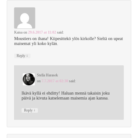
Kaisa
on
29.6.2017 at 11:02
said:
Moustiers on ihana! Kiipesittekö ylös kirkolle? Sieltä on upeat
maisemat yli koko kylän.
↓
Reply
Stella Harasek
on
7.7.2017 at 02:30
said:
Ikävä kyllä ei ehditty! Haluan mennä takaisin joku
päivä ja kivuta katselemaan maisemia ajan kanssa.
↓
Reply