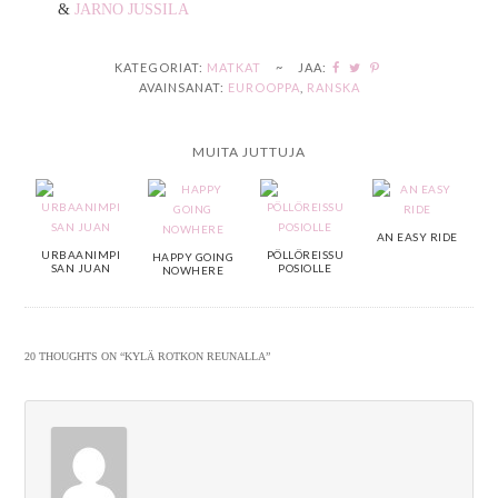
&
JARNO JUSSILA
KATEGORIAT:
MATKAT
~
JAA:
AVAINSANAT:
EUROOPPA
,
RANSKA
MUITA JUTTUJA
AN EASY RIDE
URBAANIMPI
PÖLLÖREISSU
HAPPY GOING
SAN JUAN
POSIOLLE
NOWHERE
20 THOUGHTS ON “
KYLÄ ROTKON REUNALLA
”