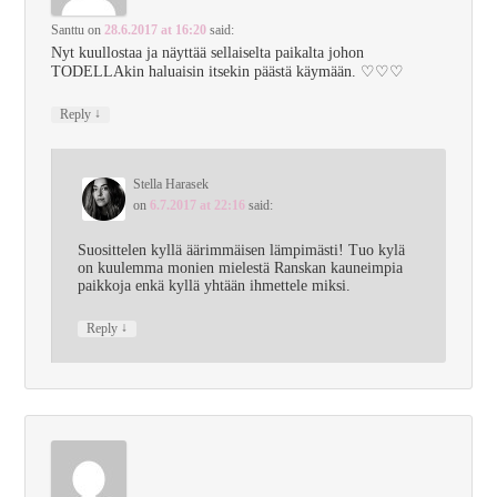
Santtu
on
28.6.2017 at 16:20
said:
Nyt kuullostaa ja näyttää sellaiselta paikalta johon
TODELLAkin haluaisin itsekin päästä käymään. ♡♡♡
↓
Reply
Stella Harasek
on
6.7.2017 at 22:16
said:
Suosittelen kyllä äärimmäisen lämpimästi! Tuo kylä
on kuulemma monien mielestä Ranskan kauneimpia
paikkoja enkä kyllä yhtään ihmettele miksi.
↓
Reply