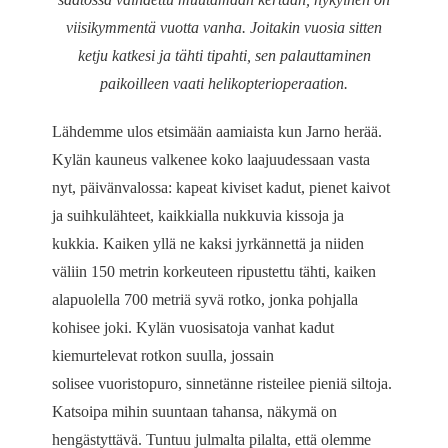
viisikymmentä vuotta vanha. Joitakin vuosia sitten
ketju katkesi ja tähti tipahti, sen palauttaminen
paikoilleen vaati helikopterioperaation.
Lähdemme ulos etsimään aamiaista kun Jarno herää.
Kylän kauneus valkenee koko laajuudessaan vasta
nyt, päivänvalossa: kapeat kiviset kadut, pienet kaivot
ja suihkulähteet, kaikkialla nukkuvia kissoja ja
kukkia. Kaiken yllä ne kaksi jyrkännettä ja niiden
väliin 150 metrin korkeuteen ripustettu tähti, kaiken
alapuolella 700 metriä syvä rotko, jonka pohjalla
kohisee joki. Kylän vuosisatoja vanhat kadut
kiemurtelevat rotkon suulla, jossain
solisee vuoristopuro, sinnetänne risteilee pieniä siltoja.
Katsoipa mihin suuntaan tahansa, näkymä on
hengästyttävä. Tuntuu julmalta pilalta, että olemme