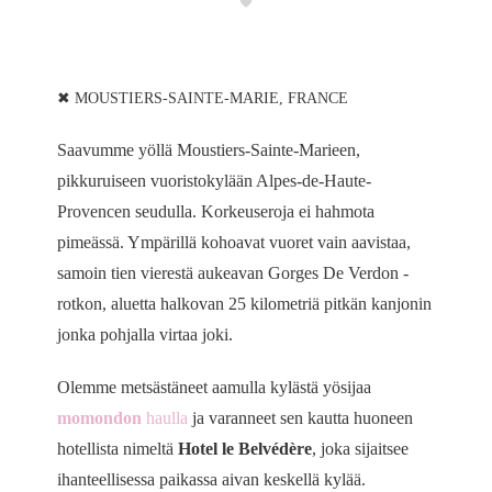
✖ MOUSTIERS-SAINTE-MARIE, FRANCE
Saavumme yöllä Moustiers-Sainte-Marieen,
pikkuruiseen vuoristokylään Alpes-de-Haute-
Provencen seudulla. Korkeuseroja ei hahmota
pimeässä. Ympärillä kohoavat vuoret vain aavistaa,
samoin tien vierestä aukeavan Gorges De Verdon -
rotkon, aluetta halkovan 25 kilometriä pitkän kanjonin
jonka pohjalla virtaa joki.
Olemme metsästäneet aamulla kylästä yösijaa
momondon
haulla
ja varanneet sen kautta huoneen
hotellista nimeltä
Hotel le Belvédère
, joka sijaitsee
ihanteellisessa paikassa aivan keskellä kylää.