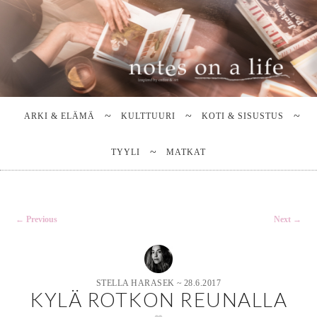
Stella Harasek & Jarno Jussila
Notes on a life
Main
SKIP
SKIP
TO
TO
menu
ARKI & ELÄMÄ
KULTTUURI
KOTI & SISUSTUS
PRIMARY
SECONDARY
CONTENT
CONTENT
TYYLI
MATKAT
Post
←
Previous
Next
→
navigation
STELLA HARASEK
~
28.6.2017
KYLÄ ROTKON REUNALLA