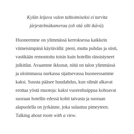
Kylän leijuva valon taltioimiseksi ei tarvita
järjestelmäkameraa (oli sitä silti ikävä).
Huoneemme on ylimmässä kerroksessa kaikkein
viimeisimpänä käytävällä: pieni, mutta puhdas ja siisti,
vastikään remontoitu toisin kuin hotellin ränsistyneet
julkitilat. Avaamme ikkunat, niitä on talon ylimmässä
ja uloimmassa nurkassa sijaitsevassa huoneessamme
kaksi. Suusta pääsee huudahdus, kun silmät alkavat
erottaa yöstä muotoja: kaksi vuorenhuippua kohoavat
suoraan hotellin edessä kohti taivasta ja suoraan
alapuolella on jyrkänne, joka sulautuu pimeyteen.
Talking about
room with a view
.