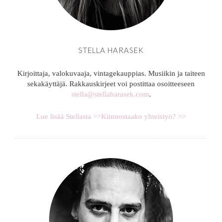
STELLA HARASEK
Kirjoittaja, valokuvaaja, vintagekauppias. Musiikin ja taiteen
sekakäyttäjä. Rakkauskirjeet voi postittaa osoitteeseen
stella@stellaharasek.com
.
Lue lisää Stellasta >>
Kiinnostaako yhteistyö? >>