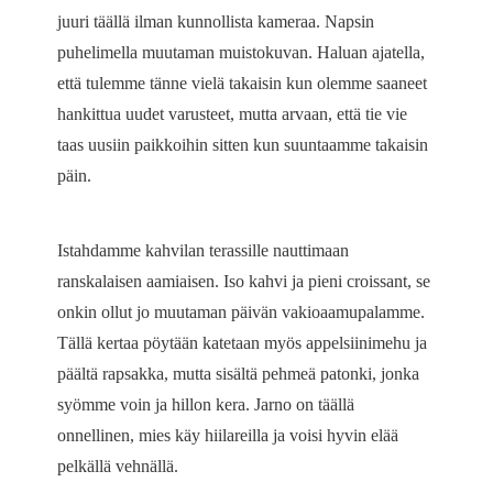
juuri täällä ilman kunnollista kameraa. Napsin
puhelimella muutaman muistokuvan. Haluan ajatella,
että tulemme tänne vielä takaisin kun olemme saaneet
hankittua uudet varusteet, mutta arvaan, että tie vie
taas uusiin paikkoihin sitten kun suuntaamme takaisin
päin.
Istahdamme kahvilan terassille nauttimaan
ranskalaisen aamiaisen. Iso kahvi ja pieni croissant, se
onkin ollut jo muutaman päivän vakioaamupalamme.
Tällä kertaa pöytään katetaan myös appelsiinimehu ja
päältä rapsakka, mutta sisältä pehmeä patonki, jonka
syömme voin ja hillon kera. Jarno on täällä
onnellinen, mies käy hiilareilla ja voisi hyvin elää
pelkällä vehnällä.