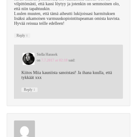
vilpittömästi, että kassi löytyy ja jotenkin on semmoinen olo,
että niin tapahtuukin.
Luulen muuten, että tämä aiheutti lukijoissasi harmituksen
lisäksi aikamoisen varmuuskopiointitupeaman omista kuvista.
Hyvää reissua teille edelleen!
↓
Reply
Stella Harasek
on
7.7.2017 at 02:18
said:
Kiitos Miia kauniista sanoistasi! Ja ihana kuulla, että
tykkäät xxx
↓
Reply