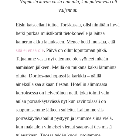
Nappasin kuvan vasta aamulla, kun päivänvalo oli
valjennut.
Etsin katseellani tuttua Tori-kassia, olisi nimittäin hyvä
hetki purkaa muistikortit tietokoneelle ja laittaa
kameran akku lataukseen. Menee hetki muistaa, että
sitä ei enää ole
. Päivä on ollut loputtoman pitkä.
Tajuamme vasta nyt ettemme ole syöneet mitään
aamiaisen jälkeen. Meillä on mukana kaksi lämmintä
olutta, Doritos-nachopussi ja karkkia – näillä
aineksilla saa aikaan fiestan. Hotellin alimmassa
kerroksessa on heiveröinen netti, joka toimii vain
aulan porraskäytävässä nyt kun ravintolasali on
saapumisemme jälkeen suljettu. Laitamme siis
porraskäytäväbailut pystyyn ja istumme siinä vielä,
kun majatalon viimeiset vieraat saapuvat ties mistä
tulevatkaan. Tuossa teidän kuori, osoitamme.