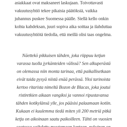
asiakkaat ovat maksaneet laskujaan. Toivottavasti
vakuutusyhtiö tekee pikaisia päätöksiä, vaikka
juhannus puskee Suomessa päälle. Siellä kello onkin
kohta kahdeksan, juuri sopiva aika soittaa ja ilahduttaa
vakuutusyhtiötä tiedolla, että meillä olisi taas ongelma.
Näettekö pikkuisen tähden, joka riippuu ketjun
varassa tuolla jyrkänteiden välissä? Sen alkuperästä
on olemassa niin monta tarinaa, että paikallisetkaan
eivät taida pysyä niistä enää perässä. Yksi tarinoista
kertoo ritarista nimeltä Bozon de Blacas, joka joutui
ristiretkien aikaan vangiksi ja vannoi ripustavansa
tähden kotikylänsä ylle, jos pääsisi palaamaan kotiin.
Kukaan ei kuulemma tiedä miten yli 200 metriä pitkä
ketju on aikoinaan saatu paikoilleen. Tähti on vuosien
saatossa vaihdettu muutamaan kertaan, nykyinen on