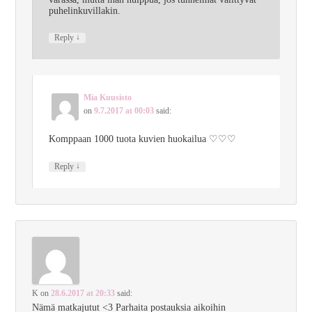
puhelinkuvillakin.
↓
Reply
Mia Kuusisto
on
9.7.2017 at 00:03
said:
Komppaan 1000 tuota kuvien huokailua ♡♡♡
↓
Reply
K
on
28.6.2017 at 20:33
said:
Nämä matkajutut <3 Parhaita postauksia aikoihin