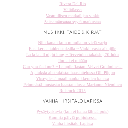
Rivera Del Rio
Välitilassa
Vastuullisen matkailijan vinkit
Seitsemänsataa syytä matkustaa
MUSIIKKI, TAIDE & KIRJAT
Niin kauan kuin minulla on vielä varjo
Ensi kertaa taideostoksilla ~ Vinkit vasta-alkajille
La la la all night long ~ Tervetuloa takaisin, 70-luku
Iho tai ei mitään
Can you feel me? ~ Lempileffastani Velvet Goldminesta
Ajatuksia abstraktista: haastattelussa Olli Piippo
Ykseydestä maailmankaikkeuden kanssa
Pehmeästä mustasta: haastattelussa Marianne Nieminen
Ruisrock 2015
VANHA HIRSITALO LAPISSA
Pysäytyskuvia (kun ei halua lähteä pois)
Kuumia päiviä pohjoisessa
Vanha hirsitalo Lapissa