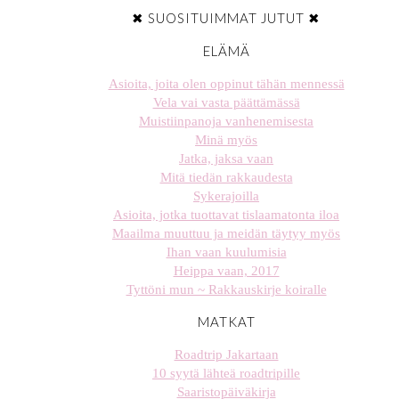
✖ SUOSITUIMMAT JUTUT ✖
ELÄMÄ
Asioita, joita olen oppinut tähän mennessä
Vela vai vasta päättämässä
Muistiinpanoja vanhenemisesta
Minä myös
Jatka, jaksa vaan
Mitä tiedän rakkaudesta
Sykerajoilla
Asioita, jotka tuottavat tislaamatonta iloa
Maailma muuttuu ja meidän täytyy myös
Ihan vaan kuulumisia
Heippa vaan, 2017
Tyttöni mun ~ Rakkauskirje koiralle
MATKAT
Roadtrip Jakartaan
10 syytä lähteä roadtripille
Saaristopäiväkirja