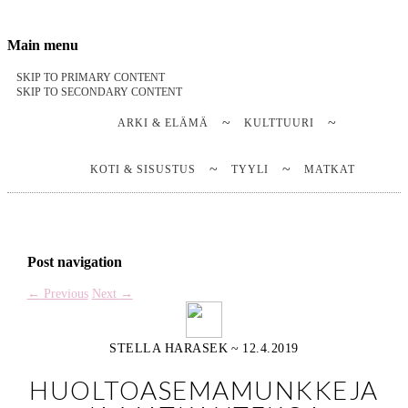
Stella Harasek & Jarno Jussila
Notes on a life
Main menu
SKIP TO PRIMARY CONTENT
SKIP TO SECONDARY CONTENT
ARKI & ELÄMÄ
KULTTUURI
KOTI & SISUSTUS
TYYLI
MATKAT
Post navigation
←
Previous
Next
→
STELLA HARASEK
~
12.4.2019
HUOLTOASEMAMUNKKEJA