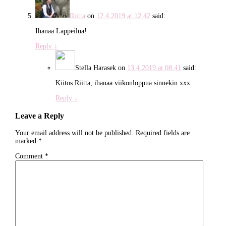
Riitta
on
12.4.2019 at 12:42
said:
Ihanaa Lappeilua!
Reply
↓
Stella Harasek
on
13.4.2019 at 08:41
said:
Kiitos Riitta, ihanaa viikonloppua sinnekin xxx
Reply
↓
Leave a Reply
Your email address will not be published.
Required fields are
marked
*
Comment
*