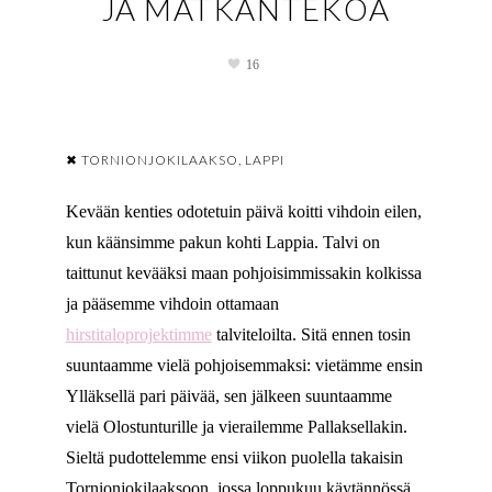
JA MATKANTEKOA
16
✖ TORNIONJOKILAAKSO, LAPPI
Kevään kenties odotetuin päivä koitti vihdoin eilen,
kun käänsimme pakun kohti Lappia. Talvi on
taittunut kevääksi maan pohjoisimmissakin kolkissa
ja pääsemme vihdoin ottamaan
hirstitaloprojektimme
talviteloilta. Sitä ennen tosin
suuntaamme vielä pohjoisemmaksi: vietämme ensin
Ylläksellä pari päivää, sen jälkeen suuntaamme
vielä Olostunturille ja vierailemme Pallaksellakin.
Sieltä pudottelemme ensi viikon puolella takaisin
Tornionjokilaaksoon, jossa loppukuu käytännössä