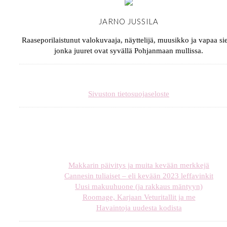
JARNO JUSSILA
Raaseporilaistunut valokuvaaja, näyttelijä, muusikko ja vapaa sie
jonka juuret ovat syvällä Pohjanmaan mullissa.
Sivuston tietosuojaseloste
Makkarin päivitys ja muita kevään merkkejä
Cannesin tuliaiset – eli kevään 2023 leffavinkit
Uusi makuuhuone (ja rakkaus mäntyyn)
Roomage, Karjaan Veturitallit ja me
Havaintoja uudesta kodista