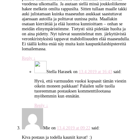
vuodessa ulkomailla. Ja asutaan siellä missä joukkoliikenne
hakee melkein omilta rappusilta. Sitten tullaan maalle takki
auki julistamaan kuinka maaseudun asukkaat saastuttavat
ajaessaan autoilla ja polttavat uunissa puita. Maallakin
osataan kierrättää ja elää luontoa kunnioittaen – onhan se
meidän elinympäristömme. Tietysti siitä pidetään huolta ja
on aina pidetty. Nyt tulevat suunnitelmat mm. järkyttävistä
veronkiristyksistä tappavat mahdollisuuden elää maaseudulla.
Ei täällä kohta enää näy muita kuin kaupunkilaishipstereitä
lomailemassa.
Reply
↓
Stella Harasek
on
13.4.2019 at 16:43
said:
Hyvä, että varmuuden vuoksi kopsasit tämän viestin
oikein moneen paikkaan! Palailen sulle tuolla
tuoreemman postauksen kommenttilootassa
myöhemmin kun ennätän.
Reply
↓
Mie
on
13.4.2019 at 09:22
said:
Kiva postaus ja todella kauniit kuvat! :)