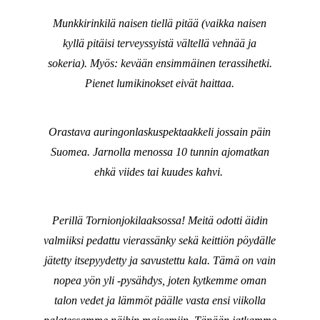
Munkkirinkilä naisen tiellä pitää (vaikka naisen
kyllä pitäisi terveyssyistä vältellä vehnää ja
sokeria). Myös: kevään ensimmäinen terassihetki.
Pienet lumikinokset eivät haittaa.
Orastava auringonlaskuspektaakkeli jossain päin
Suomea. Jarnolla menossa 10 tunnin ajomatkan
ehkä viides tai kuudes kahvi.
Perillä Tornionjokilaaksossa! Meitä odotti äidin
valmiiksi pedattu vierassänky sekä keittiön pöydälle
jätetty itsepyydetty ja savustettu kala. Tämä on vain
nopea yön yli -pysähdys, joten kytkemme oman
talon vedet ja lämmöt päälle vasta ensi viikolla