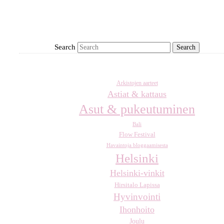
Search
Arkistojen aarteet
Astiat & kattaus
Asut & pukeutuminen
Bali
Flow Festival
Havaintoja bloggaamisesta
Helsinki
Helsinki-vinkit
Hirsitalo Lapissa
Hyvinvointi
Ihonhoito
Joulu