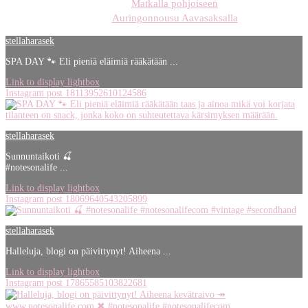
Matkalla pohjoiseen
Auringonnousu Aavasaksalla
stellaharasek
SPA DAY 🐾 Eli pieniä eläimiä rääkätään ...
Link to display lightbox
Instagram post 18113952610124586
stellaharasek
Sunnuntaikoti 🍒
#notesonalife ...
Link to display lightbox
Instagram post 18069640543205899
stellaharasek
Halleluja, blogi on päivittynyt! Aiheena ...
Link to display lightbox
Instagram post 17865585103822681