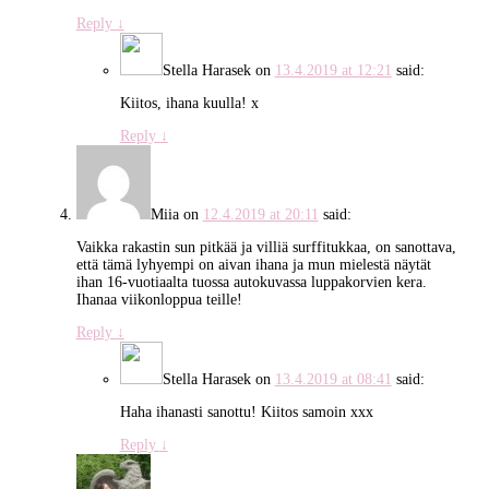
Reply
↓
Stella Harasek
on
13.4.2019 at 12:21
said:
Kiitos, ihana kuulla! x
Reply
↓
Miia
on
12.4.2019 at 20:11
said:
Vaikka rakastin sun pitkää ja villiä surffitukkaa, on sanottava,
että tämä lyhyempi on aivan ihana ja mun mielestä näytät
ihan 16-vuotiaalta tuossa autokuvassa luppakorvien kera.
Ihanaa viikonloppua teille!
Reply
↓
Stella Harasek
on
13.4.2019 at 08:41
said:
Haha ihanasti sanottu! Kiitos samoin xxx
Reply
↓