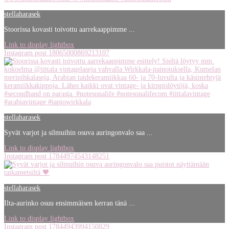
stellaharasek
Stoorissa kovasti toivottu aarrekaappimme ...
Link to display lightbox
Instagram post 18065000869213107
stellaharasek
Syvät varjot ja silmuihin osuva auringonvalo saa ...
Link to display lightbox
Instagram post 17844974543148251
stellaharasek
Ilta-aurinko osuu ensimmäisen kerran tänä ...
Link to display lightbox
Instagram post 17844943994150829