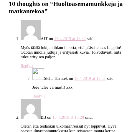
10 thoughts on “
Huoltoasemamunkkeja ja
matkantekoa
”
AJT
on
13.4.2019 at 18:32
said:
Myös täällä lukija hihkuu innosta, että pääsette taas Lappiin!
Odotan innolla juttuja ja erityisesti kuvia. Toivottavasti niitä
tulee erityisen paljon.
Reply
↓
Stella Harasek
on
18.4.2019 at 12:21
said:
Jeee tulee varmasti! xxx
Reply
↓
BB
on
13.4.2019 at 13:28
said:
Oletan että teidänkin ulkomaanreissut nyt loppuvat. Hyvä
paasata ilmastonmuutoksesta kun reissataan monta kertaa