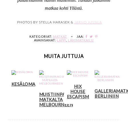
palatessamme näihin maisemiin. Tänään jatkamme
matkaa kohti Yllästä.
PHOTOS BY STELLA HARASEK &
JARNO JUSSILA
KATEGORIAT:
MATKAT
~
JAA:
AVAINSANAT:
LAPPI
,
LÄHIMATKAILU
MUITA JUTTUJA
KESÄLOMA
HIX
GALLERIAMAT
HOUSE
MUISTIINPANOJA
BERLIINIIN
ESCAPISM
MATKALTA
MELBOURNEEN