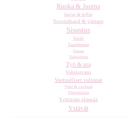
Ruoka & Juoma
Sarjat & leffat
Secondhand & vintage
Sisustus
Taide
Tapahtumat
Thaimaa
Tukkajutut
Työ & ura
Valokuvaus
Vastuulliset valinnat
Viini & cocktail
Yhteiskunta
Yrittäjän elämää
Ystävät