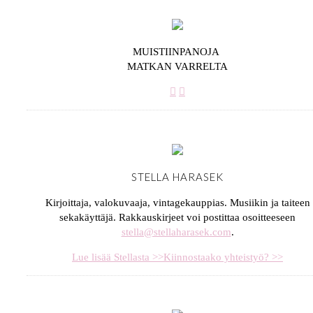
MUISTIINPANOJA
MATKAN VARRELTA
STELLA HARASEK
Kirjoittaja, valokuvaaja, vintagekauppias. Musiikin ja taiteen
sekakäyttäjä. Rakkauskirjeet voi postittaa osoitteeseen
stella@stellaharasek.com
.
Lue lisää Stellasta >>
Kiinnostaako yhteistyö? >>