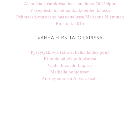
Ajatuksia abstraktista: haastattelussa Olli Piippo
Ykseydestä maailmankaikkeuden kanssa
Pehmeästä mustasta: haastattelussa Marianne Nieminen
Ruisrock 2015
VANHA HIRSITALO LAPISSA
Pysäytyskuvia (kun ei halua lähteä pois)
Kuumia päiviä pohjoisessa
Vanha hirsitalo Lapissa
Matkalla pohjoiseen
Auringonnousu Aavasaksalla
stellaharasek
stellaharasek