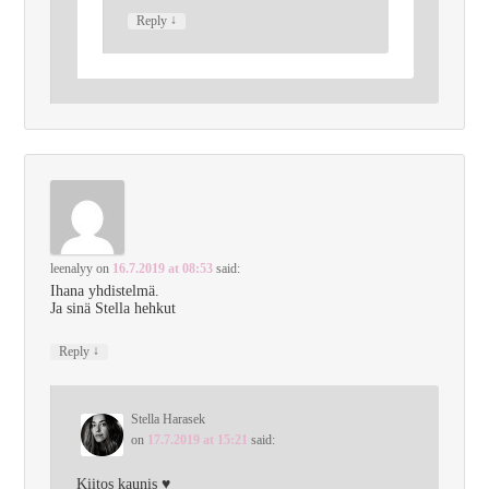
↓
Reply
leenalyy
on
16.7.2019 at 08:53
said:
Ihana yhdistelmä.
Ja sinä Stella hehkut
↓
Reply
Stella Harasek
on
17.7.2019 at 15:21
said:
Kiitos kaunis ♥