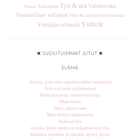
Työ & ura
Valokuvaus
Tukkajutut
Thaimaa
Vastuulliset valinnat
Viini & cocktail
Yhteiskunta
Ystävät
Yrittäjän elämää
✖ SUOSITUIMMAT JUTUT ✖
ELÄMÄ
Asioita, joita olen oppinut tähän mennessä
Vela vai vasta päättämässä
Muistiinpanoja vanhenemisesta
Minä myös
Jatka, jaksa vaan
Mitä tiedän rakkaudesta
Sykerajoilla
Asioita, jotka tuottavat tislaamatonta iloa
Maailma muuttuu ja meidän täytyy myös