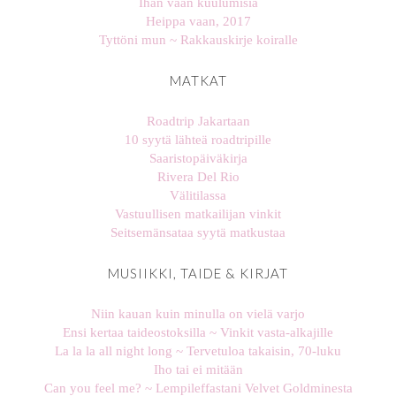
Ihan vaan kuulumisia
Heippa vaan, 2017
Tyttöni mun ~ Rakkauskirje koiralle
MATKAT
Roadtrip Jakartaan
10 syytä lähteä roadtripille
Saaristopäiväkirja
Rivera Del Rio
Välitilassa
Vastuullisen matkailijan vinkit
Seitsemänsataa syytä matkustaa
MUSIIKKI, TAIDE & KIRJAT
Niin kauan kuin minulla on vielä varjo
Ensi kertaa taideostoksilla ~ Vinkit vasta-alkajille
La la la all night long ~ Tervetuloa takaisin, 70-luku
Iho tai ei mitään
Can you feel me? ~ Lempileffastani Velvet Goldminesta