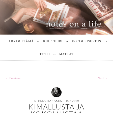
Stella Harasek & Jarno Jussila
Notes on a life
Main
SKIP
SKIP
TO
TO
menu
ARKI & ELÄMÄ
KULTTUURI
KOTI & SISUSTUS
PRIMARY
SECONDARY
CONTENT
CONTENT
TYYLI
MATKAT
Post
←
Previous
Next
→
navigation
STELLA HARASEK
~
15.7.2019
KIMALLUSTA JA