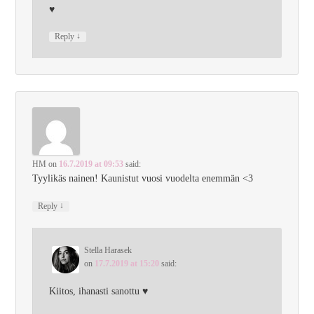
♥
↓
Reply
HM
on
16.7.2019 at 09:53
said:
Tyylikäs nainen! Kaunistut vuosi vuodelta enemmän <3
↓
Reply
Stella Harasek
on
17.7.2019 at 15:20
said:
Kiitos, ihanasti sanottu ♥