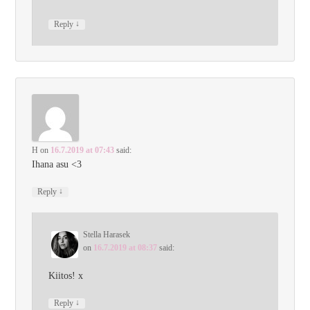
↓
Reply
H
on
16.7.2019 at 07:43
said:
Ihana asu <3
↓
Reply
Stella Harasek
on
16.7.2019 at 08:37
said:
Kiitos! x
↓
Reply