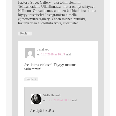
Factory Street Gallery, joka toimi aiemmin
Tehtaankadulla Ullanlinnassa, mutta on nyt siirtynyt
Kallioon. On vaihtamassa nimensä lähiaikoina, mutta
löytyy toistaiseksi Instagramista nimellä
@factorystreetgallery. Yhden miehen putiikki,
takuuvarmaa huolellista työtä, suosittelen.
↓
Reply
Jenni koo
on
18.7.2019 at 16:39
said:
Jee, kiitos vinkistä! Täytyy tutustua
tarkemmin!
↓
Reply
Stella Harasek
on
19.7.2019 at 08:01
said:
Jee eipä kestä! x