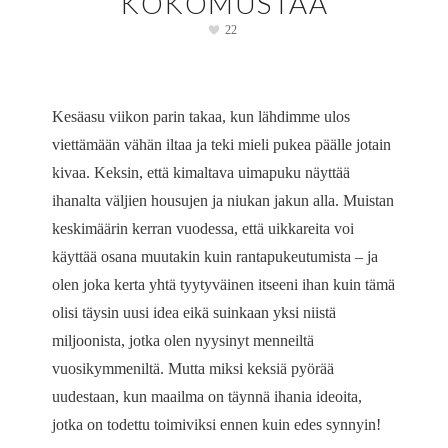
KOKOMUSTAA
22
Kesäasu viikon parin takaa, kun lähdimme ulos
viettämään vähän iltaa ja teki mieli pukea päälle jotain
kivaa. Keksin, että kimaltava uimapuku näyttää
ihanalta väljien housujen ja niukan jakun alla. Muistan
keskimäärin kerran vuodessa, että uikkareita voi
käyttää osana muutakin kuin rantapukeutumista – ja
olen joka kerta yhtä tyytyväinen itseeni ihan kuin tämä
olisi täysin uusi idea eikä suinkaan yksi niistä
miljoonista, jotka olen nyysinyt menneiltä
vuosikymmeniltä. Mutta miksi keksiä pyörää
uudestaan, kun maailma on täynnä ihania ideoita,
jotka on todettu toimiviksi ennen kuin edes synnyin!