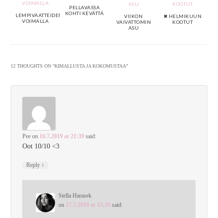
PELLAVASSA
KOHTI KEVÄTTÄ
LEMPIVAATTEIDEN
VIIKON
✖ HELMIKUUN
VOIMALLA
VAIVATTOMIN
KOOTUT
ASU
12 THOUGHTS ON “
KIMALLUSTA JA KOKOMUSTAA
”
Pee
on
16.7.2019 at 21:39
said:
Oot 10/10 <3
↓
Reply
Stella Harasek
on
17.7.2019 at 15:20
said: