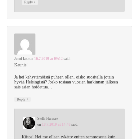
↓
Reply
Jenni koo
on
16.7.2019 at 09:12
said:
Kaunis!
Ja hei kehystämöistä puheen ollen, oisko suositella jotain
hyvää Helsingistä? Josko tosiaan vuosien harkinnan jälkeen
sais asian hoidettua…
↓
Reply
Stella Harasek
on
18.7.2019 at 14:48
said:
Kiitos! Hei me ollaan tykätty eniten semmosesta kuin