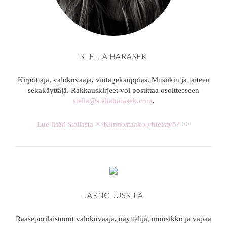
STELLA HARASEK
Kirjoittaja, valokuvaaja, vintagekauppias. Musiikin ja taiteen
sekakäyttäjä. Rakkauskirjeet voi postittaa osoitteeseen
stella@stellaharasek.com
.
Lue lisää Stellasta >>
Kiinnostaako yhteistyö? >>
JARNO JUSSILA
Raaseporilaistunut valokuvaaja, näyttelijä, muusikko ja vapaa