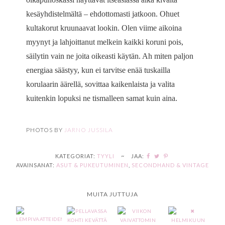
kesäyhdistelmältä – ehdottomasti jatkoon. Ohuet
kultakorut kruunaavat lookin. Olen viime aikoina
myynyt ja lahjoittanut melkein kaikki koruni pois,
säilytin vain ne joita oikeasti käytän. Ah miten paljon
energiaa säästyy, kun ei tarvitse enää tuskailla
korulaarin äärellä, sovittaa kaikenlaista ja valita
kuitenkin lopuksi ne tismalleen samat kuin aina.
PHOTOS BY
JARNO JUSSILA
KATEGORIAT:
TYYLI
~
JAA:
AVAINSANAT:
ASUT & PUKEUTUMINEN
,
SECONDHAND & VINTAGE
MUITA JUTTUJA