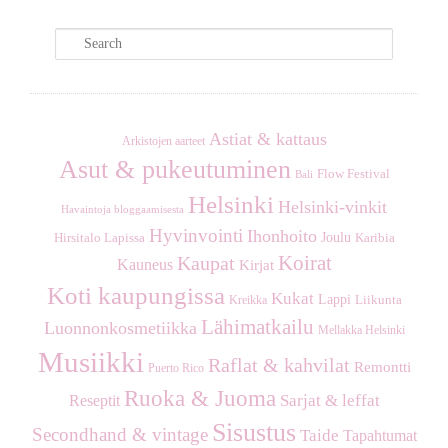
S
e
a
r
c
Astiat & kattaus
Arkistojen aarteet
h
Asut & pukeutuminen
Flow Festival
Bali
Helsinki
Helsinki-vinkit
Havaintoja bloggaamisesta
Hyvinvointi
Ihonhoito
Joulu
Hirsitalo Lapissa
Karibia
Koirat
Kaupat
Kauneus
Kirjat
Koti kaupungissa
Kukat
Lappi
Kreikka
Liikunta
Lähimatkailu
Luonnonkosmetiikka
Mellakka Helsinki
Musiikki
Raflat & kahvilat
Remontti
Puerto Rico
Ruoka & Juoma
Sarjat & leffat
Reseptit
Sisustus
Secondhand & vintage
Taide
Tapahtumat