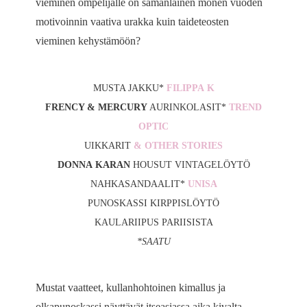
vieminen ompelijalle on samanlainen monen vuoden
motivoinnin vaativa urakka kuin taideteosten
vieminen kehystämöön?
MUSTA JAKKU*
FILIPPA K
FRENCY & MERCURY
AURINKOLASIT*
TREND
OPTIC
UIKKARIT
& OTHER STORIES
DONNA KARAN
HOUSUT VINTAGELÖYTÖ
NAHKASANDAALIT*
UNISA
PUNOSKASSI KIRPPISLÖYTÖ
KAULARIIPUS PARIISISTA
*SAATU
Mustat vaatteet, kullanhohtoinen kimallus ja
olkapunoskassi näyttävät itseasiassa aika kivalta