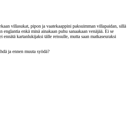
ekaan villasukat, pipon ja vaatekaappini paksuimman villapaidan, sillä
aan englantia enkä minä ainakaan puhu sanaakaan venäjää. Ei se
i ennätä kartanlukijaksi tälle reissulle, mutta saan matkaseuraksi
nähdä ja ennen muuta syödä?