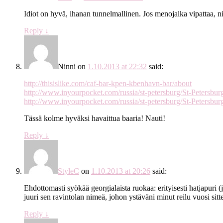
Idiot on hyvä, ihanan tunnelmallinen. Jos menojalka vipattaa, n
Reply
↓
Ninni
on
1.10.2013 at 22:32
said:
http://thisislike.com/caf-bar-kpen-kbenhavn-bar/about
http://www.inyourpocket.com/russia/st-petersburg/St-Petersbu
http://www.inyourpocket.com/russia/st-petersburg/St-Petersbu
Tässä kolme hyväksi havaittua baaria! Nauti!
Reply
↓
StyleC
on
1.10.2013 at 20:26
said:
Ehdottomasti syökää georgialaista ruokaa: erityisesti hatjapuri (
juuri sen ravintolan nimeä, johon ystäväni minut reilu vuosi sit
Reply
↓