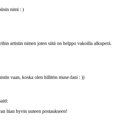
isin nimi : )
eihin artistin nimen joten siitä on helppo vakoilla alkuperä.
stin vaan, koska olen hillitön muse-fani : ))
said:
van liian hyvin uuteen postaukseen!