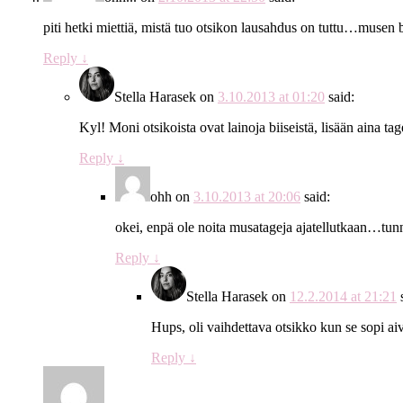
piti hetki miettiä, mistä tuo otsikon lausahdus on tuttu…musen bi
Reply
↓
Stella Harasek
on
3.10.2013 at 01:20
said:
Kyl! Moni otsikoista ovat lainoja biiseistä, lisään aina tag
Reply
↓
ohh
on
3.10.2013 at 20:06
said:
okei, enpä ole noita musatageja ajatellutkaan…tunni
Reply
↓
Stella Harasek
on
12.2.2014 at 21:21
Hups, oli vaihdettava otsikko kun se sopi ai
Reply
↓