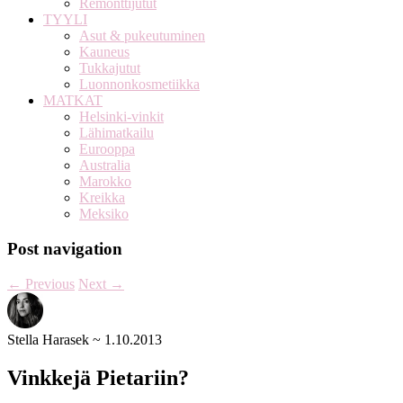
Remonttijutut
TYYLI
Asut & pukeutuminen
Kauneus
Tukkajutut
Luonnonkosmetiikka
MATKAT
Helsinki-vinkit
Lähimatkailu
Eurooppa
Australia
Marokko
Kreikka
Meksiko
Post navigation
←
Previous
Next
→
Stella Harasek
~
1.10.2013
Vinkkejä Pietariin?