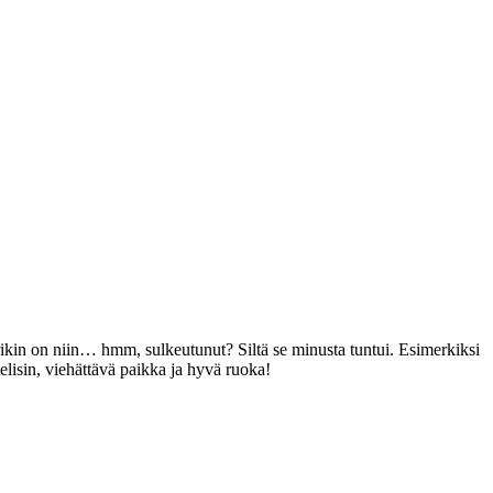
uurikin on niin… hmm, sulkeutunut? Siltä se minusta tuntui. Esimerkiksi
elisin, viehättävä paikka ja hyvä ruoka!