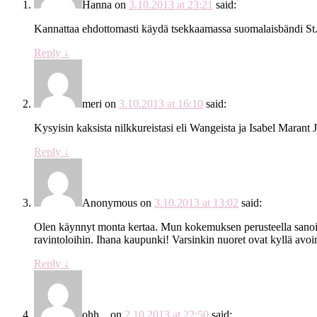
Hanna
on
3.10.2013 at 23:21
said:
Kannattaa ehdottomasti käydä tsekkaamassa suomalaisbändi St.Ra
Reply
↓
meri
on
3.10.2013 at 16:10
said:
Kysyisin kaksista nilkkureistasi eli Wangeista ja Isabel Maran
Reply
↓
Anonymous
on
3.10.2013 at 13:02
said:
Olen käynnyt monta kertaa. Mun kokemuksen perusteella sanoisin
ravintoloihin. Ihana kaupunki! Varsinkin nuoret ovat kyllä avoim
Reply
↓
ohh...
on
2.10.2013 at 22:50
said: