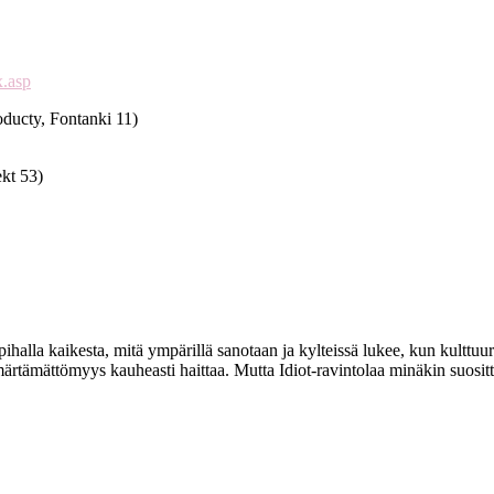
x.asp
roducty, Fontanki 11)
ekt 53)
n pihalla kaikesta, mitä ympärillä sanotaan ja kylteissä lukee, kun kultt
mmärtämättömyys kauheasti haittaa. Mutta Idiot-ravintolaa minäkin suositt