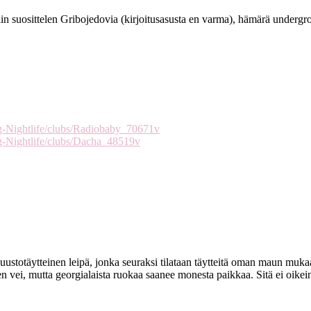
iin suosittelen Gribojedovia (kirjoitusasusta en varma), hämärä undergr
rg-Nightlife/clubs/Radiobaby_70671v
rg-Nightlife/clubs/Dacha_48519v
juustotäytteinen leipä, jonka seuraksi tilataan täytteitä oman maun mukaa
ten vei, mutta georgialaista ruokaa saanee monesta paikkaa. Sitä ei oikei