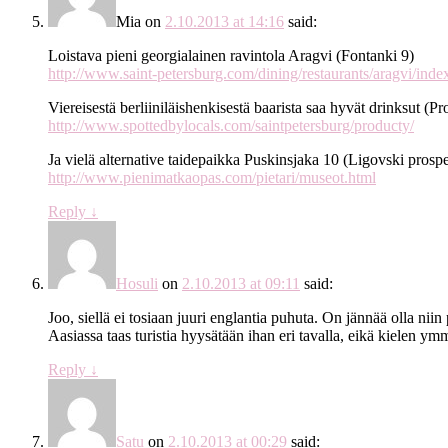
Mia
on
2.10.2013 at 14:16
said:
Loistava pieni georgialainen ravintola Aragvi (Fontanki 9)
http://www.saint-petersburg.com/dining/restaurants/aragvi/inde
Viereisestä berliiniläishenkisestä baarista saa hyvät drinksut (P
http://www.spottedbylocals.com/saintpetersburg/producty/
Ja vielä alternative taidepaikka Puskinsjaka 10 (Ligovski prosp
http://www.pienimatkaopas.com/pietari/museot.html
Reply
↓
Hosuli
on
2.10.2013 at 09:11
said:
Joo, siellä ei tosiaan juuri englantia puhuta. On jännää olla nii
Aasiassa taas turistia hyysätään ihan eri tavalla, eikä kielen y
Reply
↓
Satu
on
2.10.2013 at 00:29
said: