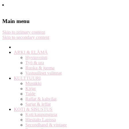
Stella Harasek & Jarno Jussila
Notes on a life
Main menu
Skip to primary content
Skip to secondary content
ARKI & ELÄMÄ
Hyvinvointi
Työ & ura
Ruoka & juoma
Vastuulliset valinnat
KULTTUURI
Musiikki
Kirjat
Taide
Raflat & kahvilat
Sarjat & leffat
KOTI & SISUSTUS
Koti kaupungissa
Hirsitalo Lapissa
Secondhand & vintage