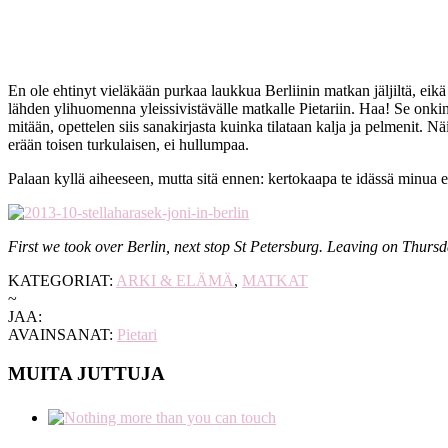
En ole ehtinyt vieläkään purkaa laukkua Berliinin matkan jäljiltä, eik
lähden ylihuomenna yleissivistävälle matkalle Pietariin. Haa! Se onk
mitään, opettelen siis sanakirjasta kuinka tilataan kalja ja pelmenit. 
erään toisen turkulaisen, ei hullumpaa.
Palaan kyllä aiheeseen, mutta sitä ennen: kertokaapa te idässä minua
First we took over Berlin, next stop St Petersburg. Leaving on Thurs
KATEGORIAT:
ARKI & ELÄMÄ
,
MATKAT
~
JAA:
AVAINSANAT:
Pietari
MUITA JUTTUJA