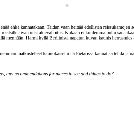
ä enää ehkä kannatakaan. Taidan vaan heittää edellisten reissukamojen s
in meitsille aivan uusi aluevalloitus. Kukaan ei kuulemma puhu sanaak
Näillä mennään. Harmi kyllä Berliinistä napatun kuvan kaunis herrasmies e
 enemmän matkustelleet kaunokaiset mitä Pietarissa kannattaa tehdä ja 
day, any recommendations for places to see and things to do?