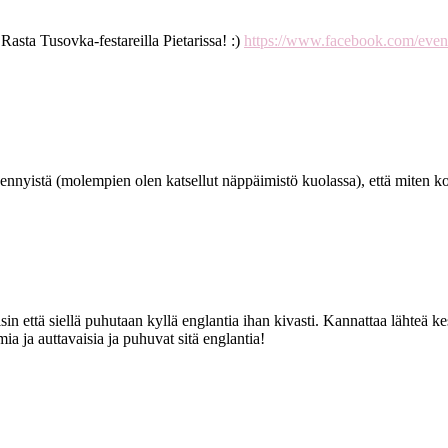
sta Tusovka-festareilla Pietarissa! :)
https://www.facebook.com/even
t Jennyistä (molempien olen katsellut näppäimistö kuolassa), että miten
 että siellä puhutaan kyllä englantia ihan kivasti. Kannattaa lähteä ke
ia ja auttavaisia ja puhuvat sitä englantia!