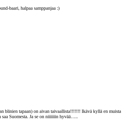
ound-baari, halpaa samppanjaa :)
n blinien tapaan) on aivan taivaallista!!!!!!! Ikävä kyllä en muista
n saa Suomesta. Ja se on niiiiiiin hyvää…..