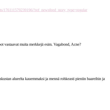
ts/176111579239196/?ref_newsfeed_story_type=regular
 koot vastaavat muita merkkejä esim. Vagabond, Acne?
skustan alueelta kauemmaksi ja mennä rohkeasti pieniin baareihin ja