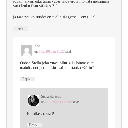
jonkin aikaa, eikä tämä vuosi taida erota monista aiemmista.
vai olenko ihan väärässä? :)
ja taas noi koiruudet on tuolla sängyssä..! omg..! :)
↓
Reply
Koo
on
8.12.2015 at 11:28
said:
Onhan Stella joka vuosi ollut sukuloimassa tai
majoittanut perhettään, vai muistanko väärin?
↓
Reply
Stella Harasek
on
8.12.2015 at 12:09
said:
Et, oikeaan osui!
↓
Reply