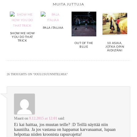
MUITA JUTTUJA
PALA ITALIAA
SHOW ME HOW
YOU DO THAT
TRICK
OUT OF THE
10 ASIAA,
BLUE
JOTKA OPIN
ÄIDILTÄNI
26 THOUGHTS ON “
JOULUSUUNNITELMIA
”
Maarit
on
9.12.2015 at 12:01
said:
Ei kai haittaa, jos muutan teille? :D Teillä näyttää niin
kauniilta. Ja jos vastassa on happamat karvanaamat, lupaan
helpottaa niiden kroonista rapsuvajetta!