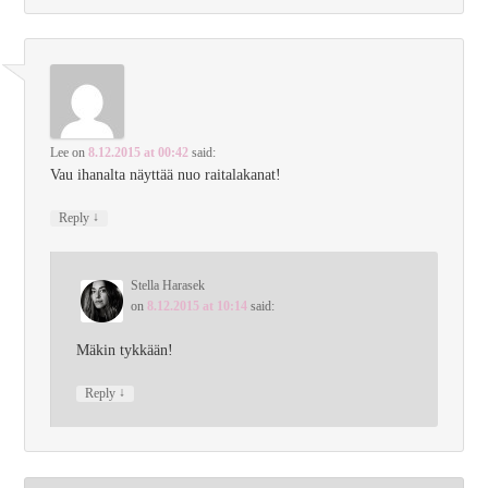
Lee
on
8.12.2015 at 00:42
said:
Vau ihanalta näyttää nuo raitalakanat!
↓
Reply
Stella Harasek
on
8.12.2015 at 10:14
said:
Mäkin tykkään!
↓
Reply