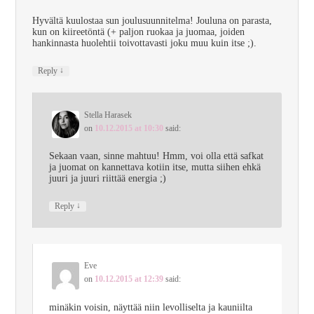
Hyvältä kuulostaa sun joulusuunnitelma! Jouluna on parasta,
kun on kiireetöntä (+ paljon ruokaa ja juomaa, joiden
hankinnasta huolehtii toivottavasti joku muu kuin itse ;).
↓
Reply
Stella Harasek
on
10.12.2015 at 10:30
said:
Sekaan vaan, sinne mahtuu! Hmm, voi olla että safkat
ja juomat on kannettava kotiin itse, mutta siihen ehkä
juuri ja juuri riittää energia ;)
↓
Reply
Eve
on
10.12.2015 at 12:39
said:
minäkin voisin, näyttää niin levolliselta ja kauniilta