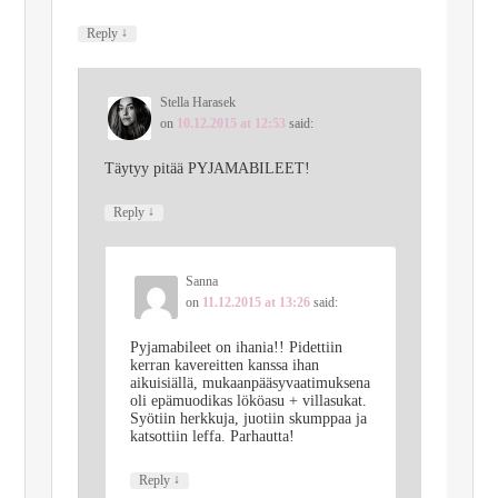
↓
Reply
Stella Harasek
on
10.12.2015 at 12:53
said:
Täytyy pitää PYJAMABILEET!
↓
Reply
Sanna
on
11.12.2015 at 13:26
said:
Pyjamabileet on ihania!! Pidettiin
kerran kavereitten kanssa ihan
aikuisiällä, mukaanpääsyvaatimuksena
oli epämuodikas lököasu + villasukat.
Syötiin herkkuja, juotiin skumppaa ja
katsottiin leffa. Parhautta!
↓
Reply