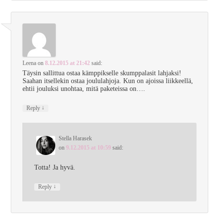
Leena
on
8.12.2015 at 21:42
said:
Täysin sallittua ostaa kämppikselle skumppalasit lahjaksi!
Saahan itsellekin ostaa joululahjoja. Kun on ajoissa liikkeellä,
ehtii jouluksi unohtaa, mitä paketeissa on….
↓
Reply
Stella Harasek
on
9.12.2015 at 10:59
said:
Totta! Ja hyvä.
↓
Reply