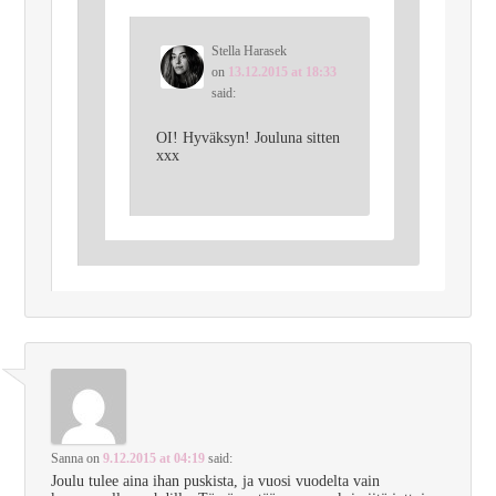
Stella Harasek
on
13.12.2015 at 18:33
said:
OI! Hyväksyn! Jouluna sitten
xxx
Sanna
on
9.12.2015 at 04:19
said:
Joulu tulee aina ihan puskista, ja vuosi vuodelta vain