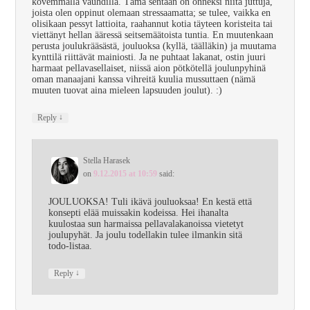
kovemmalla vauhdilla. Tämä sentään on onneksi niitä juttuja,
joista olen oppinut olemaan stressaamatta; se tulee, vaikka en
olisikaan pessyt lattioita, raahannut kotia täyteen koristeita tai
viettänyt hellan ääressä seitsemäätoista tuntia. En muutenkaan
perusta joulukrääsästä, jouluoksa (kyllä, täälläkin) ja muutama
kynttilä riittävät mainiosti. Ja ne puhtaat lakanat, ostin juuri
harmaat pellavasellaiset, niissä aion pötkötellä joulunpyhinä
oman manaajani kanssa vihreitä kuulia mussuttaen (nämä
muuten tuovat aina mieleen lapsuuden joulut). :)
↓
Reply
Stella Harasek
on
9.12.2015 at 10:59
said:
JOULUOKSA! Tuli ikävä jouluoksaa! En kestä että
konsepti elää muissakin kodeissa. Hei ihanalta
kuulostaa sun harmaissa pellavalakanoissa vietetyt
joulupyhät. Ja joulu todellakin tulee ilmankin sitä
todo-listaa.
↓
Reply