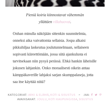
Pieniä koiria kiinnostavat vähemmän
yllättäen
villahuovat
.
Onhan minulla näköjään sittenkin suunnitelmia,
onneksi aika vaivattomia sellaisia. Jospa alkaisi
pikkuhiljaa laskeutua joulutunnelmaan, sellaiseen
sopivasti kiireettömään, jossa siitä ajankulusta ei
tarvitsekaan niin pysyä perässä. Ehkä hankin läheisille
jokusen lahjankin. Onko moraalisesti oikein antaa
kämppäkaverille lahjaksi sarjan skumppalaseja, jotta
saa itse käyttää niitä?
KATEGORIAT:
ARKI & ELÄMÄ
,
KOTI & SISUSTUS
~
JAA:
AVAINSANAT:
JOULU
,
KOTI KAUPUNGISSA
,
SISUSTUS