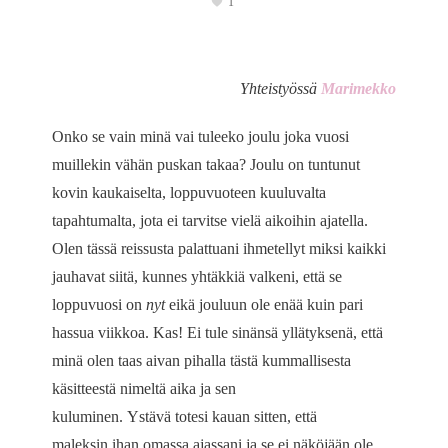
1
Yhteistyössä
Marimekko
Onko se vain minä vai tuleeko joulu joka vuosi
muillekin vähän puskan takaa? Joulu on tuntunut
kovin kaukaiselta, loppuvuoteen kuuluvalta
tapahtumalta, jota ei tarvitse vielä aikoihin ajatella.
Olen tässä reissusta palattuani ihmetellyt miksi kaikki
jauhavat siitä, kunnes yhtäkkiä valkeni, että se
loppuvuosi on
nyt
eikä jouluun ole enää kuin pari
hassua viikkoa. Kas! Ei tule sinänsä yllätyksenä, että
minä olen taas aivan pihalla tästä kummallisesta
käsitteestä nimeltä aika ja sen
kuluminen. Ystävä totesi kauan sitten, että
maleksin ihan omassa ajassani ja se ei näköjään ole