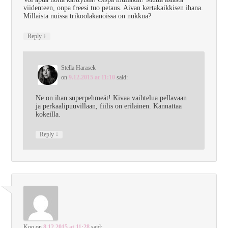
viidenteen, onpa freesi tuo petaus. Aivan kertakaikkisen ihana.
Millaista nuissa trikoolakanoissa on nukkua?
↓
Reply
Stella Harasek
on
9.12.2015 at 11:10
said:
Ne on ihan superpehmeät! Kivaa vaihtelua pellavaan
ja perkaalipuuvillaan, fiilis on erilainen. Kannattaa
kokeilla.
↓
Reply
Koo
on
8.12.2015 at 11:28
said: