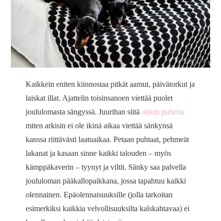
Kaikkein eniten kiinnostaa pitkät aamut, päivätorkut ja
laiskat illat. Ajattelin toisinsanoen viettää puolet
joululomasta sängyssä. Juurihan siitä
olikin puhetta
miten arkisin ei ole ikinä aikaa viettää sänkynsä
kanssa riittävästi laatuaikaa. Petaan puhtaat, pehmeät
lakanat ja kasaan sinne kaikki talouden – myös
kämppäkaverin – tyynyt ja viltit. Sänky saa palvella
joululoman pääkallopaikkana, jossa tapahtuu kaikki
olennainen. Epäolennaisuuksille (jolla tarkoitan
esimerkiksi kaikkia velvollisuuksilta kalskahtavaa) ei