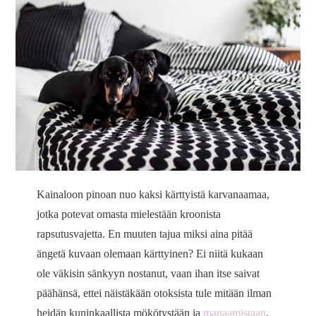
Kainaloon pinoan nuo kaksi kärttyistä karvanaamaa,
jotka potevat omasta mielestään kroonista
rapsutusvajetta. En muuten tajua miksi aina pitää
ängetä kuvaan olemaan kärttyinen? Ei niitä kukaan
ole väkisin sänkyyn nostanut, vaan ihan itse saivat
päähänsä, ettei näistäkään otoksista tule mitään ilman
heidän kuninkaallista mökötystään ja
manaamistaan
.