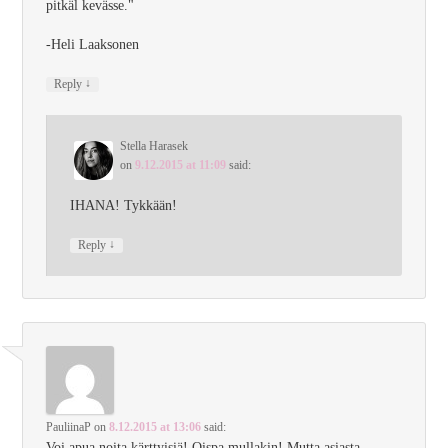
pitkäl kevässe."
-Heli Laaksonen
↓
Reply
Stella Harasek
on
9.12.2015 at 11:09
said:
IHANA! Tykkään!
↓
Reply
PauliinaP
on
8.12.2015 at 13:06
said:
Voi apua noita kärttyisiä! Oispa mullakin! Mutta asiasta