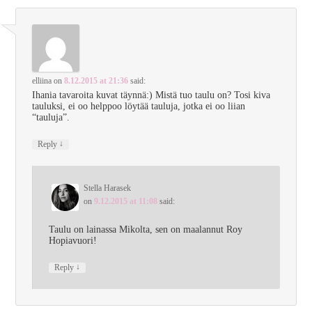
elliina
on
8.12.2015 at 21:36
said:
Ihania tavaroita kuvat täynnä:) Mistä tuo taulu on? Tosi kiva
tauluksi, ei oo helppoo löytää tauluja, jotka ei oo liian
“tauluja”.
↓
Reply
Stella Harasek
on
9.12.2015 at 11:08
said:
Taulu on lainassa Mikolta, sen on maalannut Roy
Hopiavuori!
↓
Reply