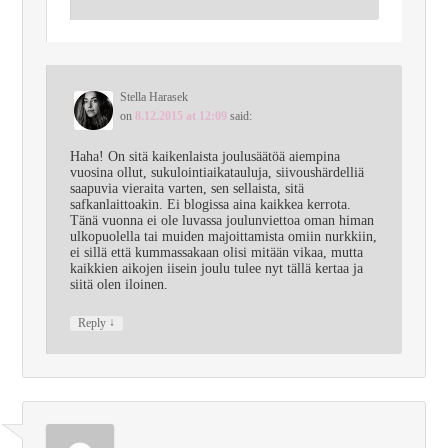
Stella Harasek
on
8.12.2015 at 12:09
said:
Haha! On sitä kaikenlaista joulusäätöä aiempina
vuosina ollut, sukulointiaikatauluja, siivoushärdelliä
saapuvia vieraita varten, sen sellaista, sitä
safkanlaittoakin. Ei blogissa aina kaikkea kerrota.
Tänä vuonna ei ole luvassa joulunviettoa oman himan
ulkopuolella tai muiden majoittamista omiin nurkkiin,
ei sillä että kummassakaan olisi mitään vikaa, mutta
kaikkien aikojen iisein joulu tulee nyt tällä kertaa ja
siitä olen iloinen.
↓
Reply