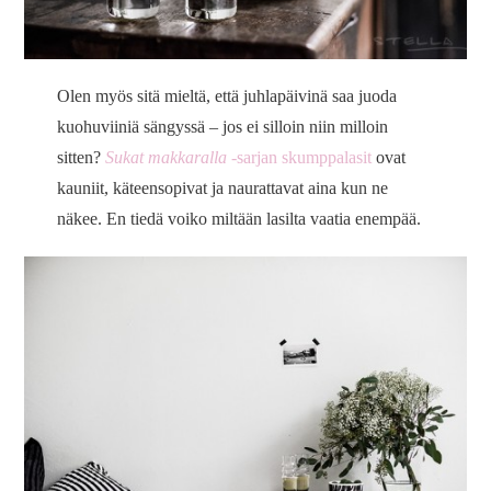
Olen myös sitä mieltä, että juhlapäivinä saa juoda
kuohuviiniä sängyssä – jos ei silloin niin milloin
sitten?
Sukat makkaralla
-sarjan skumppalasit
ovat
kauniit, käteensopivat ja naurattavat aina kun ne
näkee. En tiedä voiko miltään lasilta vaatia enempää.