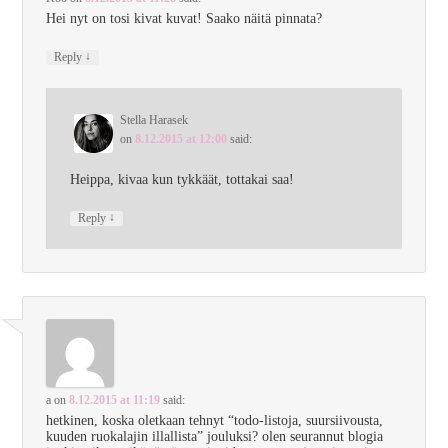
Hei nyt on tosi kivat kuvat! Saako näitä pinnata?
↓
Reply
Stella Harasek
on
8.12.2015 at 12:00
said:
Heippa, kivaa kun tykkäät, tottakai saa!
↓
Reply
a
on
8.12.2015 at 11:19
said:
hetkinen, koska oletkaan tehnyt “todo-listoja, suursiivousta,
kuuden ruokalajin illallista” jouluksi? olen seurannut blogia