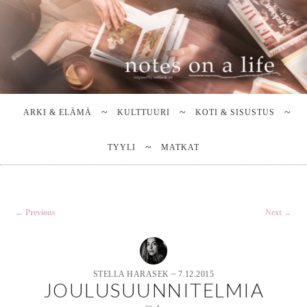
Stella Harasek & Jarno Jussila
Notes on a life
Main
SKIP
SKIP
TO
TO
menu
ARKI & ELÄMÄ
KULTTUURI
KOTI & SISUSTUS
PRIMARY
SECONDARY
CONTENT
CONTENT
TYYLI
MATKAT
Post
←
Previous
Next
→
navigation
STELLA HARASEK
~
7.12.2015
JOULUSUUNNITELMIA