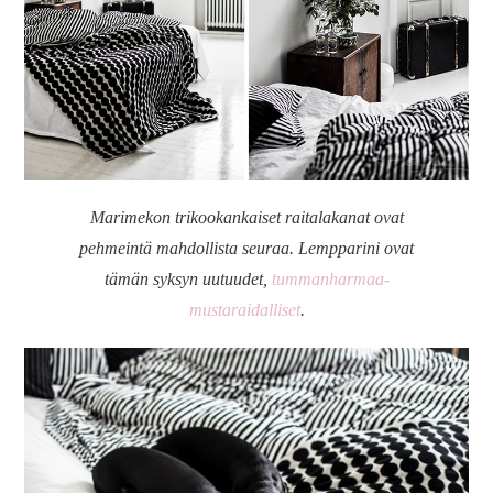
Marimekon trikookankaiset raitalakanat ovat
pehmeintä mahdollista seuraa. Lempparini ovat
tämän syksyn uutuudet,
tummanharmaa-
mustaraidalliset
.