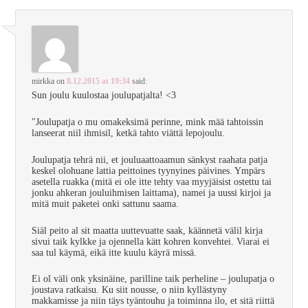
mirkka
on
8.12.2015 at 19:34
said:
Sun joulu kuulostaa joulupatjalta! <3
"Joulupatja o mu omakeksimä perinne, mink mää tahtoissin
lanseerat niil ihmisil, ketkä tahto viättä lepojoulu.
Joulupatja tehrä nii, et jouluaattoaamun sänkyst raahata patja
keskel olohuane lattia peittoines tyynyines päivines. Ympärs
asetella ruakka (mitä ei ole itte tehty vaa myyjäisist ostettu tai
jonku ahkeran jouluihmisen laittama), namei ja uussi kirjoi ja
mitä muit paketei onki sattunu saama.
Siäl peito al sit maatta uuttevuatte saak, käännetä välil kirja
sivui taik kylkke ja ojennella kätt kohren konvehtei. Viarai ei
saa tul käymä, eikä itte kuulu käyrä missä.
Ei ol väli onk yksinäine, parilline taik perheline – joulupatja o
joustava ratkaisu. Ku siit nousse, o niin kyllästyny
makkamisse ja niin täys tyäntouhu ja toiminna ilo, et sitä riittä