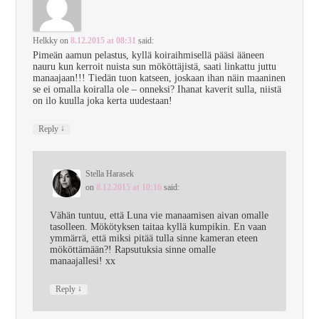
Helkky
on
8.12.2015 at 08:31
said:
Pimeän aamun pelastus, kyllä koiraihmisellä pääsi ääneen
nauru kun kerroit nuista sun mököttäjistä, saati linkattu juttu
manaajaan!!! Tiedän tuon katseen, joskaan ihan näin maaninen
se ei omalla koiralla ole – onneksi? Ihanat kaverit sulla, niistä
on ilo kuulla joka kerta uudestaan!
↓
Reply
Stella Harasek
on
8.12.2015 at 10:16
said:
Vähän tuntuu, että Luna vie manaamisen aivan omalle
tasolleen. Mökötyksen taitaa kyllä kumpikin. En vaan
ymmärrä, että miksi pitää tulla sinne kameran eteen
mököttämään?! Rapsutuksia sinne omalle
manaajallesi! xx
↓
Reply