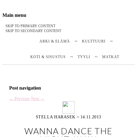
Stella Harasek & Jarno Jussila
Notes on a life
Main menu
SKIP TO PRIMARY CONTENT
SKIP TO SECONDARY CONTENT
ARKI & ELÄMÄ
KULTTUURI
KOTI & SISUSTUS
TYYLI
MATKAT
Post navigation
←
Previous
Next
→
STELLA HARASEK
~
14.11.2013
WANNA DANCE THE