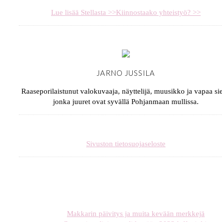
Lue lisää Stellasta >>
Kiinnostaako yhteistyö? >>
JARNO JUSSILA
Raaseporilaistunut valokuvaaja, näyttelijä, muusikko ja vapaa sie
jonka juuret ovat syvällä Pohjanmaan mullissa.
Sivuston tietosuojaseloste
Makkarin päivitys ja muita kevään merkkejä