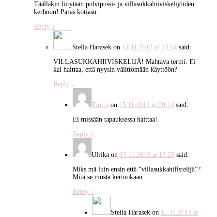
Täälläkin liitytään polvipussi- ja villasukkahiiviskelijöiden
kerhoon! Paras kotiasu.
Reply
↓
Stella Harasek
on
14.11.2013 at 23:54
said:
VILLASUKKAHIIVISKELIJÄ! Mahtava termi. Ei
kai haittaa, että nyysin välittömään käyttöön?
Reply
↓
Tinttu
on
15.11.2013 at 00:14
said:
Ei missään tapauksessa haittaa!
Reply
↓
Ulrika
on
15.11.2013 at 15:25
said:
Miks mä luin ensin että “villasukkahifistelijä”?
Mitä se musta kertookaan…
Reply
↓
Stella Harasek
on
15.11.2013 at