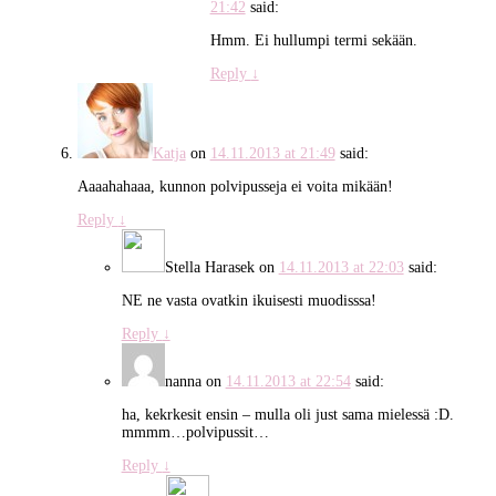
21:42
said:
Hmm. Ei hullumpi termi sekään.
Reply
↓
Katja
on
14.11.2013 at 21:49
said:
Aaaahahaaa, kunnon polvipusseja ei voita mikään!
Reply
↓
Stella Harasek
on
14.11.2013 at 22:03
said:
NE ne vasta ovatkin ikuisesti muodisssa!
Reply
↓
nanna
on
14.11.2013 at 22:54
said:
ha, kekrkesit ensin – mulla oli just sama mielessä :D.
mmmm…polvipussit…
Reply
↓