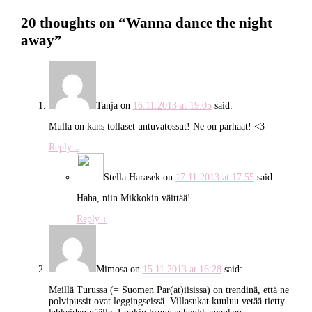
20 thoughts on “
Wanna dance the night
away
”
Tanja
on
16.11.2013 at 19:05
said:
Mulla on kans tollaset untuvatossut! Ne on parhaat! <3
Reply
↓
Stella Harasek
on
17.11.2013 at 17:55
said:
Haha, niin Mikkokin väittää!
Reply
↓
Mimosa
on
15.11.2013 at 16:28
said:
Meillä Turussa (= Suomen Par(at)iisissa) on trendinä, että ne
polvipussit ovat leggingseissä. Villasukat kuuluu vetää tietty