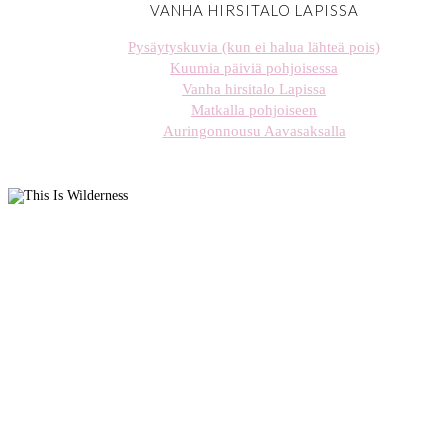
VANHA HIRSITALO LAPISSA
Pysäytyskuvia (kun ei halua lähteä pois)
Kuumia päiviä pohjoisessa
Vanha hirsitalo Lapissa
Matkalla pohjoiseen
Auringonnousu Aavasaksalla
stellaharasek
stellaharasek
stellaharasek
stellaharasek
stellaharasek
stellaharasek