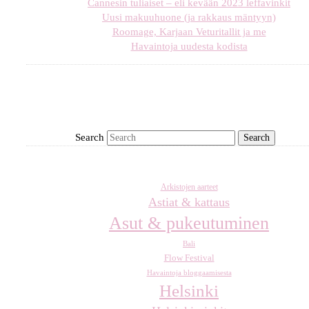
Cannesin tuliaiset – eli kevään 2023 leffavinkit
Uusi makuuhuone (ja rakkaus mäntyyn)
Roomage, Karjaan Veturitallit ja me
Havaintoja uudesta kodista
Search
Arkistojen aarteet
Astiat & kattaus
Asut & pukeutuminen
Bali
Flow Festival
Havaintoja bloggaamisesta
Helsinki