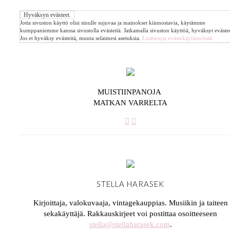
Jotta sivuston käyttö olisi sinulle sujuvaa ja mainokset kiinnostavia, käytämme
kumppaniemme kanssa sivustolla evästeitä. Jatkamalla sivuston käyttöä, hyväksyt evästee
Jos et hyväksy evästeitä, muuta selaimesi asetuksia.
Lisätietoja evästekäytännöistä.
MUISTIINPANOJA
MATKAN VARRELTA
STELLA HARASEK
Kirjoittaja, valokuvaaja, vintagekauppias. Musiikin ja taiteen
sekakäyttäjä. Rakkauskirjeet voi postittaa osoitteeseen
stella@stellaharasek.com
.