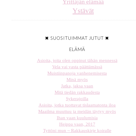
Yrittäjän elämää
Ystävät
✖ SUOSITUIMMAT JUTUT ✖
ELÄMÄ
Asioita, joita olen oppinut tähän mennessä
Vela vai vasta päättämässä
Muistiinpanoja vanhenemisesta
Minä myös
Jatka, jaksa vaan
Mitä tiedän rakkaudesta
Sykerajoilla
Asioita, jotka tuottavat tislaamatonta iloa
Maailma muuttuu ja meidän täytyy myös
Ihan vaan kuulumisia
Heippa vaan, 2017
Tyttöni mun ~ Rakkauskirje koiralle