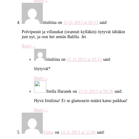
Reply
↓
iituliina
on
15.11.2013 at 03:12
said:
Polvipussit ja villasukat (oranssit kylläkin) öytyvät tältäkin
just nyt, ja oon hei sentäs Balilla. Jei.
Reply
↓
iituliina
on
15.11.2013 at 03:13
said:
löytyvät*
Reply
↓
Stella Harasek
on
15.11.2013 at 09:36
said:
Hyvä Iituliina! Ei se glamourin määrä katso paikkaa!
Reply
↓
Tinttu
on
14.11.2013 at 23:06
said: