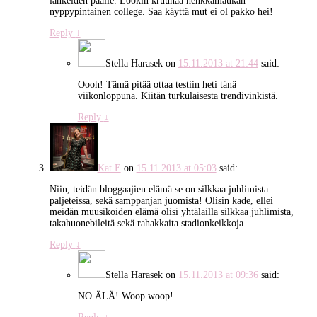
lahkeiden päälle. Lookin kruunaa henkkamaukan
nyppypintainen college. Saa käyttä mut ei ol pakko hei!
Reply
↓
Stella Harasek
on
15.11.2013 at 21:44
said:
Oooh! Tämä pitää ottaa testiin heti tänä
viikonloppuna. Kiitän turkulaisesta trendivinkistä.
Reply
↓
Kat E
on
15.11.2013 at 05:03
said:
Niin, teidän bloggaajien elämä se on silkkaa juhlimista
paljeteissa, sekä samppanjan juomista! Olisin kade, ellei
meidän muusikoiden elämä olisi yhtälailla silkkaa juhlimista,
takahuonebileitä sekä rahakkaita stadionkeikkoja.
Reply
↓
Stella Harasek
on
15.11.2013 at 09:36
said:
NO ÄLÄ! Woop woop!