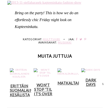
Bring on the party! This is how we do an
effortlessly chic Friday night look on
Kapteeninkatu.
KATEGORIAT:
KULTTUURI
~
JAA:
AVAINSANAT:
MUSIIKKI
MUITA JUTTUJA
DARK
MATKALTAPALUUMUSAA
DAYS
WON'T
ERITTÄIN
STOP 'TIL
SUOMALAINEN
IT'S OVER
KESÄLISTA