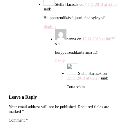
Stella Harasek
on
14.11.2013 at 22:58
said:
Huipputrendikästä juuri tänä syksynä!
Reply
↓
nanna
on
18.11.2013 at 00:35
said:
huipputrendikästä aina :D!
Reply
↓
Stella Harasek
on
22.11.2013 at 02:25
said:
Totta sekin.
Leave a Reply
Your email address will not be published.
Required fields are
marked
*
Comment
*