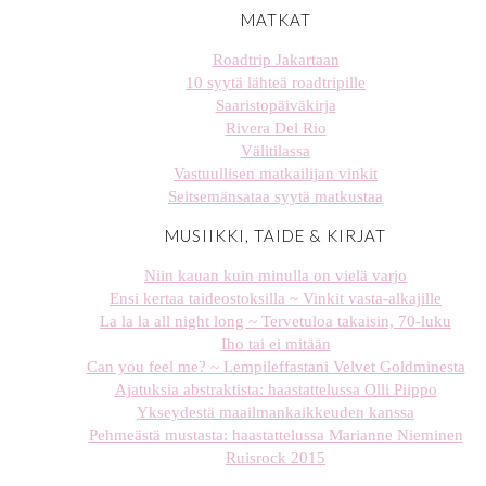
MATKAT
Roadtrip Jakartaan
10 syytä lähteä roadtripille
Saaristopäiväkirja
Rivera Del Rio
Välitilassa
Vastuullisen matkailijan vinkit
Seitsemänsataa syytä matkustaa
MUSIIKKI, TAIDE & KIRJAT
Niin kauan kuin minulla on vielä varjo
Ensi kertaa taideostoksilla ~ Vinkit vasta-alkajille
La la la all night long ~ Tervetuloa takaisin, 70-luku
Iho tai ei mitään
Can you feel me? ~ Lempileffastani Velvet Goldminesta
Ajatuksia abstraktista: haastattelussa Olli Piippo
Ykseydestä maailmankaikkeuden kanssa
Pehmeästä mustasta: haastattelussa Marianne Nieminen
Ruisrock 2015