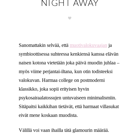
NIGHT AWAY
Sanomattakin selvää, että
muotivalokuvaajan
ja
symbioottisessa suhteessa kenkiensä kanssa elävän
naisen kotona vietetään joka päivä muodin juhlaa –
myös viime perjantai-iltana, kun otin todisteeksi
valokuvan. Harmaa college on postmoderni
klassikko, joka sopii erityisen hyvin
psykosairaalatossujen untuvaiseen minimalismiin.
Sitäpaitsi kaikkihan tietävät, että harmaat villasukat
eivät mene koskaan muodista.
Välillä voi vaan ihailla tätä glamourin määrää.