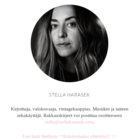
STELLA HARASEK
Kirjoittaja, valokuvaaja, vintagekauppias. Musiikin ja taiteen
sekakäyttäjä. Rakkauskirjeet voi postittaa osoitteeseen
stella@stellaharasek.com
.
Lue lisää Stellasta >>
Kiinnostaako yhteistyö? >>