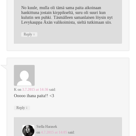
No kuule, mulla oli tämä sama paita aikoinaan
hankittuna jostain kirppikseltä, suru oli suuri kun
kulutin sen puhki. Täsmälleen samanlaisen löysin nyt
Levykauppa Äxän valikoimista, sieltä tutkimaan siis.
↓
Reply
K
on
3.7.2015 at 14:36
said:
Ooooo ihana paita!! <3
↓
Reply
Stella Harasek
on
4.7.2015 at 14:05
said: