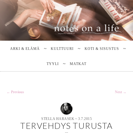
Stella Harasek & Jarno Jussila
Notes on a life
Main
SKIP
SKIP
TO
TO
menu
ARKI & ELÄMÄ
KULTTUURI
KOTI & SISUSTUS
PRIMARY
SECONDARY
CONTENT
CONTENT
TYYLI
MATKAT
Post
←
Previous
Next
→
navigation
STELLA HARASEK
~
3.7.2015
TERVEHDYS TURUSTA