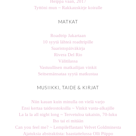
Heippa vaan, 2017
Tyttöni mun ~ Rakkauskirje koiralle
MATKAT
Roadtrip Jakartaan
10 syytä lähteä roadtripille
Saaristopäiväkirja
Rivera Del Rio
Välitilassa
Vastuullisen matkailijan vinkit
Seitsemänsataa syytä matkustaa
MUSIIKKI, TAIDE & KIRJAT
Niin kauan kuin minulla on vielä varjo
Ensi kertaa taideostoksilla ~ Vinkit vasta-alkajille
La la la all night long ~ Tervetuloa takaisin, 70-luku
Iho tai ei mitään
Can you feel me? ~ Lempileffastani Velvet Goldminesta
Ajatuksia abstraktista: haastattelussa Olli Piippo