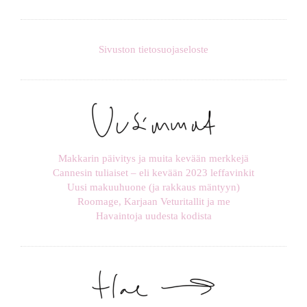
Sivuston tietosuojaseloste
Makkarin päivitys ja muita kevään merkkejä
Cannesin tuliaiset – eli kevään 2023 leffavinkit
Uusi makuuhuone (ja rakkaus mäntyyn)
Roomage, Karjaan Veturitallit ja me
Havaintoja uudesta kodista