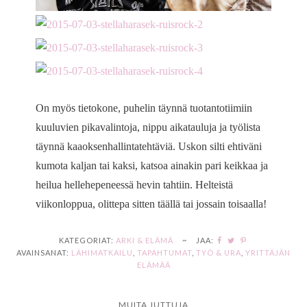
On myös tietokone, puhelin täynnä tuotantotiimiin
kuuluvien pikavalintoja, nippu aikatauluja ja työlista
täynnä kaaoksenhallintatehtäviä. Uskon silti ehtiväni
kumota kaljan tai kaksi, katsoa ainakin pari keikkaa ja
heilua hellehepeneessä hevin tahtiin. Helteistä
viikonloppua, olittepa sitten täällä tai jossain toisaalla!
KATEGORIAT:
ARKI & ELÄMÄ
~
JAA:
AVAINSANAT:
LÄHIMATKAILU
,
TAPAHTUMAT
,
TYÖ & URA
,
YRITTÄJÄN
ELÄMÄÄ
MUITA JUTTUJA