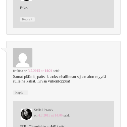
Eikö!
↓
Reply
iituliina
on
3.7.2015 at 14:21
said:
Samat pläänit, paitsi kaaoksenhallinnan sijaan aion myydä
sulle ne kaliat. Kivaa viikonloppua!
↓
Reply
Stella Harasek
on
4.7.2015 at 14:06
said:
JEE! Törmätään tiskillä siis!