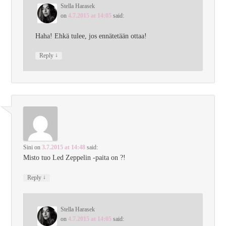
Stella Harasek
on
4.7.2015 at 14:05
said:
Haha! Ehkä tulee, jos ennätetään ottaa!
↓
Reply
Sini
on
3.7.2015 at 14:48
said:
Misto tuo Led Zeppelin -paita on ?!
↓
Reply
Stella Harasek
on
4.7.2015 at 14:05
said: