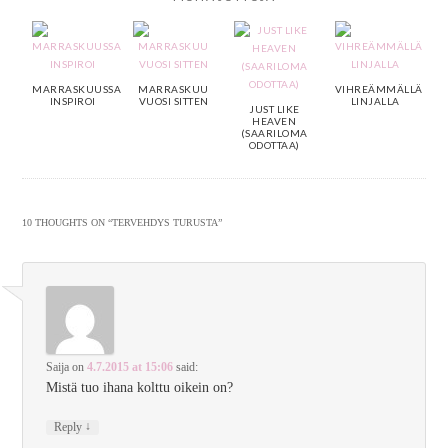
MARRASKUUSSA
MARRASKUU
VIHREÄMMÄLLÄ
INSPIROI
VUOSI SITTEN
LINJALLA
JUST LIKE
HEAVEN
(SAARILOMA
ODOTTAA)
10 THOUGHTS ON “
TERVEHDYS TURUSTA
”
Saija
on
4.7.2015 at 15:06
said:
Mistä tuo ihana kolttu oikein on?
↓
Reply