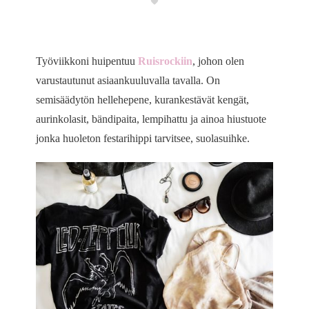
Työviikkoni huipentuu
Ruisrockiin
, johon olen
varustautunut asiaankuuluvalla tavalla. On
semisäädytön hellehepene, kurankestävät kengät,
aurinkolasit, bändipaita, lempihattu ja ainoa hiustuote
jonka huoleton festarihippi tarvitsee, suolasuihke.