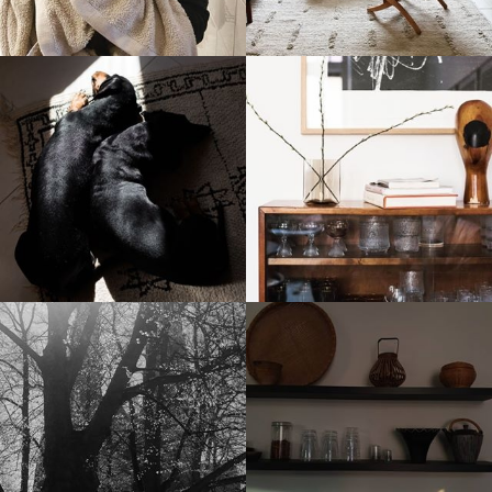
stellaharasek
stellaharasek
stellaharasek
stellaharasek