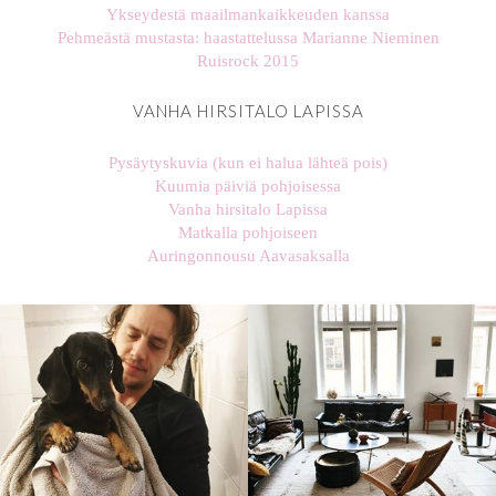
Ykseydestä maailmankaikkeuden kanssa
Pehmeästä mustasta: haastattelussa Marianne Nieminen
Ruisrock 2015
VANHA HIRSITALO LAPISSA
Pysäytyskuvia (kun ei halua lähteä pois)
Kuumia päiviä pohjoisessa
Vanha hirsitalo Lapissa
Matkalla pohjoiseen
Auringonnousu Aavasaksalla
stellaharasek
stellaharasek