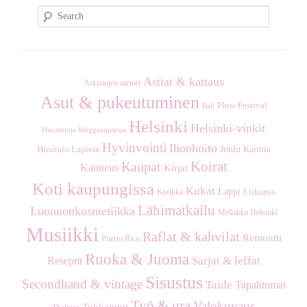
S
e
a
r
c
Astiat & kattaus
Arkistojen aarteet
h
Asut & pukeutuminen
Flow Festival
Bali
Helsinki
Helsinki-vinkit
Havaintoja bloggaamisesta
Hyvinvointi
Ihonhoito
Joulu
Hirsitalo Lapissa
Karibia
Koirat
Kaupat
Kauneus
Kirjat
Koti kaupungissa
Kukat
Lappi
Kreikka
Liikunta
Lähimatkailu
Luonnonkosmetiikka
Mellakka Helsinki
Musiikki
Raflat & kahvilat
Remontti
Puerto Rico
Ruoka & Juoma
Sarjat & leffat
Reseptit
Sisustus
Secondhand & vintage
Taide
Tapahtumat
Työ & ura
Valokuvaus
Tukkajutut