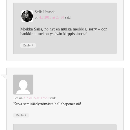
Stella Harasek
on
4.7.2015 at 23:30
said:
Moikka Saija, no nyt en muista merkkiä, sorry – oon
hankkinut mekon ystävän kirppispinosta!
↓
Reply
Lee
on
3.7.2015 at 17:29
said:
Kuva semisäädyttömästä hellehepeneestä!
↓
Reply