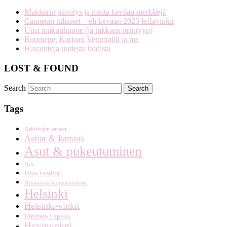
Makkarin päivitys ja muita kevään merkkejä
Cannesin tuliaiset – eli kevään 2023 leffavinkit
Uusi makuuhuone (ja rakkaus mäntyyn)
Roomage, Karjaan Veturitallit ja me
Havaintoja uudesta kodista
LOST & FOUND
Search
Tags
Arkistojen aarteet
Astiat & kattaus
Asut & pukeutuminen
Bali
Flow Festival
Havaintoja bloggaamisesta
Helsinki
Helsinki-vinkit
Hirsitalo Lapissa
Hyvinvointi