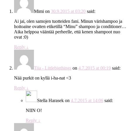
Mimi
on
30.9.2015 at 03:20
said:
Ai jai, olen samojen tuotteiden fani. Minun värishampoo ja
hoitoaine ovatten etiketillä “Minu” shampoo ja conditioner…
Aika helppoa vääntää perheelle, että kenen shampoot nuo
ovat :0)
Reply
↓
Tiia - Littlebigthings
on
4.7.2015 at 00:19
said:
Nää purkit on kyllä i-ha-nat <3
Reply
↓
Stella Harasek
on
4.7.2015 at 14:06
said:
NIIN O!
Reply
↓