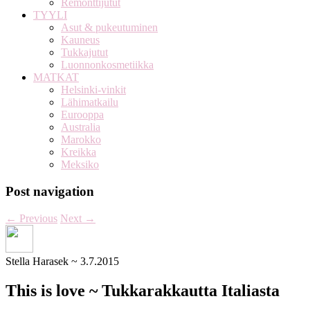
Remonttijutut
TYYLI
Asut & pukeutuminen
Kauneus
Tukkajutut
Luonnonkosmetiikka
MATKAT
Helsinki-vinkit
Lähimatkailu
Eurooppa
Australia
Marokko
Kreikka
Meksiko
Post navigation
←
Previous
Next
→
Stella Harasek
~
3.7.2015
This is love ~ Tukkarakkautta Italiasta