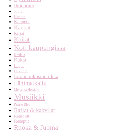
Ihonhoito
Joulu
Karibia
Kauneus
Kaupat
Kirjat
Koirat
Koti kaupungissa
Kreikka
Kukat
Lappi
Liikunta
Luonnonkosmetiikka
Lähimatkailu
Mellakka Helsinki
Musiikki
Puerto Rico
Raflat & kahvilat
Remontti
Reseptit
Ruoka & Juoma