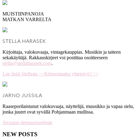
MUISTIINPANOJA
MATKAN VARRELTA
STELLA HARASEK
Kirjoittaja, valokuvaaja, vintagekauppias. Musiikin ja taiteen
sekakäyttäjä. Rakkauskirjeet voi postittaa osoitteeseen
stella@stellaharasek.com
.
Lue lisää Stellasta >>
Kiinnostaako yhteistyö? >>
JARNO JUSSILA
Raaseporilaistunut valokuvaaja, näyttelijä, muusikko ja vapaa sielu,
jonka juuret ovat syvällä Pohjanmaan mullissa.
Sivuston tietosuojaseloste
NEW POSTS