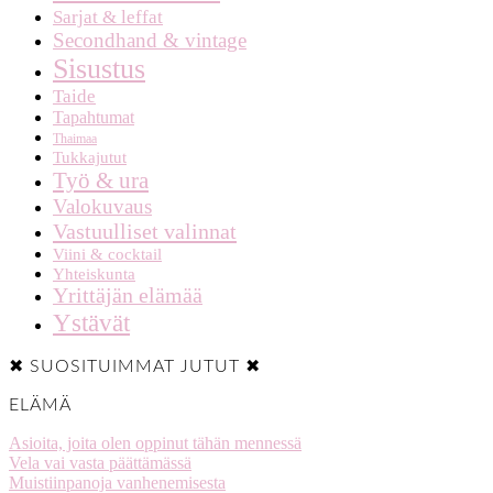
Sarjat & leffat
Secondhand & vintage
Sisustus
Taide
Tapahtumat
Thaimaa
Tukkajutut
Työ & ura
Valokuvaus
Vastuulliset valinnat
Viini & cocktail
Yhteiskunta
Yrittäjän elämää
Ystävät
✖ SUOSITUIMMAT JUTUT ✖
ELÄMÄ
Asioita, joita olen oppinut tähän mennessä
Vela vai vasta päättämässä
Muistiinpanoja vanhenemisesta