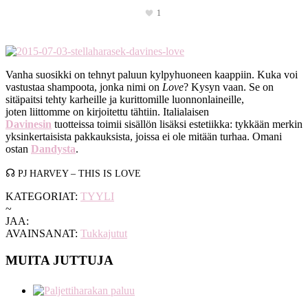
1
Vanha suosikki on tehnyt paluun kylpyhuoneen kaappiin. Kuka voi
vastustaa shampoota, jonka nimi on
Love
? Kysyn vaan. Se on
sitäpaitsi tehty karheille ja kurittomille luonnonlaineille,
joten liittomme on kirjoitettu tähtiin. Italialaisen
Davinesin
tuotteissa toimii sisällön lisäksi estetiikka: tykkään merkin
yksinkertaisista pakkauksista, joissa ei ole mitään turhaa. Omani
ostan
Dandysta
.
☊
PJ HARVEY – THIS IS LOVE
KATEGORIAT:
TYYLI
~
JAA:
AVAINSANAT:
Tukkajutut
MUITA JUTTUJA