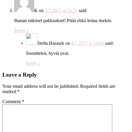
K
on
3.7.2015 at 14:31
said:
Ihanan näköset pakkaukset! Pitää ehkä testaa itsekin.
Reply
↓
Stella Harasek
on
4.7.2015 at 14:06
said:
Suosittelen, hyviä ovat.
Reply
↓
Leave a Reply
Your email address will not be published.
Required fields are
marked
*
Comment
*