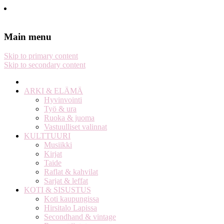
Stella Harasek & Jarno Jussila
Notes on a life
Main menu
Skip to primary content
Skip to secondary content
ARKI & ELÄMÄ
Hyvinvointi
Työ & ura
Ruoka & juoma
Vastuulliset valinnat
KULTTUURI
Musiikki
Kirjat
Taide
Raflat & kahvilat
Sarjat & leffat
KOTI & SISUSTUS
Koti kaupungissa
Hirsitalo Lapissa
Secondhand & vintage