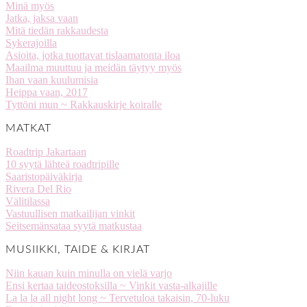
Minä myös
Jatka, jaksa vaan
Mitä tiedän rakkaudesta
Sykerajoilla
Asioita, jotka tuottavat tislaamatonta iloa
Maailma muuttuu ja meidän täytyy myös
Ihan vaan kuulumisia
Heippa vaan, 2017
Tyttöni mun ~ Rakkauskirje koiralle
MATKAT
Roadtrip Jakartaan
10 syytä lähteä roadtripille
Saaristopäiväkirja
Rivera Del Rio
Välitilassa
Vastuullisen matkailijan vinkit
Seitsemänsataa syytä matkustaa
MUSIIKKI, TAIDE & KIRJAT
Niin kauan kuin minulla on vielä varjo
Ensi kertaa taideostoksilla ~ Vinkit vasta-alkajille
La la la all night long ~ Tervetuloa takaisin, 70-luku