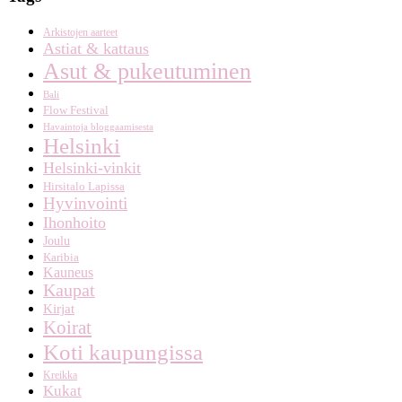
Arkistojen aarteet
Astiat & kattaus
Asut & pukeutuminen
Bali
Flow Festival
Havaintoja bloggaamisesta
Helsinki
Helsinki-vinkit
Hirsitalo Lapissa
Hyvinvointi
Ihonhoito
Joulu
Karibia
Kauneus
Kaupat
Kirjat
Koirat
Koti kaupungissa
Kreikka
Kukat