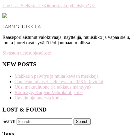
Lue lisää Stellasta >>
Kiinnostaako yhteistyö? >>
JARNO JUSSILA
Raaseporilaistunut valokuvaaja, näyttelijä, muusikko ja vapaa sielu,
jonka juuret ovat syvällä Pohjanmaan mullissa.
Sivuston tietosuojaseloste
NEW POSTS
Makkarin päivitys ja muita kevään merkkejä
Cannesin tuliaiset – eli kevään 2023 leffavinkit
Uusi makuuhuone (ja rakkaus mäntyyn)
Roomage, Karjaan Veturitallit ja me
Havaintoja uudesta kodista
LOST & FOUND
Search
Tags