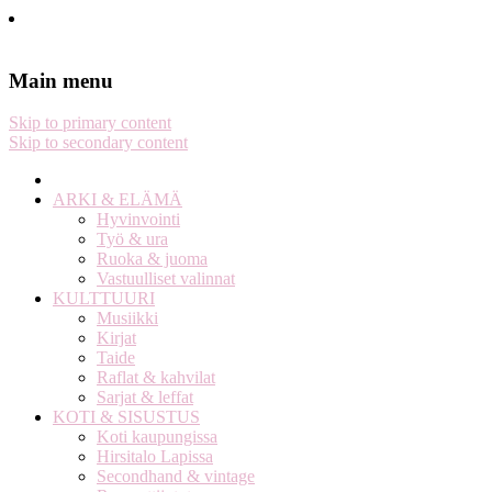
Stella Harasek & Jarno Jussila
Notes on a life
Main menu
Skip to primary content
Skip to secondary content
ARKI & ELÄMÄ
Hyvinvointi
Työ & ura
Ruoka & juoma
Vastuulliset valinnat
KULTTUURI
Musiikki
Kirjat
Taide
Raflat & kahvilat
Sarjat & leffat
KOTI & SISUSTUS
Koti kaupungissa
Hirsitalo Lapissa
Secondhand & vintage