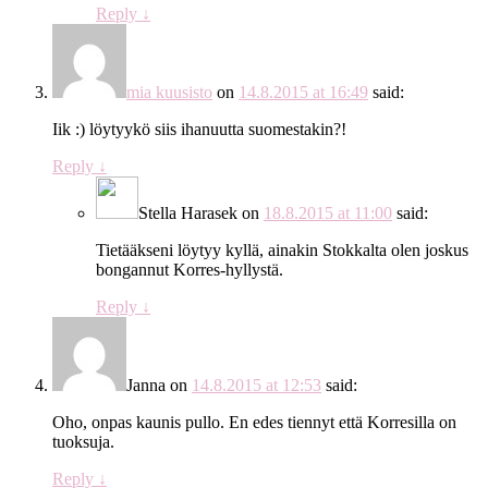
Reply
↓
mia kuusisto
on
14.8.2015 at 16:49
said:
Iik :) löytyykö siis ihanuutta suomestakin?!
Reply
↓
Stella Harasek
on
18.8.2015 at 11:00
said:
Tietääkseni löytyy kyllä, ainakin Stokkalta olen joskus
bongannut Korres-hyllystä.
Reply
↓
Janna
on
14.8.2015 at 12:53
said:
Oho, onpas kaunis pullo. En edes tiennyt että Korresilla on
tuoksuja.
Reply
↓