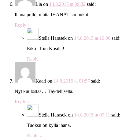
Lia
on
14.8.2015 at 09:32
said:
Ihana pullo, mutta IHANAT simpukat!
Reply
↓
Stella Harasek
on
14.8.2015 at 10:06
said:
Eikö! Toin Kosilta!
Reply
↓
Kaari
on
14.8.2015 at 01:57
said:
Nyt kuulostaa… Täydelliseltä.
Reply
↓
Stella Harasek
on
14.8.2015 at 09:11
said:
Tuoksu on kyllä ihana.
Reply
↓