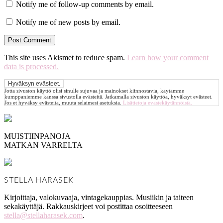
Notify me of follow-up comments by email.
Notify me of new posts by email.
This site uses Akismet to reduce spam.
Learn how your comment
data is processed.
Jotta sivuston käyttö olisi sinulle sujuvaa ja mainokset kiinnostavia, käytämme
kumppaniemme kanssa sivustolla evästeitä. Jatkamalla sivuston käyttöä, hyväksyt evästeet.
Jos et hyväksy evästeitä, muuta selaimesi asetuksia.
Lisätietoja evästekäytännöistä.
MUISTIINPANOJA
MATKAN VARRELTA
STELLA HARASEK
Kirjoittaja, valokuvaaja, vintagekauppias. Musiikin ja taiteen
sekakäyttäjä. Rakkauskirjeet voi postittaa osoitteeseen
stella@stellaharasek.com
.