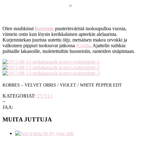
Olen nuuhkinut
Korresin
puuterinväristä tuoksupulloa vuosia,
viimein ostin kun löysin kreikkalaisen apteekin alelaarista.
Kurjenmiekan juurista uutettu öljy, metsäisen makea orvokki ja
valkoinen pippuri tuoksuvat jatkossa
Kosilta
. Ajattelin suihkia:
puhtaille lakanoille, tuuletettuihin huoneisiin, ranteiden sisäpintaan.
KORRES – VELVET ORRIS / VIOLET / WHITE PEPPER EDT
KATEGORIAT:
TYYLI
~
JAA:
MUITA JUTTUJA