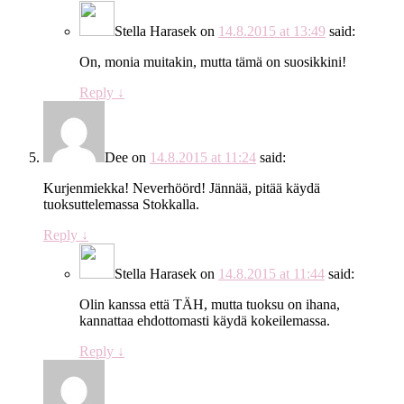
Stella Harasek
on
14.8.2015 at 13:49
said:
On, monia muitakin, mutta tämä on suosikkini!
Reply
↓
Dee
on
14.8.2015 at 11:24
said:
Kurjenmiekka! Neverhöörd! Jännää, pitää käydä
tuoksuttelemassa Stokkalla.
Reply
↓
Stella Harasek
on
14.8.2015 at 11:44
said:
Olin kanssa että TÄH, mutta tuoksu on ihana,
kannattaa ehdottomasti käydä kokeilemassa.
Reply
↓