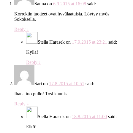
Sanna
on
6.9.2015 at 16:08
said:
Korrektin tuotteet ovat hyvälaatuisia. Löytyy myös
Sokoksella.
Reply
↓
Stella Harasek
on
17.9.2015 at 23:21
said:
Kyllä!
Reply
↓
Sari
on
17.8.2015 at 10:51
said:
Ihana tuo pullo! Tosi kaunis.
Reply
↓
Stella Harasek
on
18.8.2015 at 11:00
said:
Eikö!