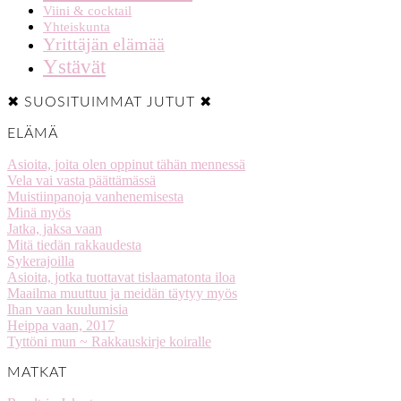
Viini & cocktail
Yhteiskunta
Yrittäjän elämää
Ystävät
✖ SUOSITUIMMAT JUTUT ✖
ELÄMÄ
Asioita, joita olen oppinut tähän mennessä
Vela vai vasta päättämässä
Muistiinpanoja vanhenemisesta
Minä myös
Jatka, jaksa vaan
Mitä tiedän rakkaudesta
Sykerajoilla
Asioita, jotka tuottavat tislaamatonta iloa
Maailma muuttuu ja meidän täytyy myös
Ihan vaan kuulumisia
Heippa vaan, 2017
Tyttöni mun ~ Rakkauskirje koiralle
MATKAT