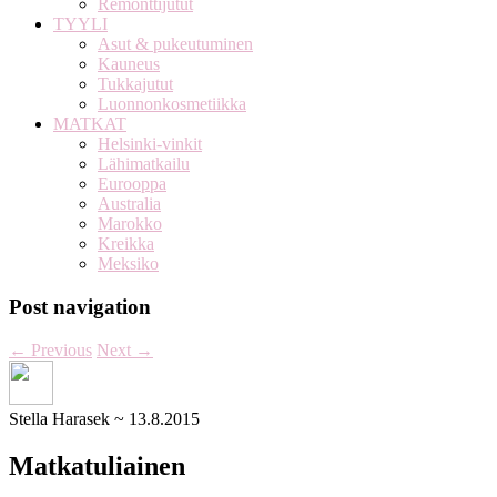
Remonttijutut
TYYLI
Asut & pukeutuminen
Kauneus
Tukkajutut
Luonnonkosmetiikka
MATKAT
Helsinki-vinkit
Lähimatkailu
Eurooppa
Australia
Marokko
Kreikka
Meksiko
Post navigation
←
Previous
Next
→
Stella Harasek
~
13.8.2015
Matkatuliainen