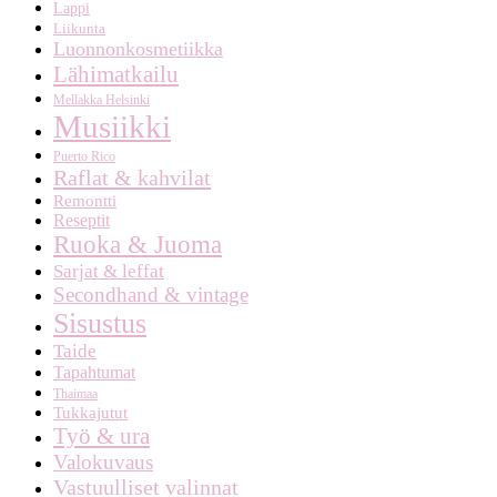
Lappi
Liikunta
Luonnonkosmetiikka
Lähimatkailu
Mellakka Helsinki
Musiikki
Puerto Rico
Raflat & kahvilat
Remontti
Reseptit
Ruoka & Juoma
Sarjat & leffat
Secondhand & vintage
Sisustus
Taide
Tapahtumat
Thaimaa
Tukkajutut
Työ & ura
Valokuvaus
Vastuulliset valinnat