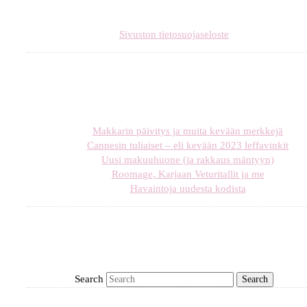
Sivuston tietosuojaseloste
Makkarin päivitys ja muita kevään merkkejä
Cannesin tuliaiset – eli kevään 2023 leffavinkit
Uusi makuuhuone (ja rakkaus mäntyyn)
Roomage, Karjaan Veturitallit ja me
Havaintoja uudesta kodista
Search