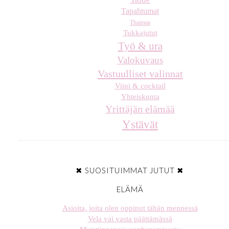
Tapahtumat
Thaimaa
Tukkajutut
Työ & ura
Valokuvaus
Vastuulliset valinnat
Viini & cocktail
Yhteiskunta
Yrittäjän elämää
Ystävät
✖ SUOSITUIMMAT JUTUT ✖
ELÄMÄ
Asioita, joita olen oppinut tähän mennessä
Vela vai vasta päättämässä