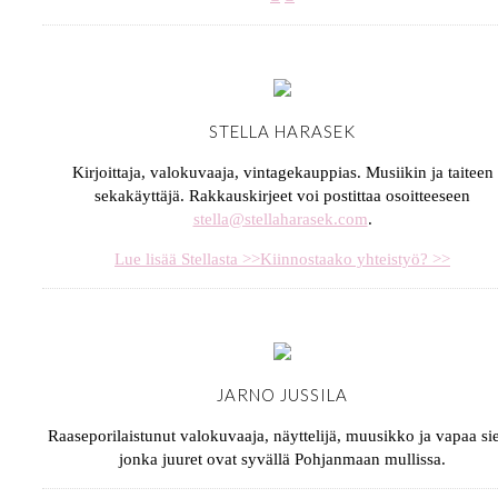
STELLA HARASEK
Kirjoittaja, valokuvaaja, vintagekauppias. Musiikin ja taiteen
sekakäyttäjä. Rakkauskirjeet voi postittaa osoitteeseen
stella@stellaharasek.com
.
Lue lisää Stellasta >>
Kiinnostaako yhteistyö? >>
JARNO JUSSILA
Raaseporilaistunut valokuvaaja, näyttelijä, muusikko ja vapaa sie
jonka juuret ovat syvällä Pohjanmaan mullissa.