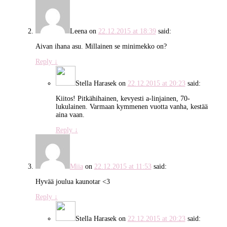
Leena
on
22.12.2015 at 18:39
said:
Aivan ihana asu. Millainen se minimekko on?
Reply
↓
Stella Harasek
on
22.12.2015 at 20:23
said:
Kiitos! Pitkähihainen, kevyesti a-linjainen, 70-
lukulainen. Varmaan kymmenen vuotta vanha, kestää
aina vaan.
Reply
↓
Miia
on
22.12.2015 at 11:53
said:
Hyvää joulua kaunotar <3
Reply
↓
Stella Harasek
on
22.12.2015 at 20:23
said: