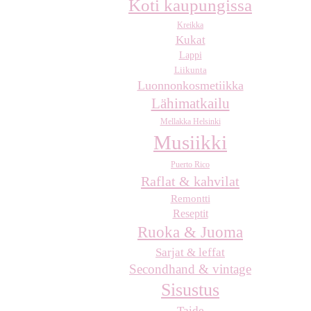
Koti kaupungissa
Kreikka
Kukat
Lappi
Liikunta
Luonnonkosmetiikka
Lähimatkailu
Mellakka Helsinki
Musiikki
Puerto Rico
Raflat & kahvilat
Remontti
Reseptit
Ruoka & Juoma
Sarjat & leffat
Secondhand & vintage
Sisustus
Taide