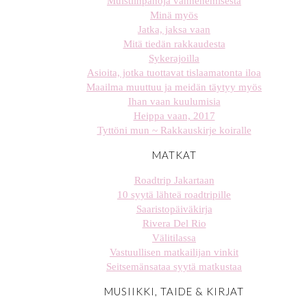
Muistiinpanoja vanhenemisesta
Minä myös
Jatka, jaksa vaan
Mitä tiedän rakkaudesta
Sykerajoilla
Asioita, jotka tuottavat tislaamatonta iloa
Maailma muuttuu ja meidän täytyy myös
Ihan vaan kuulumisia
Heippa vaan, 2017
Tyttöni mun ~ Rakkauskirje koiralle
MATKAT
Roadtrip Jakartaan
10 syytä lähteä roadtripille
Saaristopäiväkirja
Rivera Del Rio
Välitilassa
Vastuullisen matkailijan vinkit
Seitsemänsataa syytä matkustaa
MUSIIKKI, TAIDE & KIRJAT