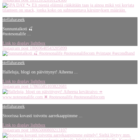
Instagram post 18113952610124586
stellaharasek
Sunnuntaikoti 🍒
#notesonalife ...
Link to display lightbox
Instagram post 18069640543205899
stellaharasek
Halleluja, blogi on päivittynyt! Aiheena ...
Link to display lightbox
Instagram post 17865585103822681
stellaharasek
Stoorissa kovasti toivottu aarrekaappimme ...
Link to display lightbox
Instagram post 18065000869213107