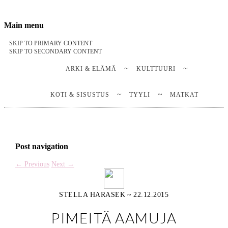
Stella Harasek & Jarno Jussila
Notes on a life
Main menu
SKIP TO PRIMARY CONTENT
SKIP TO SECONDARY CONTENT
ARKI & ELÄMÄ
KULTTUURI
KOTI & SISUSTUS
TYYLI
MATKAT
Post navigation
←
Previous
Next
→
STELLA HARASEK
~
22.12.2015
PIMEITÄ AAMUJA