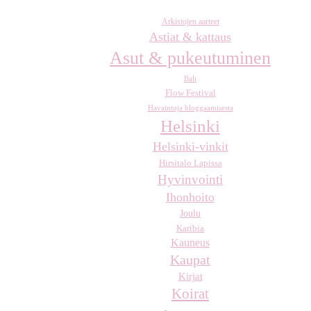
Arkistojen aarteet
Astiat & kattaus
Asut & pukeutuminen
Bali
Flow Festival
Havaintoja bloggaamisesta
Helsinki
Helsinki-vinkit
Hirsitalo Lapissa
Hyvinvointi
Ihonhoito
Joulu
Karibia
Kauneus
Kaupat
Kirjat
Koirat