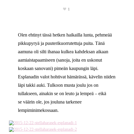
1
Olen ehtinyt tässä hetken haikailla lunta, pehmeää
pikkupyryä ja puuterikuorrutettuja puita. Tänä
aamuna oli silti ihanaa kulkea kahdeksan aikaan
aamiaistapaamiseen (sanoja, joita en uskonut
koskaan sanovani) pimeän kaupungin läpi.
Esplanadin valot hohtivat hämärässä, kävelin niiden
läpi takki auki. Tulkoon musta joulu jos on
tullakseen, ainakin se on leuto ja lempeä – eikä
se väärin ole, jos jouluna tarkenee
lempiminimekossaan.