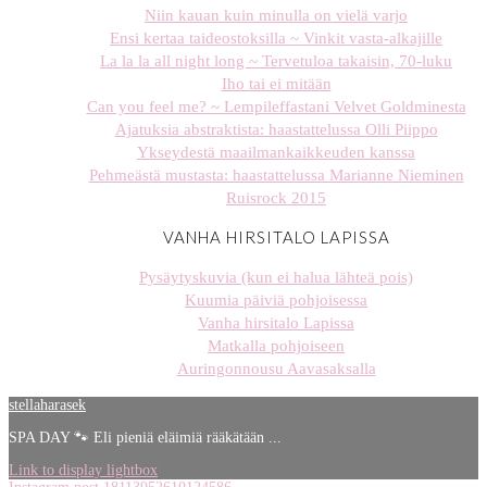
Niin kauan kuin minulla on vielä varjo
Ensi kertaa taideostoksilla ~ Vinkit vasta-alkajille
La la la all night long ~ Tervetuloa takaisin, 70-luku
Iho tai ei mitään
Can you feel me? ~ Lempileffastani Velvet Goldminesta
Ajatuksia abstraktista: haastattelussa Olli Piippo
Ykseydestä maailmankaikkeuden kanssa
Pehmeästä mustasta: haastattelussa Marianne Nieminen
Ruisrock 2015
VANHA HIRSITALO LAPISSA
Pysäytyskuvia (kun ei halua lähteä pois)
Kuumia päiviä pohjoisessa
Vanha hirsitalo Lapissa
Matkalla pohjoiseen
Auringonnousu Aavasaksalla
stellaharasek
SPA DAY 🐾 Eli pieniä eläimiä rääkätään ...
Link to display lightbox