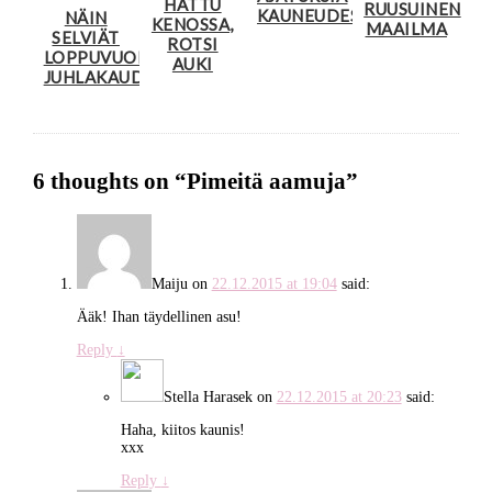
HATTU
RUUSUINEN
KAUNEUDESTA
NÄIN
KENOSSA,
MAAILMA
SELVIÄT
ROTSI
LOPPUVUODEN
AUKI
JUHLAKAUDESTA
6 thoughts on “
Pimeitä aamuja
”
Maiju
on
22.12.2015 at 19:04
said:
Ääk! Ihan täydellinen asu!
Reply
↓
Stella Harasek
on
22.12.2015 at 20:23
said:
Haha, kiitos kaunis!
xxx
Reply
↓