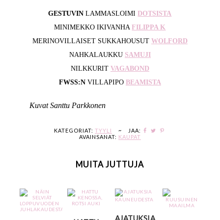
GESTUVIN
LAMMASLOIMI
DOTSISTA
MINIMEKKO IKIVANHA
FILIPPA K
MERINOVILLAISET SUKKAHOUSUT
WOLFORD
NAHKALAUKKU
SAMUJI
NILKKURIT
VAGABOND
FWSS:N
VILLAPIPO
BEAMISTA
Kuvat Santtu Parkkonen
KATEGORIAT:
TYYLI
~
JAA:
AVAINSANAT:
KAUPAT
MUITA JUTTUJA
AJATUKSIA