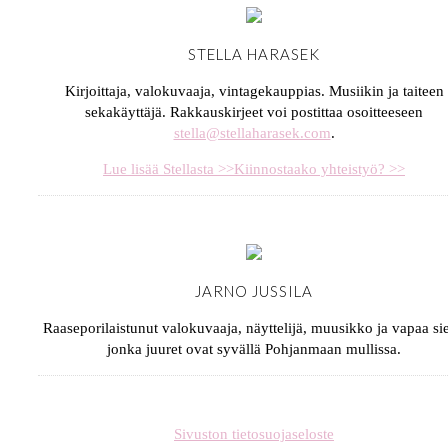
STELLA HARASEK
Kirjoittaja, valokuvaaja, vintagekauppias. Musiikin ja taiteen
sekakäyttäjä. Rakkauskirjeet voi postittaa osoitteeseen
stella@stellaharasek.com
.
Lue lisää Stellasta >>
Kiinnostaako yhteistyö? >>
JARNO JUSSILA
Raaseporilaistunut valokuvaaja, näyttelijä, muusikko ja vapaa sie
jonka juuret ovat syvällä Pohjanmaan mullissa.
Sivuston tietosuojaseloste