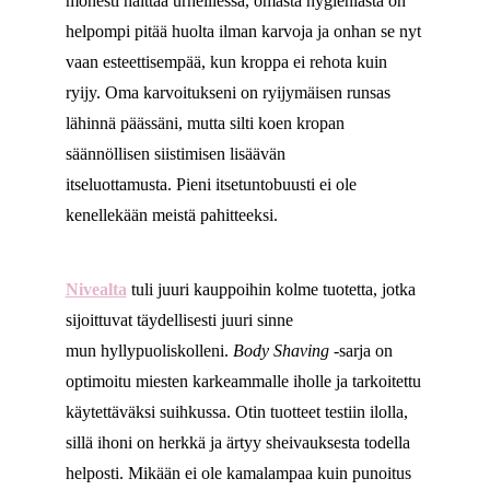
monesti haittaa urheillessa, omasta hygieniasta on
helpompi pitää huolta ilman karvoja ja onhan se nyt
vaan esteettisempää, kun kroppa ei rehota kuin
ryijy. Oma karvoitukseni on ryijymäisen runsas
lähinnä päässäni, mutta silti koen kropan
säännöllisen siistimisen lisäävän
itseluottamusta. Pieni itsetuntobuusti ei ole
kenellekään meistä pahitteeksi.
Nivealta
tuli juuri kauppoihin kolme tuotetta, jotka
sijoittuvat täydellisesti juuri sinne
mun hyllypuoliskolleni.
Body Shaving
-sarja on
optimoitu miesten karkeammalle iholle ja tarkoitettu
käytettäväksi suihkussa. Otin tuotteet testiin ilolla,
sillä ihoni on herkkä ja ärtyy sheivauksesta todella
helposti. Mikään ei ole kamalampaa kuin punoitus