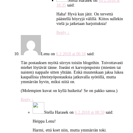
Stella Harasek
on
10.2.2018 at
18:35
said:
Haha! Hyvä kun jätit. On tervettä
päästellä höyryjä välillä. Kiitos sullekin
vielä ja jatketaan harjoituksia!
Reply
↓
Lenu
on
6.2.2018 at 06:16
said:
Tän postauksen myötä siirryn toisiin blogeihin. Toivottavasti
miehet löytävät tänne. Itseäni ei karvojenpoisto (miesten tai
naisten) nappaile sitten yhtään. Enkä muutenkaan jaksa lukea
kaupallisia yhteistyöpostauksia jatkuvalla syötöllä, mutta
ymmärrän hyvin, miksi niitä on.
(Molempien kuvat on kyllä huikeita! Se on pakko sanoa.)
Reply
↓
Stella Harasek
on
6.2.2018 at 08:59
said:
Heippa Lenu!
Harmi, että koet niin, mutta ymmärrän toki.