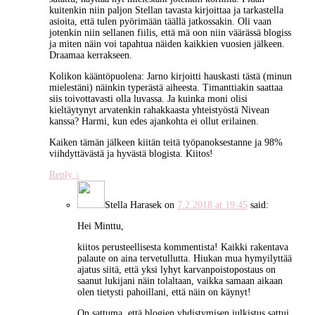
kuitenkin niin paljon Stellan tavasta kirjoittaa ja tarkastella
asioita, että tulen pyörimään täällä jatkossakin. Oli vaan
jotenkin niin sellanen fiilis, että mä oon niin väärässä blogiss
ja miten näin voi tapahtua näiden kaikkien vuosien jälkeen.
Draamaa kerrakseen.
Kolikon kääntöpuolena: Jarno kirjoitti hauskasti tästä (minun
mielestäni) näinkin typerästä aiheesta. Timanttiakin saattaa
siis toivottavasti olla luvassa. Ja kuinka moni olisi
kieltäytynyt arvatenkin rahakkaasta yhteistyöstä Nivean
kanssa? Harmi, kun edes ajankohta ei ollut erilainen.
Kaiken tämän jälkeen kiitän teitä työpanoksestanne ja 98%
viihdyttävästä ja hyvästä blogista. Kiitos!
Reply
↓
Stella Harasek
on
7.2.2018 at 19:45
said:
Hei Minttu,
kiitos perusteellisesta kommentista! Kaikki rakentava
palaute on aina tervetullutta. Hiukan mua hymyilyttää
ajatus siitä, että yksi lyhyt karvanpoistopostaus on
saanut lukijani näin tolaltaan, vaikka samaan aikaan
olen tietysti pahoillani, että näin on käynyt!
On sattuma, että blogien yhdistymisen julkistus sattui