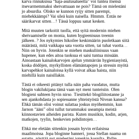
karva rinnuksissa “haja-asutusalueella” voi tuntea itsensä
itsevarmemmaksi sheivattuaan ne pois? Tämä on mielestäni
jo absurdia. Olisko se kunnon ryijy sitten parempi,
miehekkäämpi? Vai sileä kuin naisella. Hmmm. Entäs ne
säärikarvat sitten…! Tässä loppuu sanat kesken.
Mitä muuten tarkoitit tuolla, että syitä modernin miehen
sheivaamiselle on monia, kuten hygieenisuus treenin
jälkeen..? Jos nykymies hikoilee keskimäärin puoletkaan siitä
määrästä, mitä vaikkapa sata vuotta sitten, tai tuhat vuotta…
Niin on hyvin. Jotenkin se miehen maskuliinisuus vaan
hupenee, kun edes aitoa tuoksua ei saisi tuntua missään.
Ainoastaan kainalokarvojen ajelun ymmärrän hygieniasyistä,
koska dödöjen, myrkyllisten elämäntapojen ja stressin myötä
karvapehkot kainaloissa kyllä voivat alkaa haista, niin
miehillä kuin naisillakin.
Tästä ei oikeesti pitänyt tulla näin paha vuodatus, mutta
blogin vakilukijana tämä vaan nyt meni tunteisiin. Olen
blogieni suhteen hyvin nirso. Tiesittekö blogiliitostanne ja
sen ajankohdasta jo sopiessanne yhteistyöstä Nivean kanssa?
Ehkä tämän olisi voinut sulattaa joskus myöhemmin, kun
Jarnon “ääni” olisi tullut turummaksi useampia meistä
kiinnostavien aiheiden parista. Kuten musiikin, kodin, arjen,
matkojen, tyylin, henkevien pohdintojen…
Ehkä me eletään sittenkin jossain hyvin erilaisissa
maailmoissa. Jopa bloginne banneri, jossa Stellan naama on
sutattu, näyttää nyt mielestäni jotenkin kornilta. Pidän