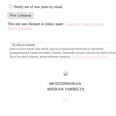
Notify me of new posts by email.
This site uses Akismet to reduce spam.
Learn how your comment
data is processed.
Jotta sivuston käyttö olisi sinulle sujuvaa ja mainokset kiinnostavia, käytämme
kumppaniemme kanssa sivustolla evästeitä. Jatkamalla sivuston käyttöä, hyväksyt evästee
Jos et hyväksy evästeitä, muuta selaimesi asetuksia.
Lisätietoja evästekäytännöistä.
MUISTIINPANOJA
MATKAN VARRELTA