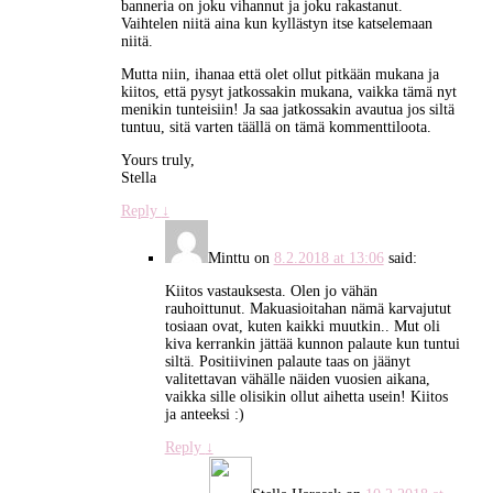
banneria on joku vihannut ja joku rakastanut.
Vaihtelen niitä aina kun kyllästyn itse katselemaan
niitä.
Mutta niin, ihanaa että olet ollut pitkään mukana ja
kiitos, että pysyt jatkossakin mukana, vaikka tämä nyt
menikin tunteisiin! Ja saa jatkossakin avautua jos siltä
tuntuu, sitä varten täällä on tämä kommenttiloota.
Yours truly,
Stella
Reply
↓
Minttu
on
8.2.2018 at 13:06
said:
Kiitos vastauksesta. Olen jo vähän
rauhoittunut. Makuasioitahan nämä karvajutut
tosiaan ovat, kuten kaikki muutkin.. Mut oli
kiva kerrankin jättää kunnon palaute kun tuntui
siltä. Positiivinen palaute taas on jäänyt
valitettavan vähälle näiden vuosien aikana,
vaikka sille olisikin ollut aihetta usein! Kiitos
ja anteeksi :)
Reply
↓