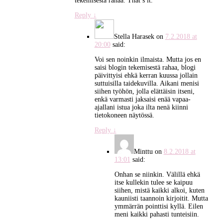
tekemisestä rahaa. That’s it.
Reply
↓
Stella Harasek
on
7.2.2018 at
20:00
said:
Voi sen noinkin ilmaista. Mutta jos en
saisi blogin tekemisestä rahaa, blogi
päivittyisi ehkä kerran kuussa jollain
suttuisilla taidekuvilla. Aikani menisi
siihen työhön, jolla elättäisin itseni,
enkä varmasti jaksaisi enää vapaa-
ajallani istua joka ilta nenä kiinni
tietokoneen näytössä.
Reply
↓
Minttu
on
8.2.2018 at
13:01
said:
Onhan se niinkin. Välillä ehkä
itse kullekin tulee se kaipuu
siihen, mistä kaikki alkoi, kuten
kauniisti taannoin kirjoitit. Mutta
ymmärrän pointtisi kyllä. Eilen
meni kaikki pahasti tunteisiin.