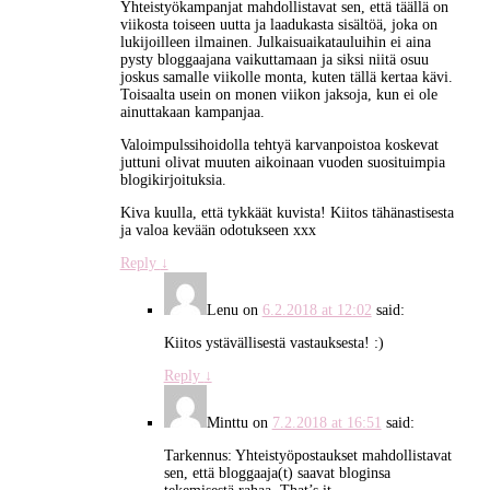
Yhteistyökampanjat mahdollistavat sen, että täällä on
viikosta toiseen uutta ja laadukasta sisältöä, joka on
lukijoilleen ilmainen. Julkaisuaikatauluihin ei aina
pysty bloggaajana vaikuttamaan ja siksi niitä osuu
joskus samalle viikolle monta, kuten tällä kertaa kävi.
Toisaalta usein on monen viikon jaksoja, kun ei ole
ainuttakaan kampanjaa.
Valoimpulssihoidolla tehtyä karvanpoistoa koskevat
juttuni olivat muuten aikoinaan vuoden suosituimpia
blogikirjoituksia.
Kiva kuulla, että tykkäät kuvista! Kiitos tähänastisesta
ja valoa kevään odotukseen xxx
Reply
↓
Lenu
on
6.2.2018 at 12:02
said:
Kiitos ystävällisestä vastauksesta! :)
Reply
↓
Minttu
on
7.2.2018 at 16:51
said:
Tarkennus: Yhteistyöpostaukset mahdollistavat
sen, että bloggaaja(t) saavat bloginsa