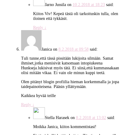
Jarno Jussila
on
10.2.2018 at 18:23
said:
Kiitos Viv! Kepeä tästä oli tarkoituskin tulla, olen
iloinen että tykkäsit.
Reply
↓
Janica
on
8.2.2018 at 09:58
said:
Tuli tunne,että tässä pissitään lukijoita silmään. Samat
ihmiset,jotka menisivät katsomaan intopiukeena
Hunkseja.lukisivat myös tätä. Ei siinä,että kummassakaan
olisi mitään vikaa. Ei vain ole minun kuppi teetä.
Olen pitänyt blogin profiilia hieman korkemmalla ja jopa
taidepainotteisena. Pääsin yllättymään.
Kaikkea hyvää teille
Reply
↓
Stella Harasek
on
8.2.2018 at 13:02
said:
Moikka Janica, kiitos kommentistasi!