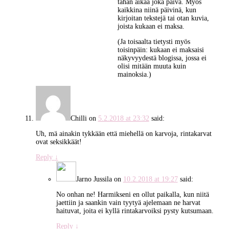
tähän aikaa joka päivä. Myös
kaikkina niinä päivinä, kun
kirjoitan tekstejä tai otan kuvia,
joista kukaan ei maksa.
(Ja toisaalta tietysti myös
toisinpäin: kukaan ei maksaisi
näkyvyydestä blogissa, jossa ei
olisi mitään muuta kuin
mainoksia.)
Chilli
on
5.2.2018 at 23:32
said:
Uh, mä ainakin tykkään että miehellä on karvoja, rintakarvat
ovat seksikkäät!
Reply
↓
Jarno Jussila
on
10.2.2018 at 19:27
said:
No onhan ne! Harmikseni en ollut paikalla, kun niitä
jaettiin ja saankin vain tyytyä ajelemaan ne harvat
haituvat, joita ei kyllä rintakarvoiksi pysty kutsumaan.
Reply
↓