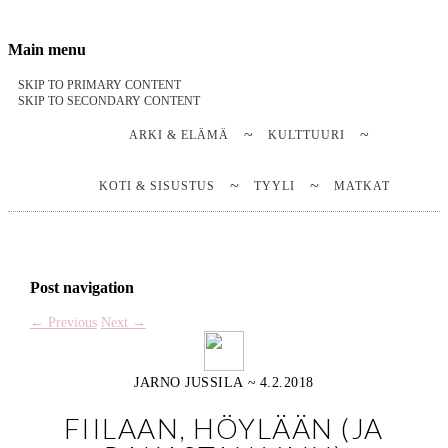
Stella Harasek & Jarno Jussila
Notes on a life
Main menu
SKIP TO PRIMARY CONTENT
SKIP TO SECONDARY CONTENT
ARKI & ELÄMÄ
KULTTUURI
KOTI & SISUSTUS
TYYLI
MATKAT
Post navigation
←
Previous
Next
→
JARNO JUSSILA
~
4.2.2018
FIILAAN, HÖYLÄÄN (JA