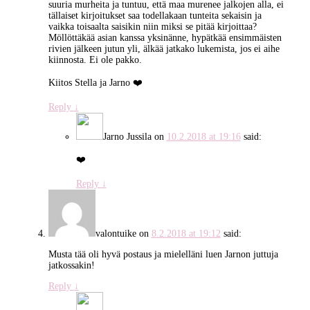
suuria murheita ja tuntuu, että maa murenee jalkojen alla, ei
tällaiset kirjoitukset saa todellakaan tunteita sekaisin ja
vaikka toisaalta saisikin niin miksi se pitää kirjoittaa?
Möllöttäkää asian kanssa yksinänne, hypätkää ensimmäisten
rivien jälkeen jutun yli, älkää jatkako lukemista, jos ei aihe
kiinnosta. Ei ole pakko.
Kiitos Stella ja Jarno ❤️
Reply
↓
Jarno Jussila
on
10.2.2018 at 19:16
said:
❤️
Reply
↓
valontuike
on
8.2.2018 at 19:12
said:
Musta tää oli hyvä postaus ja mielelläni luen Jarnon juttuja
jatkossakin!
Reply
↓