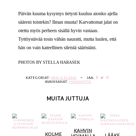
Päivän kuuma kysymys tietysti kuuluu aionko ajella
sääreni toistekin? Ilman muuta! Karvattomat jalat on
otettu myös perheen sisällä hyvin vastaan.
Tyttöystävää tosin vähän nauratti, mutta luulen, että
hän on vain kateellinen sileistä sääristäni.
PHOTOS BY STELLA HARASEK
KATEGORIAT:
ARKI & ELÄMÄ
~
JAA:
AVAINSANAT:
IHONHOITO
MUITA JUTTUJA
KAHVIN
KOLME
LÄÄKE
VOIMALLA