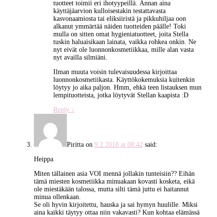
tuotteet toimii eri ihotyypeillä. Annan aina
käyttäjäarvion kulloisestakin testattavasta
kasvonaamiosta tai eliksiiristä ja pikkuhiljaa oon
alkanut ymmärtää näiden tuotteiden päälle! Toki
mulla on sitten omat hygieniatuotteet, joita Stella
tuskin haluaisikaan lainata, vaikka rohkea onkin. Ne
nyt eivät ole luonnonkosmetiikkaa, mille alan vasta
nyt availla silmiäni.
Ilman muuta voisin tulevaisuudessa kirjoittaa
luonnonkosmetiikasta. Käyttökokemuksia kuitenkin
löytyy jo aika paljon. Hmm, ehkä teen listauksen mun
lempituotteista, jotka löytyvät Stellan kaapista :D
Reply
↓
Piritta
on
9.2.2018 at 08:42
said:
Heippa
Miten tällainen asia VOI mennä jollakin tunteisiin?? Eihän
tämä miesten kosmetiikka minuakaan kovasti kosketa, eikä
ole miestäkään talossa, mutta silti tämä juttu ei haitannut
minua ollenkaan.
Se oli hyvin kirjoitettu, hauska ja sai hymyn huulille. Miksi
aina kaikki täytyy ottaa niin vakavasti? Kun kohtaa elämässä