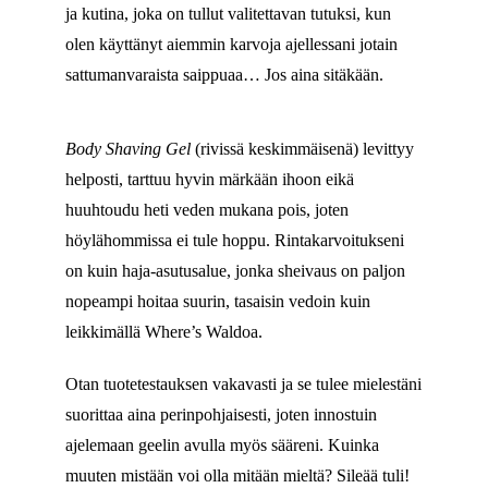
ja kutina, joka on tullut valitettavan tutuksi, kun
olen käyttänyt aiemmin karvoja ajellessani jotain
sattumanvaraista saippuaa… Jos aina sitäkään.
Body Shaving Gel
(rivissä keskimmäisenä) levittyy
helposti, tarttuu hyvin märkään ihoon eikä
huuhtoudu heti veden mukana pois, joten
höylähommissa ei tule hoppu. Rintakarvoitukseni
on kuin haja-asutusalue, jonka sheivaus on paljon
nopeampi hoitaa suurin, tasaisin vedoin kuin
leikkimällä Where’s Waldoa.
Otan tuotetestauksen vakavasti ja se tulee mielestäni
suorittaa aina perinpohjaisesti, joten innostuin
ajelemaan geelin avulla myös sääreni. Kuinka
muuten mistään voi olla mitään mieltä? Sileää tuli!