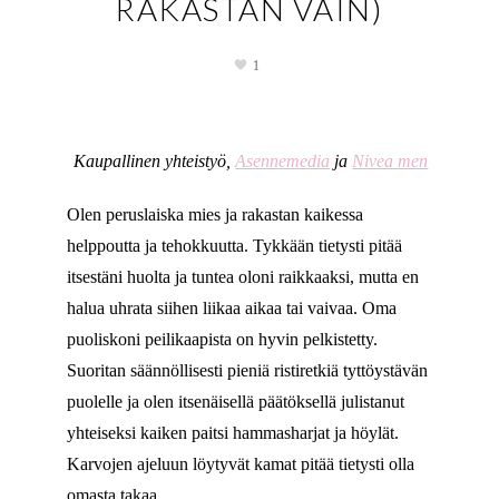
RAKASTAN VAIN)
1
Kaupallinen yhteistyö,
Asennemedia
ja
Nivea men
Olen peruslaiska mies ja rakastan kaikessa
helppoutta ja tehokkuutta. Tykkään tietysti pitää
itsestäni huolta ja tuntea oloni raikkaaksi, mutta en
halua uhrata siihen liikaa aikaa tai vaivaa. Oma
puoliskoni peilikaapista on hyvin pelkistetty.
Suoritan säännöllisesti pieniä ristiretkiä tyttöystävän
puolelle ja olen itsenäisellä päätöksellä julistanut
yhteiseksi kaiken paitsi hammasharjat ja höylät.
Karvojen ajeluun löytyvät kamat pitää tietysti olla
omasta takaa.