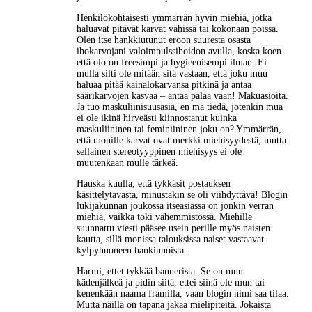
Henkilökohtaisesti ymmärrän hyvin miehiä, jotka
haluavat pitävät karvat vähissä tai kokonaan poissa.
Olen itse hankkiutunut eroon suuresta osasta
ihokarvojani valoimpulssihoidon avulla, koska koen
että olo on freesimpi ja hygieenisempi ilman. Ei
mulla silti ole mitään sitä vastaan, että joku muu
haluaa pitää kainalokarvansa pitkinä ja antaa
säärikarvojen kasvaa – antaa palaa vaan! Makuasioita.
Ja tuo maskuliinisuusasia, en mä tiedä, jotenkin mua
ei ole ikinä hirveästi kiinnostanut kuinka
maskuliininen tai feminiininen joku on? Ymmärrän,
että monille karvat ovat merkki miehisyydestä, mutta
sellainen stereotyyppinen miehisyys ei ole
muutenkaan mulle tärkeä.
Hauska kuulla, että tykkäsit postauksen
käsittelytavasta, minustakin se oli viihdyttävä! Blogin
lukijakunnan joukossa itseasiassa on jonkin verran
miehiä, vaikka toki vähemmistössä. Miehille
suunnattu viesti pääsee usein perille myös naisten
kautta, sillä monissa talouksissa naiset vastaavat
kylpyhuoneen hankinnoista.
Harmi, ettet tykkää bannerista. Se on mun
kädenjälkeä ja pidin siitä, ettei siinä ole mun tai
kenenkään naama framilla, vaan blogin nimi saa tilaa.
Mutta näillä on tapana jakaa mielipiteitä. Jokaista