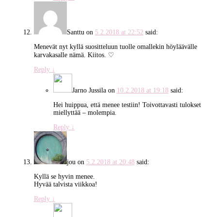
Santtu
on
5.2.2018 at 22:52
said:
Menevät nyt kyllä suositteluun tuolle omallekin höyläävälle
karvakasalle nämä. Kiitos. ♡
Reply
↓
Jarno Jussila
on
10.2.2018 at 19:18
said:
Hei huippua, että menee testiin! Toivottavasti tulokset
miellyttää – molempia.
Reply
↓
jou
on
5.2.2018 at 20:48
said:
Kyllä se hyvin menee.
Hyvää talvista viikkoa!
Reply
↓