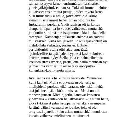
samaan syssyyn Jarnon ensimmäisen varsinaisen
yhteistyökirjoituksen kanssa. Toki olisimme mieluiten
julkaisseet ensin muita juttuja, joiden myötä Jarno
olisi tullut tutuksi heille, jotka eivät ole Jarnoa
aiemmin seuranneet hänen oman bloginsa tai
Instagramin puolella. Yhdistymisen oli tarkoitus
alunperin tapahtua jo vuodenvaihteessa, mutta sitä
jouduttiin siirtämään reissujemme takia kuukaudella
eteenpäin. Kampanjan julkaisuajankohta on sovittu
muistaakseni vasta sen jälkeen. Joskus ajankohtiin on
mahdollista vaikuttaa, joskus ei. Entinen
perfektionisti-Stella olisi ajautunut tästä
ajoituksellisesta epätäydellisyydestä keskikokoiseen
kriisiin, mutta nyky-Stella, joka ei halua aiheuttaa
itselleen stressisydäriä, päätti, että näillä mennään nyt
ja maailma varmasti tokenee tästä ei-lopulta-
kuitenkaan-kovin-isosta asiasta.
Jutellaanpa vielä hetki niistä karvoista. Ymmärrän
kyllä kantasi. Mulla ei oikeastaan ole vahvaa
mielipidettä puolesta eikä vastaan, olen sitä mieltä,
että jokainen päättäköön omistaan. Meitä on niin
moneen junaan. Miehiä, jotka kantavat karvansa
ylpeydellä – kantakoon he jatkossakin – ja sitten heitä,
jotka tykkäävät pitää kroppansa vähäkarvaisempana.
Ja siinä välissä varmasti se joukko, joka ei ole
erityisesti ajatellut koko asiaa, mutta ehkä muodostaa
jossain vaiheessa mielipiteen, tai sitten ei.