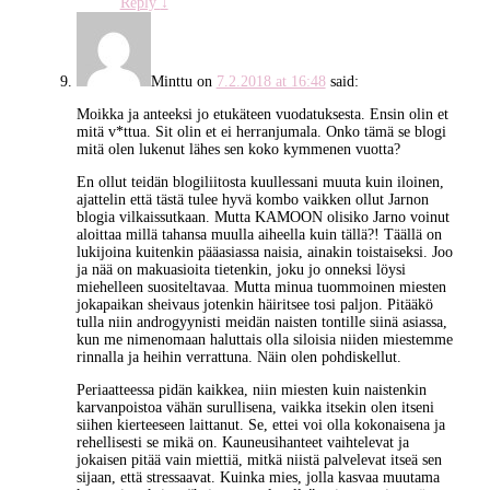
Reply
↓
Minttu
on
7.2.2018 at 16:48
said:
Moikka ja anteeksi jo etukäteen vuodatuksesta. Ensin olin et
mitä v*ttua. Sit olin et ei herranjumala. Onko tämä se blogi
mitä olen lukenut lähes sen koko kymmenen vuotta?
En ollut teidän blogiliitosta kuullessani muuta kuin iloinen,
ajattelin että tästä tulee hyvä kombo vaikken ollut Jarnon
blogia vilkaissutkaan. Mutta KAMOON olisiko Jarno voinut
aloittaa millä tahansa muulla aiheella kuin tällä?! Täällä on
lukijoina kuitenkin pääasiassa naisia, ainakin toistaiseksi. Joo
ja nää on makuasioita tietenkin, joku jo onneksi löysi
miehelleen suositeltavaa. Mutta minua tuommoinen miesten
jokapaikan sheivaus jotenkin häiritsee tosi paljon. Pitääkö
tulla niin androgyynisti meidän naisten tontille siinä asiassa,
kun me nimenomaan haluttais olla siloisia niiden miestemme
rinnalla ja heihin verrattuna. Näin olen pohdiskellut.
Periaatteessa pidän kaikkea, niin miesten kuin naistenkin
karvanpoistoa vähän surullisena, vaikka itsekin olen itseni
siihen kierteeseen laittanut. Se, ettei voi olla kokonaisena ja
rehellisesti se mikä on. Kauneusihanteet vaihtelevat ja
jokaisen pitää vain miettiä, mitkä niistä palvelevat itseä sen
sijaan, että stressaavat. Kuinka mies, jolla kasvaa muutama