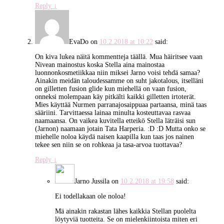
Reply
↓
EvaDo
on
10.2.2018 at 10:22
said:
On kiva lukea näitä kommentteja täällä. Mua häiritsee vaan
Nivean mainostus koska Stella aina mainostaa
luonnonkosmetiikkaa niin miksei Jarno voisi tehdä samaa?
Ainakin meidän taloudessamme on suht jakotalous, itselläni
on gilletten fusion glide kun miehellä on vaan fusion,
onneksi molempaan käy pitkälti kaikki gilletten irtoterät.
Mies käyttää Nurmen parranajosaippuaa partaansa, minä taas
sääriini. Tarvittaessa lainaa minulta kosteuttavaa rasvaa
naamaansa. On vaikea kuvitella etteikö Stella läträisi sun
(Jarnon) naamaan jotain Tata Harperia. :D :D Mutta onko se
miehelle noloa käydä naisen kaapilla kun taas jos nainen
tekee sen niin se on rohkeaa ja tasa-arvoa tuottavaa?
Reply
↓
Jarno Jussila
on
10.2.2018 at 19:58
said:
Ei todellakaan ole noloa!
Mä ainakin rakastan lähes kaikkia Stellan puolelta
löytyviä tuotteita. Se on mielenkiintoista miten eri