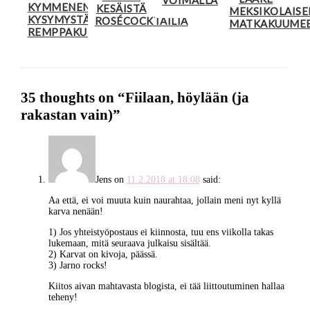
KYMMENEN
KESÄISTÄ
MEKSIKOLAISE
KYSYMYSTÄ
ROSÉCOCKTAILIA
MATKAKUUME
REMPPAKUPLAAN
35 thoughts on “
Fiilaan, höylään (ja
rakastan vain)
”
Jens
on
11.2.2018 at 18:08
said:
Aa että, ei voi muuta kuin naurahtaa, jollain meni nyt kyllä
karva nenään!
1) Jos yhteistyöpostaus ei kiinnosta, tuu ens viikolla takas
lukemaan, mitä seuraava julkaisu sisältää.
2) Karvat on kivoja, päässä.
3) Jarno rocks!
Kiitos aivan mahtavasta blogista, ei tää liittoutuminen hallaa
teheny!