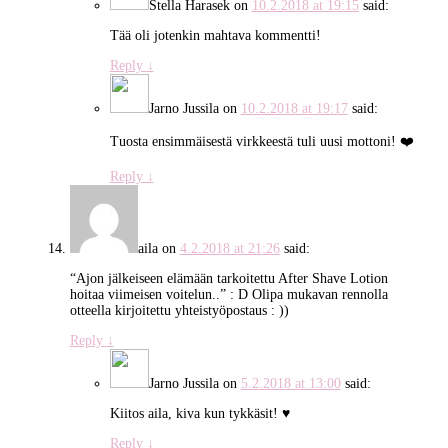
Stella Harasek
on
10.2.2018 at 19:15
said:
Tää oli jotenkin mahtava kommentti!
Reply
↓
Jarno Jussila
on
10.2.2018 at 19:17
said:
Tuosta ensimmäisestä virkkeestä tuli uusi mottoni! ❤️
Reply
↓
aila
on
4.2.2018 at 21:26
said:
“Ajon jälkeiseen elämään tarkoitettu After Shave Lotion
hoitaa viimeisen voitelun..” : D Olipa mukavan rennolla
otteella kirjoitettu yhteistyöpostaus : ))
Reply
↓
Jarno Jussila
on
5.2.2018 at 13:00
said:
Kiitos aila, kiva kun tykkäsit! ♥
Reply
↓