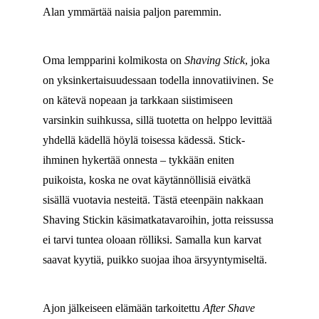
Alan ymmärtää naisia paljon paremmin.
Oma lempparini kolmikosta on
Shaving Stick
, joka
on yksinkertaisuudessaan todella innovatiivinen. Se
on kätevä nopeaan ja tarkkaan siistimiseen
varsinkin suihkussa, sillä tuotetta on helppo levittää
yhdellä kädellä höylä toisessa kädessä. Stick-
ihminen hykertää onnesta – tykkään eniten
puikoista, koska ne ovat käytännöllisiä eivätkä
sisällä vuotavia nesteitä. Tästä eteenpäin nakkaan
Shaving Stickin käsimatkatavaroihin, jotta reissussa
ei tarvi tuntea oloaan rölliksi. Samalla kun karvat
saavat kyytiä, puikko suojaa ihoa ärsyyntymiseltä.
Ajon jälkeiseen elämään tarkoitettu
After Shave