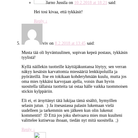
Jarno Jussila
on
10.2.2018 at 18:21
said:
Hei tosi kivaa, että tykkäsit!
Reply
↓
viv
on
8.2.2018 at 13:45
said:
Musta tää oli hyväntuulinen, sopivan kepeä postaus, tykkäsin
tyylistä!
Kyllä näillekin tuotteille käyttäjäkuntansa löytyy, sen verran
näkyy kesäisin karvattomia miessääriä lenkkipoluilla ja
pyöräteillä. Itse en tokikaan kohderyhmään kuulu, mutta jos
oma mies tykkäisi karvojaan ajella, voisin ihan hyvin
suositella tällaisia tuotteita tai ostaa hälle vaikka tuommoisen
stickin kylppäriin.
Eli ei, ei ärsyttänyt tätä lukijaa tämä sisältö, hymyillen
selasin jutun. :) Ja itsesasiassa palasin lukemaan vielä
uudelleen ja tarkemmin sen jälkeen kun olin lukenut
kommentit! :D Että jos joku sheivaava mies mun kuulteni
valittelee kutisevaa ihoaan, tiedän nyt mitä suositella. ;)
Reply
↓