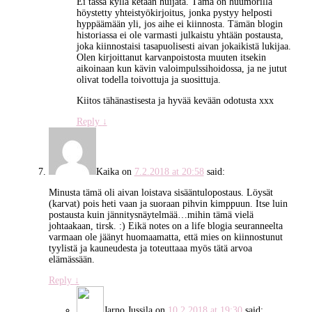
Ei tässä kyllä ketään huijata. Tämä on huumorilla
höystetty yhteistyökirjoitus, jonka pystyy helposti
hyppäämään yli, jos aihe ei kiinnosta. Tämän blogin
historiassa ei ole varmasti julkaistu yhtään postausta,
joka kiinnostaisi tasapuolisesti aivan jokaikistä lukijaa.
Olen kirjoittanut karvanpoistosta muuten itsekin
aikoinaan kun kävin valoimpulssihoidossa, ja ne jutut
olivat todella toivottuja ja suosittuja.
Kiitos tähänastisesta ja hyvää kevään odotusta xxx
Reply
↓
Kaika
on
7.2.2018 at 20:58
said:
Minusta tämä oli aivan loistava sisääntulopostaus. Löysät
(karvat) pois heti vaan ja suoraan pihvin kimppuun. Itse luin
postausta kuin jännitysnäytelmää…mihin tämä vielä
johtaakaan, tirsk. :) Eikä notes on a life blogia seuranneelta
varmaan ole jäänyt huomaamatta, että mies on kiinnostunut
tyylistä ja kauneudesta ja toteuttaaa myös tätä arvoa
elämässään.
Reply
↓
Jarno Jussila
on
10.2.2018 at 19:30
said: