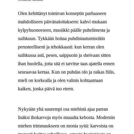
Olen kehittänyt toimivan konseptin parhaaseen
mahdolliseen päivänaloitukseen: kahvi mukaan
kylpyhuoneeseen, musiikki päälle puhelimesta ja
suihkuun. Tykkään hoitaa puhdistautumisriitin
perusteellisesti ja tehokkaasti: kun kerran olen
suihkussa asti, pesen, saippuoin ja sheivaan sitten
ihan huolella, jotta sitä ei tarvitse taas ajatella ennen
seuraavaa kertaa. Kun on puhdas olo ja raikas fiilis,
mieli on korkealla ja olen valmis kohtaamaan
kaiken, jonka päivä tuo eteen.
Nykyään yhä suurempi osa miehistä ajaa parran
lisäksi ihokarvoja myös muualta kehosta. Modernin
miehen trimmaukseen on monia syitä: karvoista on