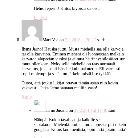
Hehe, repesin! Kiitos kivoista sanoista!
Reply
↓
Mari Vee
on
7.2.2018 at 20:27
said:
Ihana Jarno! Hauska juttu. Musta miehellä saa olla karvoja
tai olla karvaton. Entinen mieheni oli luonnostaan melkein
karvaton alopecian vuoksi ja ei mua häirinnyt silosääret sun
muut ollenkaan. Nykyisellä miehellä on taas normaali
karvoitus, joka sopii hänelle kuin nakutettu. Eli varmasti
sopii molempi ja sehän on tärkein mistä itse tykkää.
Outoa, että jotkut lukijat ottavat tämän asian niin kovin
vakavasti. Jatka Jarno samaan malliin vaan!
Reply
↓
Jarno Jussila
on
10.2.2018 at 19:40
said:
Näinpä! Kukin tavallaan ja kaikille se
suotakoon. Mielenkiintoinen tuo alopecia, piti oikein
googlata. Kiitos kommentista, opin tästä jotain uutta!