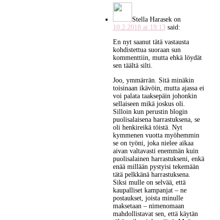
Stella Harasek
on
10.2.2018 at 19:13
said:
En nyt saanut tätä vastausta
kohdistettua suoraan sun
kommenttiin, mutta ehkä löydät
sen täältä silti.
Joo, ymmärrän. Sitä minäkin
toisinaan ikävöin, mutta ajassa ei
voi palata taaksepäin johonkin
sellaiseen mikä joskus oli.
Silloin kun perustin blogin
puolisalaisena harrastuksena, se
oli henkireikä töistä. Nyt
kymmenen vuotta myöhemmin
se on työni, joka nielee aikaa
aivan valtavasti enemmän kuin
puolisalainen harrastukseni, enkä
enää millään pystyisi tekemään
tätä pelkkänä harrastuksena.
Siksi mulle on selvää, että
kaupalliset kampanjat – ne
postaukset, joista minulle
maksetaan – nimenomaan
mahdollistavat sen, että käytän