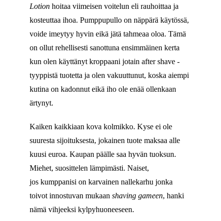
Lotion
hoitaa viimeisen voitelun eli rauhoittaa ja
kosteuttaa ihoa. Pumppupullo on näppärä käytössä,
voide imeytyy hyvin eikä jätä tahmeaa oloa. Tämä
on ollut rehellisesti sanottuna ensimmäinen kerta
kun olen käyttänyt kroppaani jotain after shave -
tyyppistä tuotetta ja olen vakuuttunut, koska aiempi
kutina on kadonnut eikä iho ole enää ollenkaan
ärtynyt.
Kaiken kaikkiaan kova kolmikko. Kyse ei ole
suuresta sijoituksesta, jokainen tuote maksaa alle
kuusi euroa. Kaupan päälle saa hyvän tuoksun.
Miehet, suosittelen lämpimästi. Naiset,
jos kumppanisi on karvainen nallekarhu jonka
toivot innostuvan mukaan
shaving gameen
, hanki
nämä vihjeeksi kylpyhuoneeseen.