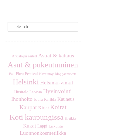
S
e
a
r
c
Astiat & kattaus
Arkistojen aarteet
h
Asut & pukeutuminen
Flow Festival
Havaintoja bloggaamisesta
Bali
Helsinki
Helsinki-vinkit
Hyvinvointi
Hirsitalo Lapissa
Ihonhoito
Kauneus
Joulu
Karibia
Koirat
Kaupat
Kirjat
Koti kaupungissa
Kreikka
Kukat
Lappi
Liikunta
Luonnonkosmetiikka