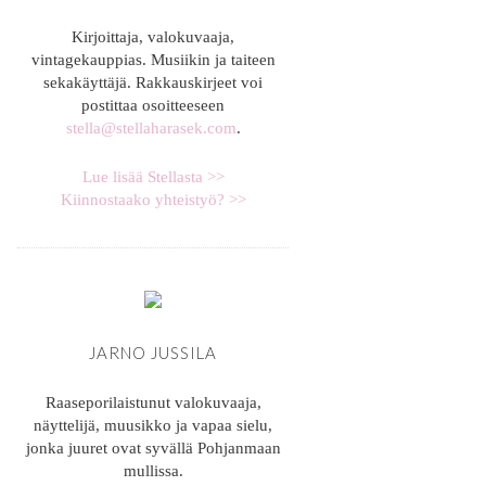
Kirjoittaja, valokuvaaja,
vintagekauppias. Musiikin ja taiteen
sekakäyttäjä. Rakkauskirjeet voi
postittaa osoitteeseen
stella@stellaharasek.com
.
Lue lisää Stellasta >>
Kiinnostaako yhteistyö? >>
JARNO JUSSILA
Raaseporilaistunut valokuvaaja,
näyttelijä, muusikko ja vapaa sielu,
jonka juuret ovat syvällä Pohjanmaan
mullissa.