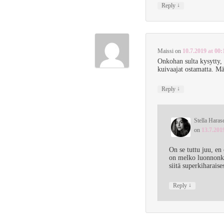
↓
Reply
Maissi
on
10.7.2019 at 00:
Onkohan sulta kysytty, 
kuivaajat ostamatta. Mä
↓
Reply
Stella Haras
on
13.7.201
On se tuttu juu, en
on melko luonnonki
siitä superkiharais
↓
Reply