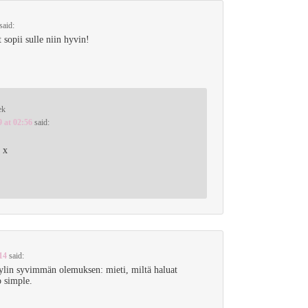
said:
sopii sulle niin hyvin!
ek
9 at 02:56
said:
! x
14
said:
yylin syvimmän olemuksen: mieti, miltä haluat
o simple.