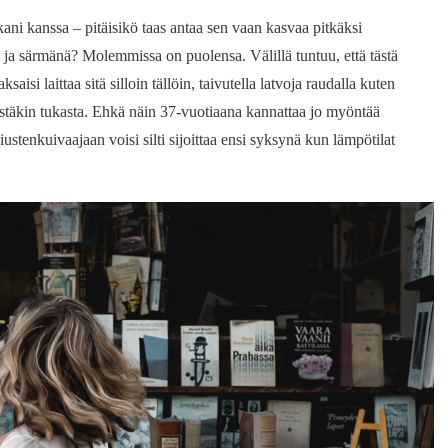
kani kanssa – pitäisikö taas antaa sen vaan kasvaa pitkäksi
 ja särmänä? Molemmissa on puolensa. Välillä tuntuu, että tästä
aisi laittaa sitä silloin tällöin, taivutella latvoja raudalla kuten
ästäkin tukasta. Ehkä näin 37-vuotiaana kannattaa jo myöntää
iustenkuivaajaan voisi silti sijoittaa ensi syksynä kun lämpötilat