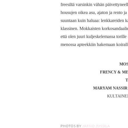
freesiltä varsinkin vähän päivettyneel
housujen oikea asu, ajaton ja rento ja
suuntaan kuin haluaa: lenkkareiden k
klassinen. Mokkaisten korkosandaalieni
että olen juuri kuljeskelemassa torille
menossa apteekkiin hakemaan koiralle
MOS
FRENCY & M
MARYAM NASSIR
KULTAINEN
PHOTOS BY
JARNO JUSSILA