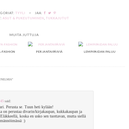
GORIAT:
TYYLI
~
JAA:
:
ASUT & PUKEUTUMINEN
,
TUKKAJUTUT
MUITA JUTTUJA
A-FASHION
PERJANTAIPÄIVIÄ
LEMPIPAIDAN PALUU
AUNELMIA
”
:45
said:
ari. Perusta se. Tuun heti kylään!
 on perustaa divarin/kirjakaupan, kukkakaupan ja
 Eläkkeellä, koska en usko sen tuottavan, mutta siellä
 emännöimässä :)