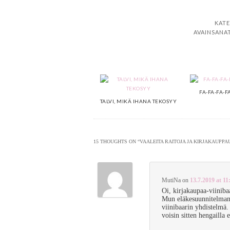
KATE
AVAINSANAT
FA-FA-FA-F
TALVI, MIKÄ IHANA TEKOSYY
15 THOUGHTS ON “
VAALEITA RAITOJA JA KIRJAKAUPP
MutiNa
on
13.7.2019 at 11
Oi, kirjakaupaa-viiniba
Mun eläkesuunnitelmana
viinibaarin yhdistelmä.
voisin sitten hengailla