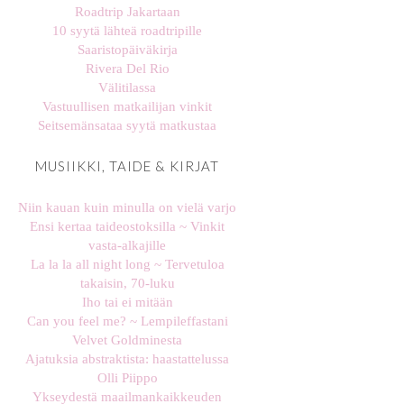
Roadtrip Jakartaan
10 syytä lähteä roadtripille
Saaristopäiväkirja
Rivera Del Rio
Välitilassa
Vastuullisen matkailijan vinkit
Seitsemänsataa syytä matkustaa
MUSIIKKI, TAIDE & KIRJAT
Niin kauan kuin minulla on vielä varjo
Ensi kertaa taideostoksilla ~ Vinkit
vasta-alkajille
La la la all night long ~ Tervetuloa
takaisin, 70-luku
Iho tai ei mitään
Can you feel me? ~ Lempileffastani
Velvet Goldminesta
Ajatuksia abstraktista: haastattelussa
Olli Piippo
Ykseydestä maailmankaikkeuden