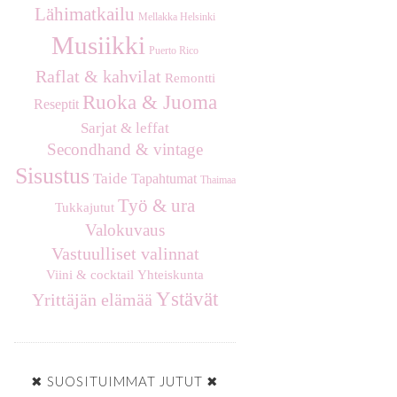
Lähimatkailu
Mellakka Helsinki
Musiikki
Puerto Rico
Raflat & kahvilat
Remontti
Ruoka & Juoma
Reseptit
Sarjat & leffat
Secondhand & vintage
Sisustus
Taide
Tapahtumat
Thaimaa
Työ & ura
Tukkajutut
Valokuvaus
Vastuulliset valinnat
Viini & cocktail
Yhteiskunta
Ystävät
Yrittäjän elämää
✖ SUOSITUIMMAT JUTUT ✖