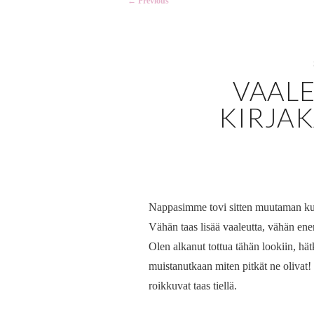
←
Previous
navigation
VAALE
KIRJA
Nappasimme tovi sitten muutaman kuva
Vähän taas lisää vaaleutta, vähän en
Olen alkanut tottua tähän lookiin, hä
muistanutkaan miten pitkät ne olivat! J
roikkuvat taas tiellä.