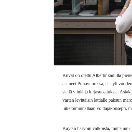
Kuvat on otettu Albertinkadulla piene
asuneet Punavuoressa, siis yli vuoden, j
siellä viiniä ja kirjasuosituksia. Asia
varten levittäisin lattialle paksun ma
liiketoiminnaltaan voittajakonsepti, m
Käytän harvoin valkoista, mutta aina 