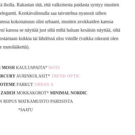
lä iholla. Rakastan sitä, että valkoisesta paidasta syntyy mustien
 elegantti. Kenkävalinnalla saa taivuteltua nyanssit siihen
anssa kokonaisuus olisi urbaani, mustien avokkaiden kanssa
 kanssa se näyttää just siltä miltä haluan kesäisin näyttää, siltä
 ostamaan kukkia tai lähdössä ulos viinille (vaikka oikeasti olen
 matolääkettä).
 MOSH
KAULUSPAITA*
DOTS
ERCURY
AURINKOLASIT*
TREND OPTIC
TOTEME
FARKUT
URBAN A
 ZADEH
MOKKAKOROT*
MINIMAL NORDIC
 RIIPUS MATKAMUISTO PARIISISTA
*SAATU