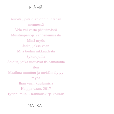
ELÄMÄ
Asioita, joita olen oppinut tähän
mennessä
Vela vai vasta päättämässä
Muistiinpanoja vanhenemisesta
Minä myös
Jatka, jaksa vaan
Mitä tiedän rakkaudesta
Sykerajoilla
Asioita, jotka tuottavat tislaamatonta
iloa
Maailma muuttuu ja meidän täytyy
myös
Ihan vaan kuulumisia
Heippa vaan, 2017
Tyttöni mun ~ Rakkauskirje koiralle
MATKAT