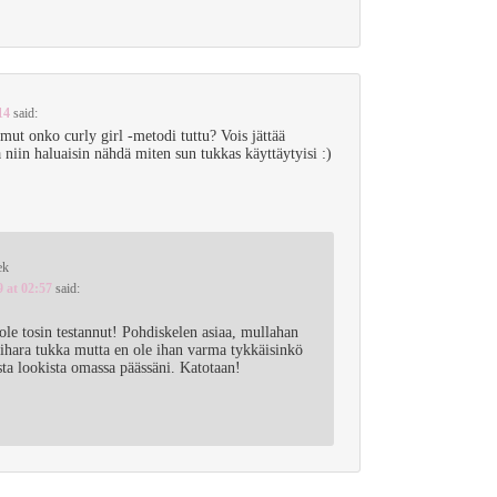
14
said:
mut onko curly girl -metodi tuttu? Vois jättää
 niin haluaisin nähdä miten sun tukkas käyttäytyisi :)
ek
9 at 02:57
said:
 ole tosin testannut! Pohdiskelen asiaa, mullahan
hara tukka mutta en ole ihan varma tykkäisinkö
esta lookista omassa päässäni. Katotaan!