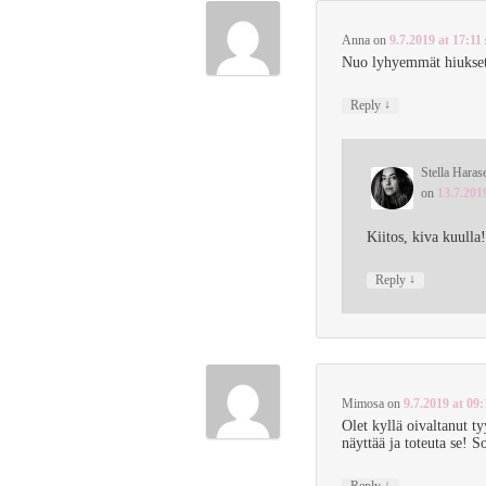
Anna
on
9.7.2019 at 17:11
Nuo lyhyemmät hiukset 
↓
Reply
Stella Haras
on
13.7.201
Kiitos, kiva kuulla
↓
Reply
Mimosa
on
9.7.2019 at 09:
Olet kyllä oivaltanut t
näyttää ja toteuta se! S
↓
Reply