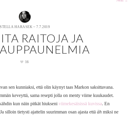
Next
→
STELLA HARASEK
~
7.7.2019
ITA RAITOJA JA
KAUPPAUNELMIA
16
n sen kunniaksi, että olin käynyt taas Markon saksittavana.
emmän keveyttä, sama resepti jolla on menty viime kuukaudet.
tkähdin kun näin pitkät hiukseni
viimekesäisissä kuvissa
. En
a silloin tietysti ajattelin suurimman osan ajasta että
äh
miksi ne