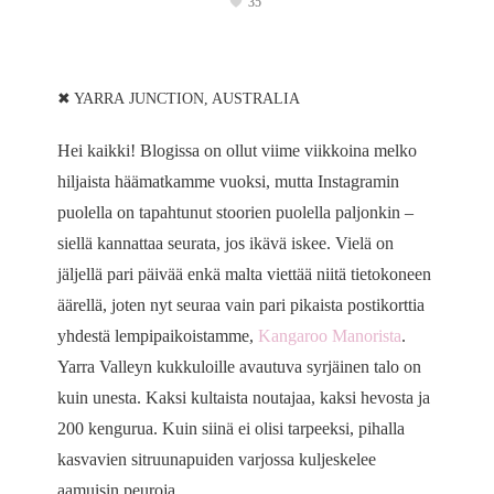
35
✖ YARRA JUNCTION, AUSTRALIA
Hei kaikki! Blogissa on ollut viime viikkoina melko
hiljaista häämatkamme vuoksi, mutta Instagramin
puolella on tapahtunut stoorien puolella paljonkin –
siellä kannattaa seurata, jos ikävä iskee. Vielä on
jäljellä pari päivää enkä malta viettää niitä tietokoneen
äärellä, joten nyt seuraa vain pari pikaista postikorttia
yhdestä lempipaikoistamme,
Kangaroo Manorista
.
Yarra Valleyn kukkuloille avautuva syrjäinen talo on
kuin unesta. Kaksi kultaista noutajaa, kaksi hevosta ja
200 kengurua. Kuin siinä ei olisi tarpeeksi, pihalla
kasvavien sitruunapuiden varjossa kuljeskelee
aamuisin peuroja.