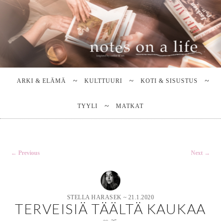
Stella Harasek & Jarno Jussila
Notes on a life
Main
SKIP
SKIP
TO
TO
menu
ARKI & ELÄMÄ
KULTTUURI
KOTI & SISUSTUS
PRIMARY
SECONDARY
CONTENT
CONTENT
TYYLI
MATKAT
Post
←
Previous
Next
→
navigation
STELLA HARASEK
~
21.1.2020
TERVEISIÄ TÄÄLTÄ KAUKAA