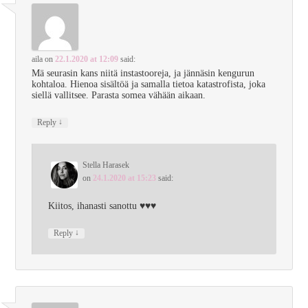
aila
on
22.1.2020 at 12:09
said:
Mä seurasin kans niitä instastooreja, ja jännäsin kengurun
kohtaloa. Hienoa sisältöä ja samalla tietoa katastrofista, joka
siellä vallitsee. Parasta somea vähään aikaan.
↓
Reply
Stella Harasek
on
24.1.2020 at 15:23
said:
Kiitos, ihanasti sanottu ♥♥♥
↓
Reply