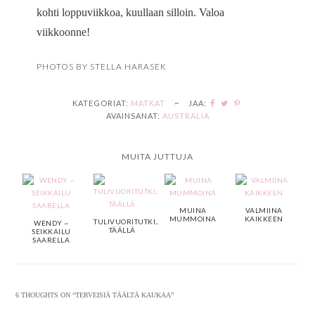
kohti loppuviikkoa, kuullaan silloin. Valoa
viikkoonne!
PHOTOS BY STELLA HARASEK
KATEGORIAT:
MATKAT
~
JAA:
AVAINSANAT:
AUSTRALIA
MUITA JUTTUJA
MUINA
VALMIINA
MUMMOINA
KAIKKEEN
TULIVUORITUTKIJANA
WENDY ~
TÄÄLLÄ
SEIKKAILU
SAARELLA
6 THOUGHTS ON “
TERVEISIÄ TÄÄLTÄ KAUKAA
”