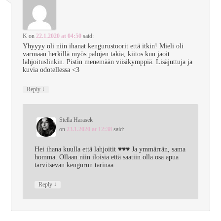
K
on
22.1.2020 at 04:50
said:
Yhyyyy oli niin ihanat kengurustoorit että itkin! Mieli oli
varmaan herkillä myös palojen takia, kiitos kun jaoit
lahjoituslinkin. Pistin menemään viisikymppiä. Lisäjuttuja ja
kuvia odotellessa <3
↓
Reply
Stella Harasek
on
23.1.2020 at 12:38
said:
Hei ihana kuulla että lahjoitit ♥♥♥ Ja ymmärrän, sama
homma. Ollaan niin iloisia että saatiin olla osa apua
tarvitsevan kengurun tarinaa.
↓
Reply