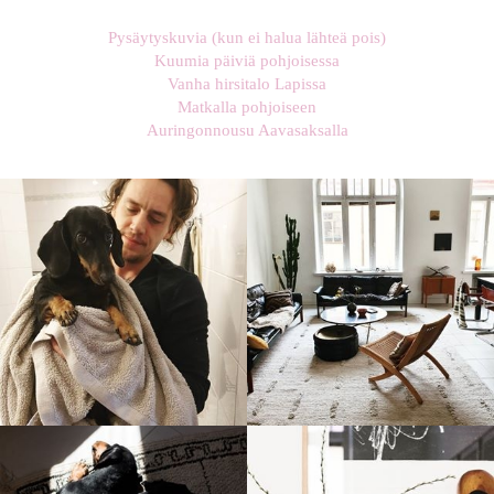
Pysäytyskuvia (kun ei halua lähteä pois)
Kuumia päiviä pohjoisessa
Vanha hirsitalo Lapissa
Matkalla pohjoiseen
Auringonnousu Aavasaksalla
stellaharasek
stellaharasek
stellaharasek
stellaharasek