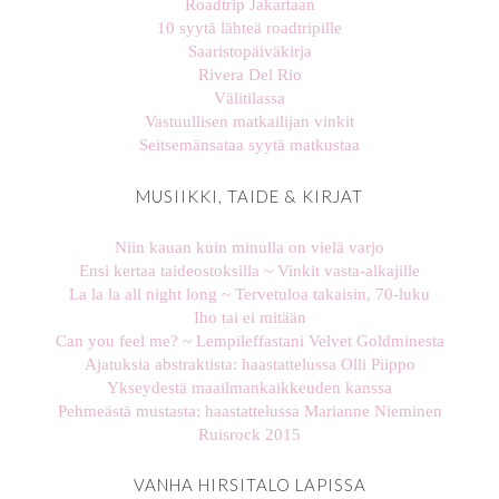
Roadtrip Jakartaan
10 syytä lähteä roadtripille
Saaristopäiväkirja
Rivera Del Rio
Välitilassa
Vastuullisen matkailijan vinkit
Seitsemänsataa syytä matkustaa
MUSIIKKI, TAIDE & KIRJAT
Niin kauan kuin minulla on vielä varjo
Ensi kertaa taideostoksilla ~ Vinkit vasta-alkajille
La la la all night long ~ Tervetuloa takaisin, 70-luku
Iho tai ei mitään
Can you feel me? ~ Lempileffastani Velvet Goldminesta
Ajatuksia abstraktista: haastattelussa Olli Piippo
Ykseydestä maailmankaikkeuden kanssa
Pehmeästä mustasta: haastattelussa Marianne Nieminen
Ruisrock 2015
VANHA HIRSITALO LAPISSA