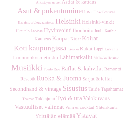
Astiat & kattaus
Arkistojen aarteet
h
Asut & pukeutuminen
Flow Festival
Bali
Helsinki
Helsinki-vinkit
Havaintoja bloggaamisesta
Hyvinvointi
Ihonhoito
Joulu
Hirsitalo Lapissa
Karibia
Koirat
Kaupat
Kauneus
Kirjat
Koti kaupungissa
Kukat
Lappi
Kreikka
Liikunta
Lähimatkailu
Luonnonkosmetiikka
Mellakka Helsinki
Musiikki
Raflat & kahvilat
Remontti
Puerto Rico
Ruoka & Juoma
Sarjat & leffat
Reseptit
Sisustus
Secondhand & vintage
Taide
Tapahtumat
Työ & ura
Valokuvaus
Tukkajutut
Thaimaa
Vastuulliset valinnat
Viini & cocktail
Yhteiskunta
Ystävät
Yrittäjän elämää