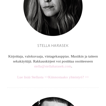
STELLA HARASEK
Kirjoittaja, valokuvaaja, vintagekauppias. Musiikin ja taiteen
sekakäyttäjä. Rakkauskirjeet voi postittaa osoitteeseen
stella@stellaharasek.com
.
Lue lisää Stellasta >>
Kiinnostaako yhteistyö? >>