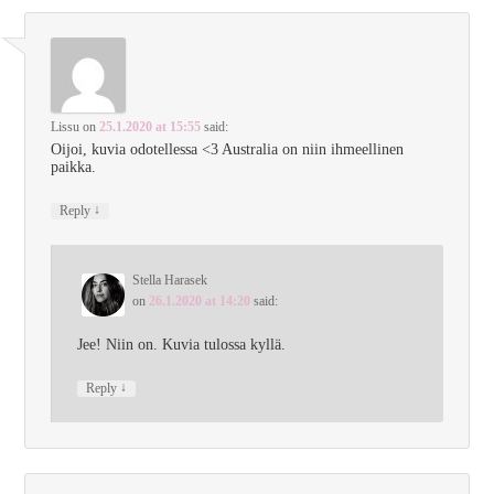
Lissu
on
25.1.2020 at 15:55
said:
Oijoi, kuvia odotellessa <3 Australia on niin ihmeellinen
paikka.
↓
Reply
Stella Harasek
on
26.1.2020 at 14:20
said:
Jee! Niin on. Kuvia tulossa kyllä.
↓
Reply