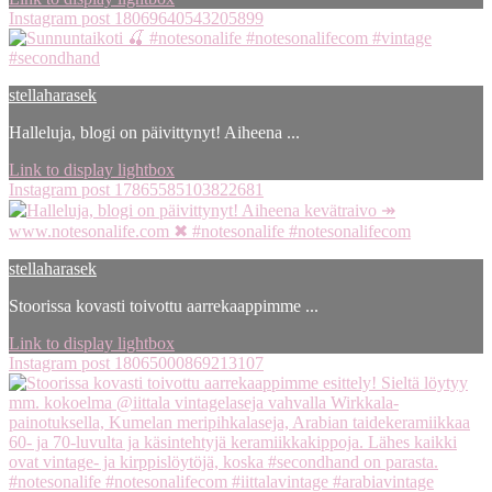
Instagram post 18069640543205899
stellaharasek
Halleluja, blogi on päivittynyt! Aiheena ...
Link to display lightbox
Instagram post 17865585103822681
stellaharasek
Stoorissa kovasti toivottu aarrekaappimme ...
Link to display lightbox
Instagram post 18065000869213107