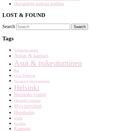
Havaintoja uudesta kodista
LOST & FOUND
Search
Tags
Arkistojen aarteet
Astiat & kattaus
Asut & pukeutuminen
Bali
Flow Festival
Havaintoja bloggaamisesta
Helsinki
Helsinki-vinkit
Hirsitalo Lapissa
Hyvinvointi
Ihonhoito
Joulu
Karibia
Kauneus