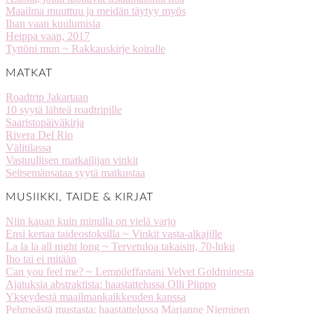
Maailma muuttuu ja meidän täytyy myös
Ihan vaan kuulumisia
Heippa vaan, 2017
Tyttöni mun ~ Rakkauskirje koiralle
MATKAT
Roadtrip Jakartaan
10 syytä lähteä roadtripille
Saaristopäiväkirja
Rivera Del Rio
Välitilassa
Vastuullisen matkailijan vinkit
Seitsemänsataa syytä matkustaa
MUSIIKKI, TAIDE & KIRJAT
Niin kauan kuin minulla on vielä varjo
Ensi kertaa taideostoksilla ~ Vinkit vasta-alkajille
La la la all night long ~ Tervetuloa takaisin, 70-luku
Iho tai ei mitään
Can you feel me? ~ Lempileffastani Velvet Goldminesta
Ajatuksia abstraktista: haastattelussa Olli Piippo
Ykseydestä maailmankaikkeuden kanssa
Pehmeästä mustasta: haastattelussa Marianne Nieminen