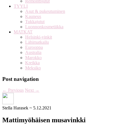
Remonttijutut
TYYLI
Asut & pukeutuminen
Kauneus
Tukkajutut
Luonnonkosmetiikka
MATKAT
Helsinki-vinkit
Lähimatkailu
Eurooppa
Australia
Marokko
Kreikka
Meksiko
Post navigation
←
Previous
Next
→
Stella Harasek
~
5.12.2021
Mattimyöhäisen musavinkki