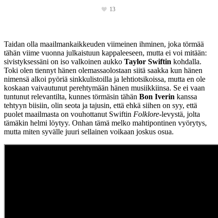
13
Taidan olla maailmankaikkeuden viimeinen ihminen, joka törmää
tähän viime vuonna julkaistuun kappaleeseen, mutta ei voi mitään:
sivistyksessäni on iso valkoinen aukko
Taylor Swiftin
kohdalla.
Toki olen tiennyt hänen olemassaolostaan siitä saakka kun hänen
nimensä alkoi pyöriä sinkkulistoilla ja lehtiotsikoissa, mutta en ole
koskaan vaivautunut perehtymään hänen musiikkiinsa. Se ei vaan
tuntunut relevantilta, kunnes törmäsin tähän
Bon Iverin
kanssa
tehtyyn biisiin, olin seota ja tajusin, että ehkä siihen on syy, että
puolet maailmasta on vouhottanut Swiftin
Folklore
-levystä, jolta
tämäkin helmi löytyy. Onhan tämä melko mahtipontinen vyörytys,
mutta miten syvälle juuri sellainen voikaan joskus osua.