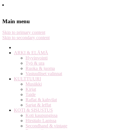
Stella Harasek & Jarno Jussila
Notes on a life
Main menu
Skip to primary content
Skip to secondary content
ARKI & ELÄMÄ
Hyvinvointi
Työ & ura
Ruoka & juoma
Vastuulliset valinnat
KULTTUURI
Musiikki
Kirjat
Taide
Raflat & kahvilat
Sarjat & leffat
KOTI & SISUSTUS
Koti kaupungissa
Hirsitalo Lapissa
Secondhand & vintage