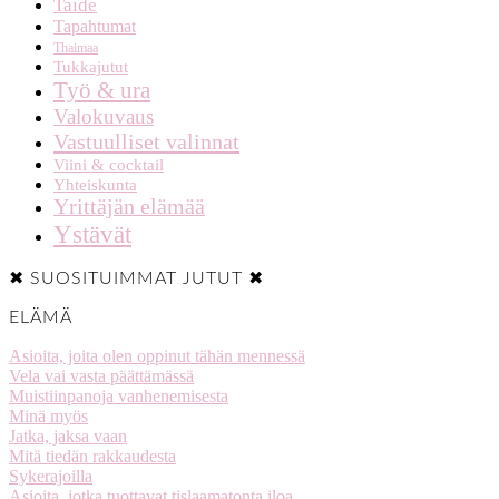
Taide
Tapahtumat
Thaimaa
Tukkajutut
Työ & ura
Valokuvaus
Vastuulliset valinnat
Viini & cocktail
Yhteiskunta
Yrittäjän elämää
Ystävät
✖ SUOSITUIMMAT JUTUT ✖
ELÄMÄ
Asioita, joita olen oppinut tähän mennessä
Vela vai vasta päättämässä
Muistiinpanoja vanhenemisesta
Minä myös
Jatka, jaksa vaan
Mitä tiedän rakkaudesta
Sykerajoilla
Asioita, jotka tuottavat tislaamatonta iloa