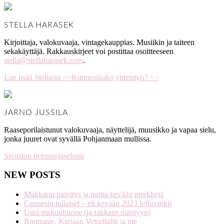
STELLA HARASEK
Kirjoittaja, valokuvaaja, vintagekauppias. Musiikin ja taiteen
sekakäyttäjä. Rakkauskirjeet voi postittaa osoitteeseen
stella@stellaharasek.com
.
Lue lisää Stellasta >>
Kiinnostaako yhteistyö? >>
JARNO JUSSILA
Raaseporilaistunut valokuvaaja, näyttelijä, muusikko ja vapaa sielu,
jonka juuret ovat syvällä Pohjanmaan mullissa.
Sivuston tietosuojaseloste
NEW POSTS
Makkarin päivitys ja muita kevään merkkejä
Cannesin tuliaiset – eli kevään 2023 leffavinkit
Uusi makuuhuone (ja rakkaus mäntyyn)
Roomage, Karjaan Veturitallit ja me