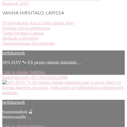
Ruisrock 2015
VANHA HIRSITALO LAPISSA
Pysäytyskuvia (kun ei halua lähteä pois)
Kuumia päiviä pohjoisessa
Vanha hirsitalo Lapissa
Matkalla pohjoiseen
Auringonnousu Aavasaksalla
stellaharasek
SPA DAY 🐾 Eli pieniä eläimiä rääkätään ...
Link to display lightbox
Instagram post 18113952610124586
stellaharasek
Sunnuntaikoti 🍒
#notesonalife ...
Link to display lightbox