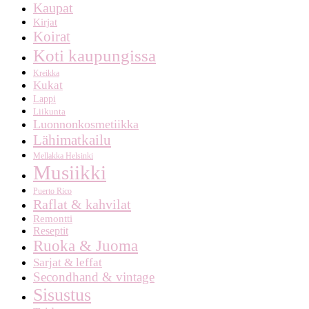
Kaupat
Kirjat
Koirat
Koti kaupungissa
Kreikka
Kukat
Lappi
Liikunta
Luonnonkosmetiikka
Lähimatkailu
Mellakka Helsinki
Musiikki
Puerto Rico
Raflat & kahvilat
Remontti
Reseptit
Ruoka & Juoma
Sarjat & leffat
Secondhand & vintage
Sisustus