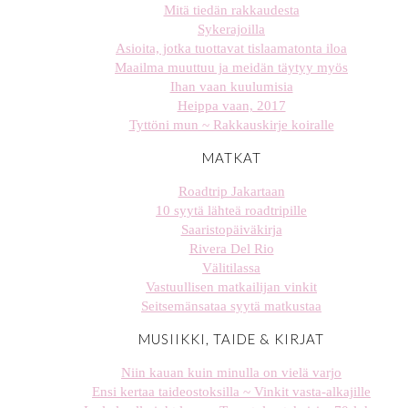
Mitä tiedän rakkaudesta
Sykerajoilla
Asioita, jotka tuottavat tislaamatonta iloa
Maailma muuttuu ja meidän täytyy myös
Ihan vaan kuulumisia
Heippa vaan, 2017
Tyttöni mun ~ Rakkauskirje koiralle
MATKAT
Roadtrip Jakartaan
10 syytä lähteä roadtripille
Saaristopäiväkirja
Rivera Del Rio
Välitilassa
Vastuullisen matkailijan vinkit
Seitsemänsataa syytä matkustaa
MUSIIKKI, TAIDE & KIRJAT
Niin kauan kuin minulla on vielä varjo
Ensi kertaa taideostoksilla ~ Vinkit vasta-alkajille