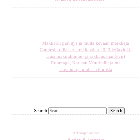
Makkarin päivitys ja muita kevään merkkejä
Cannesin tuliaiset – eli kevään 2023 leffavinkit
Uusi makuuhuone (ja rakkaus mäntyyn)
Roomage, Karjaan Veturitallit ja me
Havaintoja uudesta kodista
Search
Arkistojen aarteet
Astiat & kattaus