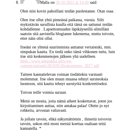
Malla
on
28.10.2021 at 14:49
said:
Olen niin kovin pahoillani teidän puolestanne. Otan osaa.
Olen itse ollut yhtä pimeässä paikassa, vuosia. Silti
mykistävän surullista kuulla että tämä on sattunut teidän
kohdallenne . Lapsettomuuden läpikäyneillä silmilläni
saatoin sitä aavistella blogianne lukeneena, mutta toivoin,
ettei näin olisi ollut.
Itseäni on yhtenä suurimmista auttanut vertaistuki, mm.
simpukan kautta. En tiedä onko tämä vihkonen tuttu, luin
itse sitä keskenmenojen jälkeen yhä uudelleen.
https://www.simpukka.info/wp-
content/uploads/2019/05/Keskenmeno_2017.pdf
Taiteen kannattelevan voiman tiedättekin varmasti
molemmat. Itse olen muun muassa tehnyt suruteoksia
luontoon, sitä kautta tehnyt surutyötä konkreettiseksi.
Toivon teille voimia suruun.
Meitä on monia, joita nämä aiheet koskettavat, joten jos
kirjoittaminen auttaa, niin antakaa palaa! Olette jo nyt
rohkeita, arvostan valtavasti.
Ja jollain tavoin, ehkä näkymättömin , ihmeitä toivovin
tavoin, uskon että moni meistä koettaa osaltaan teitä
kannatella. *