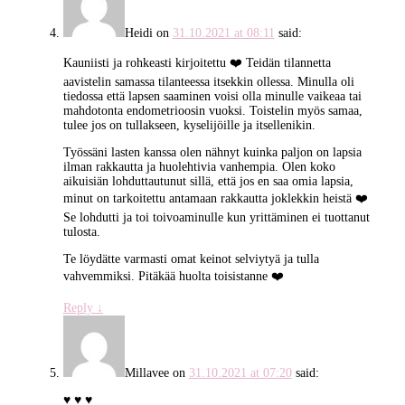
Heidi
on
31.10.2021 at 08:11
said:
Kauniisti ja rohkeasti kirjoitettu ❤️ Teidän tilannetta
aavistelin samassa tilanteessa itsekkin ollessa. Minulla oli
tiedossa että lapsen saaminen voisi olla minulle vaikeaa tai
mahdotonta endometrioosin vuoksi. Toistelin myös samaa,
tulee jos on tullakseen, kyselijöille ja itsellenikin.
Työssäni lasten kanssa olen nähnyt kuinka paljon on lapsia
ilman rakkautta ja huolehtivia vanhempia. Olen koko
aikuisiän lohduttautunut sillä, että jos en saa omia lapsia,
minut on tarkoitettu antamaan rakkautta joklekkin heistä ❤️
Se lohdutti ja toi toivoaminulle kun yrittäminen ei tuottanut
tulosta.
Te löydätte varmasti omat keinot selviytyä ja tulla
vahvemmiksi. Pitäkää huolta toisistanne ❤️
Reply
↓
Millavee
on
31.10.2021 at 07:20
said:
♥ ♥ ♥