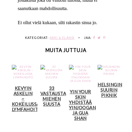
jostakusta joka oli vihdoin tulossa, mutta ei
saanutkaan mahdollisuutta.
Et ollut vielä kukaan, silti rakastin sinua jo.
KATEGORIAT:
ARKI & ELÄMÄ
~
JAA:
MUITA JUTTUJA
HELSINGIN
KEVYIN
33
SUURIN
YIN YOUR
ASKELIN
VASTAUSTA
PIKNIK
SKIN
~
MIEHEN
YHDISTÄÄ
KOKEILUSSA
SUUSTA
YINJOOGAN
LYMFAHOITO
JA GUA
SHAN