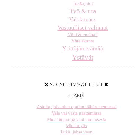
Tukkajutut
Työ & ura
Valokuvaus
Vastuulliset valinnat
Viini & cocktail
Yhteiskunta
Yrittäjän elämää
Ystävät
✖ SUOSITUIMMAT JUTUT ✖
ELÄMÄ
Asioita, joita olen oppinut tähän mennessä
Vela vai vasta päättämässä
Muistiinpanoja vanhenemisesta
Minä myös
Jatka, jaksa vaan