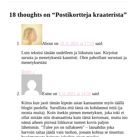
18 thoughts on “
Postikortteja kraaterista
”
About
on
18.11.2021 at 17:55
said:
Luin tekstisi tänään uudelleen ja liikutuin taas. Kirjoitat
surusta ja menetyksestä kauniisti. Olen pahoillani surustasi ja
menetyksestäsi
Reply
↓
Esme
on
8.11.2021 at 14:56
said:
Kiitos kun jaoit tämän kipeän asian kanssamme myös täällä
blogin puolella. Surullista että tämä on kohdannut teitä (ja
monia muita). Koin itsekin pienen menetyksen, joka toki ei
ollut mitään niin dramaattista kuin tämä kertomasi, mutta tuo
nämä aiheen piirissä liikkuvat tunteet kovin paljon
lähemmäs. “Tulee jos on tullakseen” – lausahdus joka
harvoin taitaa jäädä vain tuohon, jossain kohtaa se muuttuu