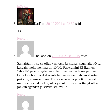
Reply
↓
KatE
on
30.10.2021 at 02:32
said:
<3
Reply
↓
ThePooh
on
28.10.2021 at 19:15
said:
Samaistuin, itse en ollut kunnossa ja istukan suunnalta löytyi
kasvain, koko homma oli 50/50. Papereihini jäi ikuinen
”abortti” ja suru sydämeen. Jäin ihan vaille tukea ja joka
kerta kun hoitohenkilökunta laittaa vaivani tehdyn abortin
piikkiin, meinaan itkeä. En ole enää ehjä ja jotkut päivät
mietin miksi edes elän, olen jotenkin sitten päättänyt ottaa
jonkun agendan ja selvitä sen avulla.
Reply
↓