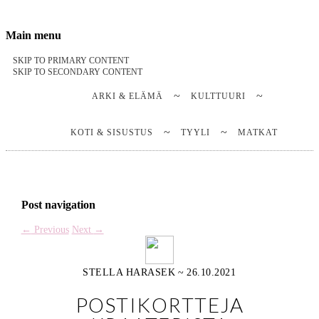
Stella Harasek & Jarno Jussila
Notes on a life
Main menu
SKIP TO PRIMARY CONTENT
SKIP TO SECONDARY CONTENT
ARKI & ELÄMÄ
KULTTUURI
KOTI & SISUSTUS
TYYLI
MATKAT
Post navigation
←
Previous
Next
→
STELLA HARASEK
~
26.10.2021
POSTIKORTTEJA