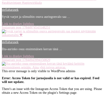
stellaharasek
Syvät varjot ja silmuihin osuva auringonvalo saa ...
Link to display lightbox
Instagram post 17844974543148251
stellaharasek
Ilta-aurinko osuu ensimmäisen kerran tänä ...
Link to display lightbox
Instagram post 17844943994150829
This error message is only visible to WordPress admins
Error: Access Token for jarnojussila is not valid or has expired. Feed
will not update.
There's an issue with the Instagram Access Token that you are using. Please
obtain a new Access Token on the plugin's Settings page.