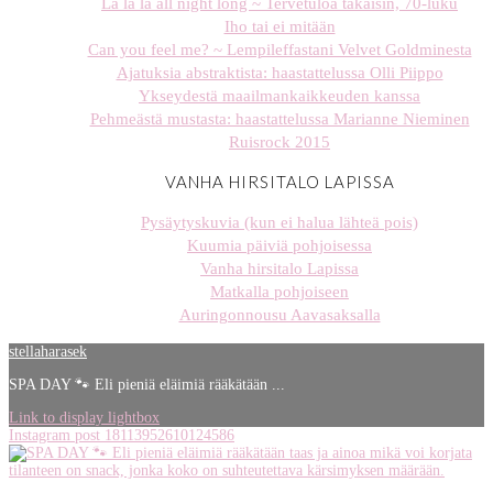
La la la all night long ~ Tervetuloa takaisin, 70-luku
Iho tai ei mitään
Can you feel me? ~ Lempileffastani Velvet Goldminesta
Ajatuksia abstraktista: haastattelussa Olli Piippo
Ykseydestä maailmankaikkeuden kanssa
Pehmeästä mustasta: haastattelussa Marianne Nieminen
Ruisrock 2015
VANHA HIRSITALO LAPISSA
Pysäytyskuvia (kun ei halua lähteä pois)
Kuumia päiviä pohjoisessa
Vanha hirsitalo Lapissa
Matkalla pohjoiseen
Auringonnousu Aavasaksalla
stellaharasek
SPA DAY 🐾 Eli pieniä eläimiä rääkätään ...
Link to display lightbox
Instagram post 18113952610124586