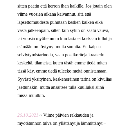
sitten päätin että kerron ihan kaikille. Jos jotain olen
viime vuosien aikana kaivannut, sitä että
lapsettomuudesta puhutaan kesken kaiken eikä
vasta jälkeenpäin, sitten kun syliin on saatu vauva,
tai vuosia myöhemmin kun lasta ei koskaan tullut ja
elämään on löytynyt muita suuntia. En kaipaa
selviytymistarinoita, vaan postikortteja kraaterin
keskeltä, tilanteista kuten tästä: emme tiedä miten
tässä käy, emme tiedä tuleeko meitä onnistamaan.
Syvästi yksityinen, keskeneräinen tarina on kivulias
jaettunakin, mutta ansaitsee tulla kuulluksi siinä
missä muutkin.
26.10.2021
~ Viime päivien rakkauden ja
myötätunnon tulva on yllättänyt ja lämmittänyt –