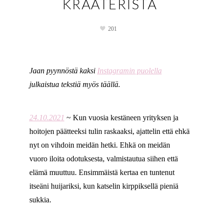
KRAATERISTA
201
Jaan pyynnöstä kaksi
Instagramin puolella
julkaistua tekstiä myös täällä.
24.10.2021
~ Kun vuosia kestäneen yrityksen ja
hoitojen päätteeksi tulin raskaaksi, ajattelin että ehkä
nyt on vihdoin meidän hetki. Ehkä on meidän
vuoro iloita odotuksesta, valmistautua siihen että
elämä muuttuu. Ensimmäistä kertaa en tuntenut
itseäni huijariksi, kun katselin kirppiksellä pieniä
sukkia.