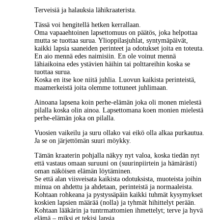
Terveisiä ja halauksia lähikraaterista.
Tässä voi hengitellä hetken kerrallaan.
Oma vapaaehtoinen lapsettomuus on päätös, joka helpottaa
mutta se tuottaa surua. Ylioppilasjuhlat, syntymäpäivät,
kaikki lapsia saaneiden perinteet ja odotukset joita en toteuta.
En aio mennä edes naimisiin. En ole voinut mennä
lähiaikoina edes ystävien häihin tai polttareihin koska se
tuottaa surua.
Koska en itse koe niitä juhlia. Luovun kaikista perinteistä,
maamerkeistä joita olemme tottuneet juhlimaan.
Ainoana lapsena koin perhe-elämän joka oli monen mielestä
pilalla koska olin ainoa. Lapsettomana koen monien mielestä
perhe-elämän joka on pilalla.
Vuosien vaikeilu ja suru ollako vai eikö olla alkaa purkautua.
Ja se on järjettömän suuri möykky.
Tämän kraaterin pohjalla näkyy nyt valoa, koska tiedän nyt
että vastaus omaan suruuni on (suurinpiirtein ja hämärästi)
oman näköisen elämän löytäminen.
Se että alan viisveisata kaikista odotuksista, muoteista joihin
minua on ahdettu ja ahdetaan, perinteistä ja normaaleista.
Kohtaan rohkeana ja pystyssäpäin kaikki tuhmät kysymykset
koskien lapsien määrää (nolla) ja tyhmät hihittelyt perään.
Kohtaan lääkärin ja tuntrmattomien ihmettelyt; terve ja hyvä
elämä – miksi et tekisi lapsia.