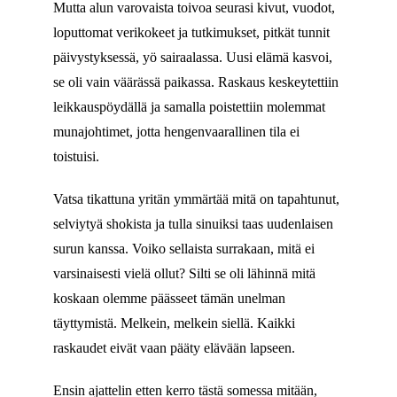
Mutta alun varovaista toivoa seurasi kivut, vuodot,
loputtomat verikokeet ja tutkimukset, pitkät tunnit
päivystyksessä, yö sairaalassa. Uusi elämä kasvoi,
se oli vain väärässä paikassa. Raskaus keskeytettiin
leikkauspöydällä ja samalla poistettiin molemmat
munajohtimet, jotta hengenvaarallinen tila ei
toistuisi.
Vatsa tikattuna yritän ymmärtää mitä on tapahtunut,
selviytyä shokista ja tulla sinuiksi taas uudenlaisen
surun kanssa. Voiko sellaista surrakaan, mitä ei
varsinaisesti vielä ollut? Silti se oli lähinnä mitä
koskaan olemme päässeet tämän unelman
täyttymistä. Melkein, melkein siellä. Kaikki
raskaudet eivät vaan pääty elävään lapseen.
Ensin ajattelin etten kerro tästä somessa mitään,