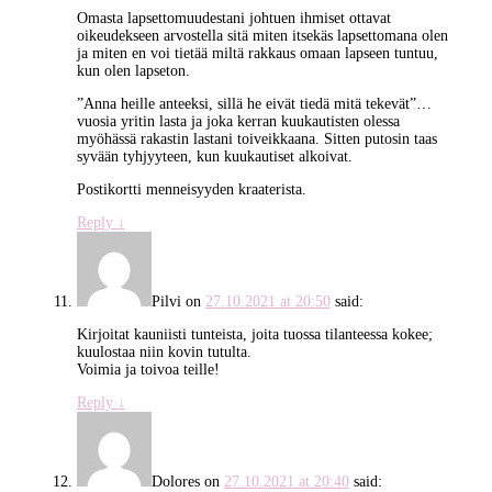
Omasta lapsettomuudestani johtuen ihmiset ottavat
oikeudekseen arvostella sitä miten itsekäs lapsettomana olen
ja miten en voi tietää miltä rakkaus omaan lapseen tuntuu,
kun olen lapseton.
”Anna heille anteeksi, sillä he eivät tiedä mitä tekevät”…
vuosia yritin lasta ja joka kerran kuukautisten olessa
myöhässä rakastin lastani toiveikkaana. Sitten putosin taas
syvään tyhjyyteen, kun kuukautiset alkoivat.
Postikortti menneisyyden kraaterista.
Reply
↓
Pilvi
on
27.10.2021 at 20:50
said:
Kirjoitat kauniisti tunteista, joita tuossa tilanteessa kokee;
kuulostaa niin kovin tutulta.
Voimia ja toivoa teille!
Reply
↓
Dolores
on
27.10.2021 at 20:40
said: