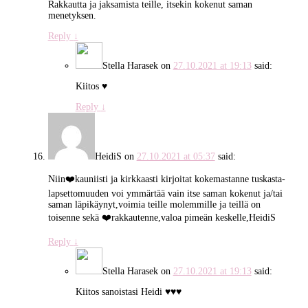
Rakkautta ja jaksamista teille, itsekin kokenut saman
menetyksen.
Reply
↓
Stella Harasek
on
27.10.2021 at 19:13
said:
Kiitos ♥
Reply
↓
HeidiS
on
27.10.2021 at 05:37
said:
Niin❤️kauniisti ja kirkkaasti kirjoitat kokemastanne tuskasta-
lapsettomuuden voi ymmärtää vain itse saman kokenut ja/tai
saman läpikäynyt,voimia teille molemmille ja teillä on
toisenne sekä ❤️rakkautenne,valoa pimeän keskelle,HeidiS
Reply
↓
Stella Harasek
on
27.10.2021 at 19:13
said:
Kiitos sanoistasi Heidi ♥♥♥