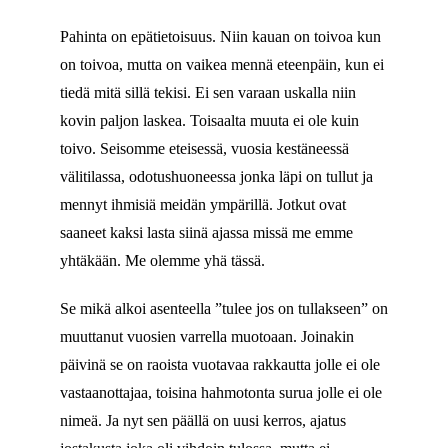
Pahinta on epätietoisuus. Niin kauan on toivoa kun
on toivoa, mutta on vaikea mennä eteenpäin, kun ei
tiedä mitä sillä tekisi. Ei sen varaan uskalla niin
kovin paljon laskea. Toisaalta muuta ei ole kuin
toivo. Seisomme eteisessä, vuosia kestäneessä
välitilassa, odotushuoneessa jonka läpi on tullut ja
mennyt ihmisiä meidän ympärillä. Jotkut ovat
saaneet kaksi lasta siinä ajassa missä me emme
yhtäkään. Me olemme yhä tässä.
Se mikä alkoi asenteella ”tulee jos on tullakseen” on
muuttanut vuosien varrella muotoaan. Joinakin
päivinä se on raoista vuotavaa rakkautta jolle ei ole
vastaanottajaa, toisina hahmotonta surua jolle ei ole
nimeä. Ja nyt sen päällä on uusi kerros, ajatus