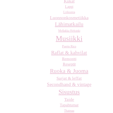
Kukat
Lappi
Liikunta
Luonnonkosmetiikka
Lähimatkailu
Mellakka Helsinki
Musiikki
Puerto Rico
Raflat & kahvilat
Remontti
Reseptit
Ruoka & Juoma
Sarjat & leffat
Secondhand & vintage
Sisustus
Taide
Tapahtumat
Thaimaa