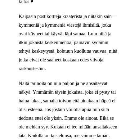
kiitos ♥
Kaipasin postikortteja kraaterista ja niitäkin sain –
kymmeniä ja kymmeniä viestejä ihmisiltä, jotka
ovat käyneet tai käyvät läpi samaa. Luin niitä ja
itkin jokaista keskenmenoa, painavin sydämin
tehtyä keskeytystä, kohtuun kuollutta vauvaa, niitä
jotka eivät ole saaneet koskaan edes viivoja
raskaustestiin.
Näitä tarinoita on niin paljon ja ne ansaitsevat
näkyä. Ymmärrän täysin jokaista, joka ei pysty tai
halua jakaa, samalla toivon että ainakaan häpeä ei
olisi esteenä. Jos jostain voi olla apua niin siitä
tiedosta ettei ole yksin. Emme ole ainoat. Eikä se
ole meidän syy. Kukaan ei tee mitään ansaitakseen
tätä. Kaikilla on taistelunsa, me saimme tämän.