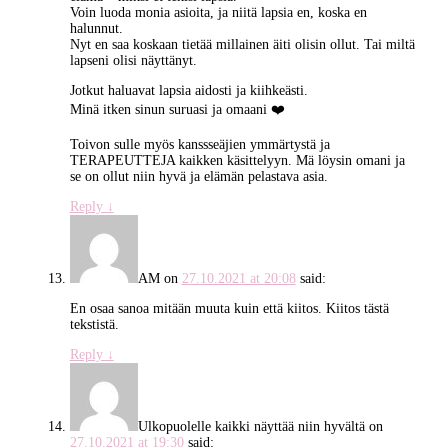
Voin luoda monia asioita, ja niitä lapsia en, koska en
halunnut.
Nyt en saa koskaan tietää millainen äiti olisin ollut. Tai miltä
lapseni olisi näyttänyt.
Jotkut haluavat lapsia aidosti ja kiihkeästi.
Minä itken sinun suruasi ja omaani ❤️
Toivon sulle myös kanssseäjien ymmärtystä ja
TERAPEUTTEJA kaikken käsittelyyn. Mä löysin omani ja
se on ollut niin hyvä ja elämän pelastava asia.
Reply
↓
AM
on
27.10.2021 at 20:08
said:
En osaa sanoa mitään muuta kuin että kiitos. Kiitos tästä
tekstistä.
Reply
↓
Ulkopuolelle kaikki näyttää niin hyvältä
on
27.10.2021 at 19:30
said: