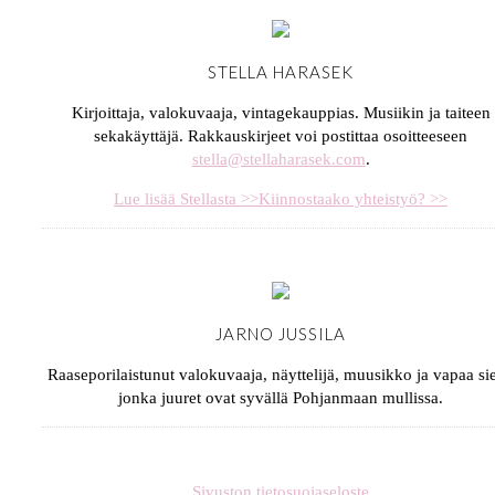
STELLA HARASEK
Kirjoittaja, valokuvaaja, vintagekauppias. Musiikin ja taiteen
sekakäyttäjä. Rakkauskirjeet voi postittaa osoitteeseen
stella@stellaharasek.com
.
Lue lisää Stellasta >>
Kiinnostaako yhteistyö? >>
JARNO JUSSILA
Raaseporilaistunut valokuvaaja, näyttelijä, muusikko ja vapaa sie
jonka juuret ovat syvällä Pohjanmaan mullissa.
Sivuston tietosuojaseloste