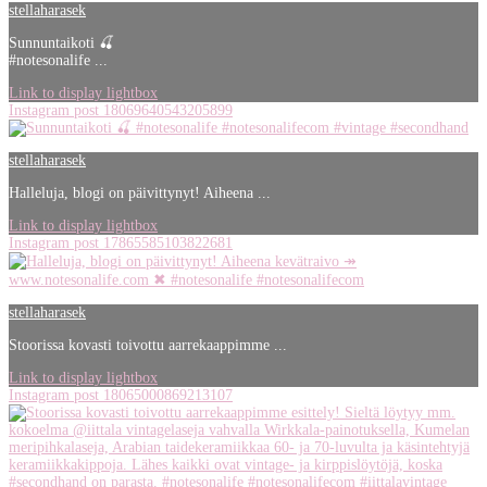
stellaharasek
Sunnuntaikoti 🍒
#notesonalife ...
Link to display lightbox
Instagram post 18069640543205899
stellaharasek
Halleluja, blogi on päivittynyt! Aiheena ...
Link to display lightbox
Instagram post 17865585103822681
stellaharasek
Stoorissa kovasti toivottu aarrekaappimme ...
Link to display lightbox
Instagram post 18065000869213107