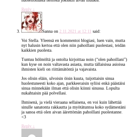
huolettomasta heitosta joksikin aivan muuksi.
Reply
↓
Sanna
on
2.11.2021 at 12:11
said:
Voi Stella. Yleensä en kommentoi blogiasi, luen vain, mutta
nyt halusin kertoa että olen niin pahoillani puolestasi, teidän
kaikkien puolesta.
Tuntuu hölmöltä ja ontolta kirjoittaa noin (“olen pahoillani”)
kun kyse on noin valtavasta asiasta, mutta tällaisissa asioissa
ihmisten kieli on riittämätöntä ja vajavaista.
Jos olisin eläin, ulvoisin öisin kuuta, tuijottaisin sinua
huolestuneesti koko ajan, parkkeeraisin syliisi enkä päästäisi
sinua minnekään ilman että olisin kiinni sinussa. Lopulta
nukahtaisin pää polvellasi.
Ihmisenä, ja vielä vieraana sellaisena, en voi kuin lähettää
sinulle sanatonta rakkautta ja myötätuntoa koko sydämestäni
ja sanoa että olen aivan äärettömän pahoillani puolestanne.
<3
Reply
↓