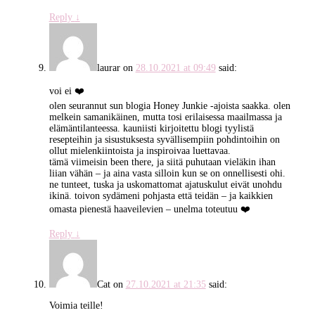
Reply
↓
laurar
on
28.10.2021 at 09:49
said:
voi ei ❤️
olen seurannut sun blogia Honey Junkie -ajoista saakka. olen
melkein samanikäinen, mutta tosi erilaisessa maailmassa ja
elämäntilanteessa. kauniisti kirjoitettu blogi tyylistä
resepteihin ja sisustuksesta syvällisempiin pohdintoihin on
ollut mielenkiintoista ja inspiroivaa luettavaa.
tämä viimeisin been there, ja siitä puhutaan vieläkin ihan
liian vähän – ja aina vasta silloin kun se on onnellisesti ohi.
ne tunteet, tuska ja uskomattomat ajatuskulut eivät unohdu
ikinä. toivon sydämeni pohjasta että teidän – ja kaikkien
omasta pienestä haaveilevien – unelma toteutuu ❤️
Reply
↓
Cat
on
27.10.2021 at 21:35
said:
Voimia teille!