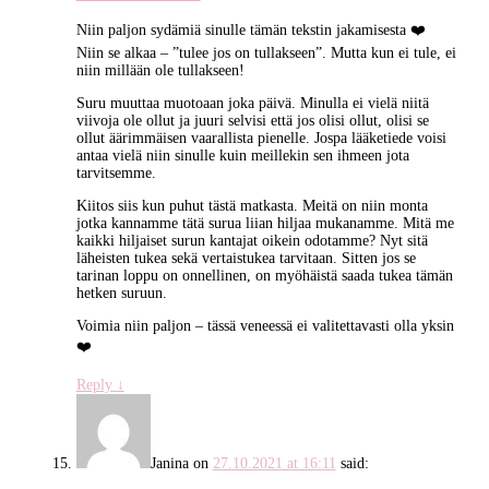
Niin paljon sydämiä sinulle tämän tekstin jakamisesta ❤️
Niin se alkaa – ”tulee jos on tullakseen”. Mutta kun ei tule, ei
niin millään ole tullakseen!
Suru muuttaa muotoaan joka päivä. Minulla ei vielä niitä
viivoja ole ollut ja juuri selvisi että jos olisi ollut, olisi se
ollut äärimmäisen vaarallista pienelle. Jospa lääketiede voisi
antaa vielä niin sinulle kuin meillekin sen ihmeen jota
tarvitsemme.
Kiitos siis kun puhut tästä matkasta. Meitä on niin monta
jotka kannamme tätä surua liian hiljaa mukanamme. Mitä me
kaikki hiljaiset surun kantajat oikein odotamme? Nyt sitä
läheisten tukea sekä vertaistukea tarvitaan. Sitten jos se
tarinan loppu on onnellinen, on myöhäistä saada tukea tämän
hetken suruun.
Voimia niin paljon – tässä veneessä ei valitettavasti olla yksin
❤️
Reply
↓
Janina
on
27.10.2021 at 16:11
said: