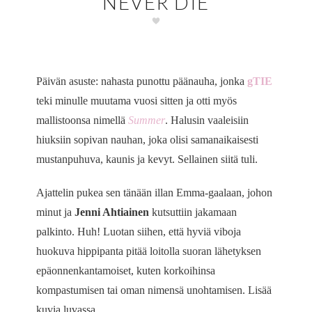
NEVER DIE
Päivän asuste: nahasta punottu päänauha, jonka
gTIE
teki minulle muutama vuosi sitten ja otti myös
mallistoonsa nimellä
Summer
. Halusin vaaleisiin
hiuksiin sopivan nauhan, joka olisi samanaikaisesti
mustanpuhuva, kaunis ja kevyt. Sellainen siitä tuli.
Ajattelin pukea sen tänään illan Emma-gaalaan, johon
minut ja
Jenni Ahtiainen
kutsuttiin jakamaan
palkinto. Huh! Luotan siihen, että hyviä viboja
huokuva hippipanta pitää loitolla suoran lähetyksen
epäonnenkantamoiset, kuten korkoihinsa
kompastumisen tai oman nimensä unohtamisen. Lisää
kuvia luvassa.