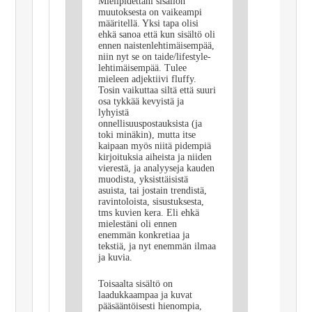
Mielipidettäni sisällön
muutoksesta on vaikeampi
määritellä. Yksi tapa olisi
ehkä sanoa että kun sisältö oli
ennen naistenlehtimäisempää,
niin nyt se on taide/lifestyle-
lehtimäisempää. Tulee
mieleen adjektiivi fluffy.
Tosin vaikuttaa siltä että suuri
osa tykkää kevyistä ja
lyhyistä
onnellisuuspostauksista (ja
toki minäkin), mutta itse
kaipaan myös niitä pidempiä
kirjoituksia aiheista ja niiden
vierestä, ja analyyseja kauden
muodista, yksisttäisistä
asuista, tai jostain trendistä,
ravintoloista, sisustuksesta,
tms kuvien kera. Eli ehkä
mielestäni oli ennen
enemmän konkretiaa ja
tekstiä, ja nyt enemmän ilmaa
ja kuvia.
Toisaalta sisältö on
laadukkaampaa ja kuvat
pääsääntöisesti hienompia,