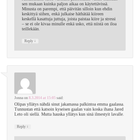
sen mukaan kuinka paljon aikaa on käytettävissä.
Minusta on parempi, että päivitän silloin kun ehdin
keskittyä siihen, enkä julkaise häthätää kiireen
keskellä kasattuja juttuja, joista paistaa kiire ja stressi
– se ei ole kivaa minulle enkä usko, että niistä on iloa
teillekään.
↓
Reply
Jonna
on
8.3.2014 at 15:05
said:
Olipas yllätys nähdä sinut jakamassa palkintoa emma gaalassa.
Tunnustan että katsoin kyseisen gaalan vain koska ihana Jared
Leto oli siellä. Mutta hauska yllätys kun sinä ilmestyit lavalle.
↓
Reply