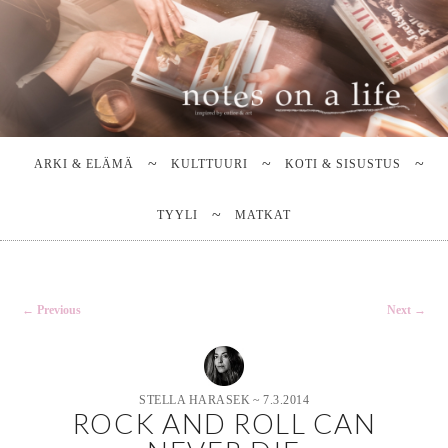
Stella Harasek & Jarno Jussila
Notes on a life
Main
SKIP
SKIP
TO
TO
menu
ARKI & ELÄMÄ
KULTTUURI
KOTI & SISUSTUS
PRIMARY
SECONDARY
CONTENT
CONTENT
TYYLI
MATKAT
Post
←
Previous
Next
→
navigation
STELLA HARASEK
~
7.3.2014
ROCK AND ROLL CAN