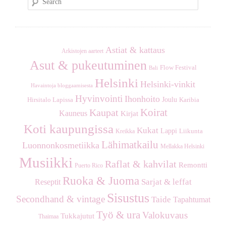
e
a
r
c
Astiat & kattaus
Arkistojen aarteet
h
Asut & pukeutuminen
Flow Festival
Bali
Helsinki
Helsinki-vinkit
Havaintoja bloggaamisesta
Hyvinvointi
Ihonhoito
Joulu
Hirsitalo Lapissa
Karibia
Koirat
Kaupat
Kauneus
Kirjat
Koti kaupungissa
Kukat
Lappi
Kreikka
Liikunta
Lähimatkailu
Luonnonkosmetiikka
Mellakka Helsinki
Musiikki
Raflat & kahvilat
Remontti
Puerto Rico
Ruoka & Juoma
Sarjat & leffat
Reseptit
Sisustus
Secondhand & vintage
Taide
Tapahtumat
Työ & ura
Valokuvaus
Tukkajutut
Thaimaa