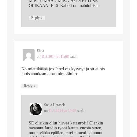
MIETTIMÄÄN MIKÄ HELVETTI SE
OLIKAAN. Että. Kaikki on mahdollista.
↓
Reply
Elina
on
11.3.2014 at 11:08
said:
No miettikääpä jos Jared ois kysynyt ja sit ei ois
muistanutkaan omaa nimeään! :o
↓
Reply
Stella Harasek
on
11.3.2014 at 19:03
said:
SE olisikin ollut hirveä katastrofi! Olenkin
tavannut Jaredin työni kautta vuosia sitten,
mutta vähän epäilen, ettei nimeni painunut