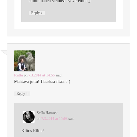
silloin hänen sielunsa syövereihin ;)
↓
Reply
Riitta
on
7.3.2014 at 14:55
said:
Mahtava juttu! Hauskaa iltaa. :-)
↓
Reply
Stella Harasek
on
7.3.2014 at 15:08
said:
Kiitos Riitta!