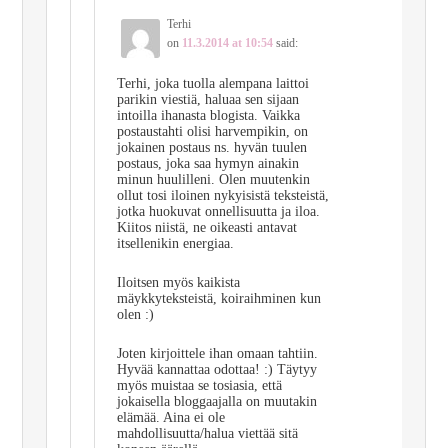
Terhi
on
11.3.2014 at 10:54
said:
Terhi, joka tuolla alempana laittoi
parikin viestiä, haluaa sen sijaan
intoilla ihanasta blogista. Vaikka
postaustahti olisi harvempikin, on
jokainen postaus ns. hyvän tuulen
postaus, joka saa hymyn ainakin
minun huulilleni. Olen muutenkin
ollut tosi iloinen nykyisistä teksteistä,
jotka huokuvat onnellisuutta ja iloa.
Kiitos niistä, ne oikeasti antavat
itsellenikin energiaa.
Iloitsen myös kaikista
mäykkyteksteistä, koiraihminen kun
olen :)
Joten kirjoittele ihan omaan tahtiin.
Hyvää kannattaa odottaa! :) Täytyy
myös muistaa se tosiasia, että
jokaisella bloggaajalla on muutakin
elämää. Aina ei ole
mahdollisuutta/halua viettää sitä