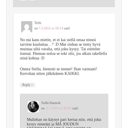
Terhi
on
7.3.2014 at 18:14
said:
No mä kans mietin, et ei kai siellä omaa nimeä
tarvitse kuuluttaa…? :D Mut oishan se tietty hyvä
muistaa siltä varalta, että joku kysyy. Tai esittelee
itsensä. Hieman noloa se toki olis, jos alkais takellella
siinä kohtaa :D
Onnea Stella, hienosti se menee! Ihan varmasti!
Kerrohan sitten jälkikäteen KAIKKI.
↓
Reply
Stella Harasek
on
11.3.2014 at 19:04
said:
Mullehan on käynyt pari kertaa niin, että joku
kysyy nimeäni ja MÄ JOUDUN