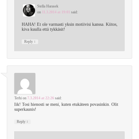
Stella Harasek
on
11.3.2014 at 19:01
said:
HAHA! Et ole varmasti yksin motiivisi kanssa. Kiitos,
kiva kuulla että tykkäsit!
↓
Reply
Terhi
on
7.3.2014 at 22:26
said:
Iik! Tosi hienosti se meni, kuten etukäteen povasinkin. Olit
superkaunis!
↓
Reply