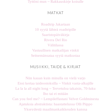
Tyttöni mun ~ Rakkauskirje koiralle
MATKAT
Roadtrip Jakartaan
10 syytä lähteä roadtripille
Saaristopäiväkirja
Rivera Del Rio
Välitilassa
Vastuullisen matkailijan vinkit
Seitsemänsataa syytä matkustaa
MUSIIKKI, TAIDE & KIRJAT
Niin kauan kuin minulla on vielä varjo
Ensi kertaa taideostoksilla ~ Vinkit vasta-alkajille
La la la all night long ~ Tervetuloa takaisin, 70-luku
Iho tai ei mitään
Can you feel me? ~ Lempileffastani Velvet Goldminesta
Ajatuksia abstraktista: haastattelussa Olli Piippo
Ykseydestä maailmankaikkeuden kanssa