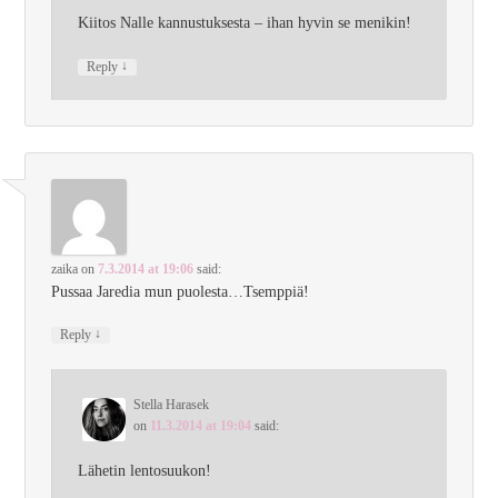
Kiitos Nalle kannustuksesta – ihan hyvin se menikin!
↓
Reply
zaika
on
7.3.2014 at 19:06
said:
Pussaa Jaredia mun puolesta…Tsemppiä!
↓
Reply
Stella Harasek
on
11.3.2014 at 19:04
said:
Lähetin lentosuukon!