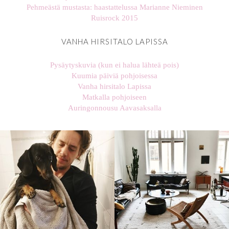
Pehmeästä mustasta: haastattelussa Marianne Nieminen
Ruisrock 2015
VANHA HIRSITALO LAPISSA
Pysäytyskuvia (kun ei halua lähteä pois)
Kuumia päiviä pohjoisessa
Vanha hirsitalo Lapissa
Matkalla pohjoiseen
Auringonnousu Aavasaksalla
stellaharasek
stellaharasek