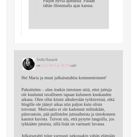
Paljon hyviä ajatuksia. Palaan
tähän illemmalla ajan kanssa.
Stella Harasek
on
11.3.2014 at 18:49
said:
Hei Maria ja muut julkaisutahtia kommentoineet!
Pahoittelen – olen itsekin tietoinen siitä, ettei juttuja
ole kuulunut tavalliseen tapaan kuluneen kuukauden
aikana. Olen ollut kiinni alkukevään työkiireissä, eikä
blogille ole jäänyt aikaa niin paljon kuin olisin
toivonut. Motivaatio ei ole kadonnut mihinkään,
päinvastoin, pää pullistelee juttuaiheista ja tietokoneen
kansiot kuvista. Toivon siis, että pysytte langoilla, jos
tykkäätte jutuista, sillä lisää on varmasti luvassa.
Julkaisutahti tulee varmasti jatkossakin vähän elämään