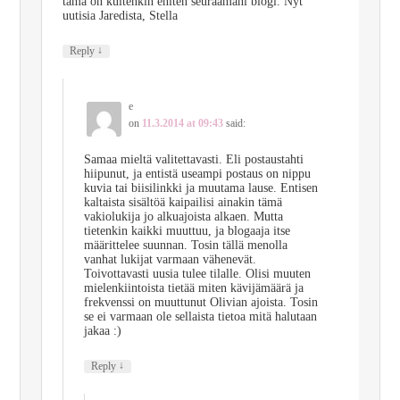
tämä on kuitenkin eniten seuraamani blogi. Nyt
uutisia Jaredista, Stella
↓
Reply
e
on
11.3.2014 at 09:43
said:
Samaa mieltä valitettavasti. Eli postaustahti
hiipunut, ja entistä useampi postaus on nippu
kuvia tai biisilinkki ja muutama lause. Entisen
kaltaista sisältöä kaipailisi ainakin tämä
vakiolukija jo alkuajoista alkaen. Mutta
tietenkin kaikki muuttuu, ja blogaaja itse
määrittelee suunnan. Tosin tällä menolla
vanhat lukijat varmaan vähenevät.
Toivottavasti uusia tulee tilalle. Olisi muuten
mielenkiintoista tietää miten kävijämäärä ja
frekvenssi on muuttunut Olivian ajoista. Tosin
se ei varmaan ole sellaista tietoa mitä halutaan
jakaa :)
↓
Reply