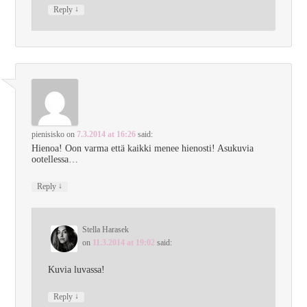
↓
Reply
pienisisko
on
7.3.2014 at 16:26
said:
Hienoa! Oon varma että kaikki menee hienosti! Asukuvia
ootellessa…
↓
Reply
Stella Harasek
on
11.3.2014 at 19:02
said:
Kuvia luvassa!
↓
Reply