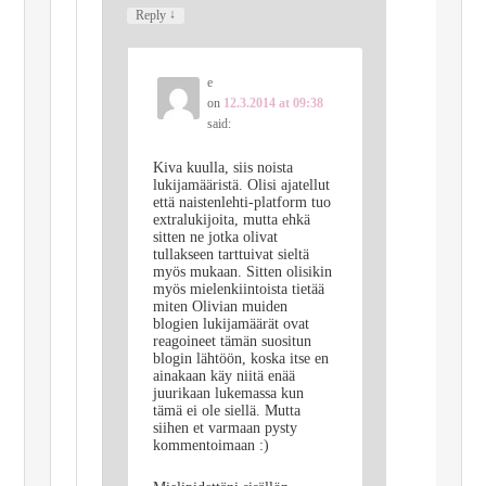
↓
Reply
e
on
12.3.2014 at 09:38
said:
Kiva kuulla, siis noista
lukijamääristä. Olisi ajatellut
että naistenlehti-platform tuo
extralukijoita, mutta ehkä
sitten ne jotka olivat
tullakseen tarttuivat sieltä
myös mukaan. Sitten olisikin
myös mielenkiintoista tietää
miten Olivian muiden
blogien lukijamäärät ovat
reagoineet tämän suositun
blogin lähtöön, koska itse en
ainakaan käy niitä enää
juurikaan lukemassa kun
tämä ei ole siellä. Mutta
siihen et varmaan pysty
kommentoimaan :)