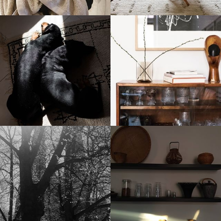
stellaharasek
stellaharasek
stellaharasek
stellaharasek