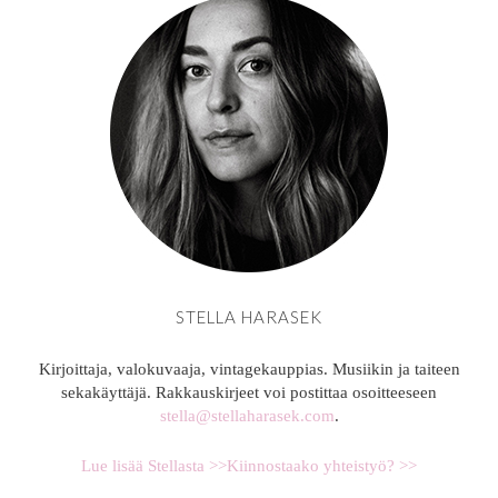
STELLA HARASEK
Kirjoittaja, valokuvaaja, vintagekauppias. Musiikin ja taiteen
sekakäyttäjä. Rakkauskirjeet voi postittaa osoitteeseen
stella@stellaharasek.com
.
Lue lisää Stellasta >>
Kiinnostaako yhteistyö? >>