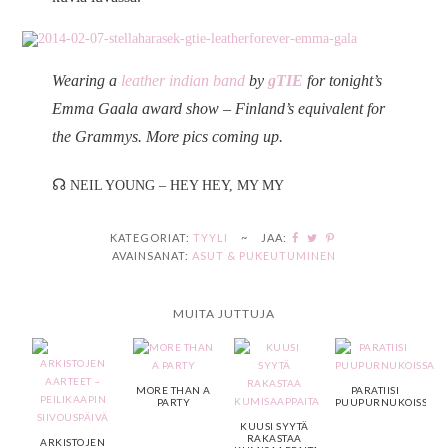
Wearing a
leather indian band
by
gTIE
for tonight’s
Emma Gaala award show – Finland’s equivalent for
the Grammys. More pics coming up.
☊
NEIL YOUNG – HEY HEY, MY MY
KATEGORIAT:
TYYLI
~
JAA:
AVAINSANAT:
ASUT & PUKEUTUMINEN
MUITA JUTTUJA
MORE THAN A
PARATIISI
PARTY
PUUPURNUKOISSA
KUUSI SYYTÄ
RAKASTAA
ARKISTOJEN