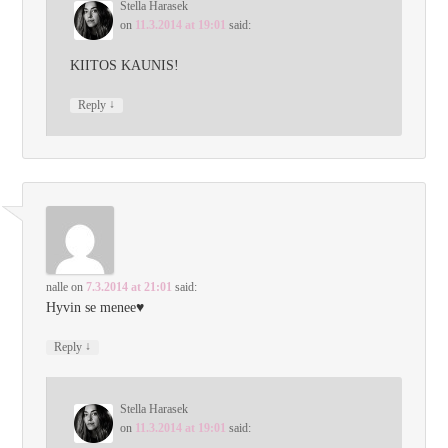
Stella Harasek
on
11.3.2014 at 19:01
said:
KIITOS KAUNIS!
↓
Reply
nalle
on
7.3.2014 at 21:01
said:
Hyvin se menee♥
↓
Reply
Stella Harasek
on
11.3.2014 at 19:01
said: