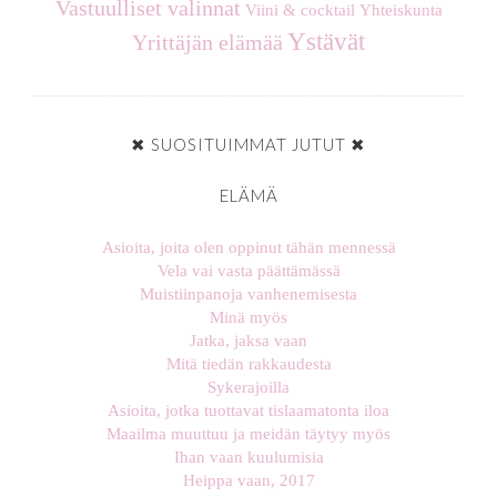
Vastuulliset valinnat
Viini & cocktail
Yhteiskunta
Ystävät
Yrittäjän elämää
✖ SUOSITUIMMAT JUTUT ✖
ELÄMÄ
Asioita, joita olen oppinut tähän mennessä
Vela vai vasta päättämässä
Muistiinpanoja vanhenemisesta
Minä myös
Jatka, jaksa vaan
Mitä tiedän rakkaudesta
Sykerajoilla
Asioita, jotka tuottavat tislaamatonta iloa
Maailma muuttuu ja meidän täytyy myös
Ihan vaan kuulumisia
Heippa vaan, 2017