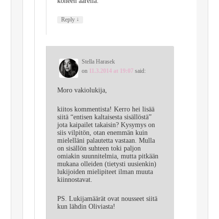
koneen äärellä.
↓
Reply
Stella Harasek
on
11.3.2014 at 19:07
said:
Moro vakiolukija,
kiitos kommentista! Kerro hei lisää
siitä “entisen kaltaisesta sisällöstä”
jota kaipailet takaisin? Kysymys on
siis vilpitön, otan enemmän kuin
mielelläni palautetta vastaan. Mulla
on sisällön suhteen toki paljon
omiakin suunnitelmia, mutta pitkään
mukana olleiden (tietysti uusienkin)
lukijoiden mielipiteet ilman muuta
kiinnostavat.
PS. Lukijamäärät ovat nousseet siitä
kun lähdin Oliviasta!