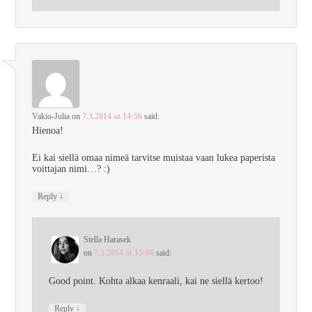
Vakio-Julia
on
7.3.2014 at 14:56
said:
Hienoa!
Ei kai siellä omaa nimeä tarvitse muistaa vaan lukea paperista
voittajan nimi…? :)
↓
Reply
Stella Harasek
on
7.3.2014 at 15:08
said:
Good point. Kohta alkaa kenraali, kai ne siellä kertoo!
↓
Reply