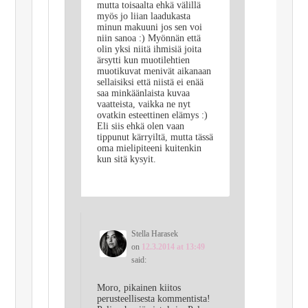
mutta toisaalta ehkä välillä
myös jo liian laadukasta
minun makuuni jos sen voi
niin sanoa :) Myönnän että
olin yksi niitä ihmisiä joita
ärsytti kun muotilehtien
muotikuvat menivät aikanaan
sellaisiksi että niistä ei enää
saa minkäänlaista kuvaa
vaatteista, vaikka ne nyt
ovatkin esteettinen elämys :)
Eli siis ehkä olen vaan
tippunut kärryiltä, mutta tässä
oma mielipiteeni kuitenkin
kun sitä kysyit.
Stella Harasek
on
12.3.2014 at 13:49
said:
Moro, pikainen kiitos
perusteellisesta kommentista!