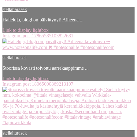
stellaharasek
Halleluja, blogi on päivittynyt! Aiheena ...
Link to display lightbox
Instagram post 17865585103822681
stellaharasek
Stoorissa kovasti toivottu aarrekaappimme ...
Link to display lightbox
Instagram post 18065000869213107
stellaharasek