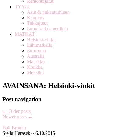
Remonttijutut
TYYLI
Asut & pukeutuminen
Kauneus
Tukkajutut
Luonnonkosmetiikka
MATKAT
Helsinki-vinkit
Lähimatkailu
Eurooppa
Australia
Marokko
Kreikka
Meksiko
AVAINSANA:
Helsinki-vinkit
Post navigation
←
Older posts
Newer posts
→
Bali Brunch
Stella Harasek
~
6.10.2015