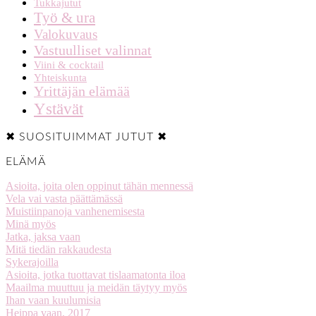
Tukkajutut
Työ & ura
Valokuvaus
Vastuulliset valinnat
Viini & cocktail
Yhteiskunta
Yrittäjän elämää
Ystävät
✖ SUOSITUIMMAT JUTUT ✖
ELÄMÄ
Asioita, joita olen oppinut tähän mennessä
Vela vai vasta päättämässä
Muistiinpanoja vanhenemisesta
Minä myös
Jatka, jaksa vaan
Mitä tiedän rakkaudesta
Sykerajoilla
Asioita, jotka tuottavat tislaamatonta iloa
Maailma muuttuu ja meidän täytyy myös
Ihan vaan kuulumisia
Heippa vaan, 2017