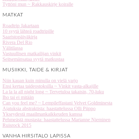
Tyttöni mun ~ Rakkauskirje koiralle
MATKAT
Roadtrip Jakartaan
10 syytä lähteä roadtripille
Saaristopäiväkirja
Rivera Del Rio
Välitilassa
Vastuullisen matkailijan vinkit
Seitsemänsataa syytä matkustaa
MUSIIKKI, TAIDE & KIRJAT
Niin kauan kuin minulla on vielä varjo
Ensi kertaa taideostoksilla ~ Vinkit vasta-alkajille
La la la all night long ~ Tervetuloa takaisin, 70-luku
Iho tai ei mitään
Can you feel me? ~ Lempileffastani Velvet Goldminesta
Ajatuksia abstraktista: haastattelussa Olli Piippo
Ykseydestä maailmankaikkeuden kanssa
Pehmeästä mustasta: haastattelussa Marianne Nieminen
Ruisrock 2015
VANHA HIRSITALO LAPISSA