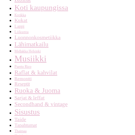
Koti kaupungissa
Kreikka
Kukat
Lappi
Liikunta
Luonnonkosmetiikka
Lähimatkailu
Mellakka Helsinki
Musiikki
Puerto Rico
Raflat & kahvilat
Remontti
Reseptit
Ruoka & Juoma
Sarjat & leffat
Secondhand & vintage
Sisustus
Taide
Tapahtumat
Thaimaa