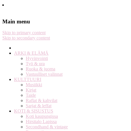
Stella Harasek & Jarno Jussila
Notes on a life
Main menu
Skip to primary content
Skip to secondary content
ARKI & ELÄMÄ
Hyvinvointi
Työ & ura
Ruoka & juoma
Vastuulliset valinnat
KULTTUURI
Musiikki
Kirjat
Taide
Raflat & kahvilat
Sarjat & leffat
KOTI & SISUSTUS
Koti kaupungissa
Hirsitalo Lapissa
Secondhand & vintage