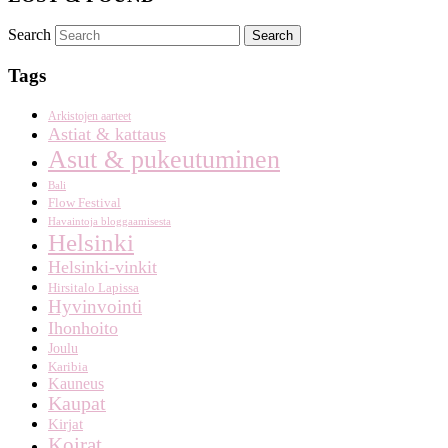
Search
Tags
Arkistojen aarteet
Astiat & kattaus
Asut & pukeutuminen
Bali
Flow Festival
Havaintoja bloggaamisesta
Helsinki
Helsinki-vinkit
Hirsitalo Lapissa
Hyvinvointi
Ihonhoito
Joulu
Karibia
Kauneus
Kaupat
Kirjat
Koirat