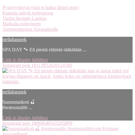
Pysäytyskuvia (kun ei halua lähteä pois)
Kuumia päiviä pohjoisessa
Vanha hirsitalo Lapissa
Matkalla pohjoiseen
Auringonnousu Aavasaksalla
stellaharasek
SPA DAY 🐾 Eli pieniä eläimiä rääkätään ...
Link to display lightbox
Instagram post 18113952610124586
stellaharasek
Sunnuntaikoti 🍒
#notesonalife ...
Link to display lightbox
Instagram post 18069640543205899