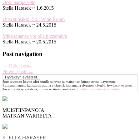
Oodi aamiaiselle
Stella Harasek
~
1.6.2015
Uusi suosikki: Soil Wine Room
Stella Harasek
~
24.5.2015
Mikä tahansa voi olla pizzapäivä
Stella Harasek
~
20.5.2015
Post navigation
←
Older posts
Newer posts
→
Jotta sivuston käyttö olisi sinulle sujuvaa ja mainokset kiinnostavia, käytämme
kumppaniemme kanssa sivustolla evästeitä. Jatkamalla sivuston käyttöä, hyväksyt evästeet.
Jos et hyväksy evästeitä, muuta selaimesi asetuksia.
Lisätietoja evästekäytännöistä.
MUISTIINPANOJA
MATKAN VARRELTA
STELLA HARASEK