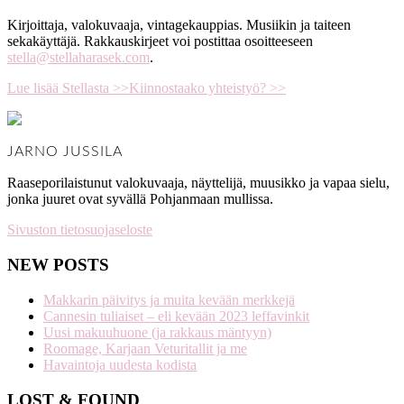
Kirjoittaja, valokuvaaja, vintagekauppias. Musiikin ja taiteen
sekakäyttäjä. Rakkauskirjeet voi postittaa osoitteeseen
stella@stellaharasek.com
.
Lue lisää Stellasta >>
Kiinnostaako yhteistyö? >>
JARNO JUSSILA
Raaseporilaistunut valokuvaaja, näyttelijä, muusikko ja vapaa sielu,
jonka juuret ovat syvällä Pohjanmaan mullissa.
Sivuston tietosuojaseloste
NEW POSTS
Makkarin päivitys ja muita kevään merkkejä
Cannesin tuliaiset – eli kevään 2023 leffavinkit
Uusi makuuhuone (ja rakkaus mäntyyn)
Roomage, Karjaan Veturitallit ja me
Havaintoja uudesta kodista
LOST & FOUND