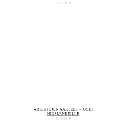
21.9.2019
ARKISTOJEN AARTEET ~ OODI
HIUSLENKEILLE
19.9.2019