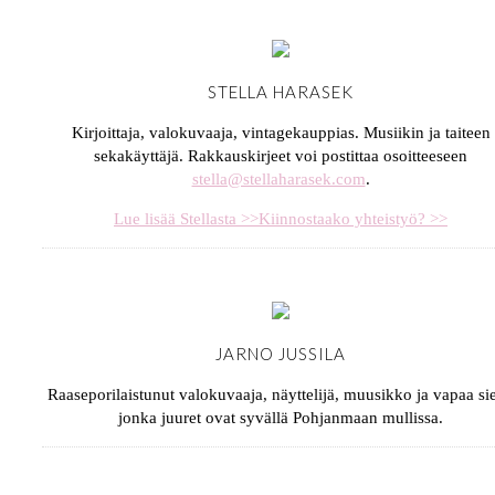
STELLA HARASEK
Kirjoittaja, valokuvaaja, vintagekauppias. Musiikin ja taiteen
sekakäyttäjä. Rakkauskirjeet voi postittaa osoitteeseen
stella@stellaharasek.com
.
Lue lisää Stellasta >>
Kiinnostaako yhteistyö? >>
JARNO JUSSILA
Raaseporilaistunut valokuvaaja, näyttelijä, muusikko ja vapaa sie
jonka juuret ovat syvällä Pohjanmaan mullissa.