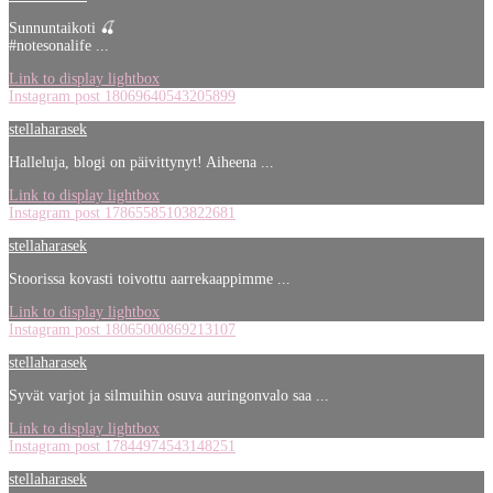
Sunnuntaikoti 🍒
#notesonalife ...
Link to display lightbox
Instagram post 18069640543205899
stellaharasek
Halleluja, blogi on päivittynyt! Aiheena ...
Link to display lightbox
Instagram post 17865585103822681
stellaharasek
Stoorissa kovasti toivottu aarrekaappimme ...
Link to display lightbox
Instagram post 18065000869213107
stellaharasek
Syvät varjot ja silmuihin osuva auringonvalo saa ...
Link to display lightbox
Instagram post 17844974543148251
stellaharasek