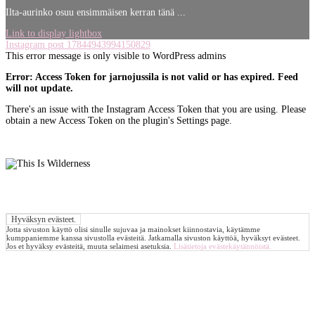
Ilta-aurinko osuu ensimmäisen kerran tänä ...
Link to display lightbox
Instagram post 17844943994150829
This error message is only visible to WordPress admins
Error: Access Token for jarnojussila is not valid or has expired. Feed
will not update.
There's an issue with the Instagram Access Token that you are using. Please
obtain a new Access Token on the plugin's Settings page.
Jotta sivuston käyttö olisi sinulle sujuvaa ja mainokset kiinnostavia, käytämme
kumppaniemme kanssa sivustolla evästeitä. Jatkamalla sivuston käyttöä, hyväksyt evästeet.
Jos et hyväksy evästeitä, muuta selaimesi asetuksia.
Lisätietoja evästekäytännöistä.