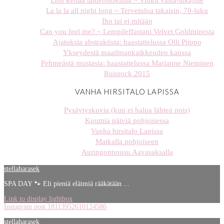
Ensi kertaa taideostoksilla ~ Vinkit vasta-alkajille
La la la all night long ~ Tervetuloa takaisin, 70-luku
Iho tai ei mitään
Can you feel me? ~ Lempileffastani Velvet Goldminesta
Ajatuksia abstraktista: haastattelussa Olli Piippo
Ykseydestä maailmankaikkeuden kanssa
Pehmeästä mustasta: haastattelussa Marianne Nieminen
Ruisrock 2015
VANHA HIRSITALO LAPISSA
Pysäytyskuvia (kun ei halua lähteä pois)
Kuumia päiviä pohjoisessa
Vanha hirsitalo Lapissa
Matkalla pohjoiseen
Auringonnousu Aavasaksalla
stellaharasek
SPA DAY 🐾 Eli pieniä eläimiä rääkätään ...
Link to display lightbox
Instagram post 18113952610124586
stellaharasek