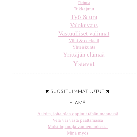
Thaimaa
Tukkajutut
Työ & ura
Valokuvaus
Vastuulliset valinnat
Viini & cocktail
Yhteiskunta
Yrittäjän elämää
Ystävät
✖ SUOSITUIMMAT JUTUT ✖
ELÄMÄ
Asioita, joita olen oppinut tähän mennessä
Vela vai vasta päättämässä
Muistiinpanoja vanhenemisesta
Minä myös