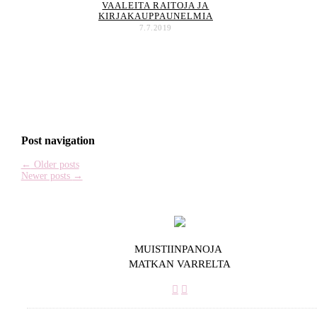
VAALEITA RAITOJA JA
KIRJAKAUPPAUNELMIA
7.7.2019
Post navigation
←
Older posts
Newer posts
→
MUISTIINPANOJA
MATKAN VARRELTA