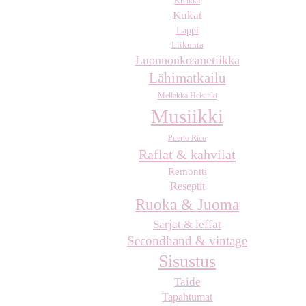
Kreikka
Kukat
Lappi
Liikunta
Luonnonkosmetiikka
Lähimatkailu
Mellakka Helsinki
Musiikki
Puerto Rico
Raflat & kahvilat
Remontti
Reseptit
Ruoka & Juoma
Sarjat & leffat
Secondhand & vintage
Sisustus
Taide
Tapahtumat