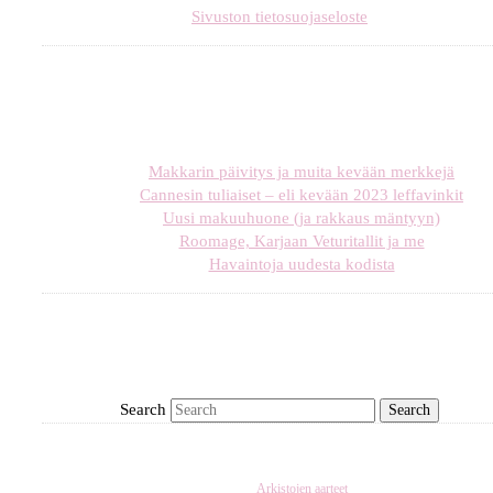
Sivuston tietosuojaseloste
Makkarin päivitys ja muita kevään merkkejä
Cannesin tuliaiset – eli kevään 2023 leffavinkit
Uusi makuuhuone (ja rakkaus mäntyyn)
Roomage, Karjaan Veturitallit ja me
Havaintoja uudesta kodista
Search
Arkistojen aarteet