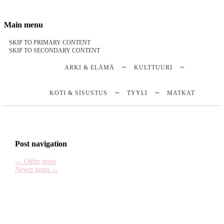
Stella Harasek & Jarno Jussila
Notes on a life
Main menu
SKIP TO PRIMARY CONTENT
SKIP TO SECONDARY CONTENT
ARKI & ELÄMÄ
KULTTUURI
KOTI & SISUSTUS
TYYLI
MATKAT
Post navigation
←
Older posts
Newer posts
→