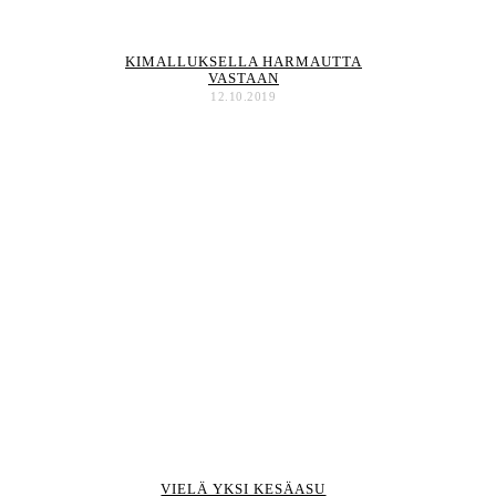
KIMALLUKSELLA HARMAUTTA
VASTAAN
12.10.2019
VIELÄ YKSI KESÄASU