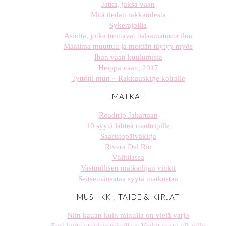
Jatka, jaksa vaan
Mitä tiedän rakkaudesta
Sykerajoilla
Asioita, jotka tuottavat tislaamatonta iloa
Maailma muuttuu ja meidän täytyy myös
Ihan vaan kuulumisia
Heippa vaan, 2017
Tyttöni mun ~ Rakkauskirje koiralle
MATKAT
Roadtrip Jakartaan
10 syytä lähteä roadtripille
Saaristopäiväkirja
Rivera Del Rio
Välitilassa
Vastuullisen matkailijan vinkit
Seitsemänsataa syytä matkustaa
MUSIIKKI, TAIDE & KIRJAT
Niin kauan kuin minulla on vielä varjo