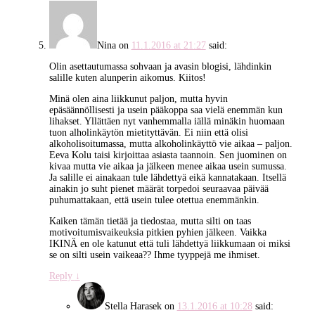
Nina
on
11.1.2016 at 21:27
said:
Olin asettautumassa sohvaan ja avasin blogisi, lähdinkin
salille kuten alunperin aikomus. Kiitos!
Minä olen aina liikkunut paljon, mutta hyvin
epäsäännöllisesti ja usein pääkoppa saa vielä enemmän kun
lihakset. Yllättäen nyt vanhemmalla iällä minäkin huomaan
tuon alholinkäytön mietityttävän. Ei niin että olisi
alkoholisoitumassa, mutta alkoholinkäyttö vie aikaa – paljon.
Eeva Kolu taisi kirjoittaa asiasta taannoin. Sen juominen on
kivaa mutta vie aikaa ja jälkeen menee aikaa usein sumussa.
Ja salille ei ainakaan tule lähdettyä eikä kannatakaan. Itsellä
ainakin jo suht pienet määrät torpedoi seuraavaa päivää
puhumattakaan, että usein tulee otettua enemmänkin.
Kaiken tämän tietää ja tiedostaa, mutta silti on taas
motivoitumisvaikeuksia pitkien pyhien jälkeen. Vaikka
IKINÄ en ole katunut että tuli lähdettyä liikkumaan oi miksi
se on silti usein vaikeaa?? Ihme tyyppejä me ihmiset.
Reply
↓
Stella Harasek
on
13.1.2016 at 10:28
said: