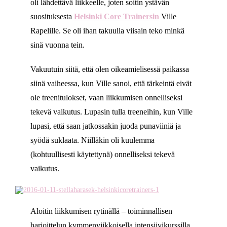
oli lähdettävä liikkeelle, joten soitin ystävän
suosituksesta
Helsinki Core Trainersin
Ville
Rapelille. Se oli ihan takuulla viisain teko minkä
sinä vuonna tein.
Vakuutuin siitä, että olen oikeamielisessä paikassa
siinä vaiheessa, kun Ville sanoi, että tärkeintä eivät
ole treenitulokset, vaan liikkumisen onnelliseksi
tekevä vaikutus. Lupasin tulla treeneihin, kun Ville
lupasi, että saan jatkossakin juoda punaviiniä ja
syödä suklaata. Niilläkin oli kuulemma
(kohtuullisesti käytettynä) onnelliseksi tekevä
vaikutus.
Aloitin liikkumisen rytinällä – toiminnallisen
harjoittelun kymmenviikkoisella intensiivikurssilla,