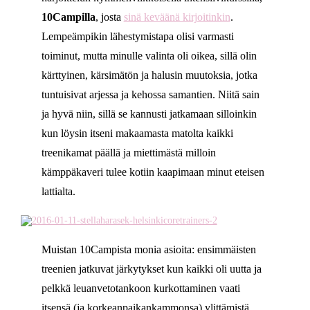
10Campilla
, josta
sinä keväänä kirjoitinkin
.
Lempeämpikin lähestymistapa olisi varmasti
toiminut, mutta minulle valinta oli oikea, sillä olin
kärttyinen, kärsimätön ja halusin muutoksia, jotka
tuntuisivat arjessa ja kehossa samantien. Niitä sain
ja hyvä niin, sillä se kannusti jatkamaan silloinkin
kun löysin itseni makaamasta matolta kaikki
treenikamat päällä ja miettimästä milloin
kämppäkaveri tulee kotiin kaapimaan minut eteisen
lattialta.
Muistan 10Campista monia asioita: ensimmäisten
treenien jatkuvat järkytykset kun kaikki oli uutta ja
pelkkä leuanvetotankoon kurkottaminen vaati
itsensä (ja korkeanpaikankammonsa) ylittämistä,