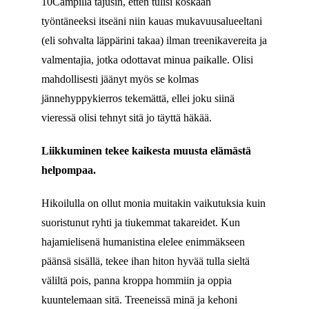
10Campilla tajusin, etten tulisi koskaan
työntäneeksi itseäni niin kauas mukavuusalueeltani
(eli sohvalta läppärini takaa) ilman treenikavereita ja
valmentajia, jotka odottavat minua paikalle. Olisi
mahdollisesti jäänyt myös se kolmas
jännehyppykierros tekemättä, ellei joku siinä
vieressä olisi tehnyt sitä jo täyttä häkää.
Liikkuminen tekee kaikesta muusta elämästä
helpompaa.
Hikoilulla on ollut monia muitakin vaikutuksia kuin
suoristunut ryhti ja tiukemmat takareidet. Kun
hajamielisenä humanistina elelee enimmäkseen
päänsä sisällä, tekee ihan hiton hyvää tulla sieltä
väliltä pois, panna kroppa hommiin ja oppia
kuuntelemaan sitä. Treeneissä minä ja kehoni