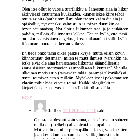
Olen itse ollut jo vuosia tuuriliikkuja. Innostun aina ja liikun
aktiivisesti muutaman kuukauden, kunnes iskee kiire tehdä
muita asioita (parhaimmillani olen tehnyt kahta duunia ja
opiskellut, nyt onneksi valmistuin ja toinen duunikin on
hyvin satunnaista). Nyt aloitin liikunnan taas, ja jo etukäteen
pohdin, milloin alkuinnostus lakkaa. Tajuan kyllä, että tämä
on joku päänsisäinen ongelma, koska aikatauluni sallii kyllä
liikunnan muutaman kerran viikossa.
En tiedä onko tämä oikea paikka kysyä, mutta olisin kovin
kiinnostunut tietämään, miten te muut ihmiset (varsinkin ne,
jotka eivät ole aina harrastaneet liikuntaa säännöllisesti)
saatte sisäisen motivaation säännölliseen liikuntaan? Minulle
ulkoinen motivaatio (terveyden takia, parempi ulkonäkö) ei
tunnu toimivan sitten millään. Myöskään itseni pakottamisen
yhtään mihinkään ei vain toimi. Kaikki blogilinkit tai
kirjavinkit otetaan vastaan suurella kiitollisuudella.
Reply
↓
Chilli
on
13.1.2016 at 14:10
said:
Omasta puolestani voin sanoa, että salitreenin suhteen
mulla on (melkein) aina pientä kamppailua.
Motivaatio on ollut pidempään hukassa, vaikka sitten
joka kerta kun pakotan itseni salille, innostunkin