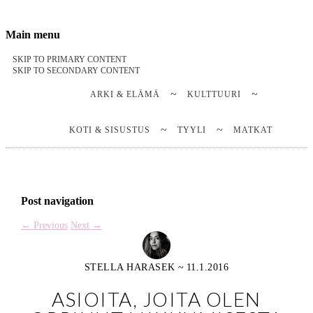
Stella Harasek & Jarno Jussila
Notes on a life
Main menu
SKIP TO PRIMARY CONTENT
SKIP TO SECONDARY CONTENT
ARKI & ELÄMÄ
KULTTUURI
KOTI & SISUSTUS
TYYLI
MATKAT
Post navigation
←
Previous
Next
→
STELLA HARASEK
~
11.1.2016
ASIOITA, JOITA OLEN