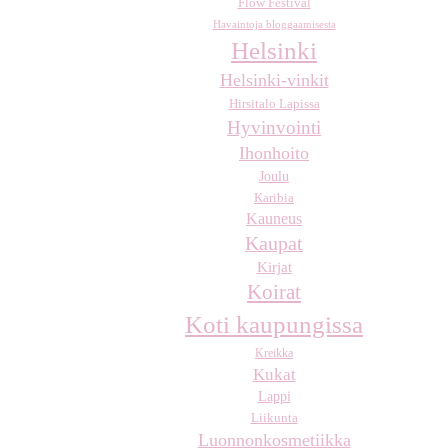
Flow Festival
Havaintoja bloggaamisesta
Helsinki
Helsinki-vinkit
Hirsitalo Lapissa
Hyvinvointi
Ihonhoito
Joulu
Karibia
Kauneus
Kaupat
Kirjat
Koirat
Koti kaupungissa
Kreikka
Kukat
Lappi
Liikunta
Luonnonkosmetiikka