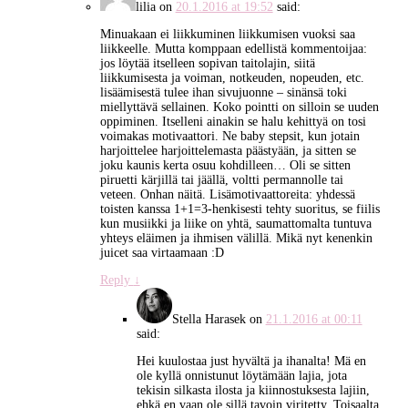
lilia
on
20.1.2016 at 19:52
said:
Minuakaan ei liikkuminen liikkumisen vuoksi saa
liikkeelle. Mutta komppaan edellistä kommentoijaa:
jos löytää itselleen sopivan taitolajin, siitä
liikkumisesta ja voiman, notkeuden, nopeuden, etc.
lisäämisestä tulee ihan sivujuonne – sinänsä toki
miellyttävä sellainen. Koko pointti on silloin se uuden
oppiminen. Itselleni ainakin se halu kehittyä on tosi
voimakas motivaattori. Ne baby stepsit, kun jotain
harjoittelee harjoittelemasta päästyään, ja sitten se
joku kaunis kerta osuu kohdilleen… Oli se sitten
piruetti kärjillä tai jäällä, voltti permannolle tai
veteen. Onhan näitä. Lisämotivaattoreita: yhdessä
toisten kanssa 1+1=3-henkisesti tehty suoritus, se fiilis
kun musiikki ja liike on yhtä, saumattomalta tuntuva
yhteys eläimen ja ihmisen välillä. Mikä nyt kenenkin
juicet saa virtaamaan :D
Reply
↓
Stella Harasek
on
21.1.2016 at 00:11
said:
Hei kuulostaa just hyvältä ja ihanalta! Mä en
ole kyllä onnistunut löytämään lajia, jota
tekisin silkasta ilosta ja kiinnostuksesta lajiin,
ehkä en vaan ole sillä tavoin viritetty. Toisaalta