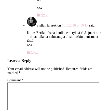
said:
xxx
Reply
↓
Stella Harasek
on
13.1.2016 at 10:17
said:
Kiitos Eerika, ihana kuulla, että tykkäät! Ja juuri niin
– ilman oikeita valmentajia olisin tuskin onnistunut
tässä.
xxx
Reply
↓
Leave a Reply
Your email address will not be published.
Required fields are
marked
*
Comment
*