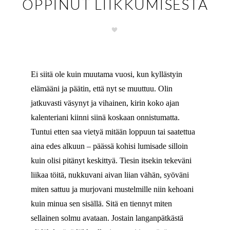
OPPINUT LIIKKUMISESTA
Ei siitä ole kuin muutama vuosi, kun kyllästyin
elämääni ja päätin, että nyt se muuttuu. Olin
jatkuvasti väsynyt ja vihainen, kirin koko ajan
kalenteriani kiinni siinä koskaan onnistumatta.
Tuntui etten saa vietyä mitään loppuun tai saatettua
aina edes alkuun – päässä kohisi lumisade silloin
kuin olisi pitänyt keskittyä. Tiesin itsekin tekeväni
liikaa töitä, nukkuvani aivan liian vähän, syöväni
miten sattuu ja murjovani mustelmille niin kehoani
kuin minua sen sisällä. Sitä en tiennyt miten
sellainen solmu avataan. Jostain langanpätkästä