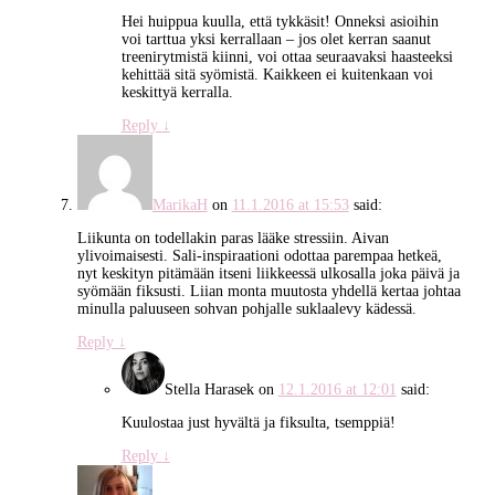
Hei huippua kuulla, että tykkäsit! Onneksi asioihin
voi tarttua yksi kerrallaan – jos olet kerran saanut
treenirytmistä kiinni, voi ottaa seuraavaksi haasteeksi
kehittää sitä syömistä. Kaikkeen ei kuitenkaan voi
keskittyä kerralla.
Reply
↓
MarikaH
on
11.1.2016 at 15:53
said:
Liikunta on todellakin paras lääke stressiin. Aivan
ylivoimaisesti. Sali-inspiraationi odottaa parempaa hetkeä,
nyt keskityn pitämään itseni liikkeessä ulkosalla joka päivä ja
syömään fiksusti. Liian monta muutosta yhdellä kertaa johtaa
minulla paluuseen sohvan pohjalle suklaalevy kädessä.
Reply
↓
Stella Harasek
on
12.1.2016 at 12:01
said:
Kuulostaa just hyvältä ja fiksulta, tsemppiä!
Reply
↓