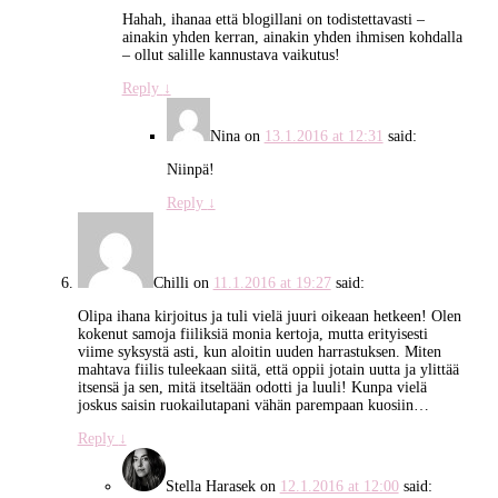
Hahah, ihanaa että blogillani on todistettavasti –
ainakin yhden kerran, ainakin yhden ihmisen kohdalla
– ollut salille kannustava vaikutus!
Reply
↓
Nina
on
13.1.2016 at 12:31
said:
Niinpä!
Reply
↓
Chilli
on
11.1.2016 at 19:27
said:
Olipa ihana kirjoitus ja tuli vielä juuri oikeaan hetkeen! Olen
kokenut samoja fiiliksiä monia kertoja, mutta erityisesti
viime syksystä asti, kun aloitin uuden harrastuksen. Miten
mahtava fiilis tuleekaan siitä, että oppii jotain uutta ja ylittää
itsensä ja sen, mitä itseltään odotti ja luuli! Kunpa vielä
joskus saisin ruokailutapani vähän parempaan kuosiin…
Reply
↓
Stella Harasek
on
12.1.2016 at 12:00
said: