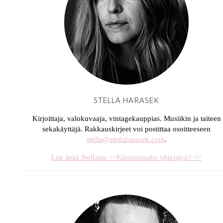
STELLA HARASEK
Kirjoittaja, valokuvaaja, vintagekauppias. Musiikin ja taiteen
sekakäyttäjä. Rakkauskirjeet voi postittaa osoitteeseen
stella@stellaharasek.com
.
Lue lisää Stellasta >>
Kiinnostaako yhteistyö? >>