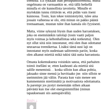
treenistä. Eli tykkään ihan peruspunttitreenistä, mutta
ongelmana on varmaankin se, että tällä hetkellä
minulla ei ole kunnollista tavoitetta. Minulle ei
myöskään tunnu riittävän se, että pidän vain itseni
kunnossa. Tosin, kun tekee toimistotyötä, tulee aina
jossain vaiheessa se olo, että minun on pakko päästä
treenaamaan, muutan tulee ihan kamala olo fyysisesti.
Mutta, viime syksynä löysin ihan uuden harrastuksen,
joka on enemmänkin taitolaji (tosin vaatii paljon
myös voimaa ja kehonhallintaa sekä notkeutta). Olen
nyt ollut siitä niin innostunut, että olen ihan odottanut
seuraavaa treenikertaa. Lisäksi tämä uusi laji on
innostanut myös uudestaan salitreenin pariin, koska
olen alkanut miettiä mikä tukisi tätä uutta harrastusta.
Omasta kokemuksesta voisinkin sanoa, että parhaiten
toimii itselläni se, etten kauheasti ala miettiä sitä
salille menemistä… koska silloin kun alkaa pohtia,
jaksaako sinne mennä ja huvittaako jne. niin silloin se
useimmiten jää väliin. Parasta kun vain menee sen
kummemmin miettimättä ja motivaatiota odottamatta.
Ja parempi jos pystyt menemään siihen aikaan
päivästä kun itse olet energisimmilläsi (minun
tapauksessani siis aamupäivällä).
Reply
↓