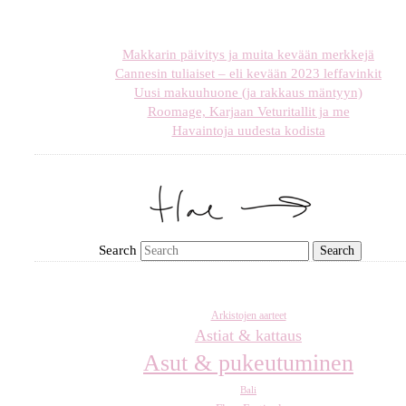
Makkarin päivitys ja muita kevään merkkejä
Cannesin tuliaiset – eli kevään 2023 leffavinkit
Uusi makuuhuone (ja rakkaus mäntyyn)
Roomage, Karjaan Veturitallit ja me
Havaintoja uudesta kodista
Search
Arkistojen aarteet
Astiat & kattaus
Asut & pukeutuminen
Bali