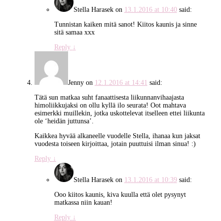
Stella Harasek
on
13.1.2016 at 10:40
said:
Tunnistan kaiken mitä sanot! Kiitos kaunis ja sinne
sitä samaa xxx
Reply
↓
Jenny
on
12.1.2016 at 14:41
said:
Tätä sun matkaa suht fanaattisesta liikunnanvihaajasta
himoliikkujaksi on ollu kyllä ilo seurata! Oot mahtava
esimerkki muillekin, jotka uskottelevat itselleen ettei liikunta
ole ‘heidän juttunsa’.
Kaikkea hyvää alkaneelle vuodelle Stella, ihanaa kun jaksat
vuodesta toiseen kirjoittaa, jotain puuttuisi ilman sinua! :)
Reply
↓
Stella Harasek
on
13.1.2016 at 10:39
said:
Ooo kiitos kaunis, kiva kuulla että olet pysynyt
matkassa niin kauan!
Reply
↓