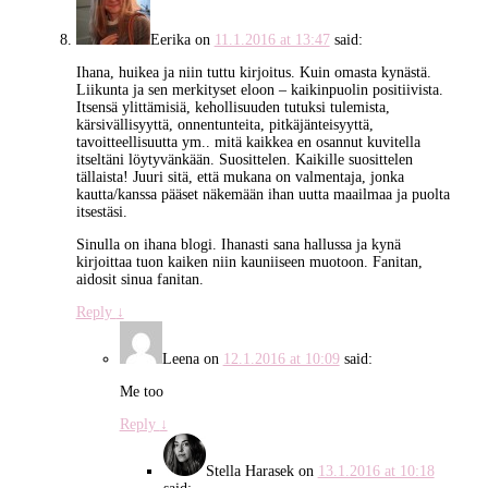
Eerika
on
11.1.2016 at 13:47
said:
Ihana, huikea ja niin tuttu kirjoitus. Kuin omasta kynästä.
Liikunta ja sen merkityset eloon – kaikinpuolin positiivista.
Itsensä ylittämisiä, kehollisuuden tutuksi tulemista,
kärsivällisyyttä, onnentunteita, pitkäjänteisyyttä,
tavoitteellisuutta ym.. mitä kaikkea en osannut kuvitella
itseltäni löytyvänkään. Suosittelen. Kaikille suosittelen
tällaista! Juuri sitä, että mukana on valmentaja, jonka
kautta/kanssa pääset näkemään ihan uutta maailmaa ja puolta
itsestäsi.
Sinulla on ihana blogi. Ihanasti sana hallussa ja kynä
kirjoittaa tuon kaiken niin kauniiseen muotoon. Fanitan,
aidosit sinua fanitan.
Reply
↓
Leena
on
12.1.2016 at 10:09
said:
Me too
Reply
↓
Stella Harasek
on
13.1.2016 at 10:18