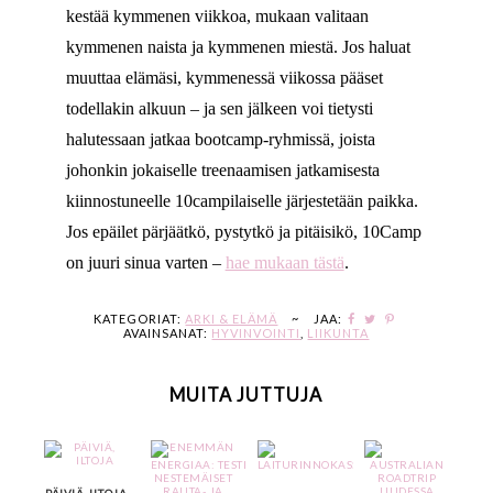
kestää kymmenen viikkoa, mukaan valitaan
kymmenen naista ja kymmenen miestä. Jos haluat
muuttaa elämäsi, kymmenessä viikossa pääset
todellakin alkuun – ja sen jälkeen voi tietysti
halutessaan jatkaa bootcamp-ryhmissä, joista
johonkin jokaiselle treenaamisen jatkamisesta
kiinnostuneelle 10campilaiselle järjestetään paikka.
Jos epäilet pärjäätkö, pystytkö ja pitäisikö, 10Camp
on juuri sinua varten –
hae mukaan tästä
.
KATEGORIAT:
ARKI & ELÄMÄ
~
JAA:
AVAINSANAT:
HYVINVOINTI
,
LIIKUNTA
MUITA JUTTUJA
PÄIVIÄ, ILTOJA