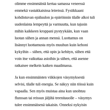
olimme ensimmäistä kertaa samassa veneessä
emmekä vastakkaisissa leireissä. Fysiikkaani
kohdistuvan epäluulon ja epäröinnin tilalle alkoi tuli
uudenlaista lempeyttä ja varmuutta, kun tajusin
mihin kaikkeen kroppani pystyykään, kun vaan
luotan siihen ja annan mennä. Luottamus on
lisännyt luottamusta myös muuhun kuin kehoni
kykyihin – siihen, että opin ja kehityn, siihen että
voin itse vaikuttaa asioihin ja siihen, että asenne
ratkaisee melkein kaiken maailmassa.
Ja kun ensimmäisten viikkojen väsymyksestä
selvisi, tilalle tuli energia. Se näkyy niin töissä kuin
vapaalla. Sen myös muistaa aina kun unohtuu
flunssan tai reissun jäljiltä treenitauolle – väsymys
tulee ensimmäisenä takaisin. Onneksi nykyisin