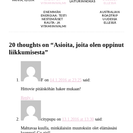
LAITURINNOKASSA
ENEMMÄN
AUSTRALIAN
ENERGIAA: TESTISSÄ
ROADTRIP
NESTEMÄISET
UUDESSA
RAUTA- JA
ELLESSÄ
VITAMIINIVALMISTEET
20 thoughts on “
Asioita, joita olen oppinut
liikkumisesta
”
F
on
14.1.2016 at 23:25
said:
Hittovie pitäisköhän hakee mukaan!
Reply
↓
citypupu
on
13.1.2016 at 13:30
said:
Mahtavaa kuulla, minkälaisiin muutoksiin olet elämässäsi
kyennyt! Go girl!