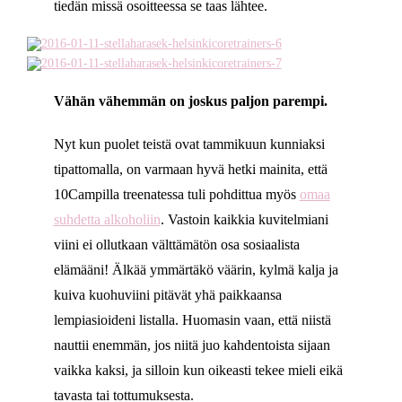
tiedän missä osoitteessa se taas lähtee.
Vähän vähemmän on joskus paljon parempi.
Nyt kun puolet teistä ovat tammikuun kunniaksi
tipattomalla, on varmaan hyvä hetki mainita, että
10Campilla treenatessa tuli pohdittua myös
omaa
suhdetta alkoholiin
. Vastoin kaikkia kuvitelmiani
viini ei ollutkaan välttämätön osa sosiaalista
elämääni! Älkää ymmärtäkö väärin, kylmä kalja ja
kuiva kuohuviini pitävät yhä paikkaansa
lempiasioideni listalla. Huomasin vaan, että niistä
nauttii enemmän, jos niitä juo kahdentoista sijaan
vaikka kaksi, ja silloin kun oikeasti tekee mieli eikä
tavasta tai tottumuksesta.