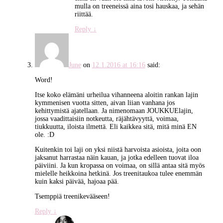
mulla on treeneissä aina tosi hauskaa, ja sehän
riittää.
Reply
↓
June
on
12.1.2016 at 16:16
said:
Word!
Itse koko elämäni urheilua vihanneena aloitin rankan lajin
kymmenisen vuotta sitten, aivan liian vanhana jos
kehittymistä ajatellaan. Ja nimenomaan JOUKKUElajin,
jossa vaadittaisiin notkeutta, räjähtävyyttä, voimaa,
tiukkuutta, iloista ilmettä. Eli kaikkea sitä, mitä minä EN
ole. :D
Kuitenkin toi laji on yksi niistä harvoista asioista, joita oon
jaksanut harrastaa näin kauan, ja jotka edelleen tuovat iloa
päiviini. Ja kun kropassa on voimaa, on sillä antaa sitä myös
mielelle heikkoina hetkinä. Jos treenitaukoa tulee enemmän
kuin kaksi päivää, hajoaa pää.
Tsemppiä treenikevääseen!
Reply
↓