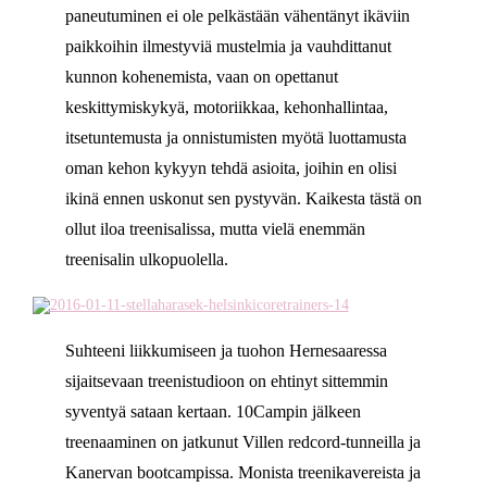
paneutuminen ei ole pelkästään vähentänyt ikäviin
paikkoihin ilmestyviä mustelmia ja vauhdittanut
kunnon kohenemista, vaan on opettanut
keskittymiskykyä, motoriikkaa, kehonhallintaa,
itsetuntemusta ja onnistumisten myötä luottamusta
oman kehon kykyyn tehdä asioita, joihin en olisi
ikinä ennen uskonut sen pystyvän. Kaikesta tästä on
ollut iloa treenisalissa, mutta vielä enemmän
treenisalin ulkopuolella.
Suhteeni liikkumiseen ja tuohon Hernesaaressa
sijaitsevaan treenistudioon on ehtinyt sittemmin
syventyä sataan kertaan. 10Campin jälkeen
treenaaminen on jatkunut Villen redcord-tunneilla ja
Kanervan bootcampissa. Monista treenikavereista ja