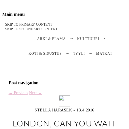
Stella Harasek & Jarno Jussila
Notes on a life
Main menu
SKIP TO PRIMARY CONTENT
SKIP TO SECONDARY CONTENT
ARKI & ELÄMÄ
KULTTUURI
KOTI & SISUSTUS
TYYLI
MATKAT
Post navigation
←
Previous
Next
→
STELLA HARASEK
~
13.4.2016
LONDON, CAN YOU WAIT