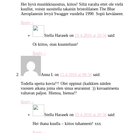
Hei hyvä musiikkisuositus, kiitos! Siltä varalta ettet ole vielä
kuullut, voisin suositella takaisin bristolilaisen The Blue
Aeroplanesin levyä Swagger vuodelta 1990. Sopii kevääseen.
Reply
↓
Stella Harasek
on
19.4.2016 at 20:56
said:
Oi kiitos, otan kuunteluun!
Reply
↓
Anna L
on
15.4.2016 at 08:58
said:
Todella upeita kuvia!!! Olet oppinut (kaikkien näiden
vuosien aikana joina olen sinua seurannut :)) kuvaamisesta
valtavan paljon. Hienoa, hienoa!!
Reply
↓
Stella Harasek
on
19.4.2016 at 20:56
said:
Hei ihana kuulla – kiitos tuhannesti! xxx
Reply
↓