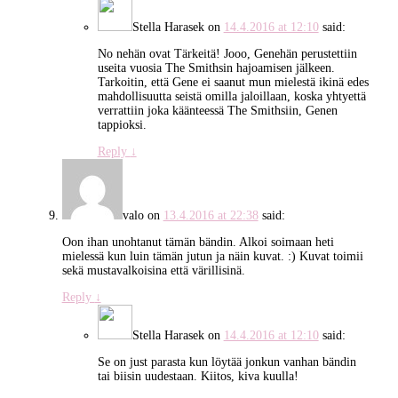
Stella Harasek
on
14.4.2016 at 12:10
said:
No nehän ovat Tärkeitä! Jooo, Genehän perustettiin
useita vuosia The Smithsin hajoamisen jälkeen.
Tarkoitin, että Gene ei saanut mun mielestä ikinä edes
mahdollisuutta seistä omilla jaloillaan, koska yhtyettä
verrattiin joka käänteessä The Smithsiin, Genen
tappioksi.
Reply
↓
valo
on
13.4.2016 at 22:38
said:
Oon ihan unohtanut tämän bändin. Alkoi soimaan heti
mielessä kun luin tämän jutun ja näin kuvat. :) Kuvat toimii
sekä mustavalkoisina että värillisinä.
Reply
↓
Stella Harasek
on
14.4.2016 at 12:10
said:
Se on just parasta kun löytää jonkun vanhan bändin
tai biisin uudestaan. Kiitos, kiva kuulla!