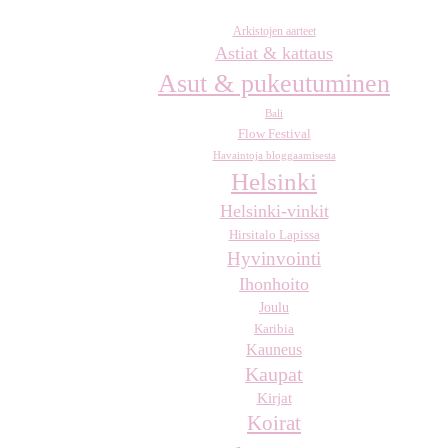
Arkistojen aarteet
Astiat & kattaus
Asut & pukeutuminen
Bali
Flow Festival
Havaintoja bloggaamisesta
Helsinki
Helsinki-vinkit
Hirsitalo Lapissa
Hyvinvointi
Ihonhoito
Joulu
Karibia
Kauneus
Kaupat
Kirjat
Koirat