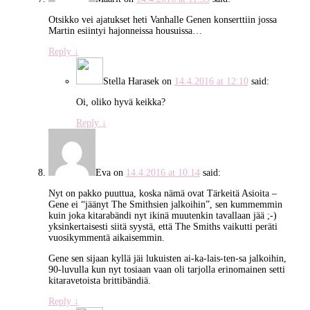
Otsikko vei ajatukset heti Vanhalle Genen konserttiin jossa
Martin esiintyi hajonneissa housuissa…
Reply
↓
Stella Harasek
on
14.4.2016 at 12:10
said:
Oi, oliko hyvä keikka?
Reply
↓
Eva
on
14.4.2016 at 10:14
said:
Nyt on pakko puuttua, koska nämä ovat Tärkeitä Asioita –
Gene ei “jäänyt The Smithsien jalkoihin”, sen kummemmin
kuin joka kitarabändi nyt ikinä muutenkin tavallaan jää ;-)
yksinkertaisesti siitä syystä, että The Smiths vaikutti peräti
vuosikymmentä aikaisemmin.
Gene sen sijaan kyllä jäi lukuisten ai-ka-lais-ten-sa jalkoihin,
90-luvulla kun nyt tosiaan vaan oli tarjolla erinomainen setti
kitaravetoista brittibändiä.
Reply
↓