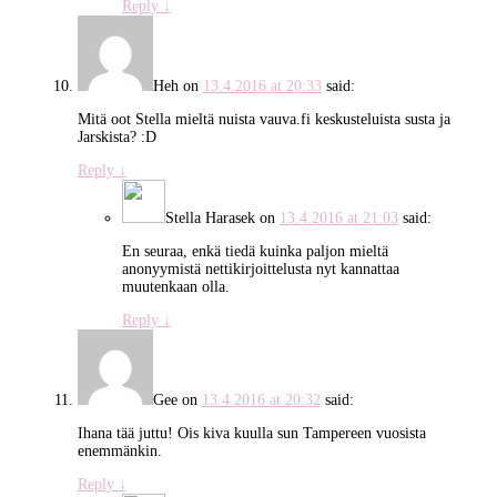
Reply
↓
Heh
on
13.4.2016 at 20:33
said:
Mitä oot Stella mieltä nuista vauva.fi keskusteluista susta ja
Jarskista? :D
Reply
↓
Stella Harasek
on
13.4.2016 at 21:03
said:
En seuraa, enkä tiedä kuinka paljon mieltä
anonyymistä nettikirjoittelusta nyt kannattaa
muutenkaan olla.
Reply
↓
Gee
on
13.4.2016 at 20:32
said:
Ihana tää juttu! Ois kiva kuulla sun Tampereen vuosista
enemmänkin.
Reply
↓