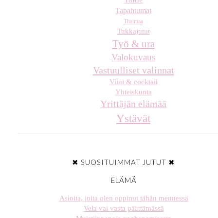
Tapahtumat
Thaimaa
Tukkajutut
Työ & ura
Valokuvaus
Vastuulliset valinnat
Viini & cocktail
Yhteiskunta
Yrittäjän elämää
Ystävät
✖ SUOSITUIMMAT JUTUT ✖
ELÄMÄ
Asioita, joita olen oppinut tähän mennessä
Vela vai vasta päättämässä