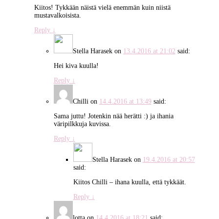
Kiitos! Tykkään näistä vielä enemmän kuin niistä
mustavalkoisista.
Reply
↓
Stella Harasek
on
13.4.2016 at 21:02
said:
Hei kiva kuulla!
Reply
↓
Chilli
on
14.4.2016 at 13:49
said:
Sama juttu! Jotenkin nää herätti :) ja ihania
väripilkkuja kuvissa.
Reply
↓
Stella Harasek
on
19.4.2016 at 20:57
said:
Kiitos Chilli – ihana kuulla, että tykkäät.
Reply
↓
lotta
on
14.4.2016 at 18:21
said: