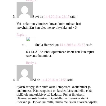
Suvi
on
14.4.2016 at 23:17
said:
Voi, onko tuo viimeisen kuvan koira tulossa heti
tervehtimään kun olet mennyt kyykkyyn? <3
Reply
↓
Stella Harasek
on
14.4.2016 at 23:37
said:
KYLLÄ! Se lähti kipittämään kohti heti kun tajusi
saavansa huomiota.
Reply
↓
Al
on
14.4.2016 at 21:53
said:
Sydän särkyy, kun sulta ovat Tampereen kadunnimet jo
unohtuneet. Hämeenpuisto on kosken länsipuolella, eikä
siellä ole mukulakiveystä kadussa. Puhut ilmeisesti
Hämeenkadusta kosken itäpuolella, varmaankin siellä
Stockan ja Dorkan kulmilla, missä meitsikin nuorena vipelsi.