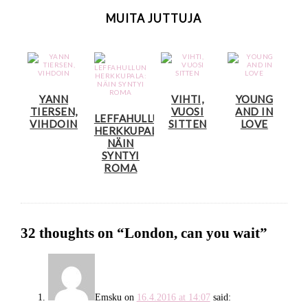
MUITA JUTTUJA
YANN
VIHTI,
YOUNG
TIERSEN,
VUOSI
AND IN
LEFFAHULLUN
VIHDOIN
SITTEN
LOVE
HERKKUPALA:
NÄIN
SYNTYI
ROMA
32 thoughts on “
London, can you wait
”
Emsku
on
16.4.2016 at 14:07
said: