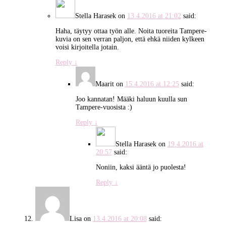
Stella Harasek
on
13.4.2016 at 21:02
said:
Haha, täytyy ottaa työn alle. Noita tuoreita Tampere-
kuvia on sen verran paljon, että ehkä niiden kylkeen
voisi kirjoitella jotain.
Reply
↓
Maarit
on
15.4.2016 at 12:25
said:
Joo kannatan! Määki haluun kuulla sun
Tampere-vuosista :)
Reply
↓
Stella Harasek
on
19.4.2016 at
20:57
said:
Noniin, kaksi ääntä jo puolesta!
Reply
↓
Lisa
on
13.4.2016 at 20:08
said: