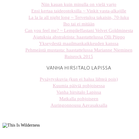
Niin kauan kuin minulla on vielä varjo
Ensi kertaa taideostoksilla ~ Vinkit vasta-alkajille
La la la all night long ~ Tervetuloa takaisin, 70-luku
Iho tai ei mitään
Can you feel me? ~ Lempileffastani Velvet Goldminesta
Ajatuksia abstraktista: haastattelussa Olli Piippo
Ykseydestä maailmankaikkeuden kanssa
Pehmeästä mustasta: haastattelussa Marianne Nieminen
Ruisrock 2015
VANHA HIRSITALO LAPISSA
Pysäytyskuvia (kun ei halua lähteä pois)
Kuumia päiviä pohjoisessa
Vanha hirsitalo Lapissa
Matkalla pohjoiseen
Auringonnousu Aavasaksalla
stellaharasek
stellaharasek
stellaharasek
stellaharasek
stellaharasek
stellaharasek