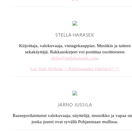
STELLA HARASEK
Kirjoittaja, valokuvaaja, vintagekauppias. Musiikin ja taiteen
sekakäyttäjä. Rakkauskirjeet voi postittaa osoitteeseen
stella@stellaharasek.com
.
Lue lisää Stellasta >>
Kiinnostaako yhteistyö? >>
JARNO JUSSILA
Raaseporilaistunut valokuvaaja, näyttelijä, muusikko ja vapaa sie
jonka juuret ovat syvällä Pohjanmaan mullissa.