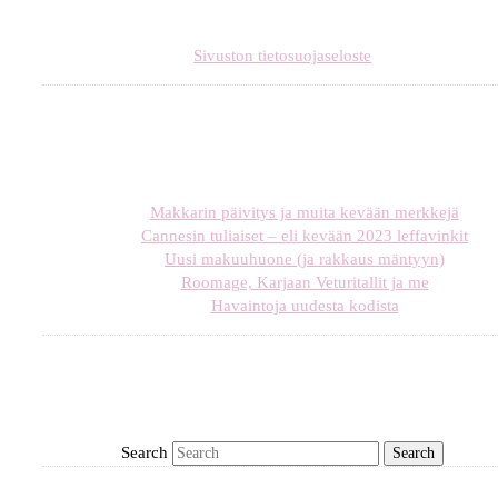
Sivuston tietosuojaseloste
Makkarin päivitys ja muita kevään merkkejä
Cannesin tuliaiset – eli kevään 2023 leffavinkit
Uusi makuuhuone (ja rakkaus mäntyyn)
Roomage, Karjaan Veturitallit ja me
Havaintoja uudesta kodista
Search