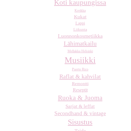
Koti kaupungissa
Kreikka
Kukat
Lappi
Liikunta
Luonnonkosmetiikka
Lähimatkailu
Mellakka Helsinki
Musiikki
Puerto Rico
Raflat & kahvilat
Remontti
Reseptit
Ruoka & Juoma
Sarjat & leffat
Secondhand & vintage
Sisustus
Taide