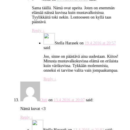
Sama täällä. Nämä ovat upeita. Joten on enemmän
elämää näissä kuvissa kuin mustavalkoisissa.
Tyylikkäitä toki nekin. Lontooseen on kyllä taas
päästävä.
Reply
↓
Stella Harasek
on
19.4.2016 at 20:57
said:
Joo, sinne on päästävä aina uudestaan. Kiitos!
Minusta mustavalkokuvissa elämä on erilaista
kuin värikuvissa. Tykkään molemmista,
onneksi ei tarvitse valita vain jompaakumpaa.
Reply
↓
Outi
on
13.4.2016 at 20:07
said:
Nämä kuvat <3
Reply
↓
Stella Harasek
on
13.4.2016 at 21:02
said: