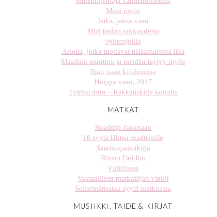
Muistiinpanoja vanhenemisesta
Minä myös
Jatka, jaksa vaan
Mitä tiedän rakkaudesta
Sykerajoilla
Asioita, jotka tuottavat tislaamatonta iloa
Maailma muuttuu ja meidän täytyy myös
Ihan vaan kuulumisia
Heippa vaan, 2017
Tyttöni mun ~ Rakkauskirje koiralle
MATKAT
Roadtrip Jakartaan
10 syytä lähteä roadtripille
Saaristopäiväkirja
Rivera Del Rio
Välitilassa
Vastuullisen matkailijan vinkit
Seitsemänsataa syytä matkustaa
MUSIIKKI, TAIDE & KIRJAT