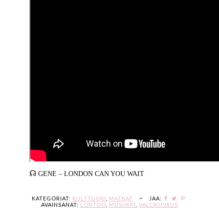
☊
GENE – LONDON CAN YOU WAIT
KATEGORIAT:
KULTTUURI
,
MATKAT
~
JAA:
AVAINSANAT:
LONTOO
,
MUSIIKKI
,
VALOKUVAUS