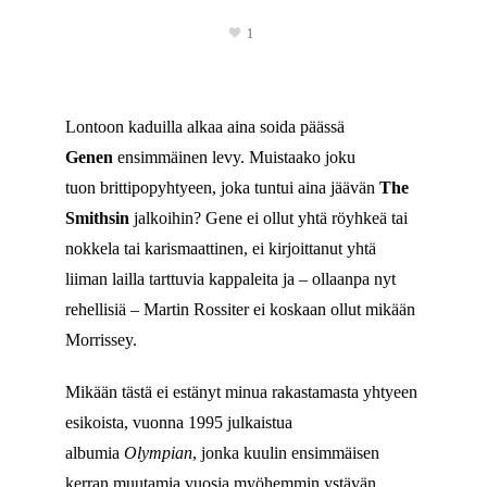
1
Lontoon kaduilla alkaa aina soida päässä
Genen
ensimmäinen levy. Muistaako joku
tuon brittipopyhtyeen, joka tuntui aina jäävän
The
Smithsin
jalkoihin? Gene ei ollut yhtä röyhkeä tai
nokkela tai karismaattinen, ei kirjoittanut yhtä
liiman lailla tarttuvia kappaleita ja – ollaanpa nyt
rehellisiä – Martin Rossiter ei koskaan ollut mikään
Morrissey.
Mikään tästä ei estänyt minua rakastamasta yhtyeen
esikoista, vuonna 1995 julkaistua
albumia
Olympian
, jonka kuulin ensimmäisen
kerran muutamia vuosia myöhemmin ystävän