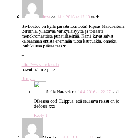
June
on
14.4.2016 at 12:19
said:
Itä-Lontoo on kyllä parasta Lontoota! Ripaus Manchesteria,
Berliiniä, yllättävää värikylläisyyttä ja toisaalta
monokromaattista punatiiliseinää. Nämä kuvat saivat
kaipaamaan entistä enemmän tuota kaupunkia, onneksi
joulukuussa pääsee taas ♥
–
http://www.trickles.fi
rosvot.fi/alice-june
Reply
↓
Stella Harasek
on
14.4.2016 at 22:27
said:
Oikeassa oot! Huippua, että seuraava reissu on jo
tiedossa xxx
Reply
↓
Maarit
on
14.4.2016 at 11:33
said: