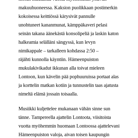
makuuhuoneessa. Kaksion puolikkaan postimerkin
kokoisessa keittiössä kärysivät pannulle
unohtuneet kananmunat, kämppäkaveri pelasi
seinän takana äänekästä konsolipeliä ja laskin katon
halkeamia selälläni sängyssä, kun levyn
nimikappale – tarkalleen kohdassa 2:50 –
räjähti kunnolla käyntiin. Hämeenpuiston
mukulakivikadut ikkunan alla toivat mieleen
Lontoon, kun kävelin pää pophuuruissa portaat alas
ja korttelin matkan kotiin ja tunnustelin taas ajatusta
nimeltä elämä jossain toisaalla.
Musiikki kuljettelee mukanaan vähän sinne sun
tänne. Tampereella ajattelin Lontoota, viisitoista
vuotta myöhemmin huomaan Lontoossa ajattelevani
Hämeenpuiston valoja, aivan toisen kaupungin