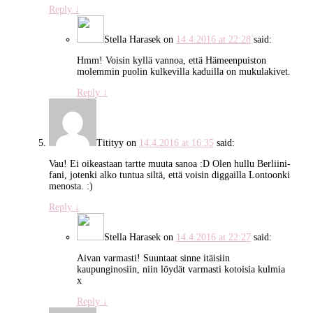
Reply
↓
Stella Harasek
on
14.4.2016 at 22:28
said:
Hmm! Voisin kyllä vannoa, että Hämeenpuiston
molemmin puolin kulkevilla kaduilla on mukulakivet.
Reply
↓
Titityy
on
14.4.2016 at 16:35
said:
Vau! Ei oikeastaan tartte muuta sanoa :D Olen hullu Berliini-
fani, jotenki alko tuntua siltä, että voisin diggailla Lontoonki
menosta. :)
Reply
↓
Stella Harasek
on
14.4.2016 at 22:27
said:
Aivan varmasti! Suuntaat sinne itäisiin
kaupunginosiin, niin löydät varmasti kotoisia kulmia
x
Reply
↓