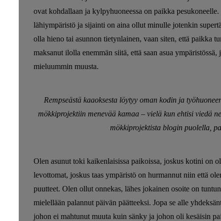
ovat kohdallaan ja kylpyhuoneessa on paikka pesukoneelle. E
lähiympäristö ja sijainti on aina ollut minulle jotenkin supertär
olla hieno tai asunnon tietynlainen, vaan siten, että paikka tun
maksanut ilolla enemmän siitä, että saan asua ympäristössä, jo
mieluummin muusta.
Rempseästä kaaoksesta löytyy oman kodin ja työhuoneen 
mökkiprojektiin menevää kamaa – vielä kun ehtisi viedä ne 
mökkiprojektista blogin puolella, pa
Olen asunut toki kaikenlaisissa paikoissa, joskus kotini on 
levottomat, joskus taas ympäristö on hurmannut niin että ol
puutteet. Olen ollut onnekas, lähes jokainen osoite on tuntunu
mielellään palannut päivän päätteeksi. Jopa se alle yhdeksä
johon ei mahtunut muuta kuin sänky ja johon oli kesäisin pais