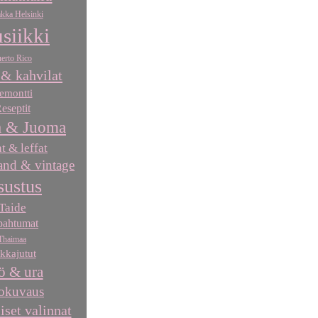
kka Helsinki
siikki
erto Rico
 & kahvilat
emontti
eseptit
 & Juoma
at & leffat
nd & vintage
sustus
Taide
pahtumat
Thaimaa
kkajutut
ö & ura
okuvaus
iset valinnat