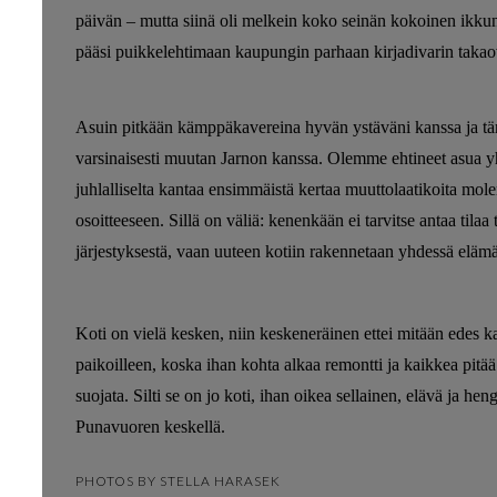
päivän – mutta siinä oli melkein koko seinän kokoinen ikkuna 
pääsi puikkelehtimaan kaupungin parhaan kirjadivarin takaov
Asuin pitkään kämppäkavereina hyvän ystäväni kanssa ja tä
varsinaisesti muutan Jarnon kanssa. Olemme ehtineet asua yhde
juhlalliselta kantaa ensimmäistä kertaa muuttolaatikoita mole
osoitteeseen. Sillä on väliä: kenenkään ei tarvitse antaa tilaa
järjestyksestä, vaan uuteen kotiin rakennetaan yhdessä elämä
Koti on vielä kesken, niin keskeneräinen ettei mitään edes kan
paikoilleen, koska ihan kohta alkaa remontti ja kaikkea pitää k
suojata. Silti se on jo koti, ihan oikea sellainen, elävä ja he
Punavuoren keskellä.
PHOTOS BY STELLA HARASEK