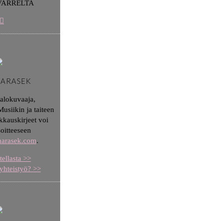
VARRELTA
HARASEK
valokuvaaja,
usiikin ja taiteen
kkauskirjeet voi
soitteeseen
aharasek.com
.
tellasta >>
yhteistyö? >>