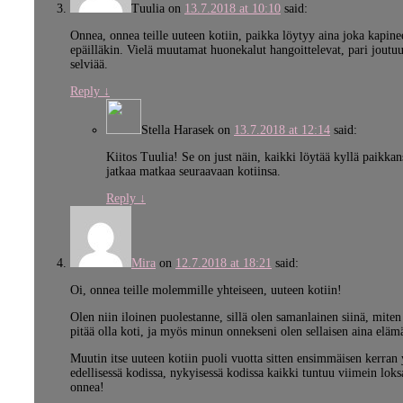
Tuulia
on
13.7.2018 at 10:10
said:
Onnea, onnea teille uuteen kotiin, paikka löytyy aina joka kapine
epäilläkin. Vielä muutamat huonekalut hangoittelevat, pari joutu
selviää.
Reply
↓
Stella Harasek
on
13.7.2018 at 12:14
said:
Kiitos Tuulia! Se on just näin, kaikki löytää kyllä paikkan
jatkaa matkaa seuraavaan kotiinsa.
Reply
↓
Mira
on
12.7.2018 at 18:21
said:
Oi, onnea teille molemmille yhteiseen, uuteen kotiin!
Olen niin iloinen puolestanne, sillä olen samanlainen siinä, miten
pitää olla koti, ja myös minun onnekseni olen sellaisen aina elämä
Muutin itse uuteen kotiin puoli vuotta sitten ensimmäisen kerran 
edellisessä kodissa, nykyisessä kodissa kaikki tuntuu viimein lok
onnea!