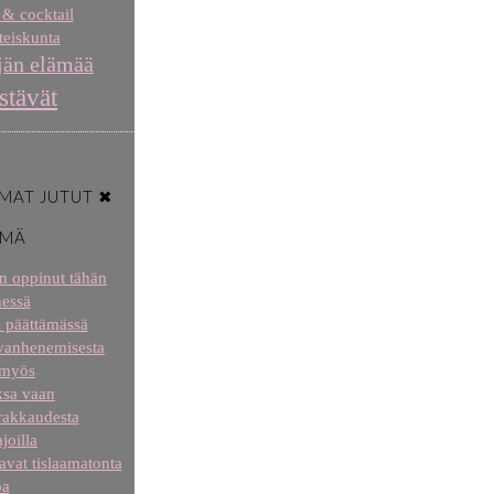
 & cocktail
eiskunta
jän elämää
stävät
MAT JUTUT ✖
ÄMÄ
len oppinut tähän
essä
a päättämässä
 vanhenemisesta
 myös
aksa vaan
 rakkaudesta
joilla
tavat tislaamatonta
oa