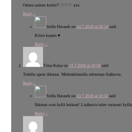
Onnea uuteen kotiin!! ♡♡♡ xxx
Reply
↓
Stella Harasek
on
14.7.2018 at 20:14
said:
Kiitos kaunis ♥
Reply
↓
Tiina-Kaisa
on
13.7.2018 at 10:59
said:
Todella upeat ikkunat. Mielenkiinnolla odotetaan lisäkuvia..
Reply
↓
Stella Harasek
on
13.7.2018 at 11:53
said:
Ikkunat ovat kyllä huikeat! Lisäkuvia tulee varmasti kyllä
Reply
↓