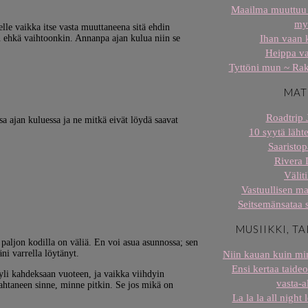
Maailma muuttuu 
my
elle vaikka itse vasta muuttaneena sitä ehdin
u ehkä vaihtoonkin. Annanpa ajan kulua niin se
Ihan vaan 
Heippa v
Tyttöni mun ~ Rak
MAT
Roadtrip 
sa ajan kuluessa ja ne mitkä eivät löydä saavat
10 syytä lähte
Saaristop
Rivera 
Väliti
Vastuullisen ma
Seitsemänsataa 
MUSIIKKI, TA
 paljon kodilla on väliä. En voi asua asunnossa; sen
ni varrella löytänyt.
Niin kauan kuin min
Ensi kertaa taideo
yli kahdeksaan vuoteen, ja vaikka viihdyin
vasta-al
sahtaneen sinne, minne pitkin. Se jos mikä on
La la la all night