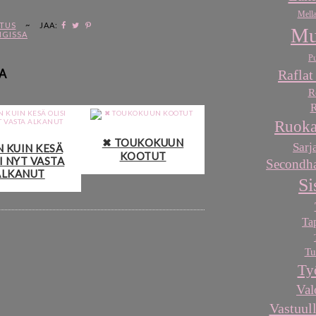
Mella
STUS
~
JAA:
Mu
NGISSA
Pu
A
Raflat
R
R
Ruoka
✖ TOUKOKUUN
Sarj
N KUIN KESÄ
KOOTUT
I NYT VASTA
Secondha
ALKANUT
Si
Ta
Tu
Ty
Val
Vastuull