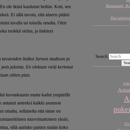
Roomage, Karj
n ole ikinä kuulunut heihin. Koti, sen
keä. Ei sillä tavoin, että alueen pitäisi
Havaintoja
tuisi tavalla tai toisella omalta. Olen
ka ruokkii sielua, ja tinkinyt
Search
tavaroiden lisäksi Jarnon studioon ja
pois jaloista. En olekaan vielä kertonut
laan siihen pian.
Arkis
Astia
ollut kuvankaunis mutta kadut ympärillä
A
en antanut anteeksi kaikki asunnon
puke
t omalta, sellaiselta että sinne on
ntoistaneliöinen muovimattoinen yksiö,
Flo
tua, sillä aurinko paistoi sisään koko