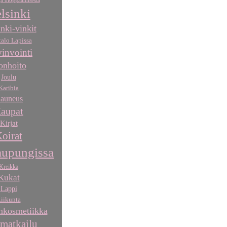
a bloggaamisesta
lsinki
nki-vinkit
talo Lapissa
invointi
onhoito
Joulu
Karibia
auneus
aupat
Kirjat
oirat
aupungissa
Kreikka
Kukat
Lappi
iikunta
kosmetiikka
matkailu