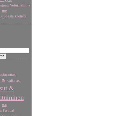
aan Veturitallit ja
me
 uudesta kodista
tojen aarteet
t & kattaus
sut &
utuminen
Bali
w Festival