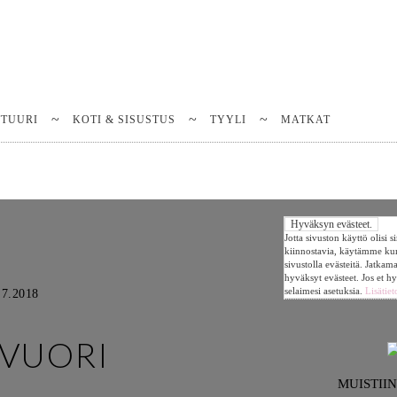
TTUURI
KOTI & SISUSTUS
TYYLI
MATKAT
Jotta sivuston käyttö olisi 
kiinnostavia, käytämme k
sivustolla evästeitä. Jatkam
hyväksyt evästeet. Jos et h
selaimesi asetuksia.
Lisätiet
.7.2018
AVUORI
MUISTII