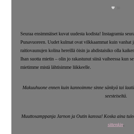
30
Seuraa ensimmäiset kuvat uudesta kodista! Instagramia seuraa
Punavuoreen. Uudet kulmat ovat vilkkaammat kuin vanhat ja 
raitiovaunujen kolina hereillä öisin ja ahdistaisiko olla kaike
Ihan suotta mietin – olin jo rakastunut siinä vaiheessa kun 
mietimme mistä lähtisimme liikkeelle.
Makuuhuone ennen kuin kannoimme sinne sänkyä tai laatikoi
seesteiseltä.
Muuttosamppanja Jarnon ja Outin kanssa! Koska aina tulee
sittenkin
.