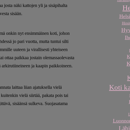
Havaintoj
josta näki kattojen yli ja sisäpihalta
He
esta sisään.
Helsi
Hirsi
Hyv
mä onkin nyt ensimmäinen koti, johon
Ih
ssä jo pari vuotta, mutta tuntui silti
mmille uuteen ja virallisesti yhteiseen
K
 tai ottaa paikkaa jostain olemassaolevasta
K
 arkirutiineineen ja kaapin paikkoineen.
K
Koti k
nata laittaa liian ajatuksella vielä
uitenkin vielä siirtää, pakata pois tai
ngittävä, sisäänsä sulkeva. Suojasatama
L
Luonnon
Lähi