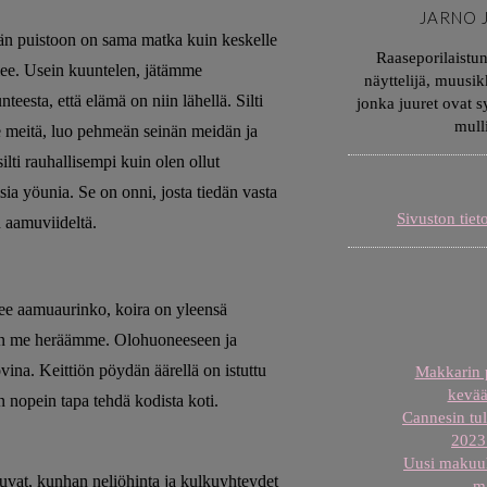
JARNO 
pään puistoon on sama matka kuin keskelle
Raaseporilaistu
elee. Usein kuuntelen, jätämme
näyttelijä, muusik
teesta, että elämä on niin lähellä. Silti
jonka juuret ovat 
mull
e meitä, luo pehmeän seinän meidän ja
ilti rauhallisempi kuin olen ollut
ia yöunia. Se on onni, josta tiedän vasta
Sivuston tiet
n aamuviideltä.
ee aamuaurinko, koira on yleensä
 kun me heräämme. Olohuoneeseen ja
ina. Keittiön pöydän äärellä on istuttu
Makkarin p
kevää
n nopein tapa tehdä kodista koti.
Cannesin tul
2023 
Uusi makuuh
suvat, kunhan neliöhinta ja kulkuyhteydet
m