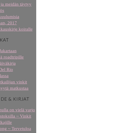
ja meidän täytyy
ös
kuulumisia
aan, 2017
kauskirje koiralle
KAT
Jakartaan
ä roadtripille
äiväkirja
Del Rio
lassa
tkailijan vinkit
syytä matkustaa
IDE & KIRJAT
ulla on vielä varjo
stoksilla ~ Vinkit
kajille
 long ~ Tervetuloa