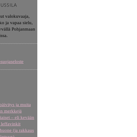
JUSSILA
nut valokuvaaja,
ko ja vapaa sielu,
syvällä Pohjanmaan
issa.
osuojaseloste
äivitys ja muita
n merkkejä
iaiset – eli kevään
leffavinkit
uone (ja rakkaus
äntyyn)