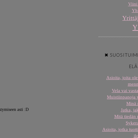
Viini
Yht
Yrittä
Y
✖ SUOSITUIM
EL
Asioita, joita o
menn
Vela vai vast
Muistiinpanoja
Minä
stymiseen asti :D
Jatka, j
Mitä tiedän
Sykera
Asioita, jotka tuot
il