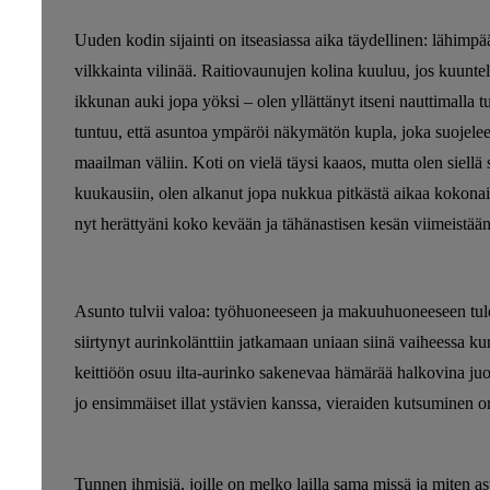
Uuden kodin sijainti on itseasiassa aika täydellinen: lähim
vilkkainta vilinää. Raitiovaunujen kolina kuuluu, jos kuunt
ikkunan auki jopa yöksi – olen yllättänyt itseni nauttimalla tun
tuntuu, että asuntoa ympäröi näkymätön kupla, joka suojele
maailman väliin. Koti on vielä täysi kaaos, mutta olen siellä s
kuukausiin, olen alkanut jopa nukkua pitkästä aikaa kokonais
nyt herättyäni koko kevään ja tähänastisen kesän viimeistää
Asunto tulvii valoa: työhuoneeseen ja makuuhuoneeseen tul
siirtynyt aurinkolänttiin jatkamaan uniaan siinä vaiheessa
keittiöön osuu ilta-aurinko sakenevaa hämärää halkovina juov
jo ensimmäiset illat ystävien kanssa, vieraiden kutsuminen o
Tunnen ihmisiä, joille on melko lailla sama missä ja miten a