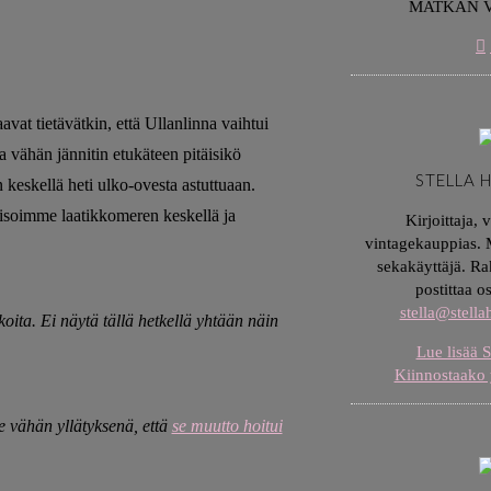
MATKAN 
vat tietävätkin, että Ullanlinna vaihtui
vähän jännitin etukäteen pitäisikö
STELLA 
n keskellä heti ulko-ovesta astuttuaan.
seisoimme laatikkomeren keskellä ja
Kirjoittaja, 
vintagekauppias. M
sekakäyttäjä. Ra
postittaa o
stella@stell
ta. Ei näytä tällä hetkellä yhtään näin
Lue lisää S
Kiinnostaako 
 vähän yllätyksenä, että
se muutto hoitui