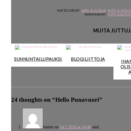
KATEGORIAT:
ARKI & ELÄMÄ
,
KOTI & SISU
AVAINSANAT:
KOTI KAUPU
MUITA JUTTUJ
SUNNUNTAILUPAUKSIA
BLOGILIITTOJA
IHA
OLIS
24 thoughts on “
Hello Punavuori
”
Santtu
on
14.7.2018 at 14:46
said: