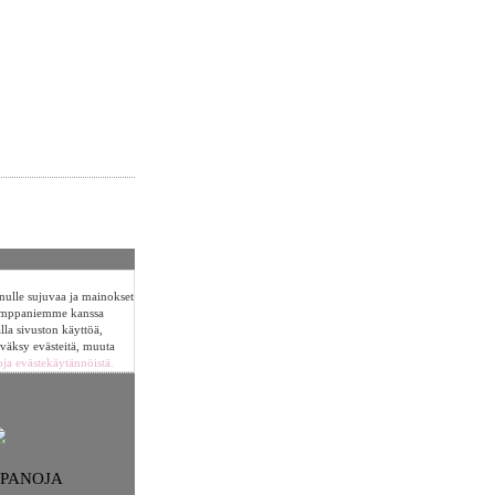
sinulle sujuvaa ja mainokset
umppaniemme kanssa
alla sivuston käyttöä,
yväksy evästeitä, muuta
oja evästekäytännöistä.
NPANOJA