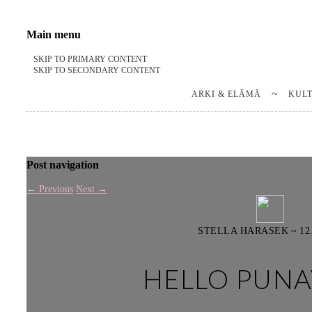
Stella Harasek & Jarno Jussila
Notes on a life
Main menu
SKIP TO PRIMARY CONTENT
SKIP TO SECONDARY CONTENT
ARKI & ELÄMÄ
KUL
Post navigation
←
Previous
Next
→
STELLA HARASEK
~
12
HELLO PUN