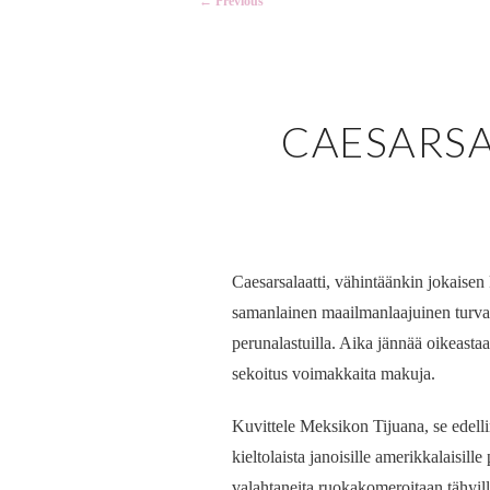
←
Previous
navigation
CAESARS
Caesarsalaatti, vähintäänkin jokaisen 
samanlainen maailmanlaajuinen turva
perunalastuilla. Aika jännää oikeasta
sekoitus voimakkaita makuja.
Kuvittele Meksikon Tijuana, se edellin
kieltolaista janoisille amerikkalaisil
valahtaneita ruokakomeroitaan tähyille