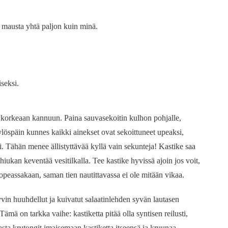
dät mausta yhtä paljon kuin minä.
seksi.
et korkeaan kannuun. Paina sauvasekoitin kulhon pohjalle,
 ylöspäin kunnes kaikki ainekset ovat sekoittuneet upeaksi,
i. Tähän menee ällistyttävää kyllä vain sekunteja! Kastike saa
 hiukan keventää vesitilkalla. Tee kastike hyvissä ajoin jos voit,
opeassakaan, saman tien nautittavassa ei ole mitään vikaa.
yvin huuhdellut ja kuivatut salaatinlehden syvän lautasen
ämä on tarkka vaihe: kastiketta pitää olla syntisen reilusti,
vasta krutongit imaisemaan kastiketta itseensä ja kruunaa