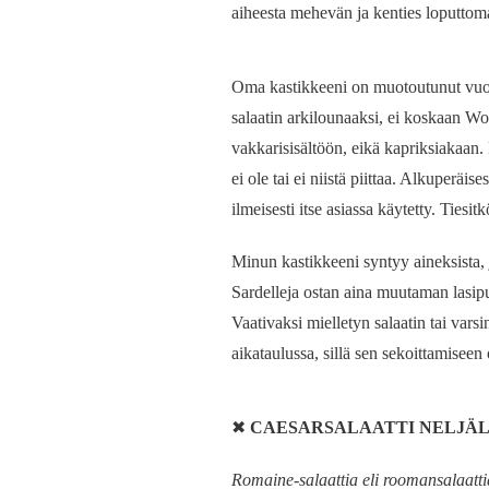
aiheesta mehevän ja kenties loputtom
Oma kastikkeeni on muotoutunut vuosie
salaatin arkilounaaksi, ei koskaan Wor
vakkarisisältöön, eikä kapriksiakaan.
ei ole tai ei niistä piittaa. Alkuperäise
ilmeisesti itse asiassa käytetty. Tiesi
Minun kastikkeeni syntyy aineksista
Sardelleja ostan aina muutaman lasipur
Vaativaksi mielletyn salaatin tai varsi
aikataulussa, sillä sen sekoittami
✖
CAESARSALAATTI NELJÄ
Romaine-salaattia eli roomansalaatti