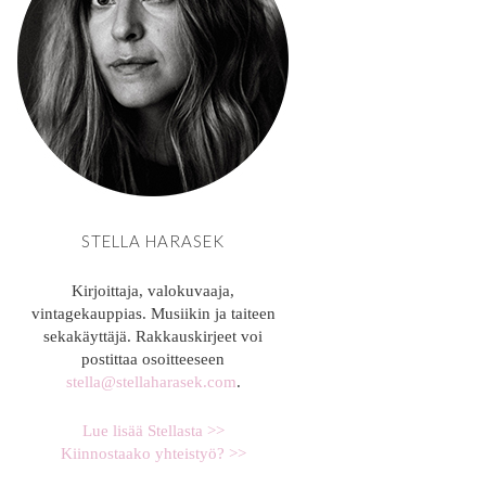
STELLA HARASEK
Kirjoittaja, valokuvaaja,
vintagekauppias. Musiikin ja taiteen
sekakäyttäjä. Rakkauskirjeet voi
postittaa osoitteeseen
stella@stellaharasek.com
.
Lue lisää Stellasta >>
Kiinnostaako yhteistyö? >>