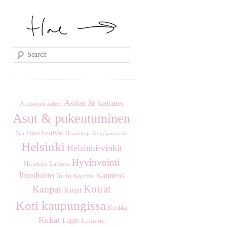
S
e
a
r
c
Astiat & kattaus
Arkistojen aarteet
h
Asut & pukeutuminen
Flow Festival
Havaintoja bloggaamisesta
Bali
Helsinki
Helsinki-vinkit
Hyvinvointi
Hirsitalo Lapissa
Ihonhoito
Kauneus
Joulu
Karibia
Koirat
Kaupat
Kirjat
Koti kaupungissa
Kreikka
Kukat
Lappi
Liikunta