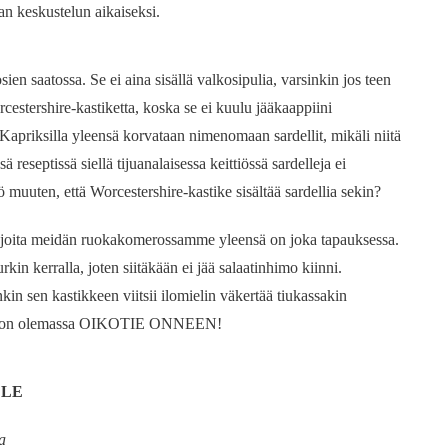
an keskustelun aikaiseksi.
n saatossa. Se ei aina sisällä valkosipulia, varsinkin jos teen
cestershire-kastiketta, koska se ei kuulu jääkaappiini
 Kapriksilla yleensä korvataan nimenomaan sardellit, mikäli niitä
ssä reseptissä siellä tijuanalaisessa keittiössä sardelleja ei
tkö muuten, että Worcestershire-kastike sisältää sardellia sekin?
, joita meidän ruokakomerossamme yleensä on joka tapauksessa.
kin kerralla, joten siitäkään ei jää salaatinhimo kiinni.
nkin sen kastikkeen viitsii ilomielin väkertää tiukassakin
seen on olemassa OIKOTIE ONNEEN!
LLE
a