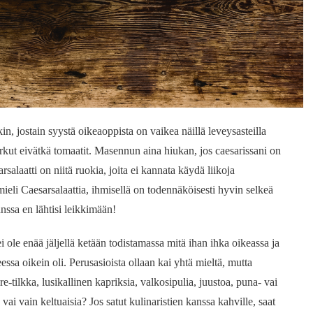
in, jostain syystä oikeaoppista on vaikea näillä leveysasteilla
urkut eivätkä tomaatit. Masennun aina hiukan, jos caesarissani on
rsalaatti on niitä ruokia, joita ei kannata käydä liikoja
ieli Caesarsalaattia, ihmisellä on todennäköisesti hyvin selkeä
nssa en lähtisi leikkimään!
 ole enää jäljellä ketään todistamassa mitä ihan ihka oikeassa ja
ssa oikein oli. Perusasioista ollaan kai yhtä mieltä, mutta
tilkka, lusikallinen kapriksia, valkosipulia, juustoa, puna- vai
i vain keltuaisia? Jos satut kulinaristien kanssa kahville, saat