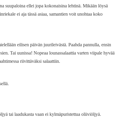
na suupaloina ellei jopa kokonaisina lehtinä. Mikään löysä
inriekale ei aja tässä asiaa, samantien voit unohtaa koko
elellään eilisen päivän juurileivästä. Paahda pannulla, ensin
psien. Tai uunissa! Nopeaa lounassalaattia varten viipale hyvää
ahtimessa riivittäväksi salaattiin.
ellä.
ljyä tai laadukasta vaan ei kylmäpuristettua oliiviöljyä.