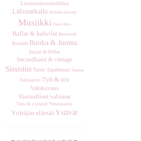
Luonnonkosmetiikka
Lähimatkailu
Mellakka Helsinki
Musiikki
Puerto Rico
Raflat & kahvilat
Remontti
Ruoka & Juoma
Reseptit
Sarjat & leffat
Secondhand & vintage
Sisustus
Taide
Tapahtumat
Thaimaa
Työ & ura
Tukkajutut
Valokuvaus
Vastuulliset valinnat
Viini & cocktail
Yhteiskunta
Ystävät
Yrittäjän elämää