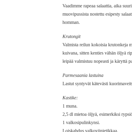
Vaadimme rapeaa salaattia, aika suuri
muovipussista nostettu esipesty salaat
homman.
Krutongit
Valmista reilun kokoisia krutonkeja mi
kuivana, sitten kenties vähän öljyä ri
leipää valmistuu nopeasti ja käryttä pa
Parmesaania lastuina
Lastut syntyvät kätevästi kuorimaveits
Kastike:
1 muna.
2,5 dl mietoa öljyä, esimerkiksi rypsiö
1 valkosipulinkynsi.
Loiskahdus valkoviinietikkaa.