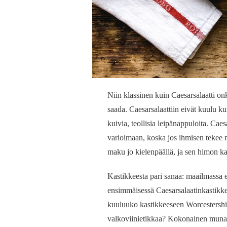
Niin klassinen kuin Caesarsalaatti onk
saada. Caesarsalaattiin eivät kuulu k
kuivia, teollisia leipänappuloita. Caesa
varioimaan, koska jos ihmisen tekee m
maku jo kielenpäällä, ja sen himon ka
Kastikkeesta pari sanaa: maailmassa ei
ensimmäisessä Caesarsalaatinkastikkee
kuuluuko kastikkeeseen Worcestershire-
valkoviinietikkaa? Kokonainen muna va