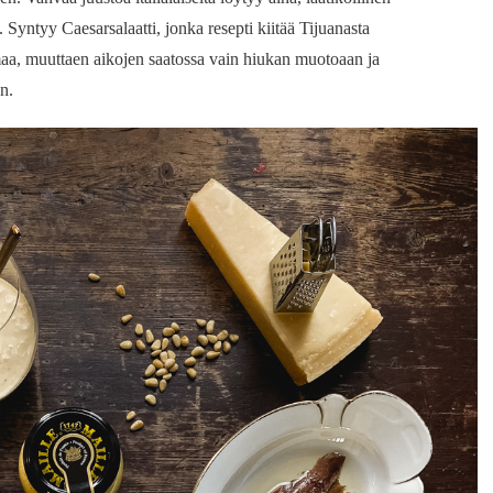
. Syntyy Caesarsalaatti, jonka resepti kiitää Tijuanasta
aa, muuttaen aikojen saatossa vain hiukan muotoaan ja
n.