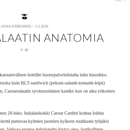
Next
→
ANNA PIIROINEN
~
3.3.2020
ALAATIN ANATOMIA
46
kansainvälisen hotellin huonepalvelulistalta tuttu klassikko,
ruoka kuin BLT-sandwich (pekoni-salaatti-tomaatti-leipä)
an, Caesarsalaatin syvänsuolainen kastike kun on aika erikoinen
en 20-luku. Italialaiskokki Caesar Cardini koittaa loihtia
le pientä purtavaa kylmien juomien kylkeen ruuhkasta tyhjäksi
n. Vahvaa juustoa italialaiselta löytyy aina, laatikollinen