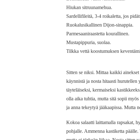
Hiukan sitruunamehua.
Sardellifileitä, 3-4 roikaletta, jos pi
Ruokalusikallinen Dijon-sinappia.
Parmesaaniraastetta kourallinen.
Mustapippuria, suolaa.
Tilkka vettä koostumuksen keventämi
Sitten se niksi. Mittaa kaikki aineks
käynnistä ja nosta hitaasti hurutellen
täyteläiseksi, kermaiseksi kastikkeeks
olla aika tuhtia, mutta sitä sopii myös
ja anna tekeytyä jääkaapissa. Mutta n
Kokoa salaatti laittamalla rapsakat, h
pohjalle. Ammenna kastiketta päälle. T
mutta ei törkeän liikaa. Nosta sitten 