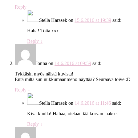
Reply
↓
Stella Harasek
on
15.6.2016 at 19:39
said:
Haha! Totta xxx
Reply
↓
Jonna
on
14.6.2016 at 09:59
said:
Tykkäsin myös näistä kuvista!
Entä miltä sun nukkumaanmeno näyttää? Seuraava toive :D
Reply
↓
Stella Harasek
on
14.6.2016 at 11:46
said:
Kiva kuulla! Hahaa, otetaan tää korvan taakse.
Reply
↓