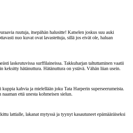
uraavia ruutuja, itsepähän halusitte! Katselen joskus suu auki
avasti nuo kuvat ovat lavastettuja, sillä jos eivät ole, haluan
ti laskeutuvissa surffilaineissa. Takkuharjan taltuttaminen vaatii
in keksitty hätänuttura. Hätänuttura on ystävä. Vähän liian usein.
si kuppia kahvia ja mielellään joku Tata Harperin superseerumeista.
n naaman että unesta kohmeisen sielun.
kittu lattialle, lakanat mytyssä ja tyynyt kasautuneet epämääräiseksi