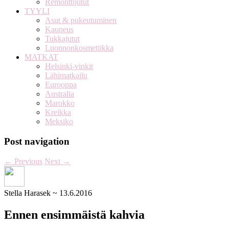
Remonttijutut
TYYLI
Asut & pukeutuminen
Kauneus
Tukkajutut
Luonnonkosmetiikka
MATKAT
Helsinki-vinkit
Lähimatkailu
Eurooppa
Australia
Marokko
Kreikka
Meksiko
Post navigation
←
Previous
Next
→
Stella Harasek
~
13.6.2016
Ennen ensimmäistä kahvia