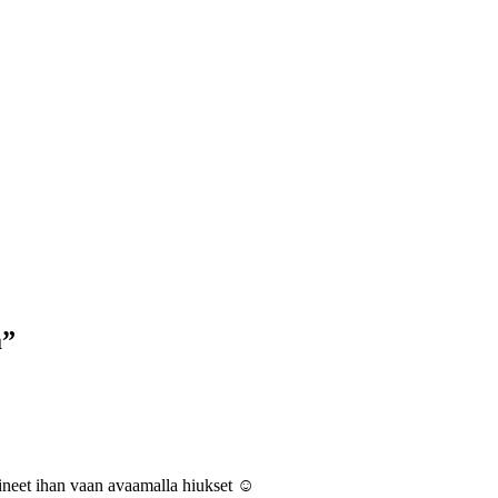
a
”
laineet ihan vaan avaamalla hiukset ☺