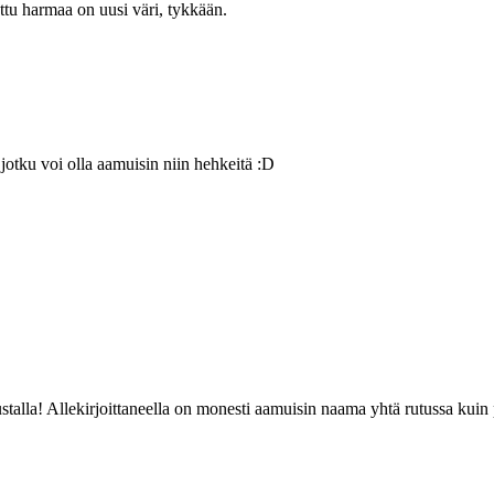
tu harmaa on uusi väri, tykkään.
otku voi olla aamuisin niin hehkeitä :D
ustalla! Allekirjoittaneella on monesti aamuisin naama yhtä rutussa kuin p