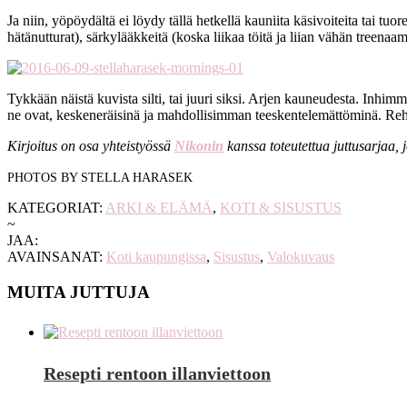
Ja niin, yöpöydältä ei löydy tällä hetkellä kauniita käsivoiteita tai tu
hätänutturat), särkylääkkeitä (koska liikaa töitä ja liian vähän treenaam
Tykkään näistä kuvista silti, tai juuri siksi. Arjen kauneudesta. Inhimm
ne ovat, keskeneräisinä ja mahdollisimman teeskentelemättöminä. Rehel
Kirjoitus on osa yhteistyössä
Nikonin
kanssa toteutettua juttusarjaa, 
PHOTOS BY STELLA HARASEK
KATEGORIAT:
ARKI & ELÄMÄ
,
KOTI & SISUSTUS
~
JAA:
AVAINSANAT:
Koti kaupungissa
,
Sisustus
,
Valokuvaus
MUITA JUTTUJA
Resepti rentoon illanviettoon