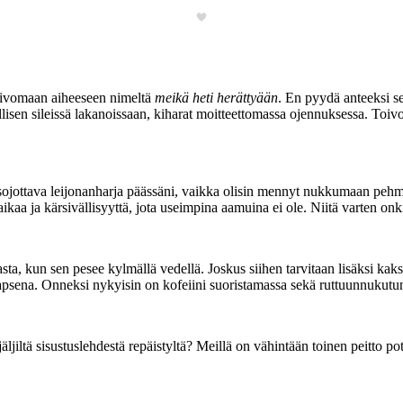
 toivomaan aiheeseen nimeltä
meikä heti herättyään
. En pyydä anteeksi se
isen sileissä lakanoissaan, kiharat moitteettomassa ojennuksessa. Toivott
ojottava leijonanharja päässäni, vaikka olisin mennyt nukkumaan pehmeäs
ikaa ja kärsivällisyyttä, jota useimpina aamuina ei ole. Niitä varten onk
sta, kun sen pesee kylmällä vedellä. Joskus siihen tarvitaan lisäksi kak
lapsena. Onneksi nykyisin on kofeiini suoristamassa sekä ruttuunnukutu
jiltä sisustuslehdestä repäistyltä? Meillä on vähintään toinen peitto pot