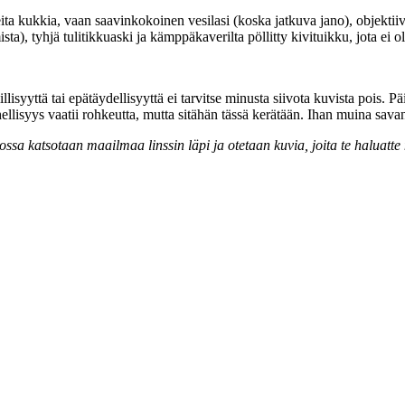
oreita kukkia, vaan saavinkokoinen vesilasi (koska jatkuva jano), objekti
ista), tyhjä tulitikkuaski ja kämppäkaverilta pöllitty kivituikku, jota ei o
illisyyttä tai epätäydellisyyttä ei tarvitse minusta siivota kuvista pois.
lisyys vaatii rohkeutta, mutta sitähän tässä kerätään. Ihan muina savan
jossa katsotaan maailmaa linssin läpi ja otetaan kuvia, joita te haluat