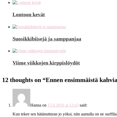
Lontoon kevät
Suosikkibiisejä ja samppanjaa
Viime viikkojen kirppislöydöt
12 thoughts on “
Ennen ensimmäistä kahvi
Hanna
on
15.6.2016 at 12:43
said:
Kun tekee sen hätänutturan jo yöksi, niin aamulla on ne surffi