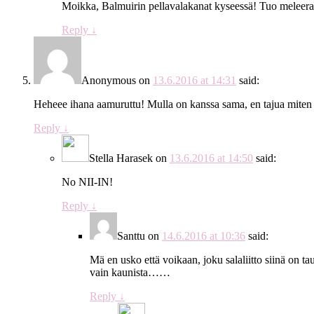
Moikka, Balmuirin pellavalakanat kyseessä! Tuo meleerat
Reply
↓
Anonymous
on
13.6.2016 at 14:31
said:
Heheee ihana aamuruttu! Mulla on kanssa sama, en tajua miten j
Reply
↓
Stella Harasek
on
13.6.2016 at 14:50
said:
No NII-IN!
Reply
↓
Santtu
on
14.6.2016 at 10:36
said:
Mä en usko että voikaan, joku salaliitto siinä on ta
vain kaunista……
Reply
↓