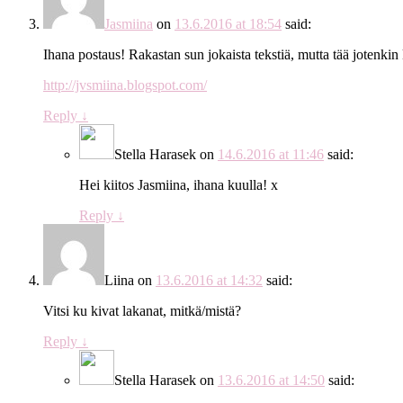
Jasmiina
on
13.6.2016 at 18:54
said:
Ihana postaus! Rakastan sun jokaista tekstiä, mutta tää jotenkin k
http://jvsmiina.blogspot.com/
Reply
↓
Stella Harasek
on
14.6.2016 at 11:46
said:
Hei kiitos Jasmiina, ihana kuulla! x
Reply
↓
Liina
on
13.6.2016 at 14:32
said:
Vitsi ku kivat lakanat, mitkä/mistä?
Reply
↓
Stella Harasek
on
13.6.2016 at 14:50
said: