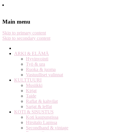
Stella Harasek & Jarno Jussila
Notes on a life
Main menu
Skip to primary content
Skip to secondary content
ARKI & ELÄMÄ
Hyvinvointi
Työ & ura
Ruoka & juoma
Vastuulliset valinnat
KULTTUURI
Musiikki
Kirjat
Taide
Raflat & kahvilat
Sarjat & leffat
KOTI & SISUSTUS
Koti kaupungissa
Hirsitalo Lapissa
Secondhand & vintage