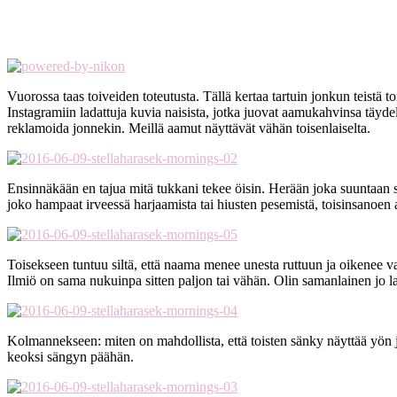
Vuorossa taas toiveiden toteutusta. Tällä kertaa tartuin jonkun teistä
Instagramiin ladattuja kuvia naisista, jotka juovat aamukahvinsa täydell
reklamoida jonnekin. Meillä aamut näyttävät vähän toisenlaiselta.
Ensinnäkään en tajua mitä tukkani tekee öisin. Herään joka suuntaan s
joko hampaat irveessä harjaamista tai hiusten pesemistä, toisinsanoen a
Toisekseen tuntuu siltä, että naama menee unesta ruttuun ja oikenee va
Ilmiö on sama nukuinpa sitten paljon tai vähän. Olin samanlainen jo 
Kolmannekseen: miten on mahdollista, että toisten sänky näyttää yön jäl
keoksi sängyn päähän.