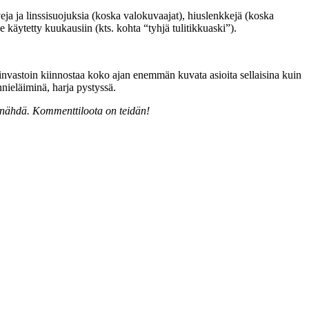
iveja ja linssisuojuksia (koska valokuvaajat), hiuslenkkejä (koska
le käytetty kuukausiin (kts. kohta “tyhjä tulitikkuaski”).
 Päinvastoin kiinnostaa koko ajan enemmän kuvata asioita sellaisina kuin
nieläiminä, harja pystyssä.
te nähdä. Kommenttiloota on teidän!