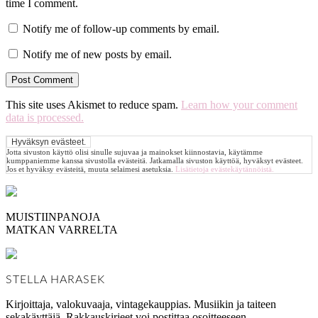
time I comment.
Notify me of follow-up comments by email.
Notify me of new posts by email.
This site uses Akismet to reduce spam.
Learn how your comment
data is processed.
Jotta sivuston käyttö olisi sinulle sujuvaa ja mainokset kiinnostavia, käytämme
kumppaniemme kanssa sivustolla evästeitä. Jatkamalla sivuston käyttöä, hyväksyt evästeet.
Jos et hyväksy evästeitä, muuta selaimesi asetuksia.
Lisätietoja evästekäytännöistä.
MUISTIINPANOJA
MATKAN VARRELTA
STELLA HARASEK
Kirjoittaja, valokuvaaja, vintagekauppias. Musiikin ja taiteen
sekakäyttäjä. Rakkauskirjeet voi postittaa osoitteeseen