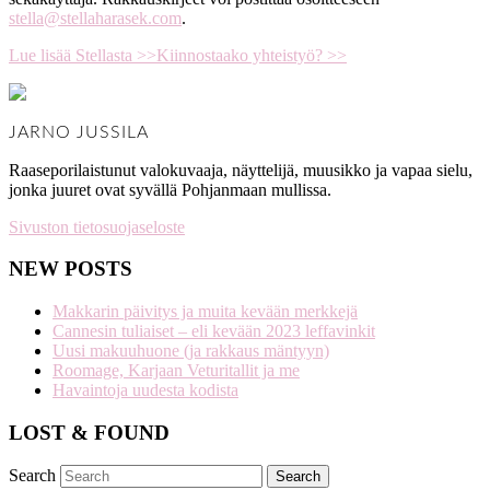
stella@stellaharasek.com
.
Lue lisää Stellasta >>
Kiinnostaako yhteistyö? >>
JARNO JUSSILA
Raaseporilaistunut valokuvaaja, näyttelijä, muusikko ja vapaa sielu,
jonka juuret ovat syvällä Pohjanmaan mullissa.
Sivuston tietosuojaseloste
NEW POSTS
Makkarin päivitys ja muita kevään merkkejä
Cannesin tuliaiset – eli kevään 2023 leffavinkit
Uusi makuuhuone (ja rakkaus mäntyyn)
Roomage, Karjaan Veturitallit ja me
Havaintoja uudesta kodista
LOST & FOUND
Search