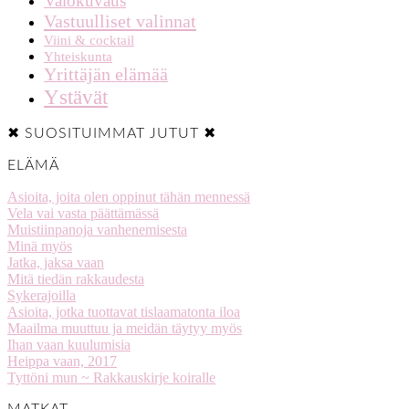
Valokuvaus
Vastuulliset valinnat
Viini & cocktail
Yhteiskunta
Yrittäjän elämää
Ystävät
✖ SUOSITUIMMAT JUTUT ✖
ELÄMÄ
Asioita, joita olen oppinut tähän mennessä
Vela vai vasta päättämässä
Muistiinpanoja vanhenemisesta
Minä myös
Jatka, jaksa vaan
Mitä tiedän rakkaudesta
Sykerajoilla
Asioita, jotka tuottavat tislaamatonta iloa
Maailma muuttuu ja meidän täytyy myös
Ihan vaan kuulumisia
Heippa vaan, 2017
Tyttöni mun ~ Rakkauskirje koiralle
MATKAT