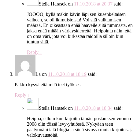
Stella Harasek
on
11.10.2018 at 20:37
said:
JOOOO, kyllä mäkin kävin läpi sen kusenkeltaisen
vaiheen, se oli ikimuistoista! Voi sitä valittamisen
määrää. En oikeastaan enää haaveile siitä tummasta, en
jaksa enää mitään värjäyskierrettä. Helpointa näin, että
on oma väri, jota voi kirkastaa raidoilla silloin kun
tuntuu siltä.
Reply
↓
La
on
11.10.2018 at 18:19
said:
Pakko kysyä että mitä teet työksesi
Reply
↓
Stella Harasek
on
11.10.2018 at 18:34
said:
Heippa, silloin kun kirjoitin tämän postauksen vuonna
2008 olin töissä levy-yhtiössä. Nykyään teen
päätyönäni tätä blogia ja siinä sivussa muita kirjoitus- ja
valokuvaustöitä.