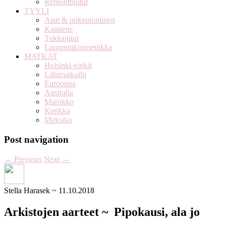
Remonttijutut
TYYLI
Asut & pukeutuminen
Kauneus
Tukkajutut
Luonnonkosmetiikka
MATKAT
Helsinki-vinkit
Lähimatkailu
Eurooppa
Australia
Marokko
Kreikka
Meksiko
Post navigation
←
Previous
Next
→
Stella Harasek
~
11.10.2018
Arkistojen aarteet ~ Pipokausi, ala jo