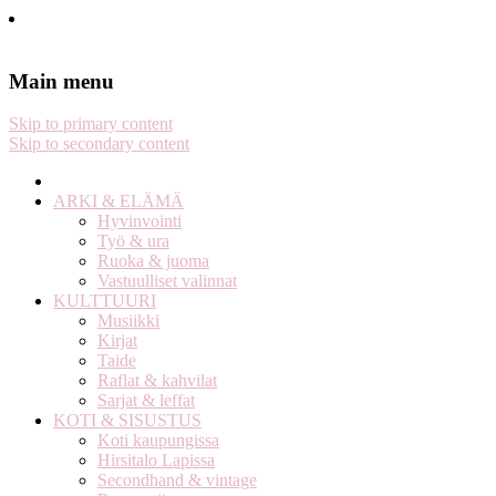
Stella Harasek & Jarno Jussila
Notes on a life
Main menu
Skip to primary content
Skip to secondary content
ARKI & ELÄMÄ
Hyvinvointi
Työ & ura
Ruoka & juoma
Vastuulliset valinnat
KULTTUURI
Musiikki
Kirjat
Taide
Raflat & kahvilat
Sarjat & leffat
KOTI & SISUSTUS
Koti kaupungissa
Hirsitalo Lapissa
Secondhand & vintage