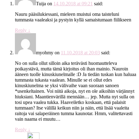
Tuija
on
14.10.2018 at 09:21
said:
Nauru pääsilukiessani, mieleen muistui oma taisteluni
tummasta vaaleaksi ja pystyin kyllä samaistumaan fiilikseen
Reply
↓
myohmy
on
11.10.2018 at 20:03
said:
No on sulla ollut silloin aika terävästi huomautteleva
poikaystävä, mutta tämä kirjoitus oli ihan mainio. Nauroin
ääneen tuolle kinuskiunelmalle :D Ja tiedän tuskan kun haluaa
tummasta tukasta vaalean. Minulle se ei ollut edes
kinuskiunelma se yksi välivaihe vaan suoraan sanoen
*usenkeltainen. Voi niitä aikoja, nyt en ole aikoihin värjännyt
hiuksiani. Maantienvärillä mennään… jep. Mutta nyt sulla on
tosi upea vaalea tukka. Haaveiletko koskaan, että palaisit
tummaan? Itse välillä keikun niin ja näin, että lisää vaaleita
raitoja vai salaperäinen tumma kaunotar. Hmm, valitettavasti
vain naama ei muutu…
Reply
↓