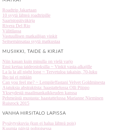
Roadtrip Jakartaan
10 syytä lähteä roadtripille
Saaristopäiväkirja
Rivera Del Rio
Välitilassa
Vastuullisen matkailijan vinkit
Seitsemänsataa syytä matkustaa
MUSIIKKI, TAIDE & KIRJAT
Niin kauan kuin minulla on vielä varjo
Ensi kertaa taideostoksilla ~ Vinkit vasta-alkajille
La la la all night long ~ Tervetuloa takaisin, 70-luku
Iho tai ei mitään
Can you feel me? ~ Lempileffastani Velvet Goldminesta
Ajatuksia abstraktista: haastattelussa Olli Piippo
Ykseydestä maailmankaikkeuden kanssa
Pehmeästä mustasta: haastattelussa Marianne Nieminen
Ruisrock 2015
VANHA HIRSITALO LAPISSA
Pysäytyskuvia (kun ei halua lähteä pois)
Kuumia päiviä pohjoisessa