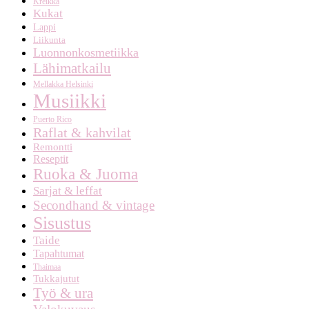
Kreikka
Kukat
Lappi
Liikunta
Luonnonkosmetiikka
Lähimatkailu
Mellakka Helsinki
Musiikki
Puerto Rico
Raflat & kahvilat
Remontti
Reseptit
Ruoka & Juoma
Sarjat & leffat
Secondhand & vintage
Sisustus
Taide
Tapahtumat
Thaimaa
Tukkajutut
Työ & ura