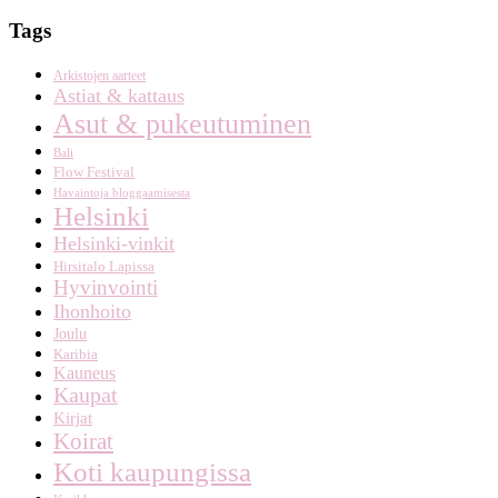
Tags
Arkistojen aarteet
Astiat & kattaus
Asut & pukeutuminen
Bali
Flow Festival
Havaintoja bloggaamisesta
Helsinki
Helsinki-vinkit
Hirsitalo Lapissa
Hyvinvointi
Ihonhoito
Joulu
Karibia
Kauneus
Kaupat
Kirjat
Koirat
Koti kaupungissa