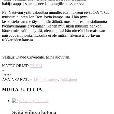
haltijasaappaissaan menee kaupungille naisseurassa.
PS. Ystäväni yritti vakuuttaa minulle, että hiukseni eivät
todellakaan
muistuta nuoren Jon Bon Jovin kampausta. Hän pyysi
keskustelustamme täysin tietämätöntä, musiikillisesti ansioitunutta
työkaveriamme arvioimaan, kenen muusikon hiuksilta pehkoni
hänen mielestään näyttää, olettaen, että hän nimeäisi hemaisevan
naispopparin jonka hiuksilla ei ole mitään tekemistä 80-luvun
rokkareiden kanssa.
Vastaus: David Coverdale. Minä luovutan.
KATEGORIAT:
TYYLI
~
JAA:
AVAINSANAT:
Arkistojen aarteet
,
Tukkajutut
MUITA JUTTUJA
Syitä viihtyä kotona