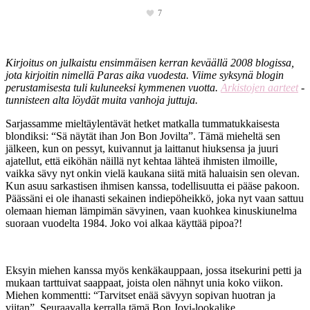
7
Kirjoitus on julkaistu ensimmäisen kerran keväällä 2008 blogissa,
jota kirjoitin nimellä Paras aika vuodesta. Viime syksynä blogin
perustamisesta tuli kuluneeksi kymmenen vuotta.
Arkistojen aarteet
-
tunnisteen alta löydät muita vanhoja juttuja.
Sarjassamme mieltäylentävät hetket matkalla tummatukkaisesta
blondiksi: “Sä näytät ihan Jon Bon Jovilta”. Tämä mieheltä sen
jälkeen, kun on pessyt, kuivannut ja laittanut hiuksensa ja juuri
ajatellut, että eiköhän näillä nyt kehtaa lähteä ihmisten ilmoille,
vaikka sävy nyt onkin vielä kaukana siitä mitä haluaisin sen olevan.
Kun asuu sarkastisen ihmisen kanssa, todellisuutta ei pääse pakoon.
Päässäni ei ole ihanasti sekainen indiepöheikkö, joka nyt vaan sattuu
olemaan hieman lämpimän sävyinen, vaan kuohkea kinuskiunelma
suoraan vuodelta 1984. Joko voi alkaa käyttää pipoa?!
Eksyin miehen kanssa myös kenkäkauppaan, jossa itsekurini petti ja
mukaan tarttuivat saappaat, joista olen nähnyt unia koko viikon.
Miehen kommentti: “Tarvitset enää sävyyn sopivan huotran ja
viitan”. Seuraavalla kerralla tämä Bon Jovi-lookalike